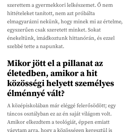
szerettem a gyermekkori lelkészemet. Ő nem
hittételeket tanított, nem azt próbálta
elmagyarázni nekünk, hogy minek mi az értelme,
egyszerűen csak szeretett minket. Sokat
énekeltünk, imádkoztunk hittanórán, és ezzel
szebbé tette a napunkat.
Mikor jött el a pillanat az
életedben, amikor a hit
közösségi helyett személyes
élménnyé vált?
A középiskolában már eléggé felerősödött; egy
táncos osztályban ez az én saját világom volt.
Amikor elkezdtem a teológiát, éppen emiatt
vágytam arra, hogy a közösségen keresztül is