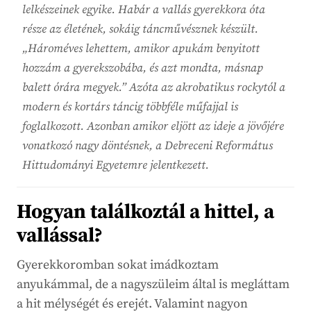
lelkészeinek egyike. Habár a vallás gyerekkora óta
része az életének, sokáig táncművésznek készült.
„Hároméves lehettem, amikor apukám benyitott
hozzám a gyerekszobába, és azt mondta, másnap
balett órára megyek.” Azóta az akrobatikus rockytól a
modern és kortárs táncig többféle műfajjal is
foglalkozott. Azonban amikor eljött az ideje a jövőjére
vonatkozó nagy döntésnek, a Debreceni Református
Hittudományi Egyetemre jelentkezett.
Hogyan találkoztál a hittel, a
vallással?
Gyerekkoromban sokat imádkoztam
anyukámmal, de a nagyszüleim által is megláttam
a hit mélységét és erejét. Valamint nagyon