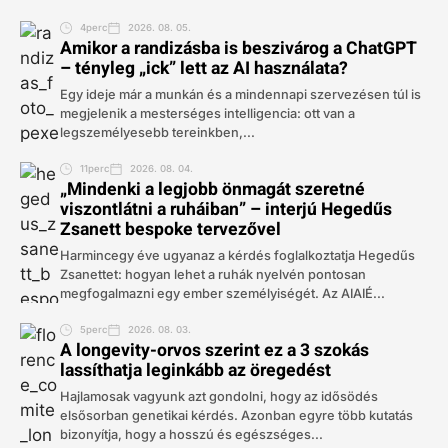
4perc
2026. 08. 05.
Amikor a randizásba is beszivárog a ChatGPT
– tényleg „ick” lett az AI használata?
Egy ideje már a munkán és a mindennapi szervezésen túl is
megjelenik a mesterséges intelligencia: ott van a
legszemélyesebb tereinkben,...
11perc
2026. 08. 04.
„Mindenki a legjobb önmagát szeretné
viszontlátni a ruháiban” – interjú Hegedűs
Zsanett bespoke tervezővel
Harmincegy éve ugyanaz a kérdés foglalkoztatja Hegedűs
Zsanettet: hogyan lehet a ruhák nyelvén pontosan
megfogalmazni egy ember személyiségét. Az AIAIÉ...
5perc
2026. 08. 03.
A longevity-orvos szerint ez a 3 szokás
lassíthatja leginkább az öregedést
Hajlamosak vagyunk azt gondolni, hogy az idősödés
elsősorban genetikai kérdés. Azonban egyre több kutatás
bizonyítja, hogy a hosszú és egészséges...