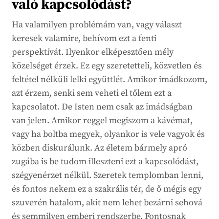
való kapcsolódást?
Ha valamilyen problémám van, vagy választ
keresek valamire, behívom ezt a fenti
perspektívát. Ilyenkor elképesztően mély
közelséget érzek. Ez egy szeretetteli, közvetlen és
feltétel nélküli lelki együttlét. Amikor imádkozom,
azt érzem, senki sem veheti el tőlem ezt a
kapcsolatot. De Isten nem csak az imádságban
van jelen. Amikor reggel megiszom a kávémat,
vagy ha boltba megyek, olyankor is vele vagyok és
közben diskurálunk. Az életem bármely apró
zugába is be tudom illeszteni ezt a kapcsolódást,
szégyenérzet nélkül. Szeretek templomban lenni,
és fontos nekem ez a szakrális tér, de ő mégis egy
szuverén hatalom, akit nem lehet bezárni sehová
és semmilyen emberi rendszerbe. Fontosnak