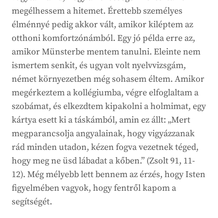
megélhessem a hitemet. Érettebb személyes
élménnyé pedig akkor vált, amikor kiléptem az
otthoni komfortzónámból. Egy jó példa erre az,
amikor Münsterbe mentem tanulni. Eleinte nem
ismertem senkit, és ugyan volt nyelvvizsgám,
német környezetben még sohasem éltem. Amikor
megérkeztem a kollégiumba, végre elfoglaltam a
szobámat, és elkezdtem kipakolni a holmimat, egy
kártya esett ki a táskámból, amin ez állt: „Mert
megparancsolja angyalainak, hogy vigyázzanak
rád minden utadon, kézen fogva vezetnek téged,
hogy meg ne üsd lábadat a kőben.” (Zsolt 91, 11-
12). Még mélyebb lett bennem az érzés, hogy Isten
figyelmében vagyok, hogy fentről kapom a
segítségét.