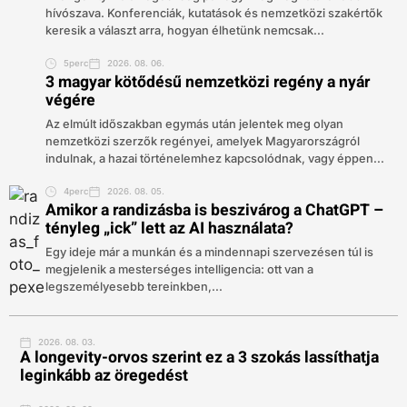
hívószava. Konferenciák, kutatások és nemzetközi szakértők
keresik a választ arra, hogyan élhetünk nemcsak...
5perc
2026. 08. 06.
3 magyar kötődésű nemzetközi regény a nyár
végére
Az elmúlt időszakban egymás után jelentek meg olyan
nemzetközi szerzők regényei, amelyek Magyarországról
indulnak, a hazai történelemhez kapcsolódnak, vagy éppen...
4perc
2026. 08. 05.
Amikor a randizásba is beszivárog a ChatGPT –
tényleg „ick” lett az AI használata?
Egy ideje már a munkán és a mindennapi szervezésen túl is
megjelenik a mesterséges intelligencia: ott van a
legszemélyesebb tereinkben,...
2026. 08. 03.
A longevity-orvos szerint ez a 3 szokás lassíthatja
leginkább az öregedést