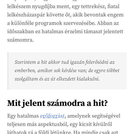
lelkészem nyugdíjba ment, egy tettrekész, fiatal
lelkészházaspár követte őt, akik bevontak engem
a különféle programok szervezésébe. Abban az
időszakban ez hatalmas érzelmi támaszt jelentett
számomra.
Szerintem a hit akkor tud igazán felerősödni az
emberben, amikor sok kérdése van; de egyre többet
szolgáltam és az út elkezdett kialakulni.
Mit jelent számodra a hit?
Egy hatalmas
erőforrást
, amelynek segítségével
teljesen más aspektusból, egy kicsit kívülről
láthatok rá a földi létünkre. Ha mindig csak azt