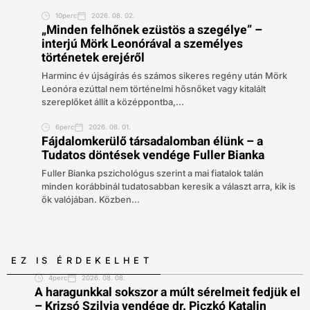
10perc
2026. 08. 02.
„Minden felhőnek ezüstös a szegélye” –
interjú Mörk Leonórával a személyes
történetek erejéről
Harminc év újságírás és számos sikeres regény után Mörk
Leonóra ezúttal nem történelmi hősnőket vagy kitalált
szereplőket állít a középpontba,...
6perc
2026. 08. 01.
Fájdalomkerülő társadalomban élünk – a
Tudatos döntések vendége Fuller Bianka
Fuller Bianka pszichológus szerint a mai fiatalok talán
minden korábbinál tudatosabban keresik a választ arra, kik is
ők valójában. Közben...
EZ IS ÉRDEKELHET
4perc
2026. 08. 08.
A haragunkkal sokszor a múlt sérelmeit fedjük el
– Krizsó Szilvia vendége dr. Piczkó Katalin