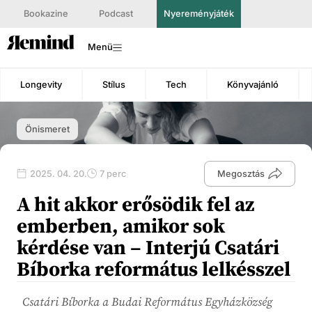
Bookazine
Podcast
Nyereményjáték
Menü
Longevity
Stílus
Tech
Könyvajánló
Önismeret
2025. 04. 20.
7 perc
Megosztás
A hit akkor erősödik fel az
emberben, amikor sok
kérdése van – Interjú Csatári
Bíborka református lelkésszel
Csatári Bíborka a Budai Református Egyházközség