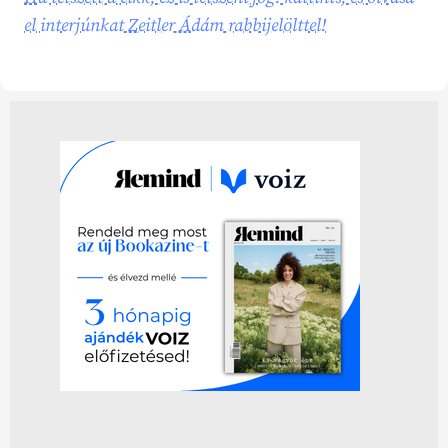
el interjúnkat Zeitler Ádám rabbijelölttel!