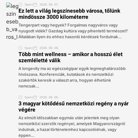
5perc
2026. 08. 07.
Ez lett a világ legszínesebb városa, tőlünk
mindössze 3000 kilométerre
Tengerpart vagy hegyek? Forgalmas nagyváros vagy
nyugodt vidék? Gazdag kultúra vagy pihentető természet?
Általában ilyen és ehhez hasonló kérdések fordulnak...
5perc
2026. 08. 06.
Több mint wellness – amikor a hosszú élet
szemléletté válik
A longevity ma az egészségipar egyik legmeghatározóbb
hívószava. Konferenciák, kutatások és nemzetközi
szakértők keresik a választ arra, hogyan élhetünk
nemcsak...
5perc
2026. 08. 06.
3 magyar kötődésű nemzetközi regény a nyár
végére
Az elmúlt időszakban egymás után jelentek meg olyan
nemzetközi szerzők regényei, amelyek Magyarországról
indulnak, a hazai történelemhez kapcsolódnak, vagy
éppen...