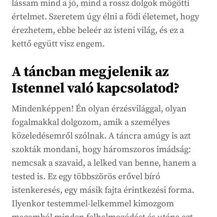
lássam mind a jó, mind a rossz dolgok mögötti
értelmet. Szeretem úgy élni a födi életemet, hogy
érezhetem, ebbe beleér az isteni világ, és ez a
kettő együtt visz engem.
A táncban megjelenik az
Istennel való kapcsolatod?
Mindenképpen! Én olyan érzésvilággal, olyan
fogalmakkal dolgozom, amik a személyes
közeledésemről szólnak. A táncra amúgy is azt
szokták mondani, hogy háromszoros imádság:
nemcsak a szavaid, a lelked van benne, hanem a
tested is. Ez egy többszörös erővel bíró
istenkeresés, egy másik fajta érintkezési forma.
Ilyenkor testemmel-lelkemmel kimozgom