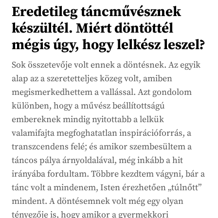
Eredetileg táncművésznek
készültél. Miért döntöttél
mégis úgy, hogy lelkész leszel?
Sok összetevője volt ennek a döntésnek. Az egyik
alap az a szeretetteljes közeg volt, amiben
megismerkedhettem a vallással. Azt gondolom
különben, hogy a művész beállítottságú
embereknek mindig nyitottabb a lelkük
valamifajta megfoghatatlan inspirációforrás, a
transzcendens felé; és amikor szembesültem a
táncos pálya árnyoldalával, még inkább a hit
irányába fordultam. Többre kezdtem vágyni, bár a
tánc volt a mindenem, Isten érezhetően „túlnőtt”
mindent. A döntésemnek volt még egy olyan
tényezője is, hogy amikor a gyermekkori