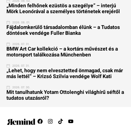
2026. 08. 02.
„Minden felhőnek ezüstös a szegélye” – interjú
Mörk Leonórával a személyes történetek erejéről
2026. 08. 01.
Fájdalomkerülő társadalomban élünk – a Tudatos
döntések vendége Fuller Bianka
2026. 07. 31.
BMW Art Car kollekció – a kortárs művészet és a
motorsport találkozása Münchenben
2026. 07. 31.
„Lehet, hogy nem elvesztetted önmagad, csak már
más lettél” – Krizsó Szilvia vendége Wolf Kati
2026. 07. 30.
Mit tanulhatunk Yotam Ottolenghi világhírű séftől a
tudatos utazásról?