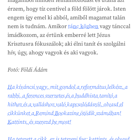
magamból minden felhalmozódást és utána azt
érzem, hogy tíz centivel a föld fölött járok. Isten
engem így emel ki abból, amiből magamat talán
nem is tudnám. Amikor
tánc közben
vagy tánccal
imádkozom, az értünk emberré lett Jézus
Krisztusra fókuszálok; aki élni tanít és szolgálni
hív, úgy, ahogy vagyok és aki vagyok.
Fotó: Földi Ádám
Ha kíváncsi vagy, mit gondol a református lelkész, a
rabbi, a ferences szerzetes és a buddhista tanító a
hithez és a valláshoz való kapcsolódásról, olvasd el
cikkünket a Remind Bookazine ötödik számában!
Kattints, és szerezd be most!
Ha tetszett a cikk, ez is tetszeni fog: kattints, és olvasd