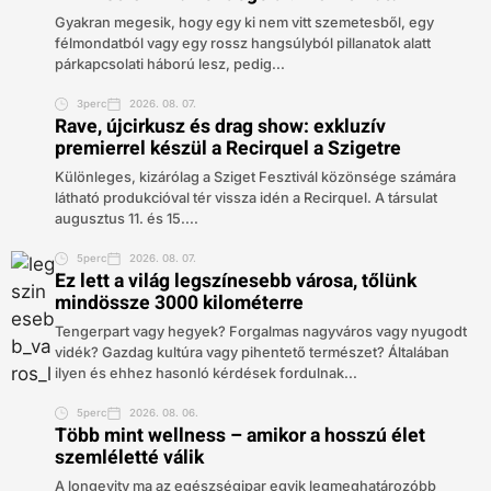
Gyakran megesik, hogy egy ki nem vitt szemetesből, egy
félmondatból vagy egy rossz hangsúlyból pillanatok alatt
párkapcsolati háború lesz, pedig...
3perc
2026. 08. 07.
Rave, újcirkusz és drag show: exkluzív
premierrel készül a Recirquel a Szigetre
Különleges, kizárólag a Sziget Fesztivál közönsége számára
látható produkcióval tér vissza idén a Recirquel. A társulat
augusztus 11. és 15....
5perc
2026. 08. 07.
Ez lett a világ legszínesebb városa, tőlünk
mindössze 3000 kilométerre
Tengerpart vagy hegyek? Forgalmas nagyváros vagy nyugodt
vidék? Gazdag kultúra vagy pihentető természet? Általában
ilyen és ehhez hasonló kérdések fordulnak...
5perc
2026. 08. 06.
Több mint wellness – amikor a hosszú élet
szemléletté válik
A longevity ma az egészségipar egyik legmeghatározóbb