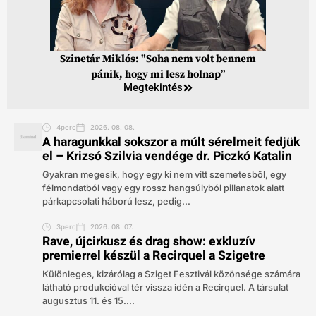
Szinetár Miklós: "Soha nem volt bennem
pánik, hogy mi lesz holnap”
Megtekintés
4perc
2026. 08. 08.
A haragunkkal sokszor a múlt sérelmeit fedjük
el – Krizsó Szilvia vendége dr. Piczkó Katalin
Gyakran megesik, hogy egy ki nem vitt szemetesből, egy
félmondatból vagy egy rossz hangsúlyból pillanatok alatt
párkapcsolati háború lesz, pedig...
3perc
2026. 08. 07.
Rave, újcirkusz és drag show: exkluzív
premierrel készül a Recirquel a Szigetre
Különleges, kizárólag a Sziget Fesztivál közönsége számára
látható produkcióval tér vissza idén a Recirquel. A társulat
augusztus 11. és 15....