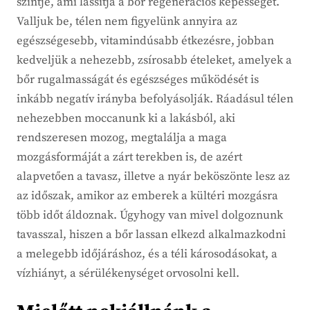
szintje, ami lassítja a bőr regenerációs képességét.
Valljuk be, télen nem figyelünk annyira az
egészségesebb, vitamindúsabb étkezésre, jobban
kedveljük a nehezebb, zsírosabb ételeket, amelyek a
bőr rugalmasságát és egészséges működését is
inkább negatív irányba befolyásolják. Ráadásul télen
nehezebben moccanunk ki a lakásból, aki
rendszeresen mozog, megtalálja a maga
mozgásformáját a zárt terekben is, de azért
alapvetően a tavasz, illetve a nyár beköszönte lesz az
az időszak, amikor az emberek a kültéri mozgásra
több időt áldoznak. Úgyhogy van mivel dolgoznunk
tavasszal, hiszen a bőr lassan elkezd alkalmazkodni
a melegebb időjáráshoz, és a téli károsodásokat, a
vízhiányt, a sérülékenységet orvosolni kell.