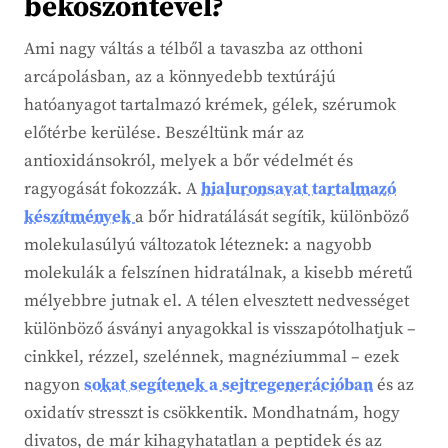
beköszöntével?
Ami nagy váltás a télből a tavaszba az otthoni
arcápolásban, az a könnyedebb textúrájú
hatóanyagot tartalmazó krémek, gélek, szérumok
előtérbe kerülése. Beszéltünk már az
antioxidánsokról, melyek a bőr védelmét és
ragyogását fokozzák. A
hialuronsavat tartalmazó
készítmények
a bőr hidratálását segítik, különböző
molekulasúlyú változatok léteznek: a nagyobb
molekulák a felszínen hidratálnak, a kisebb méretű
mélyebbre jutnak el. A télen elvesztett nedvességet
különböző ásványi anyagokkal is visszapótolhatjuk –
cinkkel, rézzel, szelénnek, magnéziummal – ezek
nagyon
sokat segítenek a sejtregenerációban
és az
oxidatív stresszt is csökkentik. Mondhatnám, hogy
divatos, de már kihagyhatatlan a peptidek és az