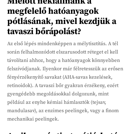
Mielőtt nekiállnánk a
megfelelő hatóanyagok
pótlásának, mivel kezdjük a
tavaszi bőrápolást?
Az első lépés mindenképpen a mélytisztítás. A tél
során felhalmozódott elszarusodott réteget el kell
távolítani ahhoz, hogy a hatóanyagok könnyebben
felszívódjanak. Ilyenkor már félretesszük az erősen
fényérzékenyítő savakat (AHA-savas kezelések,
retinoidok). A tavaszi bőr gyakran érzékeny, ezért
gyengédebb megoldásokkal dolgozunk, mint
például az enyhe kémiai hámlasztók (tejsav,
mandulasav), az enzimes peelingek, vagy a finom
mechanikai peelingek.