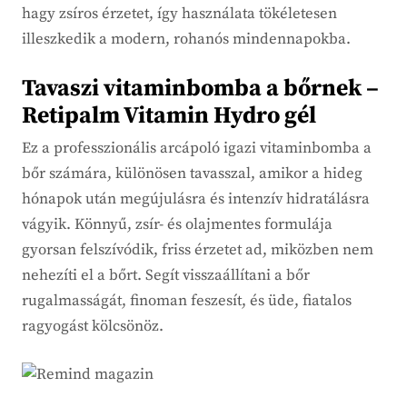
hagy zsíros érzetet, így használata tökéletesen
illeszkedik a modern, rohanós mindennapokba.
Tavaszi vitaminbomba a bőrnek –
Retipalm Vitamin Hydro gél
Ez a professzionális arcápoló igazi vitaminbomba a
bőr számára, különösen tavasszal, amikor a hideg
hónapok után megújulásra és intenzív hidratálásra
vágyik. Könnyű, zsír- és olajmentes formulája
gyorsan felszívódik, friss érzetet ad, miközben nem
nehezíti el a bőrt. Segít visszaállítani a bőr
rugalmasságát, finoman feszesít, és üde, fiatalos
ragyogást kölcsönöz.