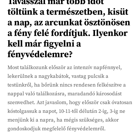
Tavasszal már több időt
töltünk a természetben, kisüt
a nap, az arcunkat ösztönösen
a fény felé fordítjuk. Ilyenkor
kell már figyelni a
fényvédelemre?
Most találkozunk először az intenzív napfénnyel,
lekerülnek a nagykabátok, vastag pulcsik a
testünkről, ha bőrünk nincs rendesen felkészítve a
nappal való találkozásra, maradandó károsodást
szenvedhet. Azt javaslom, hogy először csak óvatosan
kóstolgassuk a napot, 10-11-től délután 2-ig, 3-ig ne
menjünk ki a napra, ha mégis szükséges, akkor
gondoskodjuk megfelelő fényvédelemről.