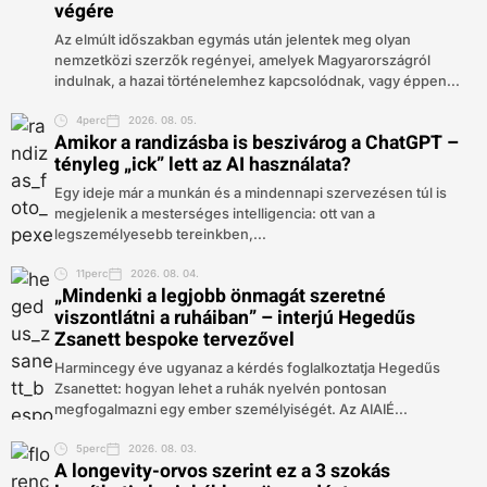
végére
Az elmúlt időszakban egymás után jelentek meg olyan
nemzetközi szerzők regényei, amelyek Magyarországról
indulnak, a hazai történelemhez kapcsolódnak, vagy éppen...
4perc
2026. 08. 05.
Amikor a randizásba is beszivárog a ChatGPT –
tényleg „ick” lett az AI használata?
Egy ideje már a munkán és a mindennapi szervezésen túl is
megjelenik a mesterséges intelligencia: ott van a
legszemélyesebb tereinkben,...
11perc
2026. 08. 04.
„Mindenki a legjobb önmagát szeretné
viszontlátni a ruháiban” – interjú Hegedűs
Zsanett bespoke tervezővel
Harmincegy éve ugyanaz a kérdés foglalkoztatja Hegedűs
Zsanettet: hogyan lehet a ruhák nyelvén pontosan
megfogalmazni egy ember személyiségét. Az AIAIÉ...
5perc
2026. 08. 03.
A longevity-orvos szerint ez a 3 szokás