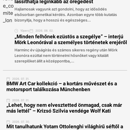
lassíthatja leginkább az öregedést
Hajlamosak vagyunk azt gondolni, hogy az idősödés
elsősorban genetikai kérdés. Azonban egyre több kutatás
bizonyítja, hogy a hosszú és egészséges...
10perc
2026. 08. 02.
„Minden felhőnek ezüstös a szegélye” – interjú
Mörk Leonórával a személyes történetek erejéről
Harminc év újságírás és számos sikeres regény után Mörk
Leonóra ezúttal nem történelmi hősnőket vagy kitalált
szereplőket állít a középpontba,...
2026. 07. 31.
BMW Art Car kollekció – a kortárs művészet és a
motorsport találkozása Münchenben
2026. 07. 31.
„Lehet, hogy nem elvesztetted önmagad, csak már
más lettél” – Krizsó Szilvia vendége Wolf Kati
2026. 07. 30.
Mit tanulhatunk Yotam Ottolenghi világhírű séftől a