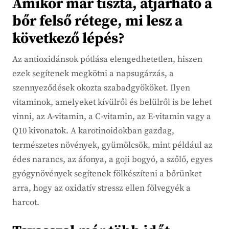
Amikor már tiszta, átjárható a
bőr felső rétege, mi lesz a
következő lépés?
Az antioxidánsok pótlása elengedhetetlen, hiszen
ezek segítenek megkötni a napsugárzás, a
szennyeződések okozta szabadgyököket. Ilyen
vitaminok, amelyeket kívülről és belülről is be lehet
vinni, az A-vitamin, a C-vitamin, az E-vitamin vagy a
Q10 kivonatok. A karotinoidokban gazdag,
természetes növények, gyümölcsök, mint például az
édes narancs, az áfonya, a goji bogyó, a szőlő, egyes
gyógynövények segítenek fölkészíteni a bőrünket
arra, hogy az oxidatív stressz ellen fölvegyék a
harcot.