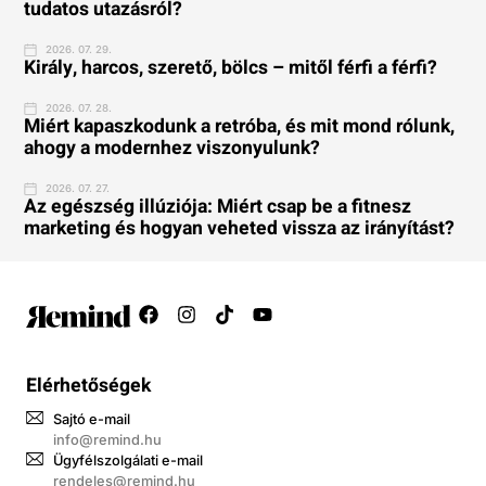
tudatos utazásról?
2026. 07. 29.
Király, harcos, szerető, bölcs – mitől férfi a férfi?
2026. 07. 28.
Miért kapaszkodunk a retróba, és mit mond rólunk,
ahogy a modernhez viszonyulunk?
2026. 07. 27.
Az egészség illúziója: Miért csap be a fitnesz
marketing és hogyan veheted vissza az irányítást?
Elérhetőségek
Sajtó e-mail
info@remind.hu
Ügyfélszolgálati e-mail
rendeles@remind.hu