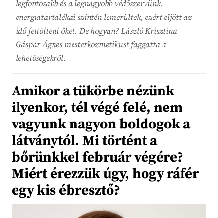
legfontosabb és a legnagyobb védőszervünk,
energiatartalékai szintén lemerültek, ezért eljött az
idő feltölteni őket. De hogyan? László Krisztina
Gáspár Ágnes mesterkozmetikust faggatta a
lehetőségekről.
Amikor a tükörbe nézünk
ilyenkor, tél végé felé, nem
vagyunk nagyon boldogok a
látványtól. Mi történt a
bőrünkkel február végére?
Miért érezzük úgy, hogy ráfér
egy kis ébresztő?