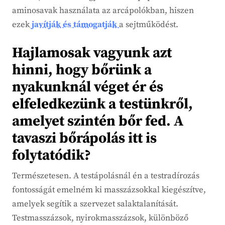
aminosavak használata az arcápolókban, hiszen
ezek
javítják és támogatják
a sejtműködést.
Hajlamosak vagyunk azt
hinni, hogy bőrünk a
nyakunknál véget ér és
elfeledkezünk a testünkről,
amelyet szintén bőr fed. A
tavaszi bőrápolás itt is
folytatódik?
Természetesen. A testápolásnál én a testradírozás
fontosságát emelném ki masszázsokkal kiegészítve,
amelyek segítik a szervezet salaktalanítását.
Testmasszázsok, nyirokmasszázsok, különböző