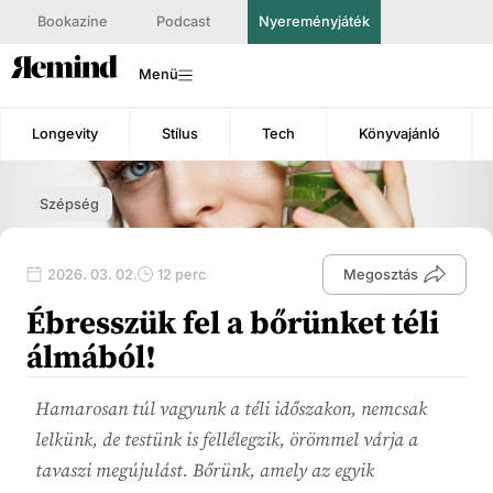
Bookazine
Podcast
Nyereményjáték
Menü
Longevity
Stílus
Tech
Könyvajánló
Szépség
2026. 03. 02.
12 perc
Megosztás
Ébresszük fel a bőrünket téli
álmából!
Hamarosan túl vagyunk a téli időszakon, nemcsak
lelkünk, de testünk is fellélegzik, örömmel várja a
tavaszi megújulást. Bőrünk, amely az egyik