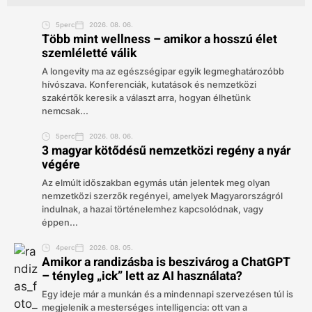
5perc
2026. 08. 06.
Több mint wellness – amikor a hosszú élet
szemléletté válik
A longevity ma az egészségipar egyik legmeghatározóbb
hívószava. Konferenciák, kutatások és nemzetközi
szakértők keresik a választ arra, hogyan élhetünk
nemcsak...
5perc
2026. 08. 06.
3 magyar kötődésű nemzetközi regény a nyár
végére
Az elmúlt időszakban egymás után jelentek meg olyan
nemzetközi szerzők regényei, amelyek Magyarországról
indulnak, a hazai történelemhez kapcsolódnak, vagy
éppen...
4perc
2026. 08. 05.
Amikor a randizásba is beszivárog a ChatGPT
– tényleg „ick” lett az AI használata?
Egy ideje már a munkán és a mindennapi szervezésen túl is
megjelenik a mesterséges intelligencia: ott van a