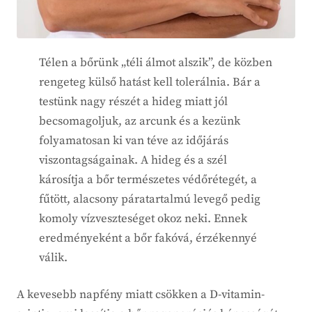
Télen a bőrünk „téli álmot alszik”, de közben
rengeteg külső hatást kell tolerálnia. Bár a
testünk nagy részét a hideg miatt jól
becsomagoljuk, az arcunk és a kezünk
folyamatosan ki van téve az időjárás
viszontagságainak. A hideg és a szél
károsítja a bőr természetes védőrétegét, a
fűtött, alacsony páratartalmú levegő pedig
komoly vízveszteséget okoz neki. Ennek
eredményeként a bőr fakóvá, érzékennyé
válik.
A kevesebb napfény miatt csökken a D-vitamin-