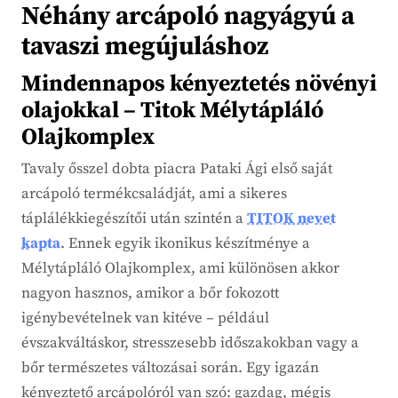
Néhány arcápoló nagyágyú a
tavaszi megújuláshoz
Mindennapos kényeztetés növényi
olajokkal – Titok Mélytápláló
Olajkomplex
Tavaly ősszel dobta piacra Pataki Ági első saját
arcápoló termékcsaládját, ami a sikeres
táplálékkiegészítői után szintén a
TITOK nevet
kapta
. Ennek egyik ikonikus készítménye a
Mélytápláló Olajkomplex, ami különösen akkor
nagyon hasznos, amikor a bőr fokozott
igénybevételnek van kitéve – például
évszakváltáskor, stresszesebb időszakokban vagy a
bőr természetes változásai során. Egy igazán
kényeztető arcápolóról van szó: gazdag, mégis