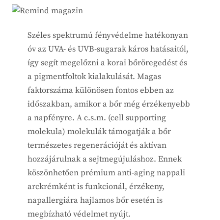
Széles spektrumú fényvédelme hatékonyan
óv az UVA- és UVB-sugarak káros hatásaitól,
így segít megelőzni a korai bőröregedést és
a pigmentfoltok kialakulását. Magas
faktorszáma különösen fontos ebben az
időszakban, amikor a bőr még érzékenyebb
a napfényre. A c.s.m. (cell supporting
molekula) molekulák támogatják a bőr
természetes regenerációját és aktívan
hozzájárulnak a sejtmegújuláshoz. Ennek
köszönhetően prémium anti-aging nappali
arckrémként is funkcionál, érzékeny,
napallergiára hajlamos bőr esetén is
megbízható védelmet nyújt.