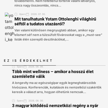
továbbmenni. Nem feltétlenül történik valami látványos,
nincs nagy összeomlás, nincs...
6perc
2026. 07. 30.
Mit tanulhatunk Yotam Ottolenghi világhírű
séftől a tudatos utazásról?
Van valami különösen megnyugtató abban, amikor egy
elismert séf nem a túlzsúfolt fővárosokat vagy a „must-see”
listák élén szereplő desztinációkat,...
EZ IS ÉRDEKELHET
5perc
2026. 08. 06.
Több mint wellness – amikor a hosszú élet
szemléletté válik
A longevity ma az egészségipar egyik legmeghatározóbb
hívószava. Konferenciák, kutatások és nemzetközi szakértők
keresik a választ arra, hogyan élhetünk nemcsak...
5perc
2026. 08. 06.
3 magyar kötődésű nemzetközi regény a nyár