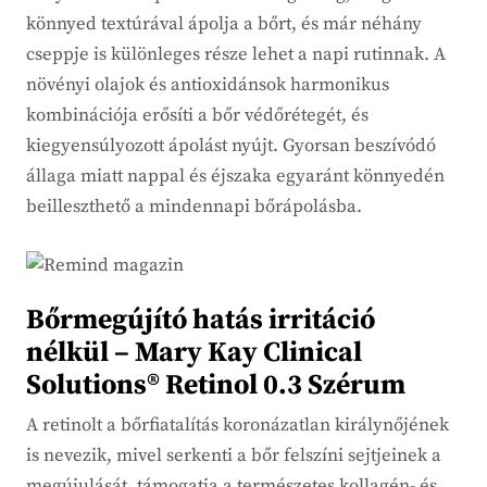
könnyed textúrával ápolja a bőrt, és már néhány
cseppje is különleges része lehet a napi rutinnak. A
növényi olajok és antioxidánsok harmonikus
kombinációja erősíti a bőr védőrétegét, és
kiegyensúlyozott ápolást nyújt. Gyorsan beszívódó
állaga miatt nappal és éjszaka egyaránt könnyedén
beilleszthető a mindennapi bőrápolásba.
Bőrmegújító hatás irritáció
nélkül – Mary Kay Clinical
Solutions® Retinol 0.3 Szérum
A retinolt a bőrfiatalítás koronázatlan királynőjének
is nevezik, mivel serkenti a bőr felszíni sejtjeinek a
megújulását, támogatja a természetes kollagén- és