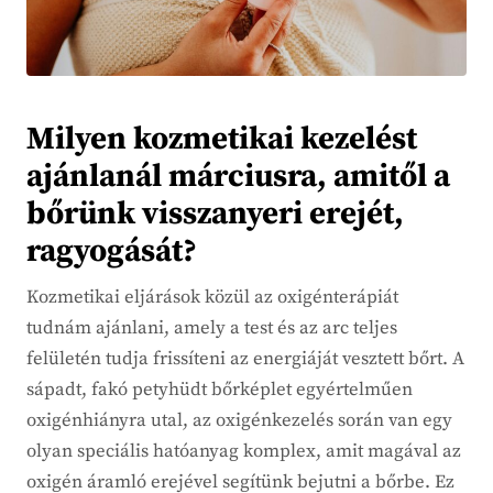
Milyen kozmetikai kezelést
ajánlanál márciusra, amitől a
bőrünk visszanyeri erejét,
ragyogását?
Kozmetikai eljárások közül az oxigénterápiát
tudnám ajánlani, amely a test és az arc teljes
felületén tudja frissíteni az energiáját vesztett bőrt. A
sápadt, fakó petyhüdt bőrképlet egyértelműen
oxigénhiányra utal, az oxigénkezelés során van egy
olyan speciális hatóanyag komplex, amit magával az
oxigén áramló erejével segítünk bejutni a bőrbe. Ez