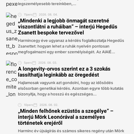
legszemélyesebb tereinkben,...
11perc
2026. 08. 04.
„Mindenki a legjobb önmagát szeretné
viszontlátni a ruháiban” – interjú Hegedűs
Zsanett bespoke tervezővel
Harmincegy éve ugyanaz a kérdés foglalkoztatja Hegedűs
Zsanettet: hogyan lehet a ruhák nyelvén pontosan
megfogalmazni egy ember személyiségét. Az AIAIÉ...
5perc
2026. 08. 03.
A longevity-orvos szerint ez a 3 szokás
lassíthatja leginkább az öregedést
Hajlamosak vagyunk azt gondolni, hogy az idősödés
elsősorban genetikai kérdés. Azonban egyre több kutatás
bizonyítja, hogy a hosszú és egészséges...
10perc
2026. 08. 02.
„Minden felhőnek ezüstös a szegélye” –
interjú Mörk Leonórával a személyes
történetek erejéről
Harminc év újságírás és számos sikeres regény után Mörk