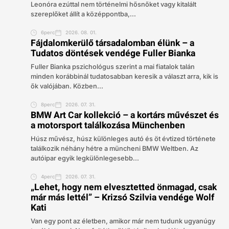
Leonóra ezúttal nem történelmi hősnőket vagy kitalált
szereplőket állít a középpontba,...
6perc
2026. 08. 01.
Fájdalomkerülő társadalomban élünk – a
Tudatos döntések vendége Fuller Bianka
Fuller Bianka pszichológus szerint a mai fiatalok talán
minden korábbinál tudatosabban keresik a választ arra, kik is
ők valójában. Közben...
8perc
2026. 07. 31.
BMW Art Car kollekció – a kortárs művészet és
a motorsport találkozása Münchenben
Húsz művész, húsz különleges autó és öt évtized története
találkozik néhány hétre a müncheni BMW Weltben. Az
autóipar egyik legkülönlegesebb...
4perc
2026. 07. 31.
„Lehet, hogy nem elvesztetted önmagad, csak
már más lettél” – Krizsó Szilvia vendége Wolf
Kati
Van egy pont az életben, amikor már nem tudunk ugyanúgy