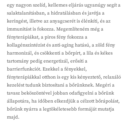
egy nagyon szelíd, kellemes eljárás ugyanúgy segít a
salaktalanításban, a hidratálásban és javítja a
keringést, illetve az anyagcserét is élénkíti, és az
immunitást is fokozza. Megemlíteném még a
fényterápiákat, a piros fény fokozza a
kollagénszintézist és anti-aging hatású, a zöld fény
harmonizál, és csökkenti a bőrpírt, a lila és kékes
tartomány pedig energetizál, erősíti a
barrierfunkciót. Ezekkel a fényekkel,
fényterápiákkal otthon is egy kis kényeztető, relaxáló
kezelést tudunk biztosítani a bőrünknek. Megéri a
tavasz beköszöntével jobban odafigyelni a bőrünk
állapotára, ha időben elkezdjük a célzott bőrápolást,
bőrünk nyárra a legtökéletesebb formáját mutatja
majd.