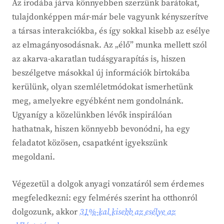
Az irodába járva könnyebben szerzünk barátokat,
tulajdonképpen már-már bele vagyunk kényszerítve
a társas interakciókba, és így sokkal kisebb az esélye
az elmagányosodásnak. Az „élő” munka mellett szól
az akarva-akaratlan tudásgyarapítás is, hiszen
beszélgetve másokkal új információk birtokába
kerülünk, olyan szemléletmódokat ismerhetünk
meg, amelyekre egyébként nem gondolnánk.
Ugyanígy a közelünkben lévők inspirálóan
hathatnak, hiszen könnyebb bevonódni, ha egy
feladatot közösen, csapatként igyekszünk
megoldani.
Végezetül a dolgok anyagi vonzatáról sem érdemes
megfeledkezni: egy felmérés szerint ha otthonról
dolgozunk, akkor
31%-kal kisebb az esélye az