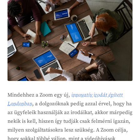
Mindehhez a Zoom egy új,
innovatív irodát épített
Londonban
, a dolgozóknak pedig azzal érvel, hogy ha
az ügyfeleik használják az irodáikat, akkor márpedig
nekik is kell, hiszen így tudják csak felmérni igazán,
milyen szolgáltatásokra lesz szükség. A Zoom célja,
hogy sokkal többé váljon, mint a videóhívások