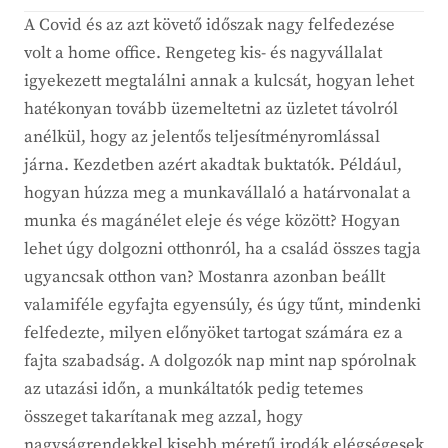
A Covid és az azt követő időszak nagy felfedezése
volt a home office. Rengeteg kis- és nagyvállalat
igyekezett megtalálni annak a kulcsát, hogyan lehet
hatékonyan tovább üzemeltetni az üzletet távolról
anélkül, hogy az jelentős teljesítményromlással
járna. Kezdetben azért akadtak buktatók. Például,
hogyan húzza meg a munkavállaló a határvonalat a
munka és magánélet eleje és vége között? Hogyan
lehet úgy dolgozni otthonról, ha a család összes tagja
ugyancsak otthon van? Mostanra azonban beállt
valamiféle egyfajta egyensúly, és úgy tűnt, mindenki
felfedezte, milyen előnyöket tartogat számára ez a
fajta szabadság. A dolgozók nap mint nap spórolnak
az utazási időn, a munkáltatók pedig tetemes
összeget takarítanak meg azzal, hogy
nagyságrendekkel kisebb méretű irodák elégségesek