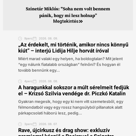
Szinetár Miklós: "Soha nem volt bennem
pánik, hogy mi lesz holnap”
Megtekintés
9perc
2026. 08. 09.
„Az érdekelt, mi történik, amikor nincs könnyű
kiút” – interjú Lidija Hilje horvát íróval
Miért marad valaki egy helyen, ha boldogtalan? Mit jelent
“egy nálunk fiatalabb országban” felnőni? És hogyan él
tovább bennünk egy...
4perc
2026. 08. 08.
A haragunkkal sokszor a múlt sérelmeit fedjük
el – Krizsó Szilvia vendége dr. Piczkó Katalin
Gyakran megesik, hogy egy ki nem vitt szemetesből, egy
félmondatból vagy egy rossz hangsúlyból pillanatok alatt
párkapcsolati háború lesz, pedig...
3perc
2026. 08. 07.
Rave, újcirkusz és drag show: exkluzív