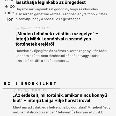
lassíthatja leginkább az öregedést
Hajlamosak vagyunk azt gondolni, hogy az idősödés
elsősorban genetikai kérdés. Azonban egyre több kutatás
bizonyítja, hogy a hosszú és egészséges...
10perc
2026. 08. 02.
„Minden felhőnek ezüstös a szegélye” –
interjú Mörk Leonórával a személyes
történetek erejéről
Harminc év újságírás és számos sikeres regény után Mörk
Leonóra ezúttal nem történelmi hősnőket vagy kitalált
szereplőket állít a középpontba,...
EZ IS ÉRDEKELHET
9perc
2026. 08. 09.
„Az érdekelt, mi történik, amikor nincs könnyű
kiút” – interjú Lidija Hilje horvát íróval
Miért marad valaki egy helyen, ha boldogtalan? Mit jelent “egy
nálunk fiatalabb országban” felnőni? És hogyan él tovább