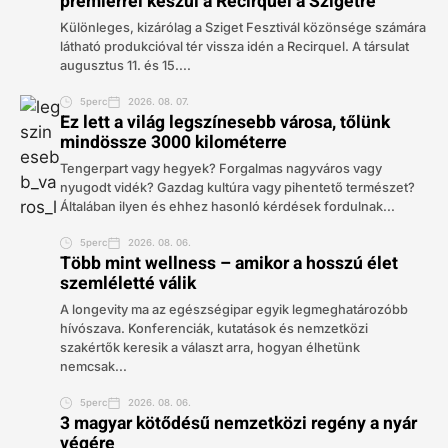
premierrel készül a Recirquel a Szigetre
Különleges, kizárólag a Sziget Fesztivál közönsége számára
látható produkcióval tér vissza idén a Recirquel. A társulat
augusztus 11. és 15....
5perc
2026. 08. 07.
Ez lett a világ legszínesebb városa, tőlünk
mindössze 3000 kilométerre
Tengerpart vagy hegyek? Forgalmas nagyváros vagy
nyugodt vidék? Gazdag kultúra vagy pihentető természet?
Általában ilyen és ehhez hasonló kérdések fordulnak...
5perc
2026. 08. 06.
Több mint wellness – amikor a hosszú élet
szemléletté válik
A longevity ma az egészségipar egyik legmeghatározóbb
hívószava. Konferenciák, kutatások és nemzetközi
szakértők keresik a választ arra, hogyan élhetünk
nemcsak...
5perc
2026. 08. 06.
3 magyar kötődésű nemzetközi regény a nyár
végére