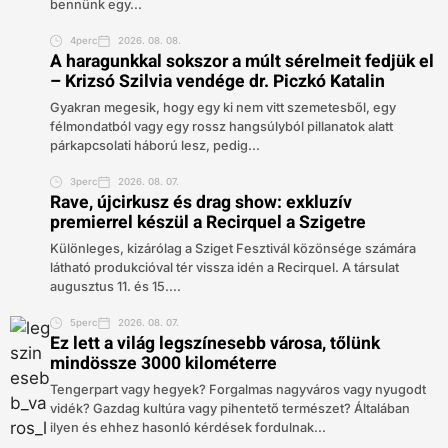
bennünk egy...
4perc
2026. 08. 08.
A haragunkkal sokszor a múlt sérelmeit fedjük el
– Krizsó Szilvia vendége dr. Piczkó Katalin
Gyakran megesik, hogy egy ki nem vitt szemetesből, egy
félmondatból vagy egy rossz hangsúlyból pillanatok alatt
párkapcsolati háború lesz, pedig...
3perc
2026. 08. 07.
Rave, újcirkusz és drag show: exkluzív
premierrel készül a Recirquel a Szigetre
Különleges, kizárólag a Sziget Fesztivál közönsége számára
látható produkcióval tér vissza idén a Recirquel. A társulat
augusztus 11. és 15....
5perc
2026. 08. 07.
Ez lett a világ legszínesebb városa, tőlünk
mindössze 3000 kilométerre
Tengerpart vagy hegyek? Forgalmas nagyváros vagy nyugodt
vidék? Gazdag kultúra vagy pihentető természet? Általában
ilyen és ehhez hasonló kérdések fordulnak...