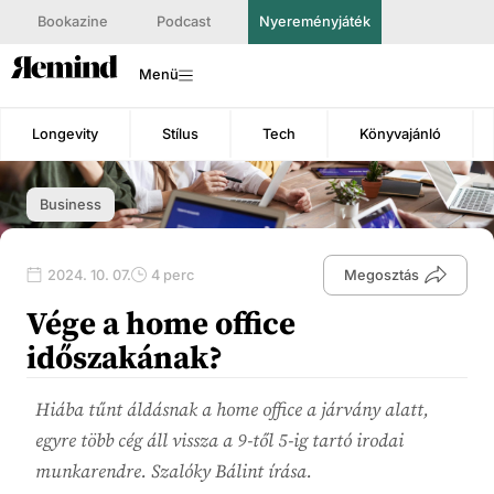
Bookazine
Podcast
Nyereményjáték
Menü
Longevity
Stílus
Tech
Könyvajánló
Business
2024. 10. 07.
4 perc
Megosztás
Vége a home office
időszakának?
Hiába tűnt áldásnak a home office a járvány alatt,
egyre több cég áll vissza a 9-től 5-ig tartó irodai
munkarendre. Szalóky Bálint írása.