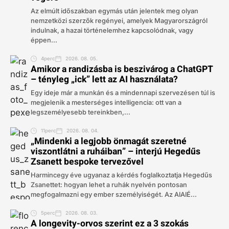
Az elmúlt időszakban egymás után jelentek meg olyan
nemzetközi szerzők regényei, amelyek Magyarországról
indulnak, a hazai történelemhez kapcsolódnak, vagy
éppen...
4perc
2026. 08. 05.
Amikor a randizásba is beszivárog a ChatGPT
– tényleg „ick” lett az AI használata?
Egy ideje már a munkán és a mindennapi szervezésen túl is
megjelenik a mesterséges intelligencia: ott van a
legszemélyesebb tereinkben,...
11perc
2026. 08. 04.
„Mindenki a legjobb önmagát szeretné
viszontlátni a ruháiban” – interjú Hegedűs
Zsanett bespoke tervezővel
Harmincegy éve ugyanaz a kérdés foglalkoztatja Hegedűs
Zsanettet: hogyan lehet a ruhák nyelvén pontosan
megfogalmazni egy ember személyiségét. Az AIAIÉ...
5perc
2026. 08. 03.
A longevity-orvos szerint ez a 3 szokás