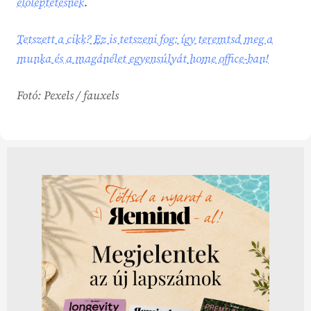
előléptetésnek
.
Tetszett a cikk? Ez is tetszeni fog: így teremtsd meg a
munka és a magánélet egyensúlyát home office-ban!
Fotó: Pexels / fauxels