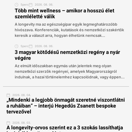
5perc
2026. 08. 06.
Több mint wellness – amikor a hosszú élet
szemléletté válik
A longevity ma az egészségipar egyik legmeghatározóbb
hívószava. Konferenciák, kutatások és nemzetközi szakértők
keresik a választ arra, hogyan élhetünk nemcsak...
5perc
2026. 08. 06.
3 magyar kötődésű nemzetközi regény a nyár
végére
Az elmúlt időszakban egymás után jelentek meg olyan
nemzetközi szerzők regényei, amelyek Magyarországról
indulnak, a hazai történelemhez kapcsolódnak, vagy éppen...
2026. 08. 04.
„Mindenki a legjobb önmagát szeretné viszontlátni
a ruháiban” – interjú Hegedűs Zsanett bespoke
tervezővel
2026. 08. 03.
A longevity-orvos szerint ez a 3 szokás lassíthatja