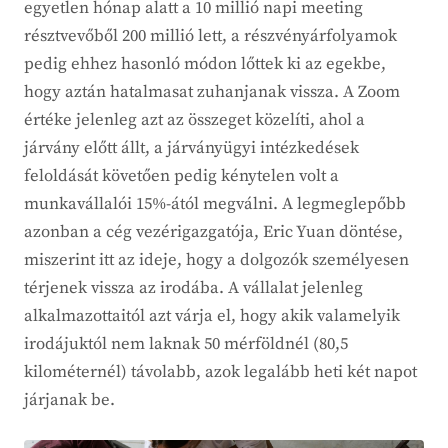
egyetlen hónap alatt a 10 millió napi meeting
résztvevőből 200 millió lett, a részvényárfolyamok
pedig ehhez hasonló módon lőttek ki az egekbe,
hogy aztán hatalmasat zuhanjanak vissza. A Zoom
értéke jelenleg azt az összeget közelíti, ahol a
járvány előtt állt, a járványügyi intézkedések
feloldását követően pedig kénytelen volt a
munkavállalói 15%-ától megválni. A legmeglepőbb
azonban a cég vezérigazgatója, Eric Yuan döntése,
miszerint itt az ideje, hogy a dolgozók személyesen
térjenek vissza az irodába. A vállalat jelenleg
alkalmazottaitól azt várja el, hogy akik valamelyik
irodájuktól nem laknak 50 mérföldnél (80,5
kilométernél) távolabb, azok legalább heti két napot
járjanak be.