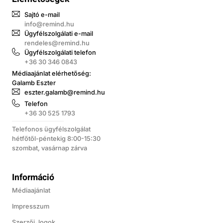
Sajtó e-mail
info@remind.hu
Ügyfélszolgálati e-mail
rendeles@remind.hu
Ügyfélszolgálati telefon
+36 30 346 0843
Médiaajánlat elérhetőség:
Galamb Eszter
eszter.galamb@remind.hu
Telefon
+36 30 525 1793
Telefonos ügyfélszolgálat
hétfőtől-péntekig 8:00-15:30
szombat, vasárnap zárva
Információ
Médiaajánlat
Impresszum
Szerzői Jogok