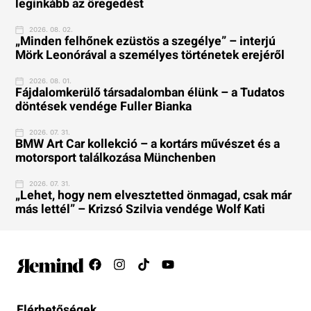
leginkább az öregedést
2026. 08. 02.
„Minden felhőnek ezüstös a szegélye” – interjú
Mörk Leonórával a személyes történetek erejéről
2026. 08. 01.
Fájdalomkerülő társadalomban élünk – a Tudatos
döntések vendége Fuller Bianka
2026. 07. 31.
BMW Art Car kollekció – a kortárs művészet és a
motorsport találkozása Münchenben
2026. 07. 31.
„Lehet, hogy nem elvesztetted önmagad, csak már
más lettél” – Krizsó Szilvia vendége Wolf Kati
Elérhetőségek