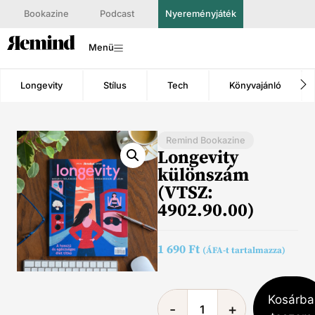
Bookazine
Podcast
Nyereményjáték
Menü
Longevity
Stílus
Tech
Könyvajánló
Remind Bookazine
Longevity
különszám
(VTSZ:
4902.90.00)
1 690
Ft
(ÁFA-t tartalmazza)
Kosárba