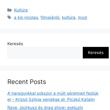
Kultúra
a kis nicolas
,
filmajánló
,
kultúra
,
mozi
Keresés
Keresés
Recent Posts
A haragunkkal sokszor a múlt sérelmeit fedjük
el – Krizsó Szilvia vendége dr. Piczkó Katalin
Rave, újcirkusz és drag show: exkluzív