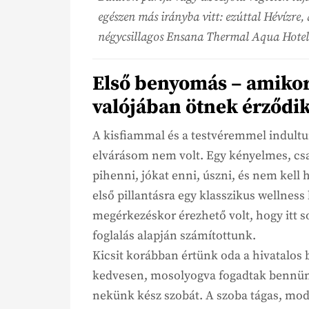
egészen más irányba vitt: ezúttal Hévízre,
négycsillagos Ensana Thermal Aqua Hotel
Első benyomás – amikor 
valójában ötnek érződi
A kisfiammal és a testvéremmel indult
elvárásom nem volt. Egy kényelmes, csa
pihenni, jókat enni, úszni, és nem kell
első pillantásra egy klasszikus wellness
megérkezéskor érezhető volt, hogy itt 
foglalás alapján számítottunk.
Kicsit korábban értünk oda a hivatalos 
kedvesen, mosolyogva fogadtak bennünket
nekünk kész szobát. A szoba tágas, moder