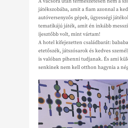
A vacsora után természetesen nem a sz
játékszobába, amit a fiam azonnal a ked
autóversenyzős gépek, ügyességi játékok,
tematikájú játék, amit én inkább messzi
ijesztőbb volt, mint vártam!
A hotel kifejezetten családbarát: babab
etetőszék, játszósarok és kedves személ
is valóban pihenni tudjanak. És ami külö
senkinek nem kell otthon hagynia a né