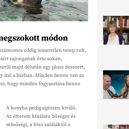
a megszokott módon
n számomra eddig ismeretlen terep volt,
iért rajonganak érte sokan.
rül majd délután egy plusz desszert,
gy ital a bárban. Minden benne van az
ezi, hogy minden fogyasztása benne
A konyha pedig egészen kiváló.
Az étterem kínálata bőséges és
minőségi, a friss salátáktól a