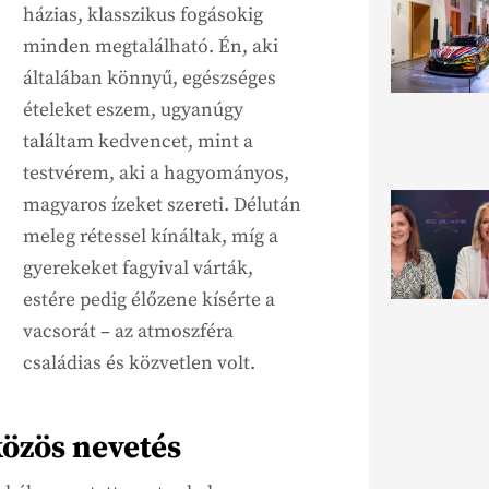
házias, klasszikus fogásokig
minden megtalálható. Én, aki
általában könnyű, egészséges
ételeket eszem, ugyanúgy
találtam kedvencet, mint a
testvérem, aki a hagyományos,
magyaros ízeket szereti. Délután
meleg rétessel kínáltak, míg a
gyerekeket fagyival várták,
estére pedig élőzene kísérte a
vacsorát – az atmoszféra
családias és közvetlen volt.
közös nevetés