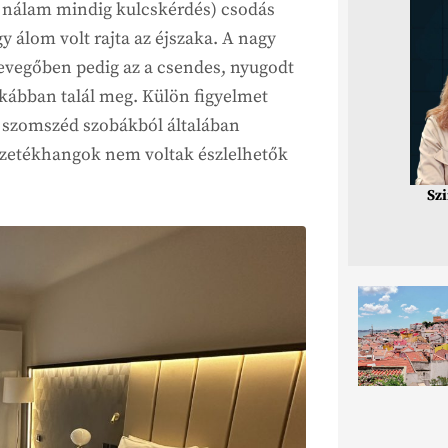
i nálam mindig kulcskérdés) csodás
y álom volt rajta az éjszaka. A nagy
 levegőben pedig az a csendes, nyugodt
tkábban talál meg. Külön figyelmet
a szomszéd szobákból általában
ezetékhangok nem voltak észlelhetők
Sz