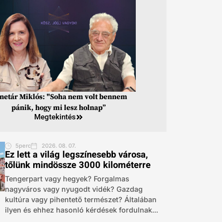
inetár Miklós: "Soha nem volt bennem
pánik, hogy mi lesz holnap”
Megtekintés
5perc
2026. 08. 07.
Ez lett a világ legszínesebb városa,
tőlünk mindössze 3000 kilométerre
Tengerpart vagy hegyek? Forgalmas
nagyváros vagy nyugodt vidék? Gazdag
kultúra vagy pihentető természet? Általában
ilyen és ehhez hasonló kérdések fordulnak...