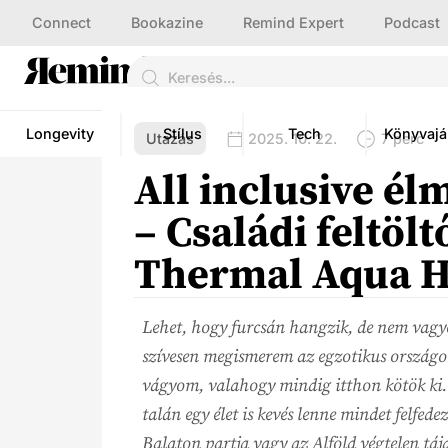
Connect
Bookazine
Remind Expert
Podcast
Longevity
Stílus
Tech
Könyvajá
Utazás
2025. 10. 22.
7 perc
All inclusive é
– Családi feltöl
Thermal Aqua H
Lehet, hogy furcsán hangzik, de nem vagyo
szívesen megismerem az egzotikus országok
vágyom, valahogy mindig itthon kötök ki.
talán egy élet is kevés lenne mindet felfede
Balaton partja vagy az Alföld végtelen táj