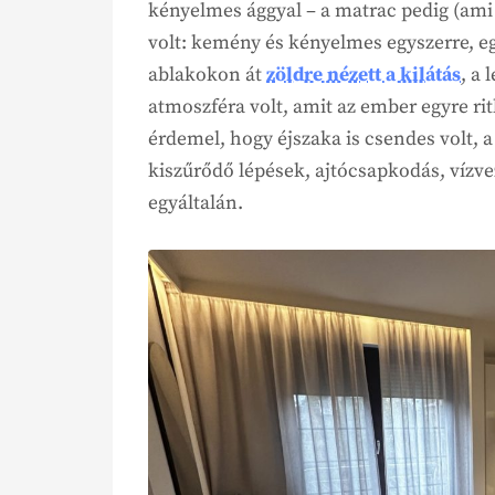
kényelmes ággyal – a matrac pedig (am
volt: kemény és kényelmes egyszerre, eg
ablakokon át
zöldre nézett a kilátás
, a
atmoszféra volt, amit az ember egyre ri
érdemel, hogy éjszaka is csendes volt, 
kiszűrődő lépések, ajtócsapkodás, vízv
egyáltalán.