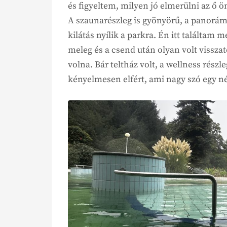
és figyeltem, milyen jó elmerülni az ő 
A szaunarészleg is gyönyörű, a panorám
kilátás nyílik a parkra. Én itt találtam 
meleg és a csend után olyan volt visszat
volna. Bár teltház volt, a wellness rész
kényelmesen elfért, ami nagy szó egy n