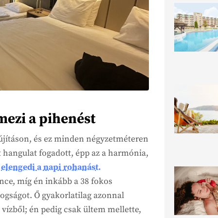
mezi a pihenést
lújításon, és ez minden négyzetméteren
 hangulat fogadott, épp az a harmónia,
n
elengedi a napi rohanást.
ce, míg én inkább a 38 fokos
gságot. Ő gyakorlatilag azonnal
a vízből; én pedig csak ültem mellette,