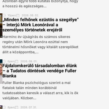
Azonban egyre több kutatás bizonyítja, hogy
a hosszú és egészséges...
10perc
2026. 08. 02.
„Minden felhőnek ezüstös a szegélye”
– interjú Mörk Leonórával a
személyes történetek erejéről
Harminc év újságírás és számos sikeres
regény után Mörk Leonóra ezúttal nem
történelmi hősnőket vagy kitalált szereplőket
állít a középpontba,...
6perc
2026. 08. 01.
Fájdalomkerülő társadalomban élünk
– a Tudatos döntések vendége Fuller
Bianka
Fuller Bianka pszichológus szerint a mai
fiatalok talán minden korábbinál
tudatosabban keresik a választ arra, kik is ők
valójában. Közben...
8perc
2026. 07. 31.