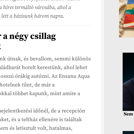
 a híres termáltó városába, ahol a
 lett a bázisunk három napra.
a négy csillag
k
unk útnak, és bevallom, semmi különös
ládbarát hotelt kerestünk, ahol lehet
 hosszú órákig autózni. Az Ensana Aqua
 hotelnek tűnt, de már a
sokkal többet kapunk, mint amire a
bejelentkezési időnél, de a recepción
Nem 
, és a teltház ellenére is találtak
n és letisztult volt, hatalmas,