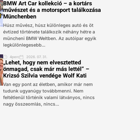
BMW Art Car kollekció – a kortárs
művészet és a motorsport találkozása
Münchenben
Húsz művész, húsz különleges autó és öt
évtized története találkozik néhány hétre a
müncheni BMW Weltben. Az autóipar egyik
legkülönlegesebb...
4perc
2026. 07. 31.
„Lehet, hogy nem elvesztetted
önmagad, csak már más lettél” –
Krizsó Szilvia vendége Wolf Kati
Van egy pont az életben, amikor már nem
tudunk ugyanúgy továbbmenni. Nem
feltétlenül történik valami látványos, nincs
nagy összeomlás, nincs...