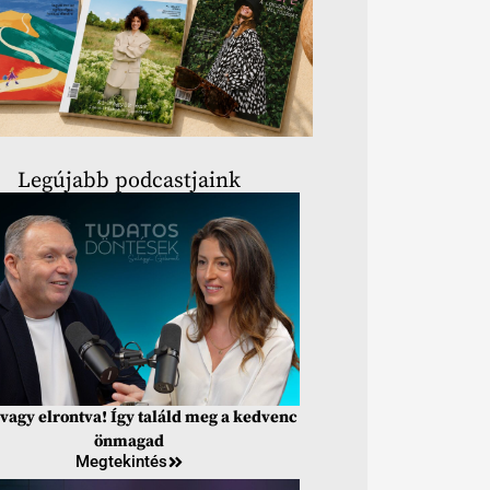
Legújabb podcastjaink
vagy elrontva! Így találd meg a kedvenc
önmagad
Megtekintés