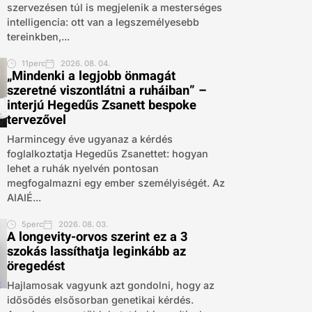
szervezésen túl is megjelenik a mesterséges
intelligencia: ott van a legszemélyesebb
tereinkben,...
11perc
2026. 08. 04.
„Mindenki a legjobb önmagát
szeretné viszontlátni a ruháiban” –
interjú Hegedűs Zsanett bespoke
tervezővel
Harmincegy éve ugyanaz a kérdés
foglalkoztatja Hegedűs Zsanettet: hogyan
lehet a ruhák nyelvén pontosan
megfogalmazni egy ember személyiségét. Az
AIAIÉ...
5perc
2026. 08. 03.
A longevity-orvos szerint ez a 3
szokás lassíthatja leginkább az
öregedést
Hajlamosak vagyunk azt gondolni, hogy az
idősödés elsősorban genetikai kérdés.