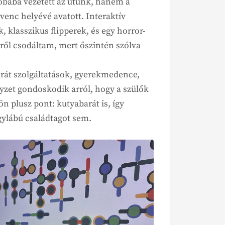
obába vezetett az utunk, hanem a
venc helyévé avatott. Interaktív
 klasszikus flipperek, és egy horror-
ről csodáltam, mert őszintén szólva
arát szolgáltatások, gyerekmedence,
yzet gondoskodik arról, hogy a szülők
n plusz pont: kutyabarát is, így
gylábú családtagot sem.