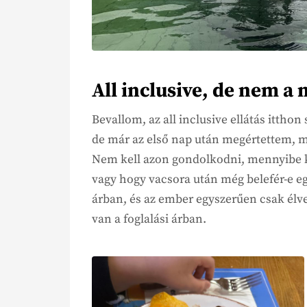
All inclusive, de nem 
Bevallom, az all inclusive ellátás ittho
de már az első nap után megértettem, m
Nem kell azon gondolkodni, mennyibe ke
vagy hogy vacsora után még belefér-e e
árban, és az ember egyszerűen csak élv
van a foglalási árban.