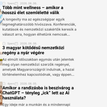
5perc
2026. 08. 06.
Több mint wellness – amikor a
hosszú élet szemléletté válik
A longevity ma az egészségipar egyik
legmeghatározóbb hívószava. Konferenciák,
kutatások és nemzetközi szakértők keresik a
választ arra, hogyan élhetünk nemcsak...
5perc
2026. 08. 06.
3 magyar kötődésű nemzetközi
regény a nyár végére
Az elmúlt időszakban egymás után jelentek
meg olyan nemzetközi szerzők regényei,
amelyek Magyarországról indulnak, a hazai
történelemhez kapcsolódnak, vagy éppen...
4perc
2026. 08. 05.
Amikor a randizásba is beszivárog a
ChatGPT – tényleg „ick” lett az AI
használata?
Egy ideje már a munkán és a mindennapi