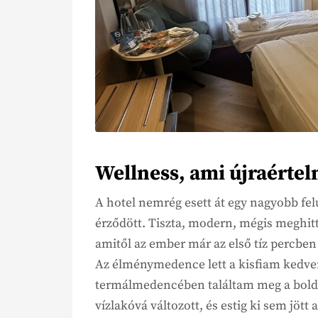
Wellness, ami újraértel
A hotel nemrég esett át egy nagyobb fe
érződött. Tiszta, modern, mégis meghitt
amitől az ember már az első tíz percbe
Az élménymedence lett a kisfiam kedven
termálmedencében találtam meg a boldo
vízlakóvá változott, és estig ki sem jött 