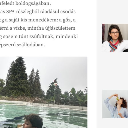
önfeledt boldogságában.
ás SPA részlegből ráadásul csodás
meg a saját kis menedékem: a gőz, a
érni a vízbe, mintha újjászülettem
leg sosem tűnt zsúfoltnak, mindenki
épszerű szállodában.