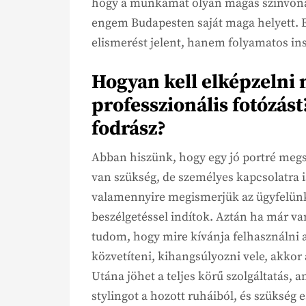
hogy a munkámat olyan magas színvonal
engem Budapesten saját maga helyett. 
elismerést jelent, hanem folyamatos insp
Hogyan kell elképzelni 
professzionális fotózást
fodrász?
Abban hiszünk, hogy egy jó portré meg
van szükség, de személyes kapcsolatra i
valamennyire megismerjük az ügyfelünk
beszélgetéssel indítok. Aztán ha már van
tudom, hogy mire kívánja felhasználni a
közvetíteni, kihangsúlyozni vele, akkor 
Utána jöhet a teljes körű szolgáltatás, 
stylingot a hozott ruháiból, és szükség e