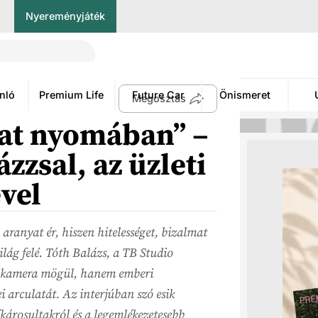
Nyereményjáték
nló
Premium Life
Future Car
Önismeret
Megosztás
nat nyomában” –
zzsal, az üzleti
vel
 aranyat ér, hiszen hitelességet, bizalmat
világ felé. Tóth Balázs, a TB Studio
 a kamera mögül, hanem emberi
i arculatát. Az interjúban szó esik
károsultakról és a legemlékezetesebb