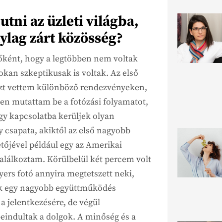
tni az üzleti világba,
ylag zárt közösség?
 főként, hogy a legtöbben nem voltak
okan szkeptikusak is voltak. Az első
zt vettem különböző rendezvényeken,
en mutattam be a fotózási folyamatot,
gy kapcsolatba kerüljek olyan
 csapata, akiktől az első nagyobb
őjével például egy az Amerikai
lálkoztam. Körülbelül két percem volt
nyers fotó annyira megtetszett neki,
ük egy nagyobb együttműködés
 a jelentkezésére, de végül
beindultak a dolgok. A minőség és a