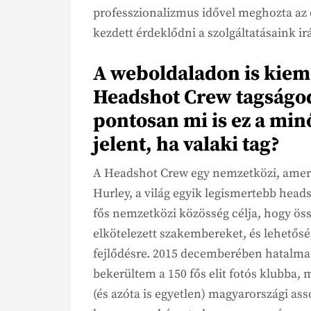
professzionalizmus idővel meghozta az 
kezdett érdeklődni a szolgáltatásaink ir
A weboldaladon is kieme
Headshot Crew tagságo
pontosan mi is ez a minő
jelent, ha valaki tag?
A Headshot Crew egy nemzetközi, amerik
Hurley, a világ egyik legismertebb heads
fős nemzetközi közösség célja, hogy öss
elkötelezett szakembereket, és lehetős
fejlődésre. 2015 decemberében hatalmas
bekerültem a 150 fős elit fotós klubba, 
(és azóta is egyetlen) magyarországi ass