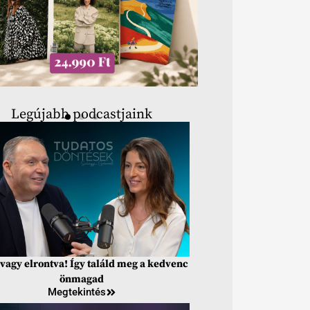
Legújabb podcastjaink
vagy elrontva! Így találd meg a kedvenc
önmagad
Megtekintés