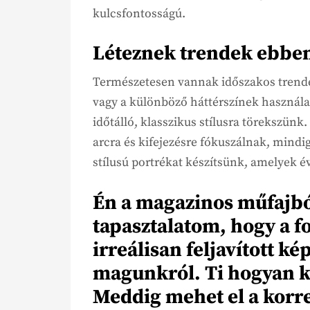
kulcsfontosságú.
Léteznek trendek ebben
Természetesen vannak időszakos trende
vagy a különböző háttérszínek használa
időtálló, klasszikus stílusra törekszünk
arcra és kifejezésre fókuszálnak, mindi
stílusú portrékat készítsünk, amelyek 
Én a magazinos műfajból
tapasztalatom, hogy a f
irreálisan feljavított k
magunkról. Ti hogyan ke
Meddig mehet el a korr