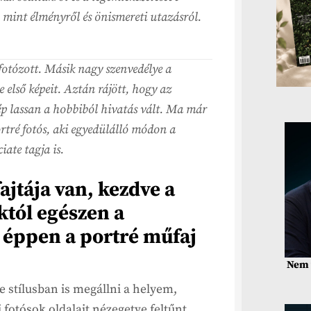
, mint élményről és önismereti utazásról.
fotózott. Másik nagy szenvedélye a
e első képeit. Aztán rájött, hogy az
ép lassan a hobbiból hivatás vált. Ma már
rtré fotós, aki egyedülálló módon a
ate tagja is.
ajtája van, kezdve a
któl egészen a
 éppen a portré műfaj
Nem 
e stílusban is megállni a helyem,
fotósok oldalait nézegetve feltűnt,