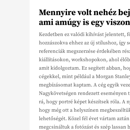
Mennyire volt nehéz beju
ami amúgy is egy viszon
Kezdetben ez valódi kihívást jelentett,
hozzászokva ehhez az új stílushoz, így s
referenciák megszerzése érdekében rés
kiállításokon, workshopokon, ahol élőb
amit kidolgoztam. Ez segített abban, ho
cégekkel, mint például a Morgan Stanley
megbízásomat kaptam. A cég egyik vezet
Nagykövetségen rendezett eseményen ta
rá, hogy portré képet készítsek róla. A 
hogy még ott a helyszínen megbeszélt
lehetőségét. Közel fél évet vártam aztán
megcsináltuk a fotózást és szép lassan 