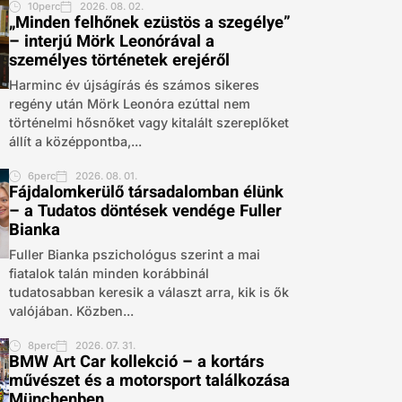
10perc
2026. 08. 02.
„Minden felhőnek ezüstös a szegélye”
– interjú Mörk Leonórával a
személyes történetek erejéről
Harminc év újságírás és számos sikeres
regény után Mörk Leonóra ezúttal nem
történelmi hősnőket vagy kitalált szereplőket
állít a középpontba,...
6perc
2026. 08. 01.
Fájdalomkerülő társadalomban élünk
– a Tudatos döntések vendége Fuller
Bianka
Fuller Bianka pszichológus szerint a mai
fiatalok talán minden korábbinál
tudatosabban keresik a választ arra, kik is ők
valójában. Közben...
8perc
2026. 07. 31.
BMW Art Car kollekció – a kortárs
művészet és a motorsport találkozása
Münchenben