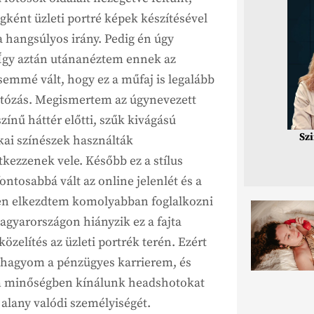
ként üzleti portré képek készítésével
a hangsúlyos irány. Pedig én úgy
. Így aztán utánanéztem ennek az
emmé vált, hogy ez a műfaj is legalább
fotózás. Megismertem az úgynevezett
színű háttér előtti, szűk kivágású
Sz
ikai színészek használták
tkezzenek vele. Később ez a stílus
 fontosabbá vált az online jelenlét és a
en elkezdtem komolyabban foglalkozni
agyarországon hiányzik ez a fajta
zelítés az üzleti portrék terén. Ezért
tthagyom a pénzügyes karrierem, és
um minőségben kínálunk headshotokat
 alany valódi személyiségét.