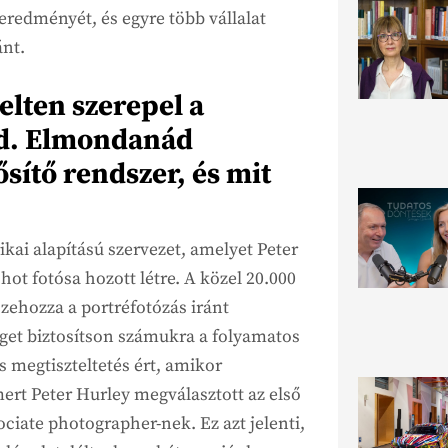
eredményét, és egyre több vállalat
ánt.
lten szerepel a
d. Elmondanád
sítő rendszer, és mit
ai alapítású szervezet, amelyet Peter
hot fotósa hozott létre. A közel 20.000
zehozza a portréfotózás iránt
éget biztosítson számukra a folyamatos
 megtiszteltetés ért, amikor
mert Peter Hurley megválasztott az első
ociate photographer-nek. Ez azt jelenti,