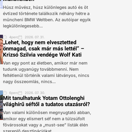
Húsz művész, húsz különleges autó és öt
évtized története találkozik néhány hétre a
müncheni BMW Weltben. Az autóipar egyik
legkülönlegesebb...
4perc
2026. 07. 31.
„Lehet, hogy nem elvesztetted
önmagad, csak már más lettél” –
Krizsó Szilvia vendége Wolf Kati
Van egy pont az életben, amikor már nem
tudunk ugyanúgy továbbmenni. Nem
feltétlenül történik valami látványos, nincs
nagy összeomlás, nincs...
6perc
2026. 07. 30.
Mit tanulhatunk Yotam Ottolenghi
világhírű séftől a tudatos utazásról?
Van valami különösen megnyugtató abban,
amikor egy elismert séf nem a túlzsúfolt
fővárosokat vagy a „must-see” listák élén
szereplő desztinációkat,...