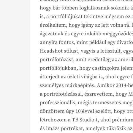
hogy bár többen foglalkoznak sokadik ág
is, a portfóliójukat tekintve mégsem ez 
érzékeltem, hogy igény az lett volna rá
ágazatnak és egyre inkább meggyőződés
annyira fontos, mint például egy divat
Headshot stílust, vagyis a letisztult, egy
portréfotózást, amit eredetileg az amer
portfóliójukban, hogy castingokra jelen
átterjedt az üzleti világba is, ahol egyre
személyes márkaépítés. Amikor 2014-b
a portréfotózással, észrevettem, hogy M
professzionális, mégis természetes megkö
döntöttem úgy 10 évvel ezelőtt, hogy o
létrehozom a TB Studio-t, ahol prémi
és imázs portrékat, amelyek tükrözik az