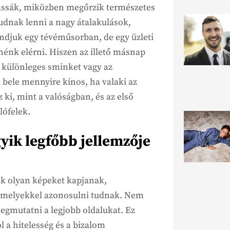
tassák, miközben megőrzik természetes
udnak lenni a nagy átalakulások,
djuk egy tévéműsorban, de egy üzleti
nénk elérni. Hiszen az illető másnap
különleges sminket vagy az
 bele mennyire kínos, ha valaki az
ki, mint a valóságban, és az első
lófelek.
gyik legfőbb jellemzője
nk olyan képeket kapjanak,
amelyekkel azonosulni tudnak. Nem
egmutatni a legjobb oldalukat. Ez
l a hitelesség és a bizalom