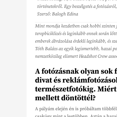
történetekről. Egy beszélgetés a fotózásról
Szerző: Balogh Edina
Mint mondja kezdetben csak hobbi szinten 
terepbiciklizés és leginkább ennek során lőtt
emberek ábrázolása érdekli leginkább, és sz
Tóth Balázs az egyik legismertebb, hazai po
nemzetközileg elismert Headshot Crew associ
A fotózásnak olyan sok f
divat és reklámfotózáso
természetfotókig. Miért
mellett döntöttél?
A pályám elején én is próbáltam többfél
csakúgy mint a legtöbben. Aztán a hazai 