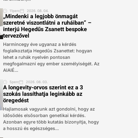
11perc
2026. 08. 04.
„Mindenki a legjobb önmagát
szeretné viszontlátni a ruháiban” –
interjú Hegedűs Zsanett bespoke
tervezővel
Harmincegy éve ugyanaz a kérdés
foglalkoztatja Hegedűs Zsanettet: hogyan
lehet a ruhák nyelvén pontosan
megfogalmazni egy ember személyiségét. Az
AIAIÉ...
5perc
2026. 08. 03.
A longevity-orvos szerint ez a 3
szokás lassíthatja leginkább az
öregedést
Hajlamosak vagyunk azt gondolni, hogy az
idősödés elsősorban genetikai kérdés.
Azonban egyre több kutatás bizonyítja, hogy
a hosszú és egészséges...