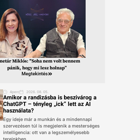
inetár Miklós: "Soha nem volt bennem
pánik, hogy mi lesz holnap”
Megtekintés
4perc
2026. 08. 05.
Amikor a randizásba is beszivárog a
ChatGPT – tényleg „ick” lett az AI
használata?
Egy ideje már a munkán és a mindennapi
szervezésen túl is megjelenik a mesterséges
intelligencia: ott van a legszemélyesebb
tereinkben,...