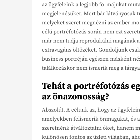
az ügyfeleink a legjobb formájukat mu
megjelenésüket. Mert bár látványosak t
melyeket szeret megnézni az ember mon
célú portréfotózás során nem ezt szeret
már nem tudja reprodukálni magának a 
extravagáns öltözéket. Gondoljunk csak
business portréján egészen másként néz 
találkozáskor nem ismerik meg a tárgya
Tehát a portréfotózás e
az önazonosság?
Abszolút. A célunk az, hogy az ügyfelei
amelyekben felismerik önmagukat, és 
szeretnénk átváltoztatni őket, hanem m
különösen fontos az üzleti világban, aho