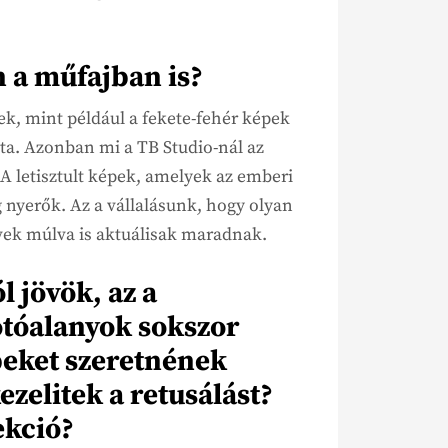
 a műfajban is?
k, mint például a fekete-fehér képek
ta. Azonban mi a TB Studio-nál az
. A letisztult képek, amelyek az emberi
g nyerők. Az a vállalásunk, hogy olyan
évek múlva is aktuálisak maradnak.
 jövök, az a
otóalanyok sokszor
épeket szeretnének
zelitek a retusálást?
ekció?