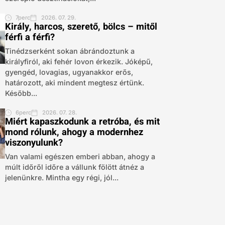
7perc
2026. 07. 29.
Király, harcos, szerető, bölcs – mitől
férfi a férfi?
Tinédzserként sokan ábrándoztunk a
királyfiról, aki fehér lovon érkezik. Jóképű,
gyengéd, lovagias, ugyanakkor erős,
határozott, aki mindent megtesz értünk.
Később...
6perc
2026. 07. 28.
Miért kapaszkodunk a retróba, és mit
mond rólunk, ahogy a modernhez
viszonyulunk?
Van valami egészen emberi abban, ahogy a
múlt időről időre a vállunk fölött átnéz a
jelenünkre. Mintha egy régi, jól...