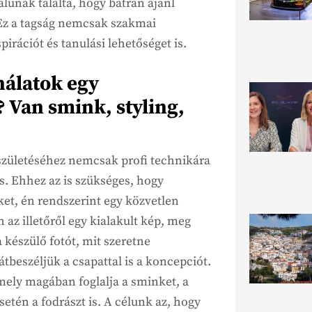
únak találta, hogy bátran ajánl
Ez a tagság nemcsak szakmai
irációt és tanulási lehetőséget is.
nálatok egy
? Van smink, styling,
születéséhez nemcsak profi technikára
s. Ehhez az is szükséges, hogy
et, én rendszerint egy közvetlen
 az illetőről egy kialakult kép, meg
 készülő fotót, mit szeretne
átbeszéljük a csapattal is a koncepciót.
amely magában foglalja a sminket, a
setén a fodrászt is. A célunk az, hogy