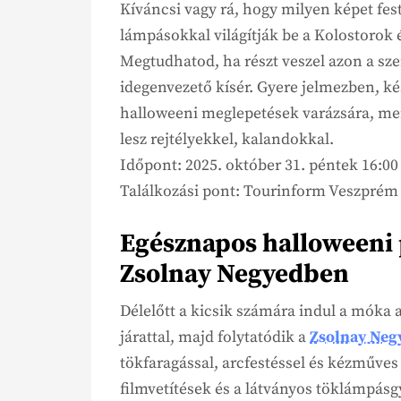
Kíváncsi vagy rá, hogy milyen képet fe
lámpásokkal világítják be a Kolostorok 
Megtudhatod, ha részt veszel azon a sze
idegenvezető kísér. Gyere jelmezben, kés
halloweeni meglepetések varázsára, mert
lesz rejtélyekkel, kalandokkal.
Időpont: 2025. október 31. péntek 16:00
Találkozási pont: Tourinform Veszprém i
Egésznapos halloweeni
Zsolnay Negyedben
Délelőtt a kicsik számára indul a móka a
járattal, majd folytatódik a
Zsolnay Neg
tökfaragással, arcfestéssel és kézműves
filmvetítések és a látványos töklámpásgy