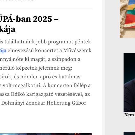
ÜPÁ-ban 2025 –
kája
is találhatnánk jobb programot péntek
ája
elnevezésű koncertet a Művészetek
nnyá nőte ki magát, a színpadon a
merülő képzetek jelennek meg:
írok, és minden apró és hatalmas
 volt megalkotni. A koncerten fellép a
ssa Ildikó karigazgató vezetésével, az
i Dohnányi Zenekar Hollerung Gábor
Nem 