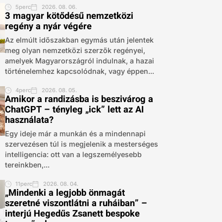
5perc
2026. 08. 06.
3 magyar kötődésű nemzetközi
regény a nyár végére
Az elmúlt időszakban egymás után jelentek
meg olyan nemzetközi szerzők regényei,
amelyek Magyarországról indulnak, a hazai
történelemhez kapcsolódnak, vagy éppen...
4perc
2026. 08. 05.
Amikor a randizásba is beszivárog a
ChatGPT – tényleg „ick” lett az AI
használata?
Egy ideje már a munkán és a mindennapi
szervezésen túl is megjelenik a mesterséges
intelligencia: ott van a legszemélyesebb
tereinkben,...
11perc
2026. 08. 04.
„Mindenki a legjobb önmagát
szeretné viszontlátni a ruháiban” –
interjú Hegedűs Zsanett bespoke