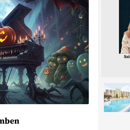
Sz
émben