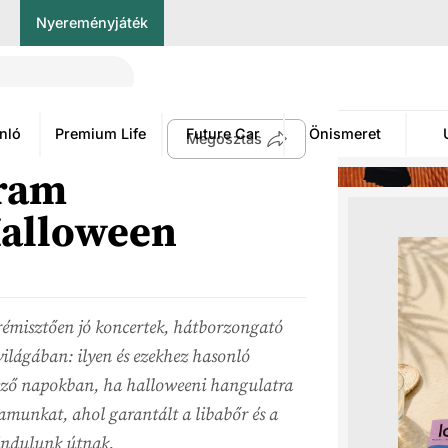
Nyereményjáték
nló
Premium Life
Future Car
Önismeret
Megosztás
gram
Halloween
rémisztően jó koncertek, hátborzongató
világában: ilyen és ezekhez hasonló
ező napokban, ha halloweeni hangulatra
amunkat, ahol garantált a libabőr és a
 indulunk útnak.