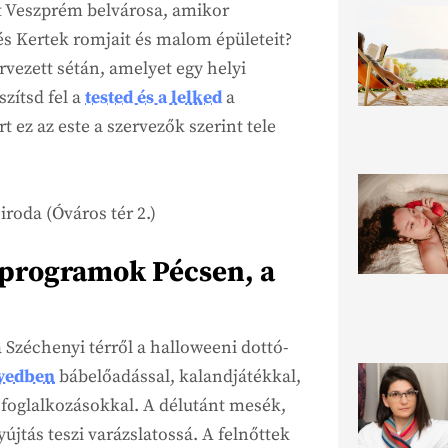
st Veszprém belvárosa, amikor
és Kertek romjait és malom épületeit?
rvezett sétán, amelyet egy helyi
zítsd fel a
tested és a lelked
a
 ez az este a szervezők szerint tele
roda (Óváros tér 2.)
 programok Pécsen, a
 Széchenyi térről a halloweeni dottó-
yedben
bábelőadással, kalandjátékkal,
 foglalkozásokkal. A délutánt mesék,
újtás teszi varázslatossá. A felnőttek