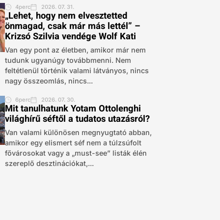
4perc
2026. 07. 31.
„Lehet, hogy nem elvesztetted
önmagad, csak már más lettél” –
Krizsó Szilvia vendége Wolf Kati
Van egy pont az életben, amikor már nem
tudunk ugyanúgy továbbmenni. Nem
feltétlenül történik valami látványos, nincs
nagy összeomlás, nincs...
6perc
2026. 07. 30.
Mit tanulhatunk Yotam Ottolenghi
világhírű séftől a tudatos utazásról?
Van valami különösen megnyugtató abban,
amikor egy elismert séf nem a túlzsúfolt
fővárosokat vagy a „must-see” listák élén
szereplő desztinációkat,...