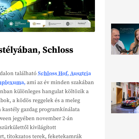
stélyában, Schloss
ldalon található
Schloss Hof, Ausztria
omplexuma,
ami az év minden szakában
zonban különleges hangulat költözik a
mbok, a ködös reggelek és a meleg
 a kastély gazdag programkínálata
lloween jegyében november 2-án
zürkülettől kivilágított
art, titokzatos terek, feketekamrák