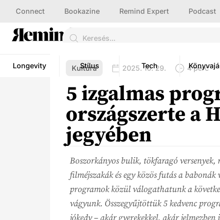
Connect
Bookazine
Remind Expert
Podcast
Longevity
Stílus
Tech
Könyvajá
Kultúra
2025. 10. 29.
4 perc
5 izgalmas pro
országszerte a 
jegyében
Boszorkányos bulik, tökfaragó versenyek, 
filméjszakák és egy közös futás a babonák 
programok közül válogathatunk a követk
vágyunk. Összegyűjtöttük 5 kedvenc progr
jókedv – akár gyerekekkel, akár jelmezben