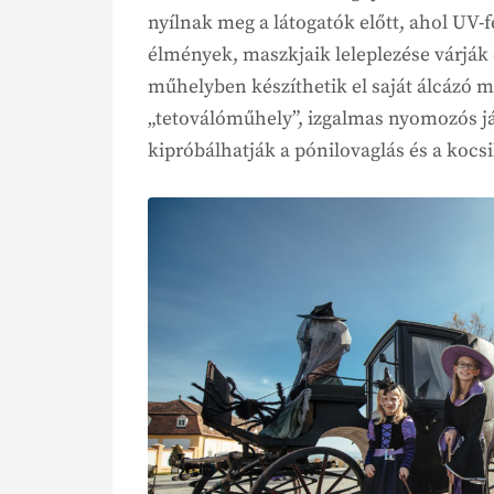
nyílnak meg a látogatók előtt, ahol UV-
élmények, maszkjaik leleplezése várják
műhelyben készíthetik el saját álcázó ma
„tetoválóműhely”, izgalmas nyomozós j
kipróbálhatják a pónilovaglás és a kocs