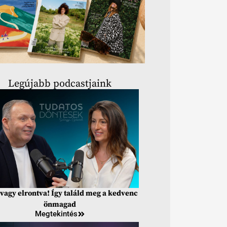
Legújabb podcastjaink
vagy elrontva! Így találd meg a kedvenc
önmagad
Megtekintés