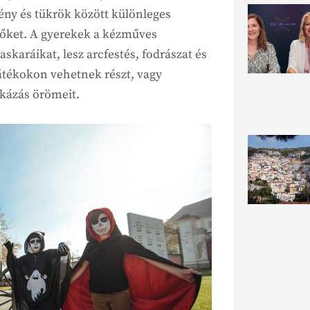
fény és tükrök között különleges
 őket. A gyerekek a kézműves
skaráikat, lesz arcfestés, fodrászat és
átékokon vehetnek részt, vagy
ikázás örömeit.