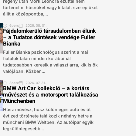
regény után Mörk Leonóra ezúttal nem
történelmi hősnőket vagy kitalált szereplőket
állít a középpontba,...
6perc
2026. 08. 01.
Fájdalomkerülő társadalomban élünk
– a Tudatos döntések vendége Fuller
Bianka
Fuller Bianka pszichológus szerint a mai
fiatalok talán minden korábbinál
tudatosabban keresik a választ arra, kik is ők
valójában. Közben...
8perc
2026. 07. 31.
BMW Art Car kollekció – a kortárs
művészet és a motorsport találkozása
Münchenben
Húsz művész, húsz különleges autó és öt
évtized története találkozik néhány hétre a
müncheni BMW Weltben. Az autóipar egyik
legkülönlegesebb...