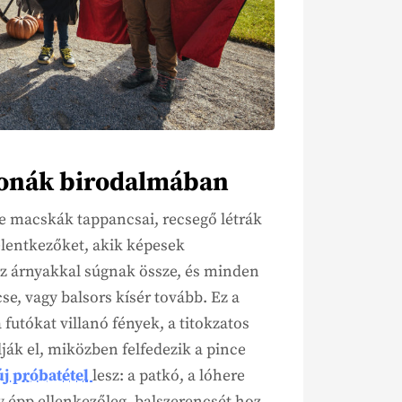
bonák birodalmában
e macskák tappancsai, recsegő létrák
jelentkezőket, akik képesek
 az árnyakkal súgnak össze, és minden
se, vagy balsors kísér tovább. Ez a
 futókat villanó fények, a titokzatos
lják el, miközben felfedezik a pince
új próbatétel
lesz: a patkó, a lóhere