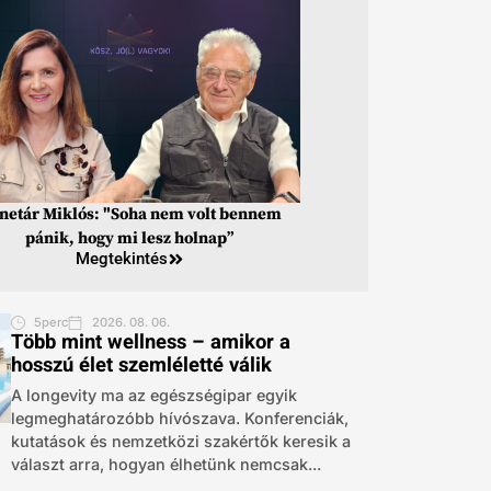
inetár Miklós: "Soha nem volt bennem
pánik, hogy mi lesz holnap”
Megtekintés
5perc
2026. 08. 06.
Több mint wellness – amikor a
hosszú élet szemléletté válik
A longevity ma az egészségipar egyik
legmeghatározóbb hívószava. Konferenciák,
kutatások és nemzetközi szakértők keresik a
választ arra, hogyan élhetünk nemcsak...