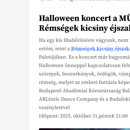
Halloween koncert a M
Rémségek kicsiny éjsza
Ha egy kis libabőrözésre vágyunk, nem 
estére, mint a
Rémségek kicsiny éjszak
Palotájában. Ez a koncert már hagyomá
Halloween ünneppel kapcsolatosan fel
szörnyek, boszorkányok, ördögök, vámp
rémség, melyet az emberi fantázia képes
Budapesti Akadémiai Kórustársaság Bala
ARLtistic Dance Company és a Budafok
vezényletével
Időpont: 2025. október 31.péntek 21:00