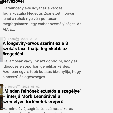
tervezővel
Harmincegy éve ugyanaz a kérdés
foglalkoztatja Hegedűs Zsanettet: hogyan
lehet a ruhák nyelvén pontosan
megfogalmazni egy ember személyiségét. Az
AIAIÉ...
5perc
2026. 08. 03.
A longevity-orvos szerint ez a 3
szokás lassíthatja leginkább az
öregedést
Hajlamosak vagyunk azt gondolni, hogy az
idősödés elsősorban genetikai kérdés.
Azonban egyre több kutatás bizonyítja, hogy
a hosszú és egészséges...
10perc
2026. 08. 02.
„Minden felhőnek ezüstös a szegélye”
– interjú Mörk Leonórával a
személyes történetek erejéről
Harminc év újságírás és számos sikeres