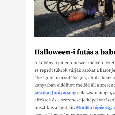
Halloween-i futás a ba
A kőbányai pincerendszer mélyén feket
és repedt tükrök várják azokat a bátor 
átszáguldani a sötétségen, ahol a falak
kanyarban eldőlhet: melléd áll a szerenc
taktikai futóverseny
sok izgalmat ígér, a
effektek és a szerencse jelképei varázso
misztikus alagútjait.
Minden lépés egy 