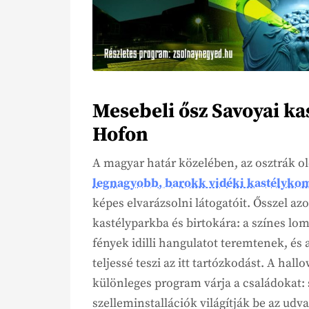
Mesebeli ősz Savoyai ka
Hofon
A magyar határ közelében, az osztrák o
legnagyobb, barokk vidéki kastélyk
képes elvarázsolni látogatóit. Ősszel a
kastélyparkba és birtokára: a színes lo
fények idilli hangulatot teremtenek, és
teljessé teszi az itt tartózkodást. A ha
különleges program várja a családokat: s
szelleminstallációk világítják be az udv