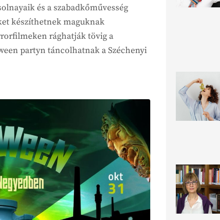
solnayaik és a szabadkőművesség
eket készíthetnek maguknak
rorfilmeken rághatják tövig a
oween partyn táncolhatnak a Széchenyi