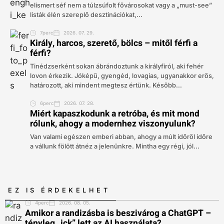
elismert séf nem a túlzsúfolt fővárosokat vagy a „must-see”
listák élén szereplő desztinációkat,...
7perc
2026. 07. 29.
Király, harcos, szerető, bölcs – mitől férfi a
férfi?
Tinédzserként sokan ábrándoztunk a királyfiról, aki fehér
lovon érkezik. Jóképű, gyengéd, lovagias, ugyanakkor erős,
határozott, aki mindent megtesz értünk. Később...
6perc
2026. 07. 28.
Miért kapaszkodunk a retróba, és mit mond
rólunk, ahogy a modernhez viszonyulunk?
Van valami egészen emberi abban, ahogy a múlt időről időre
a vállunk fölött átnéz a jelenünkre. Mintha egy régi, jól...
EZ IS ÉRDEKELHET
4perc
2026. 08. 05.
Amikor a randizásba is beszivárog a ChatGPT –
tényleg „ick” lett az AI használata?