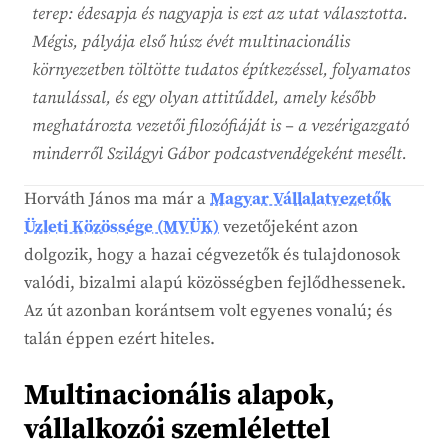
terep: édesapja és nagyapja is ezt az utat választotta.
Mégis, pályája első húsz évét multinacionális
környezetben töltötte tudatos építkezéssel, folyamatos
tanulással, és egy olyan attitűddel, amely később
meghatározta vezetői filozófiáját is – a vezérigazgató
minderről Szilágyi Gábor podcastvendégeként mesélt.
Horváth János ma már a
Magyar Vállalatvezetők
Üzleti Közössége (MVÜK)
vezetőjeként azon
dolgozik, hogy a hazai cégvezetők és tulajdonosok
valódi, bizalmi alapú közösségben fejlődhessenek.
Az út azonban korántsem volt egyenes vonalú; és
talán éppen ezért hiteles.
Multinacionális alapok,
vállalkozói szemlélettel