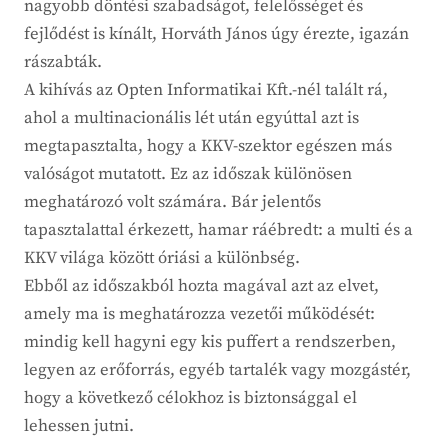
nagyobb döntési szabadságot, felelősséget és
fejlődést is kínált, Horváth János úgy érezte, igazán
rászabták.
A kihívás az Opten Informatikai Kft.-nél talált rá,
ahol a multinacionális lét után egyúttal azt is
megtapasztalta, hogy a KKV-szektor egészen más
valóságot mutatott. Ez az időszak különösen
meghatározó volt számára. Bár jelentős
tapasztalattal érkezett, hamar ráébredt: a multi és a
KKV világa között óriási a különbség.
Ebből az időszakból hozta magával azt az elvet,
amely ma is meghatározza vezetői működését:
mindig kell hagyni egy kis puffert a rendszerben,
legyen az erőforrás, egyéb tartalék vagy mozgástér,
hogy a következő célokhoz is biztonsággal el
lehessen jutni.