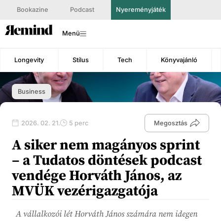
Bookazine
Podcast
Nyereményjáték
Menü
Longevity
Stílus
Tech
Könyvajánló
Business
2026. 02. 21.
5 perc
Megosztás
A siker nem magányos sprint
– a Tudatos döntések podcast
vendége Horváth János, az
MVÜK vezérigazgatója
A vállalkozói lét Horváth János számára nem idegen