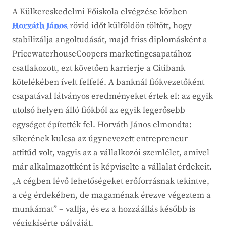
A Külkereskedelmi Főiskola elvégzése közben
Horváth János
rövid időt külföldön töltött, hogy
stabilizálja angoltudását, majd friss diplomásként a
PricewaterhouseCoopers marketingcsapatához
csatlakozott, ezt követően karrierje a Citibank
kötelékében ívelt felfelé. A banknál fiókvezetőként
csapatával látványos eredményeket értek el: az egyik
utolsó helyen álló fiókból az egyik legerősebb
egységet építették fel. Horváth János elmondta:
sikerének kulcsa az úgynevezett entrepreneur
attitűd volt, vagyis az a vállalkozói szemlélet, amivel
már alkalmazottként is képviselte a vállalat érdekeit.
„A cégben lévő lehetőségeket erőforrásnak tekintve,
a cég érdekében, de magaménak érezve végeztem a
munkámat” – vallja, és ez a hozzáállás később is
végigkísérte pályáját.