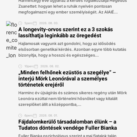
Harmincegy éve ugyanaz a kérdés foglalkoztatja Hegedűs
Zsanettet: hogyan lehet a ruhák nyelvén pontosan
megfogalmazni egy ember személyiségét. Az AIAIÉ...
5perc
2026. 08. 03.
A longevity-orvos szerint ez a 3 szokás
lassíthatja leginkább az öregedést
Hajlamosak vagyunk azt gondolni, hogy az idősödés
elsősorban genetikai kérdés. Azonban egyre több kutatás
bizonyítja, hogy a hosszú és egészséges...
10perc
2026. 08. 02.
„Minden felhőnek ezüstös a szegélye” –
interjú Mörk Leonórával a személyes
történetek erejéről
Harminc év újságírás és számos sikeres regény után Mörk
Leonóra ezúttal nem történelmi hősnőket vagy kitalált
szereplőket állít a középpontba,...
6perc
2026. 08. 01.
Fájdalomkerülő társadalomban élünk – a
Tudatos döntések vendége Fuller Bianka
Fuller Bianka pszichológus szerint a mai fiatalok talán