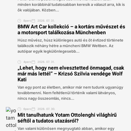
minden korábbinál tudatosabban keresik a választ arra, kik is
ők valójában. Közben...
8perc
2026. 07. 31.
BMW Art Car kollekció – a kortárs művészet és
a motorsport találkozása Münchenben
Húsz művész, húsz különleges autó és öt évtized története
találkozik néhány hétre a müncheni BMW Weltben. Az
autóipar egyik legkülönlegesebb...
4perc
2026. 07. 31.
„Lehet, hogy nem elvesztetted önmagad, csak
már más lettél” – Krizsó Szilvia vendége Wolf
Kati
Van egy pont az életben, amikor már nem tudunk ugyanúgy
továbbmenni. Nem feltétlenül történik valami látványos,
nincs nagy összeomlás, nincs...
6perc
2026. 07. 30.
Mit tanulhatunk Yotam Ottolenghi világhírű
séftől a tudatos utazásról?
Van valami különösen megnyugtató abban, amikor egy