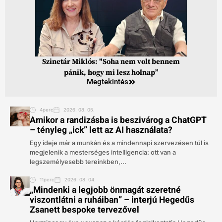
Szinetár Miklós: "Soha nem volt bennem
pánik, hogy mi lesz holnap”
Megtekintés
4perc
2026. 08. 05.
Amikor a randizásba is beszivárog a ChatGPT
– tényleg „ick” lett az AI használata?
Egy ideje már a munkán és a mindennapi szervezésen túl is
megjelenik a mesterséges intelligencia: ott van a
legszemélyesebb tereinkben,...
11perc
2026. 08. 04.
„Mindenki a legjobb önmagát szeretné
viszontlátni a ruháiban” – interjú Hegedűs
Zsanett bespoke tervezővel