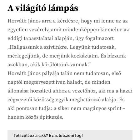
A világító lámpás
Horváth János arra a kérdésre, hogy mi lenne az az
egyetlen vezérelv, amit mindenképpen kiemelne az
eddigi tapasztalatai alapján, úgy fogalmazott:
„Hallgassunk a szívünkre. Legyünk tudatosak,
mérlegeljünk, de merjünk kockáztatni. És bízzunk
azokban, akik körülöttünk vannak.”
Horváth János pályája talán nem tudatosan, első
naptól megtervezett íven haladt, de minden
állomása hozzátett ahhoz a vezetőhöz, aki ma a hazai
cégvezetői közösség egyik meghatározó alakja. És
aki pontosan tudja: a siker nem magányos sprint –
hanem közös építkezés.
Tetszett ez a cikk? Ez is tetszeni fog!