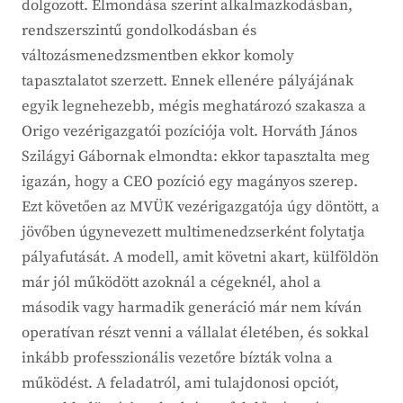
dolgozott. Elmondása szerint alkalmazkodásban,
rendszerszintű gondolkodásban és
változásmenedzsmentben ekkor komoly
tapasztalatot szerzett. Ennek ellenére pályájának
egyik legnehezebb, mégis meghatározó szakasza a
Origo vezérigazgatói pozíciója volt. Horváth János
Szilágyi Gábornak elmondta: ekkor tapasztalta meg
igazán, hogy a CEO pozíció egy magányos szerep.
Ezt követően az MVÜK vezérigazgatója úgy döntött, a
jövőben úgynevezett multimenedzserként folytatja
pályafutását. A modell, amit követni akart, külföldön
már jól működött azoknál a cégeknél, ahol a
második vagy harmadik generáció már nem kíván
operatívan részt venni a vállalat életében, és sokkal
inkább professzionális vezetőre bízták volna a
működést. A feladatról, ami tulajdonosi opciót,