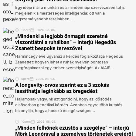
Egy ideje már a munkán és a mindennapi szervezésen túl is
megjelenik a mesterséges intelligencia: ott van a
legszemélyesebb tereinkben,...
11perc
2026. 08. 04.
„Mindenki a legjobb önmagát szeretné
viszontlátni a ruháiban” – interjú Hegedűs
Zsanett bespoke tervezővel
Harmincegy éve ugyanaz a kérdés foglalkoztatja Hegedűs
Zsanettet: hogyan lehet a ruhák nyelvén pontosan
megfogalmazni egy ember személyiségét. Az AIAIÉ...
5perc
2026. 08. 03.
A longevity-orvos szerint ez a 3 szokás
lassíthatja leginkább az öregedést
Hajlamosak vagyunk azt gondolni, hogy az idősödés
elsősorban genetikai kérdés. Azonban egyre több kutatás
bizonyítja, hogy a hosszú és egészséges...
10perc
2026. 08. 02.
„Minden felhőnek ezüstös a szegélye” – interjú
Mörk Leonórával a személyes történetek erejéről