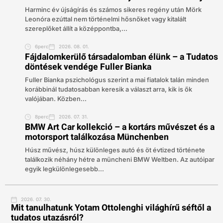
Harminc év újságírás és számos sikeres regény után Mörk
Leonóra ezúttal nem történelmi hősnőket vagy kitalált
szereplőket állít a középpontba,...
6perc
2026. 08. 01.
Fájdalomkerülő társadalomban élünk – a Tudatos
döntések vendége Fuller Bianka
Fuller Bianka pszichológus szerint a mai fiatalok talán minden
korábbinál tudatosabban keresik a választ arra, kik is ők
valójában. Közben...
8perc
2026. 07. 31.
BMW Art Car kollekció – a kortárs művészet és a
motorsport találkozása Münchenben
Húsz művész, húsz különleges autó és öt évtized története
találkozik néhány hétre a müncheni BMW Weltben. Az autóipar
egyik legkülönlegesebb...
2026. 07. 30.
Mit tanulhatunk Yotam Ottolenghi világhírű séftől a
tudatos utazásról?