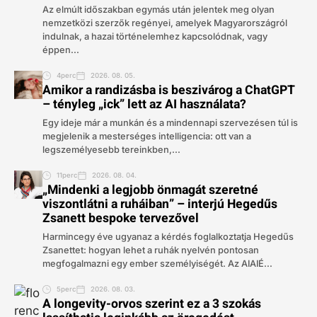
Az elmúlt időszakban egymás után jelentek meg olyan
nemzetközi szerzők regényei, amelyek Magyarországról
indulnak, a hazai történelemhez kapcsolódnak, vagy
éppen...
4perc
2026. 08. 05.
Amikor a randizásba is beszivárog a ChatGPT
– tényleg „ick” lett az AI használata?
Egy ideje már a munkán és a mindennapi szervezésen túl is
megjelenik a mesterséges intelligencia: ott van a
legszemélyesebb tereinkben,...
11perc
2026. 08. 04.
„Mindenki a legjobb önmagát szeretné
viszontlátni a ruháiban” – interjú Hegedűs
Zsanett bespoke tervezővel
Harmincegy éve ugyanaz a kérdés foglalkoztatja Hegedűs
Zsanettet: hogyan lehet a ruhák nyelvén pontosan
megfogalmazni egy ember személyiségét. Az AIAIÉ...
5perc
2026. 08. 03.
A longevity-orvos szerint ez a 3 szokás