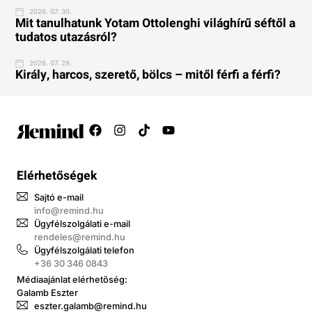
2026. 07. 30.
Mit tanulhatunk Yotam Ottolenghi világhírű séftől a
tudatos utazásról?
2026. 07. 29.
Király, harcos, szerető, bölcs – mitől férfi a férfi?
Elérhetőségek
Sajtó e-mail
info@remind.hu
Ügyfélszolgálati e-mail
rendeles@remind.hu
Ügyfélszolgálati telefon
+36 30 346 0843
Médiaajánlat elérhetőség:
Galamb Eszter
eszter.galamb@remind.hu