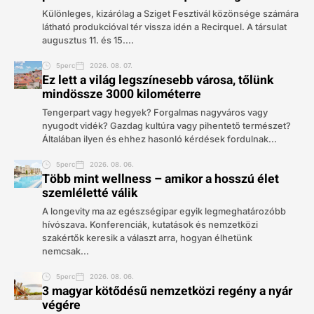
Különleges, kizárólag a Sziget Fesztivál közönsége számára
látható produkcióval tér vissza idén a Recirquel. A társulat
augusztus 11. és 15....
5perc
2026. 08. 07.
Ez lett a világ legszínesebb városa, tőlünk
mindössze 3000 kilométerre
Tengerpart vagy hegyek? Forgalmas nagyváros vagy
nyugodt vidék? Gazdag kultúra vagy pihentető természet?
Általában ilyen és ehhez hasonló kérdések fordulnak...
5perc
2026. 08. 06.
Több mint wellness – amikor a hosszú élet
szemléletté válik
A longevity ma az egészségipar egyik legmeghatározóbb
hívószava. Konferenciák, kutatások és nemzetközi
szakértők keresik a választ arra, hogyan élhetünk
nemcsak...
5perc
2026. 08. 06.
3 magyar kötődésű nemzetközi regény a nyár
végére