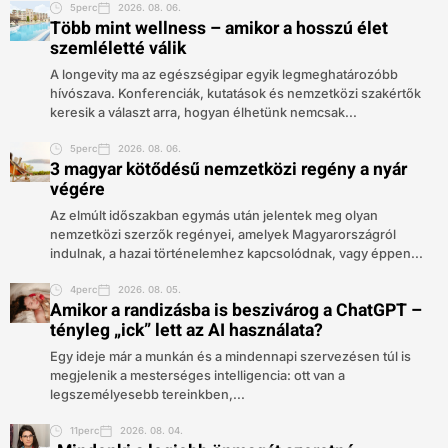
5perc
2026. 08. 06.
Több mint wellness – amikor a hosszú élet
szemléletté válik
A longevity ma az egészségipar egyik legmeghatározóbb
hívószava. Konferenciák, kutatások és nemzetközi szakértők
keresik a választ arra, hogyan élhetünk nemcsak...
5perc
2026. 08. 06.
3 magyar kötődésű nemzetközi regény a nyár
végére
Az elmúlt időszakban egymás után jelentek meg olyan
nemzetközi szerzők regényei, amelyek Magyarországról
indulnak, a hazai történelemhez kapcsolódnak, vagy éppen...
4perc
2026. 08. 05.
Amikor a randizásba is beszivárog a ChatGPT –
tényleg „ick” lett az AI használata?
Egy ideje már a munkán és a mindennapi szervezésen túl is
megjelenik a mesterséges intelligencia: ott van a
legszemélyesebb tereinkben,...
11perc
2026. 08. 04.