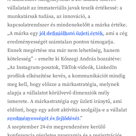
vállalatait az immateriális javak teszik értékessé: a
munkatársak tudása, az innováció, a
kapcsolatrendszer és mindenekelőtt a márka értéke.
„A márka egy
jól definiálható üzleti érték
, ami a cég
eredményességét számtalan ponton támogatja.
Ennek megértése ma már nem lehetőség, hanem
kötelesség” – emelte ki Kőszegi András hozzátéve:
„Az Instagram-posztok, TikTok-videók, LinkedIn
profilok elkészítése kevés, a kommunikációt mindig
meg kell, hogy előzze a márkastratégia, melynek
alapja a vállalatot körülvevő dimenziók mély
ismerete. A márkastratégia egy üzleti iránytű, ami
eldönti, hogy egy adott aktivitás szolgálja-e a vállalat
eredményességét és fejlődését
.”
A szeptember 24-én megrendezésre kerülő
konferencia részletes programja és a regisztrációs