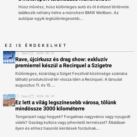
Húsz művész, húsz különleges autó és öt évtized története
találkozik néhány hétre a müncheni BMW Weltben. Az
autóipar egyik legkülönlegesebb...
EZ IS ÉRDEKELHET
3perc
2026. 08. 07.
Rave, újcirkusz és drag show: exkluzív
premierrel készül a Recirquel a Szigetre
Különleges, kizárólag a Sziget Fesztivál közönsége számára
látható produkcióval tér vissza idén a Recirquel. A társulat
augusztus 11. és 15....
5perc
2026. 08. 07.
Ez lett a világ legszínesebb városa, tőlünk
mindössze 3000 kilométerre
Tengerpart vagy hegyek? Forgalmas nagyváros vagy nyugodt
vidék? Gazdag kultúra vagy pihentető természet? Általában
ilyen és ehhez hasonló kérdések fordulnak...