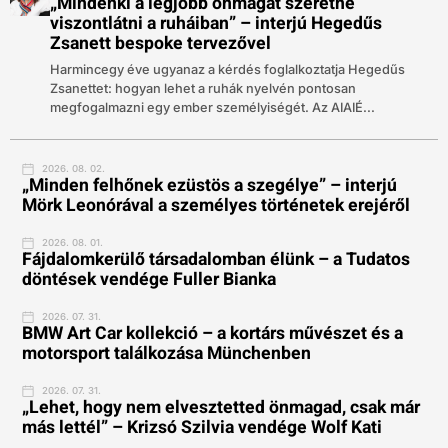
„Mindenki a legjobb önmagát szeretné
viszontlátni a ruháiban” – interjú Hegedűs
Zsanett bespoke tervezővel
Harmincegy éve ugyanaz a kérdés foglalkoztatja Hegedűs
Zsanettet: hogyan lehet a ruhák nyelvén pontosan
megfogalmazni egy ember személyiségét. Az AIAIÉ...
2026. 08. 02.
„Minden felhőnek ezüstös a szegélye” – interjú
Mörk Leonórával a személyes történetek erejéről
2026. 08. 01.
Fájdalomkerülő társadalomban élünk – a Tudatos
döntések vendége Fuller Bianka
2026. 07. 31.
BMW Art Car kollekció – a kortárs művészet és a
motorsport találkozása Münchenben
2026. 07. 31.
„Lehet, hogy nem elvesztetted önmagad, csak már
más lettél” – Krizsó Szilvia vendége Wolf Kati