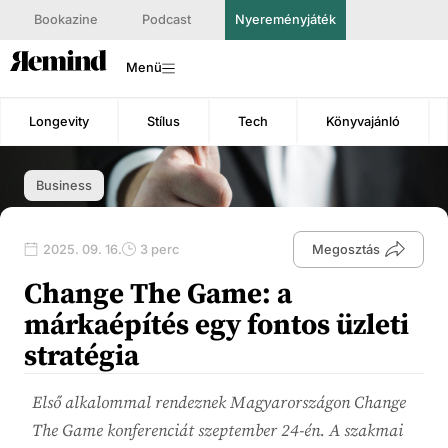
Bookazine
Podcast
Nyereményjáték
Menü
Longevity
Stílus
Tech
Könyvajánló
Business
2025. 09. 16.
3 perc
Megosztás
Change The Game: a
márkaépítés egy fontos üzleti
stratégia
Első alkalommal rendeznek Magyarországon Change
The Game konferenciát szeptember 24-én. A szakmai