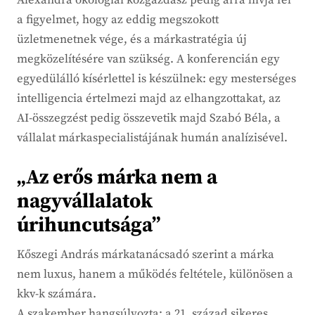
Alexandra ökológiai közgazdász pedig arra hívja fel
a figyelmet, hogy az eddig megszokott
üzletmenetnek vége, és a márkastratégia új
megközelítésére van szükség. A konferencián egy
egyedülálló kísérlettel is készülnek: egy mesterséges
intelligencia értelmezi majd az elhangzottakat, az
AI-összegzést pedig összevetik majd Szabó Béla, a
vállalat márkaspecialistájának humán analízisével.
„Az erős márka nem a
nagyvállalatok
úrihuncutsága”
Kőszegi András márkatanácsadó szerint a márka
nem luxus, hanem a működés feltétele, különösen a
kkv-k számára.
A szakember hangsúlyozta: a 21. század sikeres