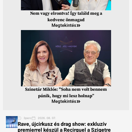
Nem vagy elrontva! Így találd meg a
kedvenc önmagad
Megtekintés
Szinetár Miklós: "Soha nem volt bennem
pánik, hogy mi lesz holnap”
Megtekintés
3perc
2026. 08. 07.
Rave, újcirkusz és drag show: exkluzív
premierrel készül a Recirquel a Szigetre