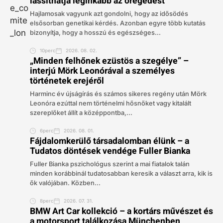
lassíthatja leginkább az öregedést
Hajlamosak vagyunk azt gondolni, hogy az idősödés
elsősorban genetikai kérdés. Azonban egyre több kutatás
bizonyítja, hogy a hosszú és egészséges...
10perc
2026. 08. 02.
„Minden felhőnek ezüstös a szegélye” –
interjú Mörk Leonórával a személyes
történetek erejéről
Harminc év újságírás és számos sikeres regény után Mörk
Leonóra ezúttal nem történelmi hősnőket vagy kitalált
szereplőket állít a középpontba,...
6perc
2026. 08. 01.
Fájdalomkerülő társadalomban élünk – a
Tudatos döntések vendége Fuller Bianka
Fuller Bianka pszichológus szerint a mai fiatalok talán
minden korábbinál tudatosabban keresik a választ arra, kik is
ők valójában. Közben...
8perc
2026. 07. 31.
BMW Art Car kollekció – a kortárs művészet és
a motorsport találkozása Münchenben