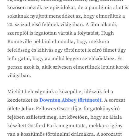
közösen nézték az epizódokat, de a pandémia alatt is
sokaknak nyújtott menedéket az, hogy elmerültek a
20. század első felének világában. A film alkotói,
szereplői is izgatottan várták a folytatást, Hugh
Bonneville például elmondta, hogy mekkora
felelősség és kihívás egy történetet lezáró filmet úgy
leforgatni, hogy az méltó legyen az előzőekhez. És
persze azok is, akik szívesen elmerülnek letűnt korok
világában.
Mielőtt belevágnánk a közepébe, idézzük fel a
kezdeteket és
Downton Abbey történetét
. A sorozat
ötlete Julian Fellowes Oscar-díjas forgatókönyvíró
fejében született meg, azt követően, hogy az általa
készített Gosford Park megmutatta, mekkora igény
van a kosztümös történelmi drámákra. A sorozatot