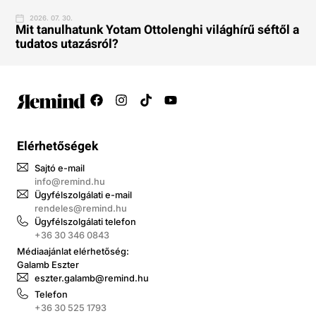
2026. 07. 30.
Mit tanulhatunk Yotam Ottolenghi világhírű séftől a
tudatos utazásról?
Elérhetőségek
Sajtó e-mail
info@remind.hu
Ügyfélszolgálati e-mail
rendeles@remind.hu
Ügyfélszolgálati telefon
+36 30 346 0843
Médiaajánlat elérhetőség:
Galamb Eszter
eszter.galamb@remind.hu
Telefon
+36 30 525 1793