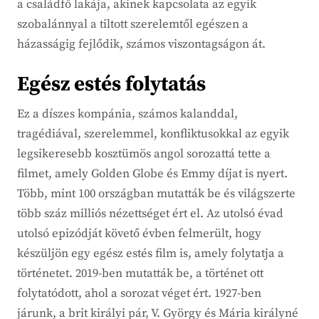
a családfő lakája, akinek kapcsolata az egyik
szobalánnyal a tiltott szerelemtől egészen a
házasságig fejlődik, számos viszontagságon át.
Egész estés folytatás
Ez a díszes kompánia, számos kalanddal,
tragédiával, szerelemmel, konfliktusokkal az egyik
legsikeresebb kosztümös angol sorozattá tette a
filmet, amely Golden Globe és Emmy díjat is nyert.
Több, mint 100 országban mutatták be és világszerte
több száz milliós nézettséget ért el. Az utolsó évad
utolsó epizódját követő évben felmerült, hogy
készüljön egy egész estés film is, amely folytatja a
történetet. 2019-ben mutatták be, a történet ott
folytatódott, ahol a sorozat véget ért. 1927-ben
járunk, a brit királyi pár, V. György és Mária királyné