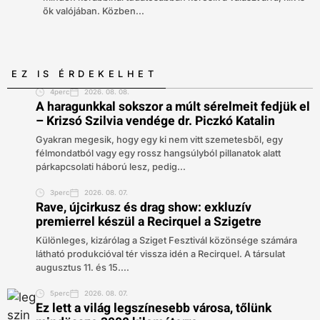
ők valójában. Közben...
EZ IS ÉRDEKELHET
4perc
2026. 08. 08.
A haragunkkal sokszor a múlt sérelmeit fedjük el
– Krizsó Szilvia vendége dr. Piczkó Katalin
Gyakran megesik, hogy egy ki nem vitt szemetesből, egy
félmondatból vagy egy rossz hangsúlyból pillanatok alatt
párkapcsolati háború lesz, pedig...
3perc
2026. 08. 07.
Rave, újcirkusz és drag show: exkluzív
premierrel készül a Recirquel a Szigetre
Különleges, kizárólag a Sziget Fesztivál közönsége számára
látható produkcióval tér vissza idén a Recirquel. A társulat
augusztus 11. és 15....
5perc
2026. 08. 07.
Ez lett a világ legszínesebb városa, tőlünk