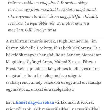
kedvenc családom világába. A Downton Abbey
története egy filmsorozattal kezdődött, majd annak
sikere nyomán további három nagyjátékfilm készült,
ezek közül a legutóbbit, sőt, az utolsót nézem a
moziban. Gáll Orsolya írása
A stáblistán ismerős nevek, Hugh Bonneville, Jim
Carter, Michelle Dockery, Elizabeth McGovern. És a
békeidők magyar hangjai: Rosta Sándor, Menszátor
Magdolna, Györgyi Anna, Málnai Zsuzsa, Pásztor
Erzsi. Belesüppedek a kényelmes fotelba, és máris
magával sodor a brit elegancia, a szigorú
szabályrend, amely összeköti és egyúttal elválasztja
egymástól az urakat és a szolgálókat.
Ezt a
filmet nagyon sokan
várták már. A sorozat
rajongói azok, akik még szüleikkel, nagyszüleikkel