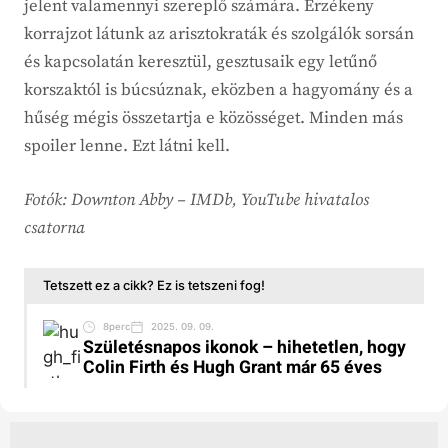
jelent valamennyi szereplő számára. Érzékeny
korrajzot látunk az arisztokraták és szolgálók sorsán
és kapcsolatán keresztül, gesztusaik egy letűnő
korszaktól is búcsúznak, eközben a hagyomány és a
hűség mégis összetartja e közösséget. Minden más
spoiler lenne. Ezt látni kell.
Fotók: Downton Abby – IMDb, YouTube hivatalos
csatorna
Tetszett ez a cikk? Ez is tetszeni fog!
8perc
2025. 09. 09.
Születésnapos ikonok – hihetetlen, hogy
Colin Firth és Hugh Grant már 65 éves