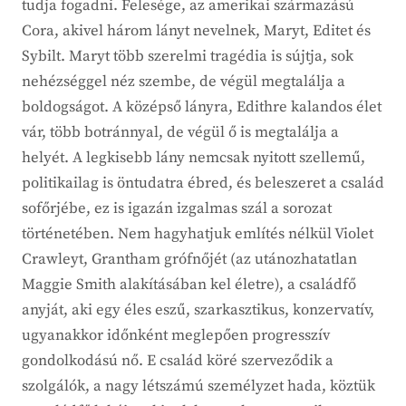
tudja fogadni. Felesége, az amerikai származású
Cora, akivel három lányt nevelnek, Maryt, Editet és
Sybilt. Maryt több szerelmi tragédia is sújtja, sok
nehézséggel néz szembe, de végül megtalálja a
boldogságot. A középső lányra, Edithre kalandos élet
vár, több botránnyal, de végül ő is megtalálja a
helyét. A legkisebb lány nemcsak nyitott szellemű,
politikailag is öntudatra ébred, és beleszeret a család
sofőrjébe, ez is igazán izgalmas szál a sorozat
történetében. Nem hagyhatjuk említés nélkül Violet
Crawleyt, Grantham grófnőjét (az utánozhatatlan
Maggie Smith alakításában kel életre), a családfő
anyját, aki egy éles eszű, szarkasztikus, konzervatív,
ugyanakkor időnként meglepően progresszív
gondolkodású nő. E család köré szerveződik a
szolgálók, a nagy létszámú személyzet hada, köztük