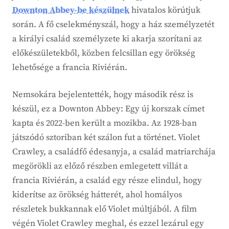
Downton Abbey-be készülnek
hivatalos körútjuk
során. A fő cselekményszál, hogy a ház személyzetét
a királyi család személyzete ki akarja szorítani az
előkészületekből, közben felcsillan egy örökség
lehetősége a francia Riviérán.
Nemsokára bejelentették, hogy második rész is
készül, ez a Downton Abbey: Egy új korszak címet
kapta és 2022-ben került a mozikba. Az 1928-ban
játszódó sztoriban két szálon fut a történet. Violet
Crawley, a családfő édesanyja, a család matriarchája
megörökli az előző részben emlegetett villát a
francia Riviérán, a család egy része elindul, hogy
kiderítse az örökség hátterét, ahol homályos
részletek bukkannak elő Violet múltjából. A film
végén Violet Crawley meghal, és ezzel lezárul egy