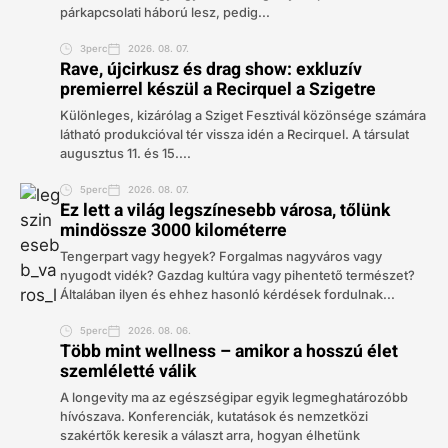
párkapcsolati háború lesz, pedig...
3perc
2026. 08. 07.
Rave, újcirkusz és drag show: exkluzív
premierrel készül a Recirquel a Szigetre
Különleges, kizárólag a Sziget Fesztivál közönsége számára
látható produkcióval tér vissza idén a Recirquel. A társulat
augusztus 11. és 15....
5perc
2026. 08. 07.
Ez lett a világ legszínesebb városa, tőlünk
mindössze 3000 kilométerre
Tengerpart vagy hegyek? Forgalmas nagyváros vagy
nyugodt vidék? Gazdag kultúra vagy pihentető természet?
Általában ilyen és ehhez hasonló kérdések fordulnak...
5perc
2026. 08. 06.
Több mint wellness – amikor a hosszú élet
szemléletté válik
A longevity ma az egészségipar egyik legmeghatározóbb
hívószava. Konferenciák, kutatások és nemzetközi
szakértők keresik a választ arra, hogyan élhetünk