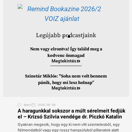
Legújabb podcastjaink
Nem vagy elrontva! Így találd meg a
kedvenc önmagad
Megtekintés
Szinetár Miklós: "Soha nem volt bennem
pánik, hogy mi lesz holnap”
Megtekintés
4perc
2026. 08. 08.
A haragunkkal sokszor a múlt sérelmeit fedjük
el – Krizsó Szilvia vendége dr. Piczkó Katalin
Gyakran megesik, hogy egy ki nem vitt szemetesből, egy
félmondatból vagy egy rossz hangsúlyból pillanatok alatt