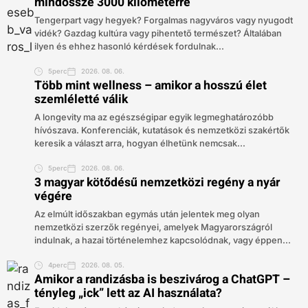
mindössze 3000 kilométerre
Tengerpart vagy hegyek? Forgalmas nagyváros vagy nyugodt
vidék? Gazdag kultúra vagy pihentető természet? Általában
ilyen és ehhez hasonló kérdések fordulnak...
5perc
2026. 08. 06.
Több mint wellness – amikor a hosszú élet
szemléletté válik
A longevity ma az egészségipar egyik legmeghatározóbb
hívószava. Konferenciák, kutatások és nemzetközi szakértők
keresik a választ arra, hogyan élhetünk nemcsak...
5perc
2026. 08. 06.
3 magyar kötődésű nemzetközi regény a nyár
végére
Az elmúlt időszakban egymás után jelentek meg olyan
nemzetközi szerzők regényei, amelyek Magyarországról
indulnak, a hazai történelemhez kapcsolódnak, vagy éppen...
4perc
2026. 08. 05.
Amikor a randizásba is beszivárog a ChatGPT –
tényleg „ick” lett az AI használata?