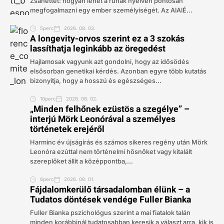
Zsanettet: hogyan lehet a ruhák nyelvén pontosan
megfogalmazni egy ember személyiségét. Az AIAIÉ...
5perc
2026. 08. 03.
A longevity-orvos szerint ez a 3 szokás
lassíthatja leginkább az öregedést
Hajlamosak vagyunk azt gondolni, hogy az idősödés
elsősorban genetikai kérdés. Azonban egyre több kutatás
bizonyítja, hogy a hosszú és egészséges...
10perc
2026. 08. 02.
„Minden felhőnek ezüstös a szegélye” –
interjú Mörk Leonórával a személyes
történetek erejéről
Harminc év újságírás és számos sikeres regény után Mörk
Leonóra ezúttal nem történelmi hősnőket vagy kitalált
szereplőket állít a középpontba,...
6perc
2026. 08. 01.
Fájdalomkerülő társadalomban élünk – a
Tudatos döntések vendége Fuller Bianka
Fuller Bianka pszichológus szerint a mai fiatalok talán
minden korábbinál tudatosabban keresik a választ arra, kik is