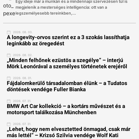
Egy ideje már a munkán és a mindennapi szervezésen túl is
megjelenik a mesterséges intelligencia: ott van a
legszemélyesebb tereinkben,...
2026. 08. 03.
A longevity-orvos szerint ez a 3 szokás lassíthatja
leginkább az öregedést
2026. 08. 02.
„Minden felhőnek ezüstös a szegélye” – interjú
Mörk Leonórával a személyes történetek erejéről
2026. 08. 01.
Fájdalomkerülő társadalomban élünk – a Tudatos
döntések vendége Fuller Bianka
2026. 07. 31.
BMW Art Car kollekció – a kortárs művészet és a
motorsport találkozása Münchenben
2026. 07. 31.
„Lehet, hogy nem elvesztetted önmagad, csak már
más lettél” – Krizsó Szilvia vendége Wolf Kati