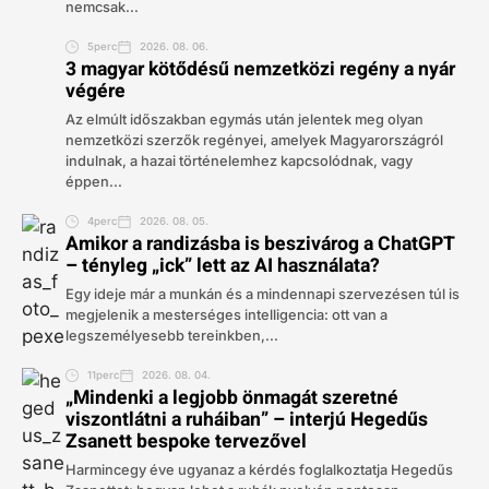
nemcsak...
5perc
2026. 08. 06.
3 magyar kötődésű nemzetközi regény a nyár
végére
Az elmúlt időszakban egymás után jelentek meg olyan
nemzetközi szerzők regényei, amelyek Magyarországról
indulnak, a hazai történelemhez kapcsolódnak, vagy
éppen...
4perc
2026. 08. 05.
Amikor a randizásba is beszivárog a ChatGPT
– tényleg „ick” lett az AI használata?
Egy ideje már a munkán és a mindennapi szervezésen túl is
megjelenik a mesterséges intelligencia: ott van a
legszemélyesebb tereinkben,...
11perc
2026. 08. 04.
„Mindenki a legjobb önmagát szeretné
viszontlátni a ruháiban” – interjú Hegedűs
Zsanett bespoke tervezővel
Harmincegy éve ugyanaz a kérdés foglalkoztatja Hegedűs