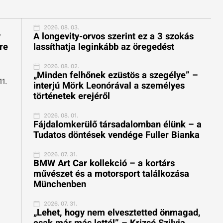
2026. 08. 03.
v
A longevity-orvos szerint ez a 3 szokás
re
lassíthatja leginkább az öregedést
2026. 08. 02.
„Minden felhőnek ezüstös a szegélye” –
11.
interjú Mörk Leonórával a személyes
történetek erejéről
2026. 08. 01.
Fájdalomkerülő társadalomban élünk – a
ú
Tudatos döntések vendége Fuller Bianka
2026. 07. 31.
BMW Art Car kollekció – a kortárs
művészet és a motorsport találkozása
Münchenben
2026. 07. 31.
„Lehet, hogy nem elvesztetted önmagad,