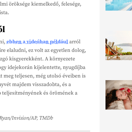
elmi öröksége kiemelkedő, felesége,
sta.
ól
ni,
ebben a videóban például
arról
e elaludni, ez volt az egyetlen dolog,
zgó kisgyerekként. A környezete
gy idejekorán kijelentette, nyugdíjba
zt meg teljesen, még utolsó éveiben is
nyvét majdem visszadobta, és a
bb teljesítményének és örömének a
el Ryan/Invision/AP, TMDb