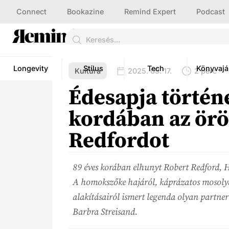
Connect
Bookazine
Remind Expert
Podcast
Longevity
Stílus
Tech
Könyvajá
Kultúra
2025. 09. 17.
2 perc
Édesapja történe
kordában az ör
Redfordot
89 éves korában elhunyt Robert Redford, H
A homokszőke hajáról, káprázatos mosolyár
alakításairól ismert legenda olyan partner
Barbra Streisand.