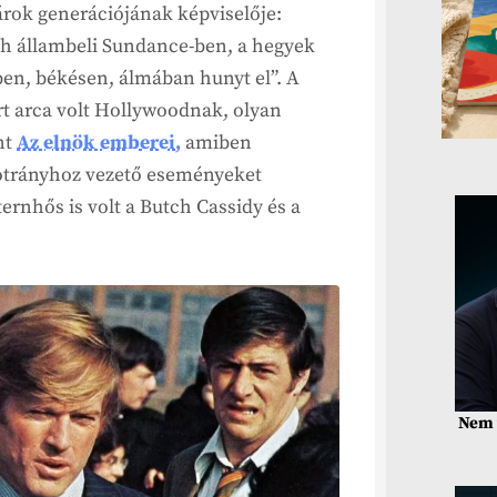
árok generációjának képviselője:
tah állambeli Sundance-ben, a hegyek
ében, békésen, álmában hunyt el”. A
rt arca volt Hollywoodnak, olyan
nt
Az elnök emberei,
amiben
otrányhoz vezető eseményeket
ernhős is volt a Butch Cassidy és a
Nem 