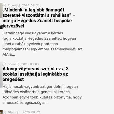
11perc
2026. 08. 04.
„Mindenki a legjobb önmagát
szeretné viszontlátni a ruháiban” –
interjú Hegedűs Zsanett bespoke
tervezővel
Harmincegy éve ugyanaz a kérdés
foglalkoztatja Hegedűs Zsanettet: hogyan
lehet a ruhák nyelvén pontosan
megfogalmazni egy ember személyiségét. Az
AIAIÉ...
5perc
2026. 08. 03.
A longevity-orvos szerint ez a 3
szokás lassíthatja leginkább az
öregedést
Hajlamosak vagyunk azt gondolni, hogy az
idősödés elsősorban genetikai kérdés.
Azonban egyre több kutatás bizonyítja, hogy
a hosszú és egészséges...
10perc
2026. 08. 02.