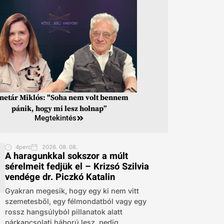
inetár Miklós: "Soha nem volt bennem
pánik, hogy mi lesz holnap”
Megtekintés
4perc
2026. 08. 08.
A haragunkkal sokszor a múlt
sérelmeit fedjük el – Krizsó Szilvia
vendége dr. Piczkó Katalin
Gyakran megesik, hogy egy ki nem vitt
szemetesből, egy félmondatból vagy egy
rossz hangsúlyból pillanatok alatt
párkapcsolati háború lesz, pedig...