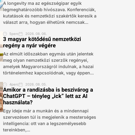
A longevity ma az egészségipar egyik
legmeghatározóbb hívószava. Konferenciák,
kutatások és nemzetközi szakértők keresik a
választ arra, hogyan élhetünk nemcsak...
5perc
2026. 08. 06.
3 magyar kötődésű nemzetközi
regény a nyár végére
Az elmúlt időszakban egymás után jelentek
meg olyan nemzetközi szerzők regényei,
amelyek Magyarországról indulnak, a hazai
történelemhez kapcsolódnak, vagy éppen...
4perc
2026. 08. 05.
Amikor a randizásba is beszivárog a
ChatGPT – tényleg „ick” lett az AI
használata?
Egy ideje már a munkán és a mindennapi
szervezésen túl is megjelenik a mesterséges
intelligencia: ott van a legszemélyesebb
tereinkben,...