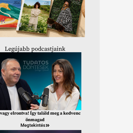
Legújabb podcastjaink
vagy elrontva! Így találd meg a kedvenc
önmagad
Megtekintés