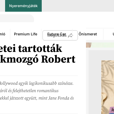
Nyereményjáték
nló
Premium Life
Future Car
Önismeret
Megosztás
tei tartották
ökmozgó Robert
ollywood egyik legikonikusabb színésze.
ól és felejthetetlen romantikus
ekkel játszott együtt, mint Jane Fonda és