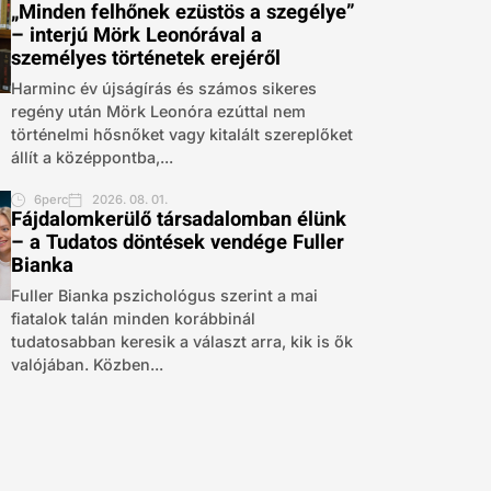
„Minden felhőnek ezüstös a szegélye”
– interjú Mörk Leonórával a
személyes történetek erejéről
Harminc év újságírás és számos sikeres
regény után Mörk Leonóra ezúttal nem
történelmi hősnőket vagy kitalált szereplőket
állít a középpontba,...
6perc
2026. 08. 01.
Fájdalomkerülő társadalomban élünk
– a Tudatos döntések vendége Fuller
Bianka
Fuller Bianka pszichológus szerint a mai
fiatalok talán minden korábbinál
tudatosabban keresik a választ arra, kik is ők
valójában. Közben...