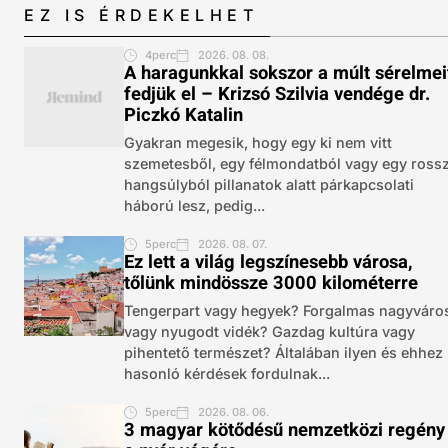
EZ IS ÉRDEKELHET
4perc
2026. 08. 08.
A haragunkkal sokszor a múlt sérelmei
fedjük el – Krizsó Szilvia vendége dr.
Piczkó Katalin
Gyakran megesik, hogy egy ki nem vitt
szemetesből, egy félmondatból vagy egy ross
hangsúlyból pillanatok alatt párkapcsolati
háború lesz, pedig...
5perc
2026. 08. 07.
Ez lett a világ legszínesebb városa,
tőlünk mindössze 3000 kilométerre
Tengerpart vagy hegyek? Forgalmas nagyváro
vagy nyugodt vidék? Gazdag kultúra vagy
pihentető természet? Általában ilyen és ehhez
hasonló kérdések fordulnak...
5perc
2026. 08. 06.
3 magyar kötődésű nemzetközi regény