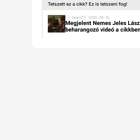
Tetszett ez a cikk? Ez is tetszeni fog!
3perc
2025. 09. 10.
Megjelent Nemes Jeles Lászl
beharangozó videó a cikkbe