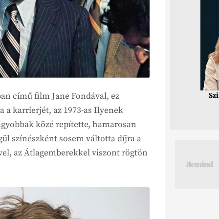
kban című film Jane Fondával, ez
Sz
a a karrierjét, az 1973-as Ilyenek
agyobbak közé repítette, hamarosan
gül színészként sosem váltotta díjra a
ével, az Átlagemberekkel viszont rögtön