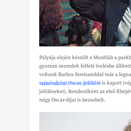
Pályája elején készült a Mezítláb a par
gyorsan meredek felfelé ívelésbe állított
voltunk Barbra Streisanddal már a legn
színészként Oscar-jelölést
is kapott (vé
jelöléseket). Rendezőként az első filmj
négy Oscar-díjat is bezsebelt.