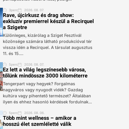
3perc
2026. 08. 07.
Rave, újcirkusz és drag show:
exkluzív premierrel készül a Recirquel
a Szigetre
Különleges, kizárólag a Sziget Fesztivál
közönsége számára látható produkcióval tér
vissza idén a Recirquel. A társulat augusztus
11. és 15....
5perc
2026. 08. 07.
Ez lett a világ legszínesebb városa,
tőlünk mindössze 3000 kilométerre
Tengerpart vagy hegyek? Forgalmas
nagyváros vagy nyugodt vidék? Gazdag
kultúra vagy pihentető természet? Általában
ilyen és ehhez hasonló kérdések fordulnak...
5perc
2026. 08. 06.
Több mint wellness – amikor a
hosszú élet szemléletté válik