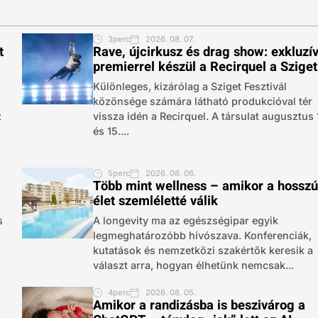
3perc
2026. 08. 07.
t
Rave, újcirkusz és drag show: exkluzí
premierrel készül a Recirquel a Sziget
Különleges, kizárólag a Sziget Fesztivál
közönsége számára látható produkcióval tér
z
vissza idén a Recirquel. A társulat augusztus 
és 15....
5perc
2026. 08. 06.
Több mint wellness – amikor a hossz
élet szemléletté válik
s
A longevity ma az egészségipar egyik
legmeghatározóbb hívószava. Konferenciák,
kutatások és nemzetközi szakértők keresik a
választ arra, hogyan élhetünk nemcsak...
4perc
2026. 08. 05.
Amikor a randizásba is beszivárog a