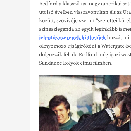
Redford a klasszikus, nagy amerikai szt
utolsó éveiben visszavonultan élt az U
között, szóvivője szerint “szerettei kör
színészlegenda az egyik leginkább isme
jelentős szerepek köthetőek
hozzá, mi
oknyomozó újságíróként a Watergate-b
dolgozzák fel, de Redford még igazi west
Sundance kölyök című filmben.