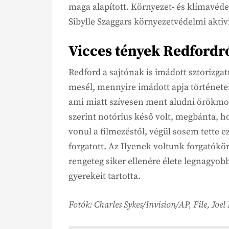
maga alapított. Környezet- és klímavéd
Sibylle Szaggars környezetvédelmi aktivi
Vicces tények Redfordr
Redford a sajtónak is imádott sztorizgat
mesél, mennyire imádott apja történeteir
ami miatt szívesen ment aludni örökmo
szerint notórius késő volt, megbánta, ho
vonul a filmezéstől, végül sosem tette e
forgatott. Az Ilyenek voltunk forgatókö
rengeteg siker ellenére élete legnagyo
gyerekeit tartotta.
Fotók: Charles Sykes/Invision/AP, File, Jo