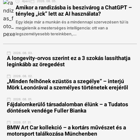
4perc
2026. 08. 05.
Amikor a randizásba is beszivárog a ChatGPT –
tényleg „ick” lett az AI használata?
Egy ideje már a munkán és a mindennapi szervezésen túl is
megjelenik a mesterséges intelligencia: ott van a
legszemélyesebb tereinkben,...
2026. 08. 03.
A longevity-orvos szerint ez a 3 szokás lassíthatja
leginkább az öregedést
2026. 08. 02.
„Minden felhőnek ezüstös a szegélye” – interjú
Mörk Leonórával a személyes történetek erejéről
2026. 08. 01.
Fájdalomkerülő társadalomban élünk – a Tudatos
döntések vendége Fuller Bianka
2026. 07. 31.
BMW Art Car kollekció – a kortárs művészet és a
motorsport találkozása Münchenben