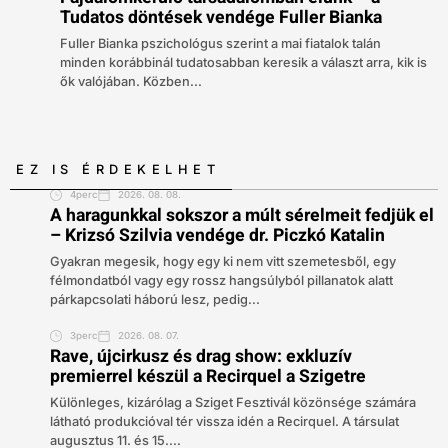
Tudatos döntések vendége Fuller Bianka
Fuller Bianka pszichológus szerint a mai fiatalok talán
minden korábbinál tudatosabban keresik a választ arra, kik is
ők valójában. Közben...
EZ IS ÉRDEKELHET
4perc
2026. 08. 08.
A haragunkkal sokszor a múlt sérelmeit fedjük el
– Krizsó Szilvia vendége dr. Piczkó Katalin
Gyakran megesik, hogy egy ki nem vitt szemetesből, egy
félmondatból vagy egy rossz hangsúlyból pillanatok alatt
párkapcsolati háború lesz, pedig...
3perc
2026. 08. 07.
Rave, újcirkusz és drag show: exkluzív
premierrel készül a Recirquel a Szigetre
Különleges, kizárólag a Sziget Fesztivál közönsége számára
látható produkcióval tér vissza idén a Recirquel. A társulat
augusztus 11. és 15....