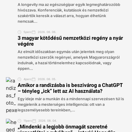
A longevity ma az egészségipar egyik legmeghatározóbb
hívószava. Konferenciák, kutatások és nemzetközi
szakértők keresik a választ arra, hogyan élhetünk
nemcsak...
5perc
2026. 08. 06.
3 magyar kötődésű nemzetközi regény a nyár
végére
Az elmúlt időszakban egymás után jelentek meg olyan
nemzetközi szerzők regényei, amelyek Magyarországról
indulnak, a hazai történelemhez kapcsolódnak, vagy
éppen...
4perc
2026. 08. 05.
Amikor a randizásba is beszivárog a ChatGPT
– tényleg „ick” lett az AI használata?
Egy ideje már a munkán és a mindennapi szervezésen túl is
megjelenik a mesterséges intelligencia: ott van a
legszemélyesebb tereinkben,...
11perc
2026. 08. 04.
„Mindenki a legjobb önmagát szeretné