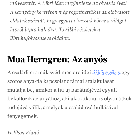
művészetét. A Libri idén meghirdette az olvasás évét!
A kampány keretében még rögzíthetjük is az elolvasott
oldalak számát, hogy együtt olvassuk körbe a világot
lapról lapra haladva. További részletek a
libri.hu/olvasaseve oldalon.
Moa Herngren: Az anyós
A családi drámák svéd mestere idei
új könyvében
egy
szoros anya-fia kapcsolat drámai átalakulását
mutatja be, amikor a fiú új barátnőjével együtt
beköltözik az anyához, aki akaratlanul is olyan titkok
tudójává válik, amelyek a család széthullásával
fenyegetnek.
Helikon Kiadó