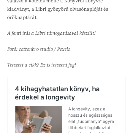
válaszd a kötetek mellé a Könyvről könyvre
kiadványt, a Libri gyönyörű olvasónaplóját és
öröknaptárát.
A fenti írás a Libri támogatásával készült!
Fotó: cottonbro studio / Pexels
Tetszett a cikk? Ez is tetszeni fog!