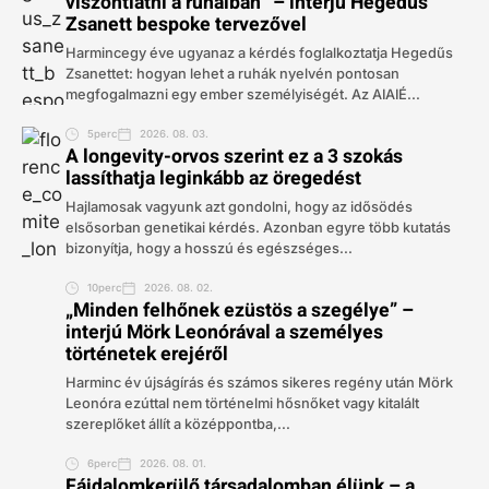
viszontlátni a ruháiban” – interjú Hegedűs
Zsanett bespoke tervezővel
Harmincegy éve ugyanaz a kérdés foglalkoztatja Hegedűs
Zsanettet: hogyan lehet a ruhák nyelvén pontosan
megfogalmazni egy ember személyiségét. Az AIAIÉ...
5perc
2026. 08. 03.
A longevity-orvos szerint ez a 3 szokás
lassíthatja leginkább az öregedést
Hajlamosak vagyunk azt gondolni, hogy az idősödés
elsősorban genetikai kérdés. Azonban egyre több kutatás
bizonyítja, hogy a hosszú és egészséges...
10perc
2026. 08. 02.
„Minden felhőnek ezüstös a szegélye” –
interjú Mörk Leonórával a személyes
történetek erejéről
Harminc év újságírás és számos sikeres regény után Mörk
Leonóra ezúttal nem történelmi hősnőket vagy kitalált
szereplőket állít a középpontba,...
6perc
2026. 08. 01.
Fájdalomkerülő társadalomban élünk – a