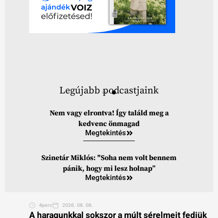
Legújabb podcastjaink
Nem vagy elrontva! Így találd meg a
kedvenc önmagad
Megtekintés
Szinetár Miklós: "Soha nem volt bennem
pánik, hogy mi lesz holnap”
Megtekintés
4perc
2026. 08. 08.
A haragunkkal sokszor a múlt sérelmeit fedjük