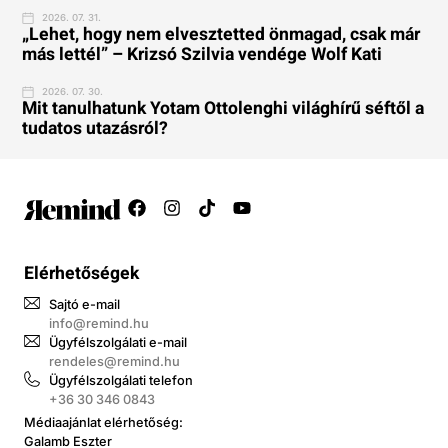
2026. 07. 31.
„Lehet, hogy nem elvesztetted önmagad, csak már
más lettél” – Krizsó Szilvia vendége Wolf Kati
2026. 07. 30.
Mit tanulhatunk Yotam Ottolenghi világhírű séftől a
tudatos utazásról?
Elérhetőségek
Sajtó e-mail
info@remind.hu
Ügyfélszolgálati e-mail
rendeles@remind.hu
Ügyfélszolgálati telefon
+36 30 346 0843
Médiaajánlat elérhetőség:
Galamb Eszter