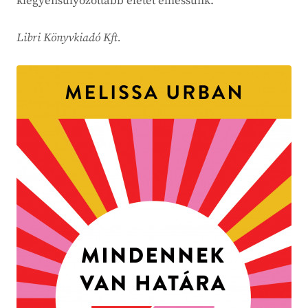
kiegyensúlyozottabb életet élhessünk.
Libri Könyvkiadó Kft.