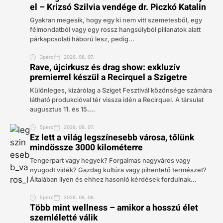
el – Krizsó Szilvia vendége dr. Piczkó Katalin
Gyakran megesik, hogy egy ki nem vitt szemetesből, egy
félmondatból vagy egy rossz hangsúlyból pillanatok alatt
párkapcsolati háború lesz, pedig...
3perc
2026. 08. 07.
Rave, újcirkusz és drag show: exkluzív
premierrel készül a Recirquel a Szigetre
Különleges, kizárólag a Sziget Fesztivál közönsége számára
látható produkcióval tér vissza idén a Recirquel. A társulat
augusztus 11. és 15....
5perc
2026. 08. 07.
Ez lett a világ legszínesebb városa, tőlünk
mindössze 3000 kilométerre
Tengerpart vagy hegyek? Forgalmas nagyváros vagy
nyugodt vidék? Gazdag kultúra vagy pihentető természet?
Általában ilyen és ehhez hasonló kérdések fordulnak...
5perc
2026. 08. 06.
Több mint wellness – amikor a hosszú élet
szemléletté válik