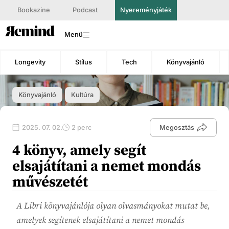
Bookazine
Podcast
Nyereményjáték
Menü
Longevity
Stílus
Tech
Könyvajánló
Könyvajánló
Kultúra
2025. 07. 02.
2 perc
Megosztás
4 könyv, amely segít
elsajátítani a nemet mondás
művészetét
A Libri könyvajánlója olyan olvasmányokat mutat be,
amelyek segítenek elsajátítani a nemet mondás