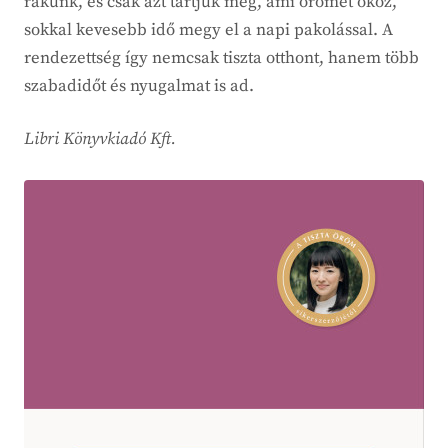
rakunk, és csak azt tartjuk meg, ami örömet okoz,
sokkal kevesebb idő megy el a napi pakolással. A
rendezettség így nemcsak tiszta otthont, hanem több
szabadidőt és nyugalmat is ad.
Libri Könyvkiadó Kft.