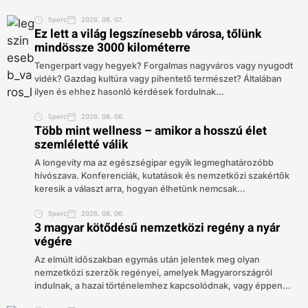
5perc
2026. 08. 07.
Ez lett a világ legszínesebb városa, tőlünk
mindössze 3000 kilométerre
Tengerpart vagy hegyek? Forgalmas nagyváros vagy nyugodt
vidék? Gazdag kultúra vagy pihentető természet? Általában
ilyen és ehhez hasonló kérdések fordulnak...
5perc
2026. 08. 06.
Több mint wellness – amikor a hosszú élet
szemléletté válik
A longevity ma az egészségipar egyik legmeghatározóbb
hívószava. Konferenciák, kutatások és nemzetközi szakértők
keresik a választ arra, hogyan élhetünk nemcsak...
5perc
2026. 08. 06.
3 magyar kötődésű nemzetközi regény a nyár
végére
Az elmúlt időszakban egymás után jelentek meg olyan
nemzetközi szerzők regényei, amelyek Magyarországról
indulnak, a hazai történelemhez kapcsolódnak, vagy éppen...