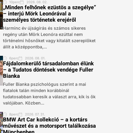
10perc
2026. 08. 02.
„Minden felhőnek ezüstös a szegélye”
– interjú Mörk Leonórával a
személyes történetek erejéről
Harminc év újságírás és számos sikeres
regény után Mörk Leonóra ezúttal nem
történelmi hősnőket vagy kitalált szereplőket
állít a középpontba,...
6perc
2026. 08. 01.
Fájdalomkerülő társadalomban élünk
– a Tudatos döntések vendége Fuller
Bianka
Fuller Bianka pszichológus szerint a mai
fiatalok talán minden korábbinál
tudatosabban keresik a választ arra, kik is ők
valójában. Közben...
8perc
2026. 07. 31.
BMW Art Car kollekció – a kortárs
művészet és a motorsport találkozása
Münchenben