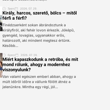
7perc
2026. 07. 29.
Király, harcos, szerető, bölcs – mitől
férfi a férfi?
Tinédzserként sokan ábrándoztunk a
királyfiról, aki fehér lovon érkezik. Jóképű,
gyengéd, lovagias, ugyanakkor erős,
határozott, aki mindent megtesz értünk.
Később...
6perc
2026. 07. 28.
Miért kapaszkodunk a retróba, és mit
mond rólunk, ahogy a modernhez
viszonyulunk?
Van valami egészen emberi abban, ahogy a
múlt időről időre a vállunk fölött átnéz a
jelenünkre. Mintha egy régi, jól...