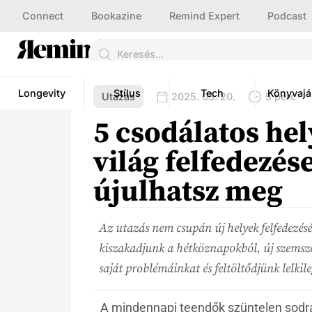
Connect
Bookazine
Remind Expert
Podcast
Longevity
Stílus
Tech
Könyvajá
Utazás
2025. 03. 20.
5 perc
5 csodálatos hel
világ felfedezés
újulhatsz meg
Az utazás nem csupán új helyek felfedezésér
kiszakadjunk a hétköznapokból, új szemsz
saját problémáinkat és feltöltődjünk lelkile
A mindennapi teendők szüntelen sodr