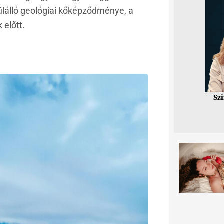
lálló geológiai kőképződménye, a
 előtt.
Sz