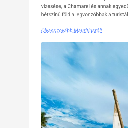
vízesése, a Chamarel és annak egyedü
hétszínű föld a legvonzóbbak a turisták
Olvass tovább Mauritiusról!