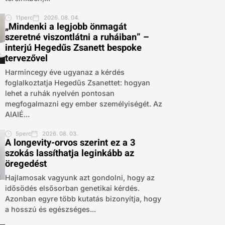
11perc
2026. 08. 04.
„Mindenki a legjobb önmagát
szeretné viszontlátni a ruháiban” –
interjú Hegedűs Zsanett bespoke
tervezővel
Harmincegy éve ugyanaz a kérdés
foglalkoztatja Hegedűs Zsanettet: hogyan
lehet a ruhák nyelvén pontosan
megfogalmazni egy ember személyiségét. Az
AIAIÉ...
5perc
2026. 08. 03.
A longevity-orvos szerint ez a 3
szokás lassíthatja leginkább az
öregedést
Hajlamosak vagyunk azt gondolni, hogy az
idősödés elsősorban genetikai kérdés.
Azonban egyre több kutatás bizonyítja, hogy
a hosszú és egészséges...