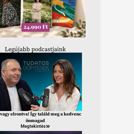
Legújabb podcastjaink
vagy elrontva! Így találd meg a kedvenc
önmagad
Megtekintés