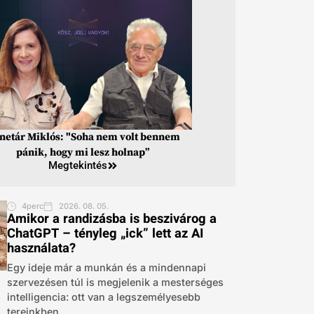
inetár Miklós: "Soha nem volt bennem
pánik, hogy mi lesz holnap”
Megtekintés
4perc
2026. 08. 05.
Amikor a randizásba is beszivárog a
ChatGPT – tényleg „ick” lett az AI
használata?
Egy ideje már a munkán és a mindennapi
szervezésen túl is megjelenik a mesterséges
intelligencia: ott van a legszemélyesebb
tereinkben,...