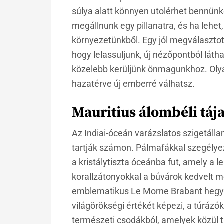
súlya alatt könnyen utolérhet bennünk
megállnunk egy pillanatra, és ha lehe
környezetünkből. Egy jól megválasztott
hogy lelassuljunk, új nézőpontból láth
közelebb kerüljünk önmagunkhoz. Olya
hazatérve új emberré válhatsz.
Mauritius álombéli tája
Az Indiai-óceán varázslatos szigetáll
tartják számon. Pálmafákkal szegélye
a kristálytiszta óceánba fut, amely a 
korallzátonyokkal a búvárok kedvelt m
emblematikus Le Morne Brabant hegy
világörökségi értékét képezi, a túrázó
természeti csodákból, amelyek közül