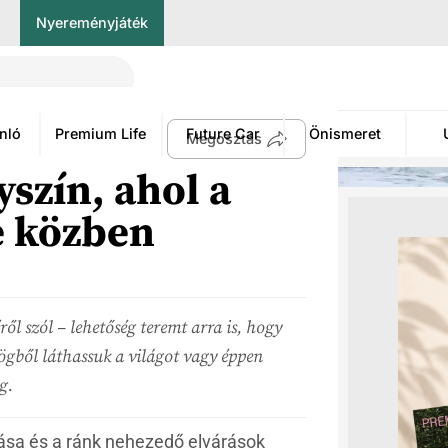
Nyereményjáték
nló
Premium Life
Future Car
Önismeret
Megosztás
yszín, ahol a
e közben
ől szól – lehetőség teremt arra is, hogy
ögből láthassuk a világot vagy éppen
g.
ása és a ránk nehezedő elvárások