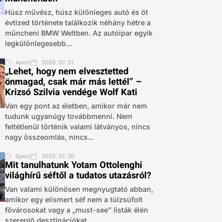
Húsz művész, húsz különleges autó és öt
évtized története találkozik néhány hétre a
müncheni BMW Weltben. Az autóipar egyik
legkülönlegesebb...
4perc
2026. 07. 31.
„Lehet, hogy nem elvesztetted
önmagad, csak már más lettél” –
Krizsó Szilvia vendége Wolf Kati
Van egy pont az életben, amikor már nem
tudunk ugyanúgy továbbmenni. Nem
feltétlenül történik valami látványos, nincs
nagy összeomlás, nincs...
6perc
2026. 07. 30.
Mit tanulhatunk Yotam Ottolenghi
világhírű séftől a tudatos utazásról?
Van valami különösen megnyugtató abban,
amikor egy elismert séf nem a túlzsúfolt
fővárosokat vagy a „must-see” listák élén
szereplő desztinációkat,...