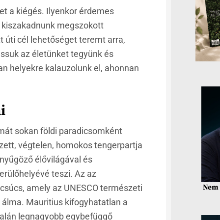
et a kiégés. Ilyenkor érdemes
t, kiszakadnunk megszokott
 úti cél lehetőséget teremt arra,
assuk az életünket tegyünk és
n helyekre kalauzolunk el, ahonnan
i
amát sokan földi paradicsomként
zett, végtelen, homokos tengerpartja
lenyűgöző élővilágával és
erülőhelyévé teszi. Az az
Nem 
csúcs, amely az UNESCO természeti
k álma. Mauritius kifogyhatatlan a
 talán legnagyobb egybefüggő