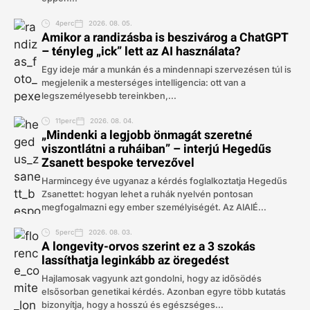
4perc
2026. 08. 05.
Amikor a randizásba is beszivárog a ChatGPT
– tényleg „ick” lett az AI használata?
Egy ideje már a munkán és a mindennapi szervezésen túl is
megjelenik a mesterséges intelligencia: ott van a
legszemélyesebb tereinkben,...
11perc
2026. 08. 04.
„Mindenki a legjobb önmagát szeretné
viszontlátni a ruháiban” – interjú Hegedűs
Zsanett bespoke tervezővel
Harmincegy éve ugyanaz a kérdés foglalkoztatja Hegedűs
Zsanettet: hogyan lehet a ruhák nyelvén pontosan
megfogalmazni egy ember személyiségét. Az AIAIÉ...
5perc
2026. 08. 03.
A longevity-orvos szerint ez a 3 szokás
lassíthatja leginkább az öregedést
Hajlamosak vagyunk azt gondolni, hogy az idősödés
elsősorban genetikai kérdés. Azonban egyre több kutatás
bizonyítja, hogy a hosszú és egészséges...