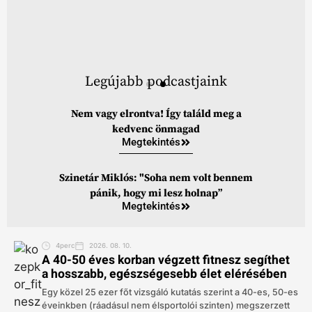
Legújabb podcastjaink
Nem vagy elrontva! Így találd meg a
kedvenc önmagad
Megtekintés
Szinetár Miklós: "Soha nem volt bennem
pánik, hogy mi lesz holnap”
Megtekintés
4perc
2026. 08. 10.
A 40-50 éves korban végzett fitnesz segíthet
a hosszabb, egészségesebb élet elérésében
Egy közel 25 ezer főt vizsgáló kutatás szerint a 40-es, 50-es
éveinkben (ráadásul nem élsportolói szinten) megszerzett