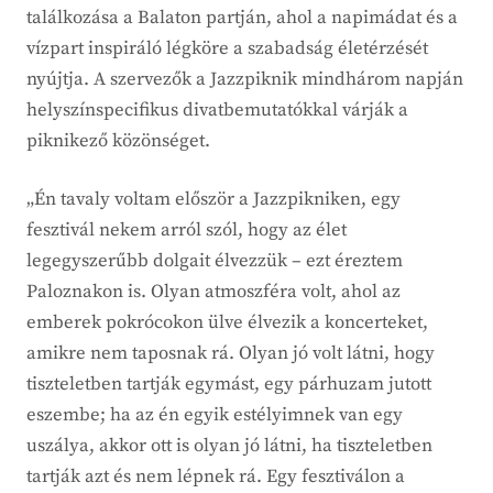
találkozása a Balaton partján, ahol a napimádat és a
vízpart inspiráló légköre a szabadság életérzését
nyújtja. A szervezők a Jazzpiknik mindhárom napján
helyszínspecifikus divatbemutatókkal várják a
piknikező közönséget.
„Én tavaly voltam először a Jazzpikniken, egy
fesztivál nekem arról szól, hogy az élet
legegyszerűbb dolgait élvezzük – ezt éreztem
Paloznakon is. Olyan atmoszféra volt, ahol az
emberek pokrócokon ülve élvezik a koncerteket,
amikre nem taposnak rá. Olyan jó volt látni, hogy
tiszteletben tartják egymást, egy párhuzam jutott
eszembe; ha az én egyik estélyimnek van egy
uszálya, akkor ott is olyan jó látni, ha tiszteletben
tartják azt és nem lépnek rá. Egy fesztiválon a