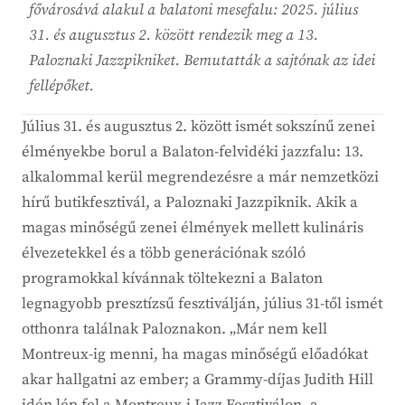
fővárosává alakul a balatoni mesefalu: 2025. július
31. és augusztus 2. között rendezik meg a 13.
Paloznaki Jazzpikniket. Bemutatták a sajtónak az idei
fellépőket.
Július 31. és augusztus 2. között ismét sokszínű zenei
élményekbe borul a Balaton-felvidéki jazzfalu: 13.
alkalommal kerül megrendezésre a már nemzetközi
hírű butikfesztivál, a Paloznaki Jazzpiknik. Akik a
magas minőségű zenei élmények mellett kulináris
élvezetekkel és a több generációnak szóló
programokkal kívánnak töltekezni a Balaton
legnagyobb presztízsű fesztiválján, július 31-től ismét
otthonra találnak Paloznakon. „Már nem kell
Montreux-ig menni, ha magas minőségű előadókat
akar hallgatni az ember; a Grammy-díjas Judith Hill