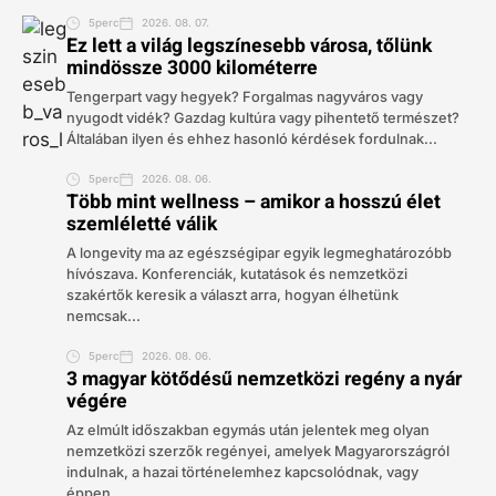
5perc
2026. 08. 07.
Ez lett a világ legszínesebb városa, tőlünk
mindössze 3000 kilométerre
Tengerpart vagy hegyek? Forgalmas nagyváros vagy
nyugodt vidék? Gazdag kultúra vagy pihentető természet?
Általában ilyen és ehhez hasonló kérdések fordulnak...
5perc
2026. 08. 06.
Több mint wellness – amikor a hosszú élet
szemléletté válik
A longevity ma az egészségipar egyik legmeghatározóbb
hívószava. Konferenciák, kutatások és nemzetközi
szakértők keresik a választ arra, hogyan élhetünk
nemcsak...
5perc
2026. 08. 06.
3 magyar kötődésű nemzetközi regény a nyár
végére
Az elmúlt időszakban egymás után jelentek meg olyan
nemzetközi szerzők regényei, amelyek Magyarországról
indulnak, a hazai történelemhez kapcsolódnak, vagy
éppen...