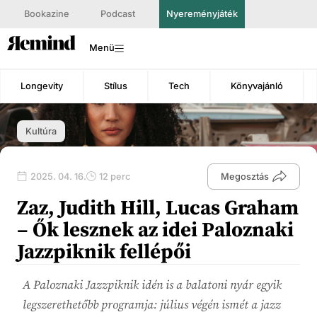
Bookazine
Podcast
Nyereményjáték
Menü
Longevity
Stílus
Tech
Könyvajánló
Kultúra
2025. 04. 16.
12 perc
Megosztás
Zaz, Judith Hill, Lucas Graham
– Ők lesznek az idei Paloznaki
Jazzpiknik fellépői
A Paloznaki Jazzpiknik idén is a balatoni nyár egyik
legszerethetőbb programja: július végén ismét a jazz