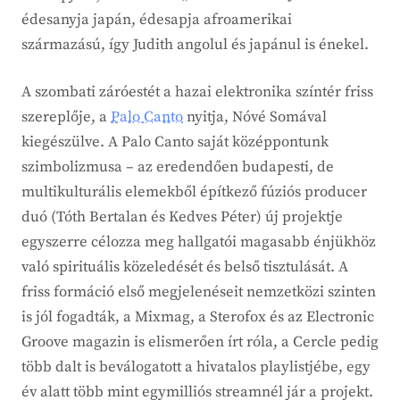
édesanyja japán, édesapja afroamerikai
származású, így Judith angolul és japánul is énekel.
A szombati záróestét a hazai elektronika színtér friss
szereplője, a
Palo Canto
nyitja, Nóvé Somával
kiegészülve. A Palo Canto saját középpontunk
szimbolizmusa – az eredendően budapesti, de
multikulturális elemekből építkező fúziós producer
duó (Tóth Bertalan és Kedves Péter) új projektje
egyszerre célozza meg hallgatói magasabb énjükhöz
való spirituális közeledését és belső tisztulását. A
friss formáció első megjelenéseit nemzetközi szinten
is jól fogadták, a Mixmag, a Sterofox és az Electronic
Groove magazin is elismerően írt róla, a Cercle pedig
több dalt is beválogatott a hivatalos playlistjébe, egy
év alatt több mint egymilliós streamnél jár a projekt.