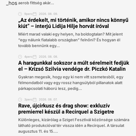
aerob fittség akár...
9perc
2026. 08. 09.
„Az érdekelt, mi történik, amikor nincs könnyű
kiút” – interjú Lidija Hilje horvát íróval
Miért marad valaki egy helyen, ha boldogtalan? Mit jelent
“egy nálunk fiatalabb országban” felnőni? És hogyan él
tovább bennünk egy...
4perc
2026. 08. 08.
A haragunkkal sokszor a múlt sérelmeit fedjük
el – Krizsó Szilvia vendége dr. Piczkó Katalin
Gyakran megesik, hogy egy ki nem vitt szemetesből, egy
félmondatból vagy egy rossz hangsúlyból pillanatok alatt
párkapcsolati háború lesz, pedig...
3perc
2026. 08. 07.
Rave, újcirkusz és drag show: exkluzív
premierrel készül a Recirquel a Szigetre
Különleges, kizárólag a Sziget Fesztivál közönsége számára
látható produkcióval tér vissza idén a Recirquel. A társulat
augusztus 11. és 15....