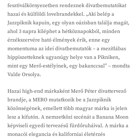
fesztiválkörnyezetben rendeznek divatbemutatókat
hazai és külföldi lovebrandekkel. „Aki belép a
Jazzpiknik kapuin, egy olyan oázisban találja magát,
ahol 3 napra kiléphet a hétköznapokból, minden
érzékszervére ható élmények érik, enne egy
momentuma az idei divatbemutatók – a mezítlábas
hippiszetteknek ugyanúgy helye van a Pikniken,
mint egy Merő-estélyinek, egy bakanccsal” – mondta
Valde Orsolya.
Hazai high-end márkaként Merő Péter divattervező
brandje, a MERO mutatkozik be a Jazzpiknik
közönségének, emellett több magyar márka is jelen
lesz a kifutón. A nemzetközi szcénát a Banana Moon
képviseli egyedi tervezésű fürdőruháival. A márka a
monacói elegancia és kaliforniai életérzés