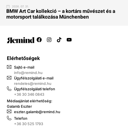
2026. 07. 31.
BMW Art Car kollekció – a kortárs művészet és a
motorsport találkozása Münchenben
Elérhetőségek
Sajtó e-mail
info@remind.hu
Ügyfélszolgálati e-mail
rendeles@remind.hu
Ügyfélszolgálati telefon
+36 30 346 0843
Médiaajánlat elérhetőség:
Galamb Eszter
eszter.galamb@remind.hu
Telefon
+36 30 525 1793