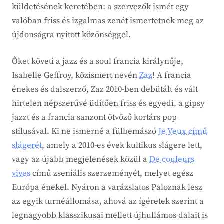
küldetésének keretében: a szervezők ismét egy
valóban friss és izgalmas zenét ismertetnek meg az
újdonságra nyitott közönséggel.
Őket követi a jazz és a soul francia királynője,
Isabelle Geffroy, közismert nevén
Zaz
! A francia
énekes és dalszerző, Zaz 2010-ben debütált és vált
hirtelen népszerűvé üdítően friss és egyedi, a gipsy
jazzt és a francia sanzont ötvöző kortárs pop
stílusával. Ki ne ismerné a fülbemászó
Je Veux című
slágerét
, amely a 2010-es évek kultikus slágere lett,
vagy az újabb megjelenések közül a
De couleurs
vives
című zseniális szerzeményét, melyet egész
Európa énekel. Nyáron a varázslatos Paloznak lesz
az egyik turnéállomása, ahová az ígéretek szerint a
legnagyobb klasszikusai mellett újhullámos dalait is