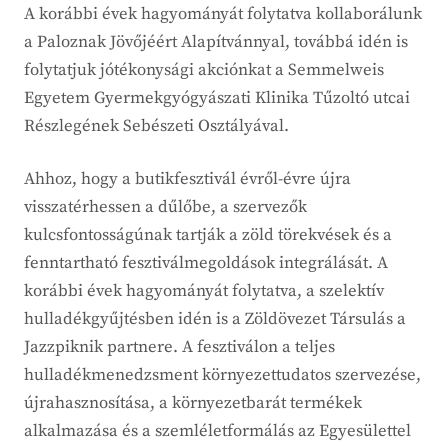
A korábbi évek hagyományát folytatva kollaborálunk
a Paloznak Jövőjéért Alapítvánnyal, továbbá idén is
folytatjuk jótékonysági akciónkat a Semmelweis
Egyetem Gyermekgyógyászati Klinika Tűzoltó utcai
Részlegének Sebészeti Osztályával.
Ahhoz, hogy a butikfesztivál évről-évre újra
visszatérhessen a dűlőbe, a szervezők
kulcsfontosságúnak tartják a zöld törekvések és a
fenntartható fesztiválmegoldások integrálását. A
korábbi évek hagyományát folytatva, a szelektív
hulladékgyűjtésben idén is a Zöldövezet Társulás a
Jazzpiknik partnere. A fesztiválon a teljes
hulladékmenedzsment környezettudatos szervezése,
újrahasznosítása, a környezetbarát termékek
alkalmazása és a szemléletformálás az Egyesülettel