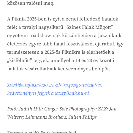
közösen valósul meg.
A Piknik 2025-ben is nyit a zenei felfedező fiatalok
felé: a tavalyi nagysikerű “Színes Falak Mögött”
egyetemi roadshow-nak köszönhetően a Jazzpiknik-
életérzés egyre több fiatal fesztiválozót ejt rabul, így
természetesen a 2025-ös Piknikre is elérhetőek a
„kisfelnőtt” jegyek, amellyel a 14 és 23 év közötti
fiatalok vásárolhatnak kedvezményes belépőt.
További információ, részletes programbontás,
kedvezményes jegyek a jazzpiknik.hu-n!
Fotó: Judith Hill: Ginger Sole Photography; ZAZ: Jan
Welters; Lehmanns Brothers: Julien Philips