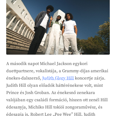
A második napot Michael Jackson egykori
duettpartnere, vokalistája, a Grammy-díjas amerikai
énekes-dalszerző,
Judith Glory Hill
koncertje zárja.
Judith Hill olyan előadók háttérénekese volt, mint
Prince és Josh Groban. Az énekesnő zenekara
valójában egy családi formáció, hiszen ott zenél Hill
édesanyja, Michiko Hill tokiói zongoraművész, és
édesapja is, Robert Lee „Pee Wee” Hill. Judith