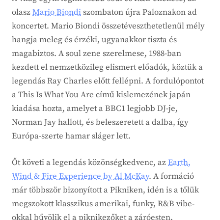
olasz
Mario Biondi
szombaton újra Paloznakon ad
koncertet. Mario Biondi összetéveszthetetlenül mély
hangja meleg és érzéki, ugyanakkor tiszta és
magabiztos. A soul zene szerelmese, 1988-ban
kezdett el nemzetközileg elismert előadók, köztük a
legendás Ray Charles előtt fellépni. A fordulópontot
a This Is What You Are című kislemezének japán
kiadása hozta, amelyet a BBC1 legjobb DJ-je,
Norman Jay hallott, és beleszeretett a dalba, így
Európa-szerte hamar sláger lett.
Őt követi a legendás közönségkedvenc, az
Earth,
Wind & Fire Experience by Al McKay
. A formáció
már többször bizonyított a Pikniken, idén is a tőlük
megszokott klasszikus amerikai, funky, R&B vibe-
okkal bűvölik el a piknikezőket a záróesten.