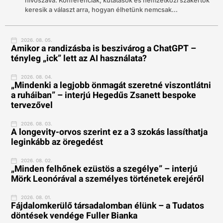
hívószava. Konferenciák, kutatások és nemzetközi szakértők
keresik a választ arra, hogyan élhetünk nemcsak...
2026. 08. 05.
Amikor a randizásba is beszivárog a ChatGPT –
tényleg „ick” lett az AI használata?
2026. 08. 04.
„Mindenki a legjobb önmagát szeretné viszontlátni
a ruháiban” – interjú Hegedűs Zsanett bespoke
tervezővel
2026. 08. 03.
A longevity-orvos szerint ez a 3 szokás lassíthatja
leginkább az öregedést
2026. 08. 02.
„Minden felhőnek ezüstös a szegélye” – interjú
Mörk Leonórával a személyes történetek erejéről
2026. 08. 01.
Fájdalomkerülő társadalomban élünk – a Tudatos
döntések vendége Fuller Bianka