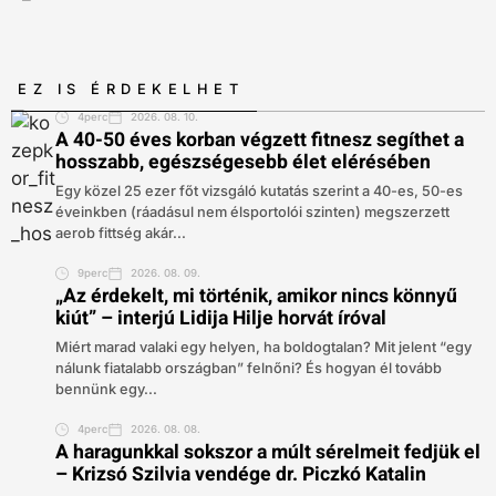
EZ IS ÉRDEKELHET
4perc
2026. 08. 10.
A 40-50 éves korban végzett fitnesz segíthet a
hosszabb, egészségesebb élet elérésében
Egy közel 25 ezer főt vizsgáló kutatás szerint a 40-es, 50-es
éveinkben (ráadásul nem élsportolói szinten) megszerzett
aerob fittség akár...
9perc
2026. 08. 09.
„Az érdekelt, mi történik, amikor nincs könnyű
kiút” – interjú Lidija Hilje horvát íróval
Miért marad valaki egy helyen, ha boldogtalan? Mit jelent “egy
nálunk fiatalabb országban” felnőni? És hogyan él tovább
bennünk egy...
4perc
2026. 08. 08.
A haragunkkal sokszor a múlt sérelmeit fedjük el
– Krizsó Szilvia vendége dr. Piczkó Katalin