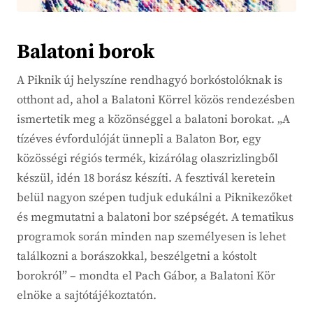
Balatoni borok
A Piknik új helyszíne rendhagyó borkóstolóknak is
otthont ad, ahol a Balatoni Körrel közös rendezésben
ismertetik meg a közönséggel a balatoni borokat. „A
tízéves évfordulóját ünnepli a Balaton Bor, egy
közösségi régiós termék, kizárólag olaszrizlingből
készül, idén 18 borász készíti. A fesztivál keretein
belül nagyon szépen tudjuk edukálni a Piknikezőket
és megmutatni a balatoni bor szépségét. A tematikus
programok során minden nap személyesen is lehet
találkozni a borászokkal, beszélgetni a kóstolt
borokról” – mondta el Pach Gábor, a Balatoni Kör
elnöke a sajtótájékoztatón.