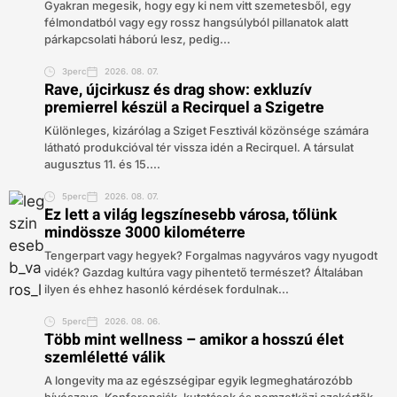
Gyakran megesik, hogy egy ki nem vitt szemetesből, egy
félmondatból vagy egy rossz hangsúlyból pillanatok alatt
párkapcsolati háború lesz, pedig...
3perc
2026. 08. 07.
Rave, újcirkusz és drag show: exkluzív
premierrel készül a Recirquel a Szigetre
Különleges, kizárólag a Sziget Fesztivál közönsége számára
látható produkcióval tér vissza idén a Recirquel. A társulat
augusztus 11. és 15....
5perc
2026. 08. 07.
Ez lett a világ legszínesebb városa, tőlünk
mindössze 3000 kilométerre
Tengerpart vagy hegyek? Forgalmas nagyváros vagy nyugodt
vidék? Gazdag kultúra vagy pihentető természet? Általában
ilyen és ehhez hasonló kérdések fordulnak...
5perc
2026. 08. 06.
Több mint wellness – amikor a hosszú élet
szemléletté válik
A longevity ma az egészségipar egyik legmeghatározóbb