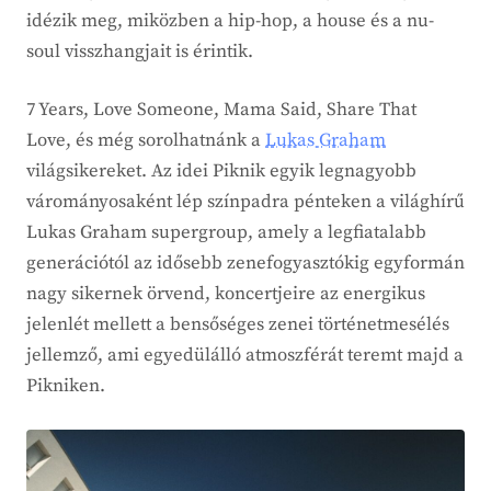
idézik meg, miközben a hip-hop, a house és a nu-
soul visszhangjait is érintik.
7 Years, Love Someone, Mama Said, Share That
Love, és még sorolhatnánk a
Lukas Graham
világsikereket. Az idei Piknik egyik legnagyobb
várományosaként lép színpadra pénteken a világhírű
Lukas Graham supergroup, amely a legfiatalabb
generációtól az idősebb zenefogyasztókig egyformán
nagy sikernek örvend, koncertjeire az energikus
jelenlét mellett a bensőséges zenei történetmesélés
jellemző, ami egyedülálló atmoszférát teremt majd a
Pikniken.