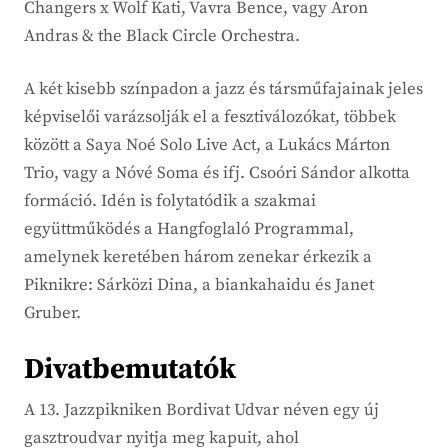
Changers x Wolf Kati, Vavra Bence, vagy Aron
Andras & the Black Circle Orchestra.
A két kisebb színpadon a jazz és társműfajainak jeles
képviselői varázsolják el a fesztiválozókat, többek
között a Saya Noé Solo Live Act, a Lukács Márton
Trio, vagy a Nóvé Soma és ifj. Csoóri Sándor alkotta
formáció. Idén is folytatódik a szakmai
együttműködés a Hangfoglaló Programmal,
amelynek keretében három zenekar érkezik a
Piknikre: Sárközi Dina, a biankahaidu és Janet
Gruber.
Divatbemutatók
A 13. Jazzpikniken Bordivat Udvar néven egy új
gasztroudvar nyitja meg kapuit, ahol