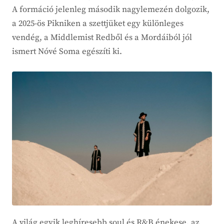
A formáció jelenleg második nagylemezén dolgozik,
a 2025-ös Pikniken a szettjüket egy különleges
vendég, a Middlemist Redből és a Mordáiból jól
ismert Nóvé Soma egészíti ki.
A világ egyik leghíresebb soul és R&B énekese, az