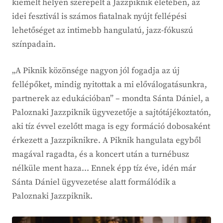
kiemelt helyen szerepelt a Jazzpiknik életében, az
idei fesztivál is számos fiatalnak nyújt fellépési
lehetőséget az intimebb hangulatú, jazz-fókuszú
színpadain.
„A Piknik közönsége nagyon jól fogadja az új
fellépőket, mindig nyitottak a mi előválogatásunkra,
partnerek az edukációban” – mondta Sánta Dániel, a
Paloznaki Jazzpiknik ügyvezetője a sajtótájékoztatón,
aki tíz évvel ezelőtt maga is egy formáció dobosaként
érkezett a Jazzpiknikre. A Piknik hangulata egyből
magával ragadta, és a koncert után a turnébusz
nélküle ment haza… Ennek épp tíz éve, idén már
Sánta Dániel ügyvezetése alatt formálódik a
Paloznaki Jazzpiknik.