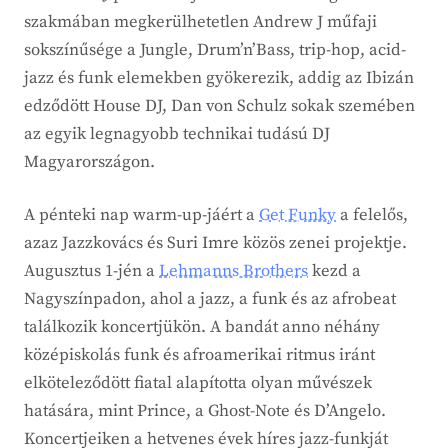
szakmában megkerülhetetlen Andrew J műfaji
sokszínűsége a Jungle, Drum’n’Bass, trip-hop, acid-
jazz és funk elemekben gyökerezik, addig az Ibizán
edződött House DJ, Dan von Schulz sokak szemében
az egyik legnagyobb technikai tudású DJ
Magyarországon.
A pénteki nap warm-up-jáért a
Get Funky
a felelős,
azaz Jazzkovács és Suri Imre közös zenei projektje.
Augusztus 1-jén a
Lehmanns Brothers
kezd a
Nagyszínpadon, ahol a jazz, a funk és az afrobeat
találkozik koncertjükön. A bandát anno néhány
középiskolás funk és afroamerikai ritmus iránt
elköteleződött fiatal alapította olyan művészek
hatására, mint Prince, a Ghost-Note és D’Angelo.
Koncertjeiken a hetvenes évek híres jazz-funkját