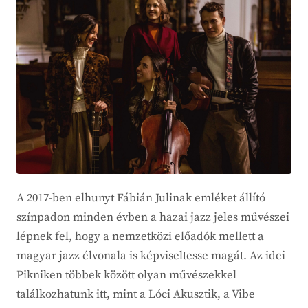
A 2017-ben elhunyt Fábián Julinak emléket állító
színpadon minden évben a hazai jazz jeles művészei
lépnek fel, hogy a nemzetközi előadók mellett a
magyar jazz élvonala is képviseltesse magát. Az idei
Pikniken többek között olyan művészekkel
találkozhatunk itt, mint a Lóci Akusztik, a Vibe