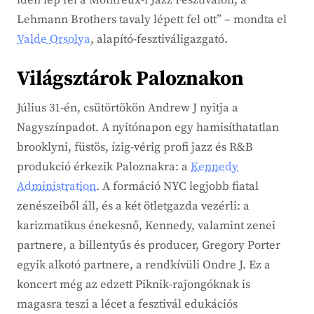
idén lép fel a Montreux-i Jazz Fesztiválon, a
Lehmann Brothers tavaly lépett fel ott” – mondta el
Valde Orsolya
, alapító-fesztiváligazgató.
Világsztárok Paloznakon
Július 31-én, csütörtökön Andrew J nyitja a
Nagyszínpadot. A nyitónapon egy hamisíthatatlan
brooklyni, füstös, ízig-vérig profi jazz és R&B
produkció érkezik Paloznakra: a
Kennedy
Administration
. A formáció NYC legjobb fiatal
zenészeiből áll, és a két ötletgazda vezérli: a
karizmatikus énekesnő, Kennedy, valamint zenei
partnere, a billentyűs és producer, Gregory Porter
egyik alkotó partnere, a rendkívüli Ondre J. Ez a
koncert még az edzett Piknik-rajongóknak is
magasra teszi a lécet a fesztivál edukációs