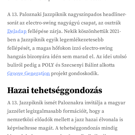
A 13. Paloznaki Jazzpiknik nagyszínpados headliner-
sorát az electro-swing nagyágyú csapat, az osztrák
Deladap
fellépése zárja. Nekik köszönhettük 2021-
ben a Jazzpiknik egyik legemlékezetesebb
fellépését, a magas hőfokon izzó electro-swing
hangzás bizonyára idén sem marad el. Az idei utolsó
buliról pedig a POLY és Szecsenyi Bálint alkotta
Groove Generation
projekt gondoskodik.
Hazai tehetséggondozás
A 13. Jazzpiknik ismét Paloznakra invitálja a magyar
jazzélet legizgalmasabb formációit, hogy a
nemzetközi előadók mellett a jazz hazai élvonala is
képviseltesse magát. A tehetséggondozás mindig