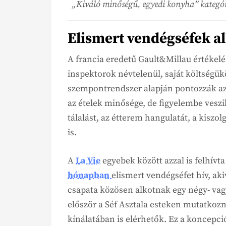
„Kiváló minőségű, egyedi konyha” kategó
Elismert vendégséfek a
A francia eredetű Gault&Millau értékelés
inspektorok névtelenül, saját költségük
szempontrendszer alapján pontozzák az
az ételek minősége, de figyelembe veszi
tálalást, az étterem hangulatát, a kiszol
is.
A
La Vie
egyebek között azzal is felhívt
hónapban
elismert vendégséfet hív, aki
csapata közösen alkotnak egy négy- vag
először a Séf Asztala esteken mutatkozn
kínálatában is elérhetők. Ez a koncepció