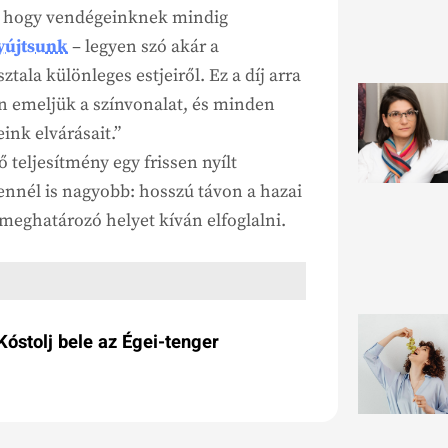
z, hogy vendégeinknek mindig
yújtsunk
– legyen szó akár a
tala különleges estjeiről. Ez a díj arra
 emeljük a színvonalat, és minden
nk elvárásait.”
eljesítmény egy frissen nyílt
ennél is nagyobb: hosszú távon a hazai
 meghatározó helyet kíván elfoglalni.
Kóstolj bele az Égei-tenger