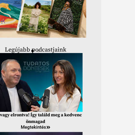
Legújabb podcastjaink
vagy elrontva! Így találd meg a kedvenc
önmagad
Megtekintés