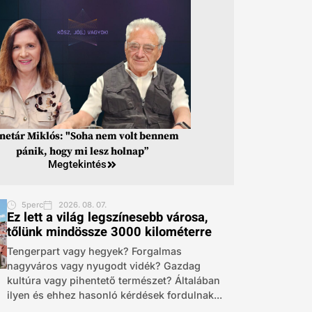
inetár Miklós: "Soha nem volt bennem
pánik, hogy mi lesz holnap”
Megtekintés
5perc
2026. 08. 07.
Ez lett a világ legszínesebb városa,
tőlünk mindössze 3000 kilométerre
Tengerpart vagy hegyek? Forgalmas
nagyváros vagy nyugodt vidék? Gazdag
kultúra vagy pihentető természet? Általában
ilyen és ehhez hasonló kérdések fordulnak...