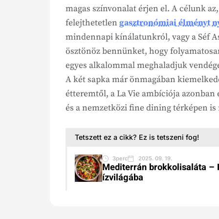
magas színvonalat érjen el. A célunk a
felejthetetlen
gasztronómiai élményt n
mindennapi kínálatunkról, vagy a Séf Asz
ösztönöz bennünket, hogy folyamatosan
egyes alkalommal meghaladjuk vendégei
A két sapka már önmagában kiemelkedő t
étteremtől, a La Vie ambíciója azonban 
és a nemzetközi fine dining térképen is
Tetszett ez a cikk? Ez is tetszeni fog!
3perc
2025. 09. 19.
Mediterrán brokkolisaláta – 
ízvilágába