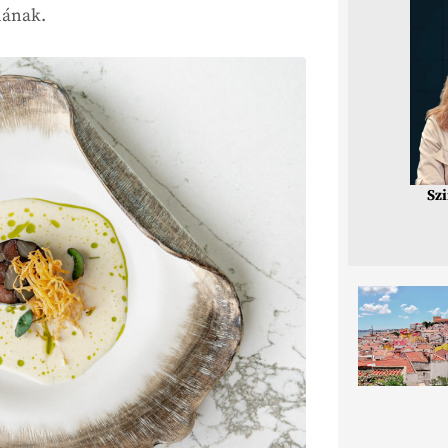
hának.
Sz