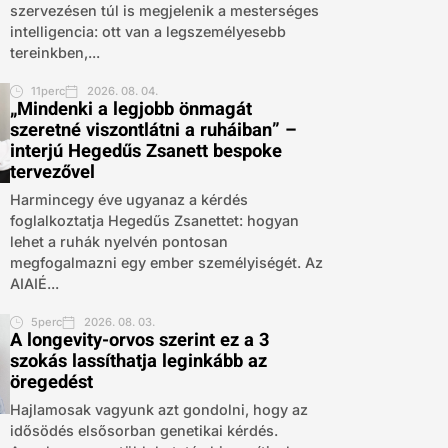
szervezésen túl is megjelenik a mesterséges
intelligencia: ott van a legszemélyesebb
tereinkben,...
11perc
2026. 08. 04.
„Mindenki a legjobb önmagát
szeretné viszontlátni a ruháiban” –
interjú Hegedűs Zsanett bespoke
tervezővel
Harmincegy éve ugyanaz a kérdés
foglalkoztatja Hegedűs Zsanettet: hogyan
lehet a ruhák nyelvén pontosan
megfogalmazni egy ember személyiségét. Az
AIAIÉ...
5perc
2026. 08. 03.
A longevity-orvos szerint ez a 3
szokás lassíthatja leginkább az
öregedést
Hajlamosak vagyunk azt gondolni, hogy az
idősödés elsősorban genetikai kérdés.