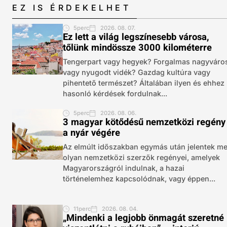
EZ IS ÉRDEKELHET
5perc
2026. 08. 07.
Ez lett a világ legszínesebb városa,
tőlünk mindössze 3000 kilométerre
Tengerpart vagy hegyek? Forgalmas nagyváro
vagy nyugodt vidék? Gazdag kultúra vagy
pihentető természet? Általában ilyen és ehhez
hasonló kérdések fordulnak...
5perc
2026. 08. 06.
3 magyar kötődésű nemzetközi regény
a nyár végére
Az elmúlt időszakban egymás után jelentek m
olyan nemzetközi szerzők regényei, amelyek
Magyarországról indulnak, a hazai
történelemhez kapcsolódnak, vagy éppen...
11perc
2026. 08. 04.
„Mindenki a legjobb önmagát szeretné