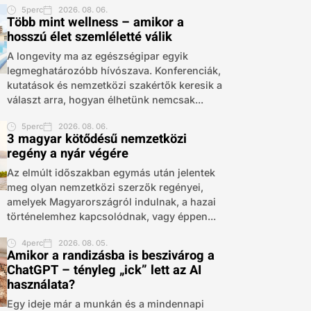
5perc
2026. 08. 06.
Több mint wellness – amikor a
hosszú élet szemléletté válik
A longevity ma az egészségipar egyik
legmeghatározóbb hívószava. Konferenciák,
kutatások és nemzetközi szakértők keresik a
választ arra, hogyan élhetünk nemcsak...
5perc
2026. 08. 06.
3 magyar kötődésű nemzetközi
regény a nyár végére
Az elmúlt időszakban egymás után jelentek
meg olyan nemzetközi szerzők regényei,
amelyek Magyarországról indulnak, a hazai
történelemhez kapcsolódnak, vagy éppen...
4perc
2026. 08. 05.
Amikor a randizásba is beszivárog a
ChatGPT – tényleg „ick” lett az AI
használata?
Egy ideje már a munkán és a mindennapi