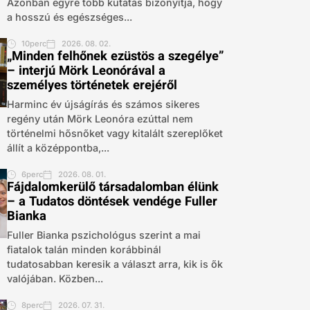
Azonban egyre több kutatás bizonyítja, hogy
a hosszú és egészséges...
10perc
2026. 08. 02.
„Minden felhőnek ezüstös a szegélye”
– interjú Mörk Leonórával a
személyes történetek erejéről
Harminc év újságírás és számos sikeres
regény után Mörk Leonóra ezúttal nem
történelmi hősnőket vagy kitalált szereplőket
állít a középpontba,...
6perc
2026. 08. 01.
Fájdalomkerülő társadalomban élünk
– a Tudatos döntések vendége Fuller
Bianka
Fuller Bianka pszichológus szerint a mai
fiatalok talán minden korábbinál
tudatosabban keresik a választ arra, kik is ők
valójában. Közben...
8perc
2026. 07. 31.