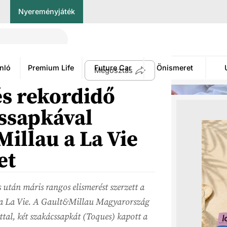
Nyereményjáték
nló
Premium Life
Future Car
Önismeret
Megosztás
s rekordidő
cssapkával
Millau a La Vie
et
 után máris rangos elismerést szerzett a
 a La Vie. A Gault&Millau Magyarország
ttal, két szakácssapkát (Toques) kapott a