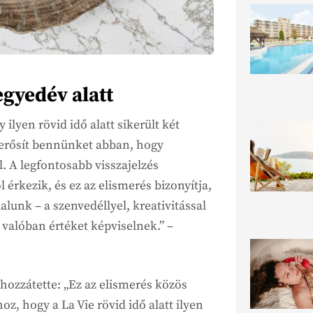
gyedév alatt
y ilyen rövid idő alatt sikerült két
gerősít bennünket abban, hogy
. A legfontosabb visszajelzés
érkezik, és ez az elismerés bizonyítja,
lunk – a szenvedéllyel, kreativitással
 valóban értéket képviselnek.” –
hozzátette: „Ez az elismerés közös
z, hogy a La Vie rövid idő alatt ilyen