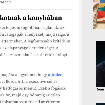
riában.
lkotnak a konyhában
ei teljes inkognitóban zajlanak: az
ön látogatják a helyeket, majd szigorú
 éttermeket. A legfontosabb kritérium
k az alapanyagok eredetiségét, a
gálás színvonalát és az ár-érték arányt
a magára a figyelmet, hogy
minden
vel Borda Attila executive séf és
y hétfogásos menüt. Ezek a fogások
Nem 
ak be, majd egy hónapig az étlap
 folyamatosan frissíti az étterem