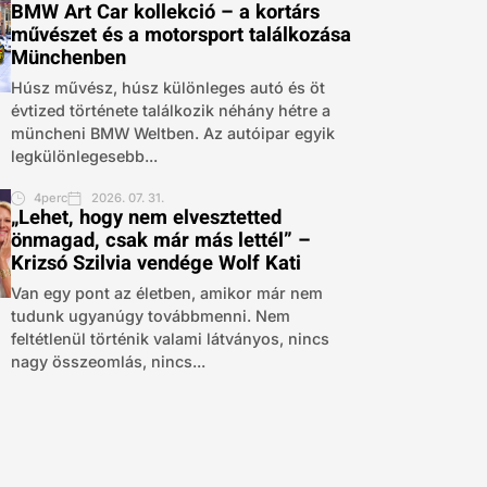
BMW Art Car kollekció – a kortárs
művészet és a motorsport találkozása
Münchenben
Húsz művész, húsz különleges autó és öt
évtized története találkozik néhány hétre a
müncheni BMW Weltben. Az autóipar egyik
legkülönlegesebb...
4perc
2026. 07. 31.
„Lehet, hogy nem elvesztetted
önmagad, csak már más lettél” –
Krizsó Szilvia vendége Wolf Kati
Van egy pont az életben, amikor már nem
tudunk ugyanúgy továbbmenni. Nem
feltétlenül történik valami látványos, nincs
nagy összeomlás, nincs...