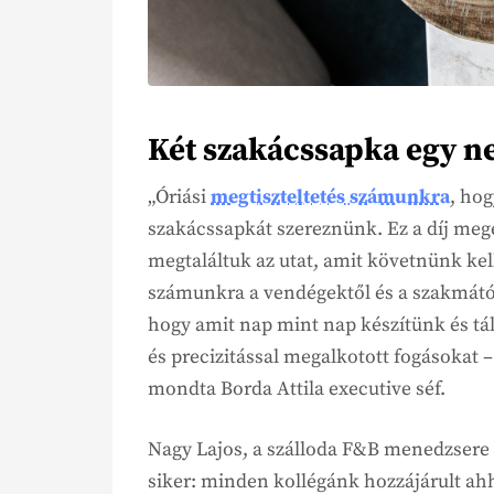
Két szakácssapka egy ne
„Óriási
megtiszteltetés számunkra
, hog
szakácssapkát szereznünk. Ez a díj me
megtaláltuk az utat, amit követnünk kell
számunkra a vendégektől és a szakmától 
hogy amit nap mint nap készítünk és tála
és precizitással megalkotott fogásokat –
mondta Borda Attila executive séf.
Nagy Lajos, a szálloda F&B menedzsere 
siker: minden kollégánk hozzájárult ahho