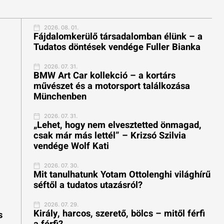
2026. 08. 01.
ú
Fájdalomkerülő társadalomban élünk – a
Tudatos döntések vendége Fuller Bianka
2026. 07. 31.
BMW Art Car kollekció – a kortárs
művészet és a motorsport találkozása
Münchenben
2026. 07. 31.
„Lehet, hogy nem elvesztetted önmagad,
csak már más lettél” – Krizsó Szilvia
vendége Wolf Kati
2026. 07. 30.
Mit tanulhatunk Yotam Ottolenghi világhírű
séftől a tudatos utazásról?
2026. 07. 29.
Király, harcos, szerető, bölcs – mitől férfi
s