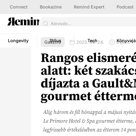
Connect
Bookazine
Remind Expert
Podcast
Longevity
Stílus
Tech
Könyvajá
Gasztró
2025. 09. 24.
3 perc
Rangos elismeré
alatt: két szaká
díjazta a Gault&
gourmet étterm
Alig három és fél hónappal a májusi nyitás
Le Primore Hotel & Spa gourmet étterme,
legfrissebb értékelésében az étterem 14 pon