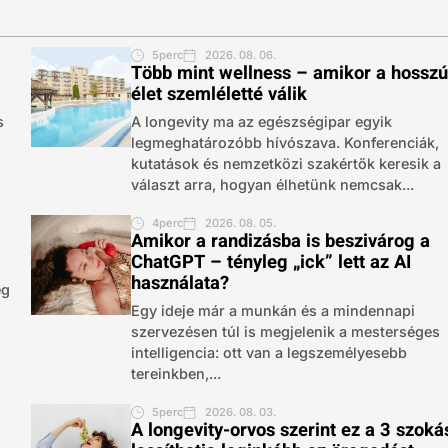
5perc
2026. 08. 06.
Több mint wellness – amikor a hossz
élet szemléletté válik
s
A longevity ma az egészségipar egyik
legmeghatározóbb hívószava. Konferenciák,
kutatások és nemzetközi szakértők keresik a
választ arra, hogyan élhetünk nemcsak...
4perc
2026. 08. 05.
Amikor a randizásba is beszivárog a
ChatGPT – tényleg „ick” lett az AI
használata?
eg
Egy ideje már a munkán és a mindennapi
szervezésen túl is megjelenik a mesterséges
intelligencia: ott van a legszemélyesebb
tereinkben,...
5perc
2026. 08. 03.
A longevity-orvos szerint ez a 3 szoká