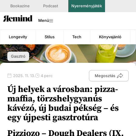
Bookazine
Podcast
Nyereményjáték
Menü
Longevity
Stílus
Tech
Könyvajánló
Gasztró
2025. 11. 13.
4 perc
Megosztás
Új helyek a városban: pizza-
maffia, törzshelygyanús
kávézó, új budai pékség – és
egy újpesti gasztrotúra
Pizziozo – Dough Dealers (IX.