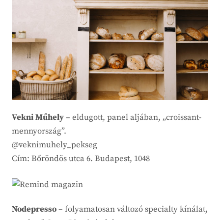
Vekni Műhely
– eldugott, panel aljában, „croissant-
mennyország”.
@veknimuhely_pekseg
Cím: Bőröndös utca 6. Budapest, 1048
Nodepresso
– folyamatosan változó specialty kínálat,