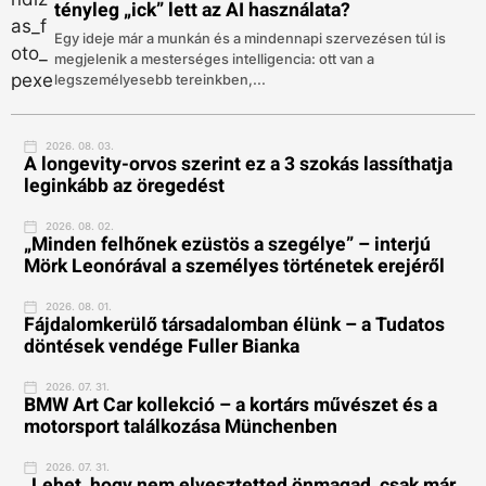
tényleg „ick” lett az AI használata?
Egy ideje már a munkán és a mindennapi szervezésen túl is
megjelenik a mesterséges intelligencia: ott van a
legszemélyesebb tereinkben,...
2026. 08. 03.
A longevity-orvos szerint ez a 3 szokás lassíthatja
leginkább az öregedést
2026. 08. 02.
„Minden felhőnek ezüstös a szegélye” – interjú
Mörk Leonórával a személyes történetek erejéről
2026. 08. 01.
Fájdalomkerülő társadalomban élünk – a Tudatos
döntések vendége Fuller Bianka
2026. 07. 31.
BMW Art Car kollekció – a kortárs művészet és a
motorsport találkozása Münchenben
2026. 07. 31.
„Lehet, hogy nem elvesztetted önmagad, csak már