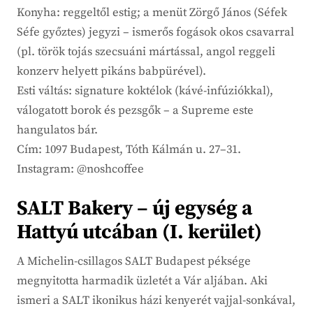
Konyha: reggeltől estig; a menüt Zörgő János (Séfek
Séfe győztes) jegyzi – ismerős fogások okos csavarral
(pl. török tojás szecsuáni mártással, angol reggeli
konzerv helyett pikáns babpürével).
Esti váltás: signature koktélok (kávé-infúziókkal),
válogatott borok és pezsgők – a Supreme este
hangulatos bár.
Cím: 1097 Budapest, Tóth Kálmán u. 27–31.
Instagram: @noshcoffee
SALT Bakery – új egység a
Hattyú utcában (I. kerület)
A Michelin-csillagos SALT Budapest péksége
megnyitotta harmadik üzletét a Vár aljában. Aki
ismeri a SALT ikonikus házi kenyerét vajjal-sonkával,