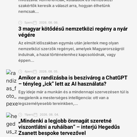
szakértők keresik a választ arra, hogyan élhetünk
nemcsak...
5perc
2026. 08. 06.
3 magyar kötődésű nemzetközi regény a nyár
végére
Az elmúlt időszakban egymás után jelentek meg olyan
nemzetközi szerzők regényei, amelyek Magyarországról
indulnak, a hazai történelemhez kapcsolódnak, vagy
éppen...
4perc
2026. 08. 05.
Amikor a randizásba is beszivárog a ChatGPT
– tényleg „ick” lett az AI használata?
Egy ideje már a munkán és a mindennapi szervezésen túl is
megjelenik a mesterséges intelligencia: ott van a
legszemélyesebb tereinkben,...
11perc
2026. 08. 04.
„Mindenki a legjobb önmagát szeretné
viszontlátni a ruháiban” – interjú Hegedűs
Zsanett bespoke tervezővel