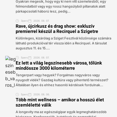
Gyakran megesik, hogy egy ki nem vitt szemetesből, egy
félmondatból vagy egy rossz hangsúlyból pillanatok alatt
párkapcsolati háború lesz, pedig...
3perc
2026. 08. 07.
Rave, újcirkusz és drag show: exkluzív
premierrel készül a Recirquel a Szigetre
Különleges, kizárólag a Sziget Fesztivál közönsége számára
látható produkcióval tér vissza idén a Recirquel. A társulat
augusztus 11. és 15....
5perc
2026. 08. 07.
Ez lett a világ legszínesebb városa, tőlünk
mindössze 3000 kilométerre
Tengerpart vagy hegyek? Forgalmas nagyváros vagy
nyugodt vidék? Gazdag kultúra vagy pihentető természet?
Általában ilyen és ehhez hasonló kérdések fordulnak...
5perc
2026. 08. 06.
Több mint wellness – amikor a hosszú élet
szemléletté válik
A longevity ma az egészségipar egyik legmeghatározóbb
hívószava. Konferenciák, kutatások és nemzetközi