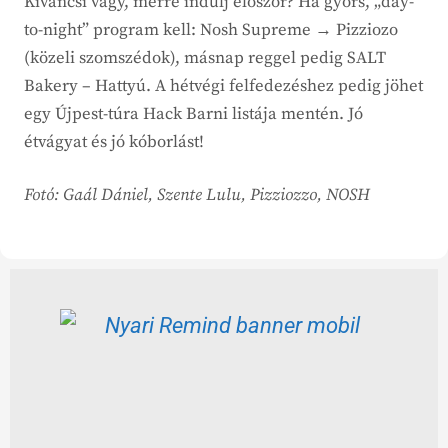
Kíváncsi vagy, merre indulj először? Ha gyors, „day-
to-night” program kell: Nosh Supreme → Pizziozo
(közeli szomszédok), másnap reggel pedig SALT
Bakery – Hattyú. A hétvégi felfedezéshez pedig jöhet
egy Újpest-túra Hack Barni listája mentén. Jó
étvágyat és jó kóborlást!
Fotó:
Gaál Dániel, Szente Lulu, Pizziozzo, NOSH