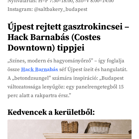
Nyitvatartás: H–P 7:30–18:00, Szo–V 8:00–14:00
Instagram: @saltbakery_budapest
Újpest rejtett gasztrokincsei –
Hack Barnabás (Costes
Downtown) tippjei
„Színes, modern és hagyományőrző” – így foglalja
össze
Hack Barnabás
séf Újpest ízeit és hangulatát.
A „betondzsungel” számára inspiráció: „Budapest
változatossága lenyűgöz: egy panelrengetegből 15
perc alatt a rakpartra érsz.”
Kedvencek a kerületből: