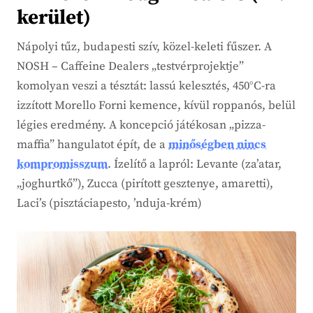
kerület)
Nápolyi tűz, budapesti szív, közel-keleti fűszer. A
NOSH – Caffeine Dealers „testvérprojektje”
komolyan veszi a tésztát: lassú kelesztés, 450°C-ra
izzított Morello Forni kemence, kívül roppanós, belül
légies eredmény. A koncepció játékosan „pizza-
maffia” hangulatot épít, de a
minőségben nincs
kompromisszum
. Ízelítő a lapról: Levante (za’atar,
„joghurtkő”), Zucca (pirított gesztenye, amaretti),
Laci’s (pisztáciapesto, ’nduja-krém)