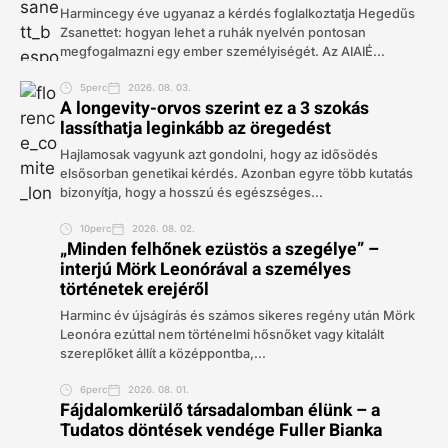
Harmincegy éve ugyanaz a kérdés foglalkoztatja Hegedűs
Zsanettet: hogyan lehet a ruhák nyelvén pontosan
megfogalmazni egy ember személyiségét. Az AIAIÉ...
5perc
2026. 08. 03.
A longevity-orvos szerint ez a 3 szokás
lassíthatja leginkább az öregedést
Hajlamosak vagyunk azt gondolni, hogy az idősödés
elsősorban genetikai kérdés. Azonban egyre több kutatás
bizonyítja, hogy a hosszú és egészséges...
10perc
2026. 08. 02.
„Minden felhőnek ezüstös a szegélye” –
interjú Mörk Leonórával a személyes
történetek erejéről
Harminc év újságírás és számos sikeres regény után Mörk
Leonóra ezúttal nem történelmi hősnőket vagy kitalált
szereplőket állít a középpontba,...
6perc
2026. 08. 01.
Fájdalomkerülő társadalomban élünk – a
Tudatos döntések vendége Fuller Bianka