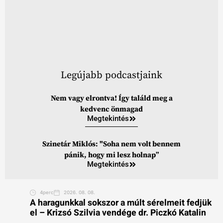
Legújabb podcastjaink
Nem vagy elrontva! Így találd meg a
kedvenc önmagad
Megtekintés
Szinetár Miklós: "Soha nem volt bennem
pánik, hogy mi lesz holnap”
Megtekintés
4perc
2026. 08. 08.
A haragunkkal sokszor a múlt sérelmeit fedjük
el – Krizsó Szilvia vendége dr. Piczkó Katalin