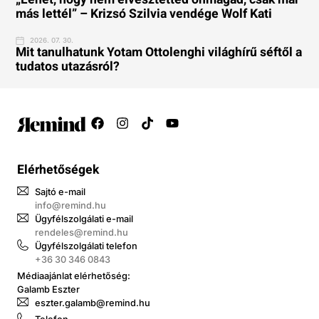
más lettél” – Krizsó Szilvia vendége Wolf Kati
2026. 07. 30.
Mit tanulhatunk Yotam Ottolenghi világhírű séftől a
tudatos utazásról?
Elérhetőségek
Sajtó e-mail
info@remind.hu
Ügyfélszolgálati e-mail
rendeles@remind.hu
Ügyfélszolgálati telefon
+36 30 346 0843
Médiaajánlat elérhetőség:
Galamb Eszter
eszter.galamb@remind.hu