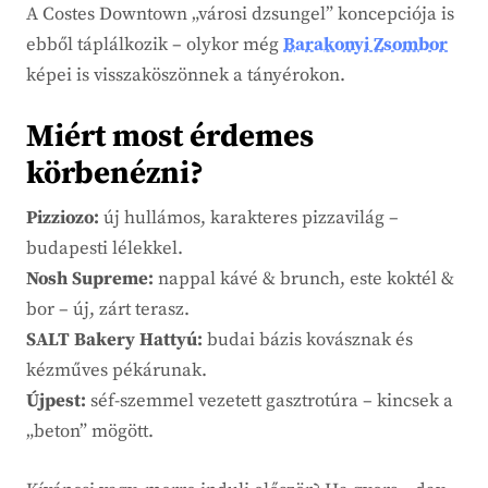
A Costes Downtown „városi dzsungel” koncepciója is
ebből táplálkozik – olykor még
Barakonyi Zsombor
képei is visszaköszönnek a tányérokon.
Miért most érdemes
körbenézni?
Pizziozo:
új hullámos, karakteres pizzavilág –
budapesti lélekkel.
Nosh Supreme:
nappal kávé & brunch, este koktél &
bor – új, zárt terasz.
SALT Bakery Hattyú:
budai bázis kovásznak és
kézműves pékárunak.
Újpest:
séf-szemmel vezetett gasztrotúra – kincsek a
„beton” mögött.