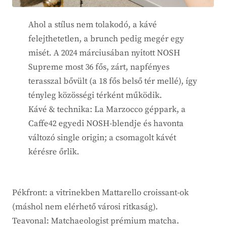
Ahol a stílus nem tolakodó, a kávé
felejthetetlen, a brunch pedig megér egy
misét. A 2024 márciusában nyitott NOSH
Supreme most 36 fős, zárt, napfényes
terasszal bővült (a 18 fős belső tér mellé), így
tényleg közösségi térként működik.
Kávé & technika: La Marzocco géppark, a
Caffe42 egyedi NOSH-blendje és havonta
változó single origin; a csomagolt kávét
kérésre őrlik.
Pékfront: a vitrinekben Mattarello croissant-ok
(máshol nem elérhető városi ritkaság).
Teavonal: Matchaeologist prémium matcha.