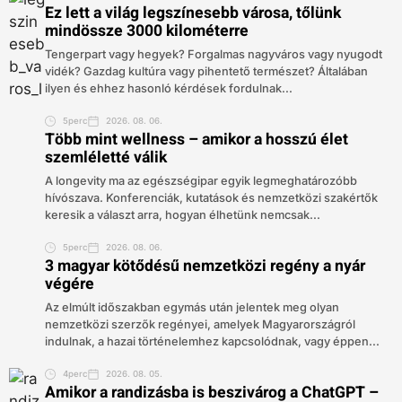
Ez lett a világ legszínesebb városa, tőlünk
mindössze 3000 kilométerre
Tengerpart vagy hegyek? Forgalmas nagyváros vagy nyugodt
vidék? Gazdag kultúra vagy pihentető természet? Általában
ilyen és ehhez hasonló kérdések fordulnak...
5perc
2026. 08. 06.
Több mint wellness – amikor a hosszú élet
szemléletté válik
A longevity ma az egészségipar egyik legmeghatározóbb
hívószava. Konferenciák, kutatások és nemzetközi szakértők
keresik a választ arra, hogyan élhetünk nemcsak...
5perc
2026. 08. 06.
3 magyar kötődésű nemzetközi regény a nyár
végére
Az elmúlt időszakban egymás után jelentek meg olyan
nemzetközi szerzők regényei, amelyek Magyarországról
indulnak, a hazai történelemhez kapcsolódnak, vagy éppen...
4perc
2026. 08. 05.
Amikor a randizásba is beszivárog a ChatGPT –