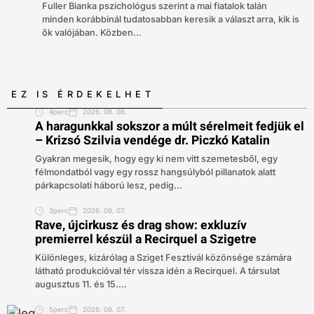
Fuller Bianka pszichológus szerint a mai fiatalok talán
minden korábbinál tudatosabban keresik a választ arra, kik is
ők valójában. Közben...
EZ IS ÉRDEKELHET
4perc
2026. 08. 08.
A haragunkkal sokszor a múlt sérelmeit fedjük el
– Krizsó Szilvia vendége dr. Piczkó Katalin
Gyakran megesik, hogy egy ki nem vitt szemetesből, egy
félmondatból vagy egy rossz hangsúlyból pillanatok alatt
párkapcsolati háború lesz, pedig...
3perc
2026. 08. 07.
Rave, újcirkusz és drag show: exkluzív
premierrel készül a Recirquel a Szigetre
Különleges, kizárólag a Sziget Fesztivál közönsége számára
látható produkcióval tér vissza idén a Recirquel. A társulat
augusztus 11. és 15....
5perc
2026. 08. 07.