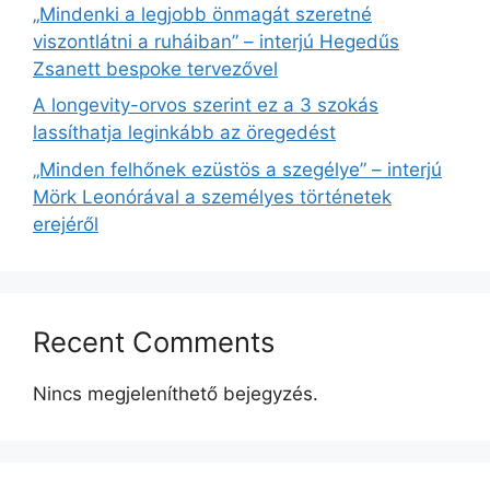
„Mindenki a legjobb önmagát szeretné
viszontlátni a ruháiban” – interjú Hegedűs
Zsanett bespoke tervezővel
A longevity-orvos szerint ez a 3 szokás
lassíthatja leginkább az öregedést
„Minden felhőnek ezüstös a szegélye” – interjú
Mörk Leonórával a személyes történetek
erejéről
Recent Comments
Nincs megjeleníthető bejegyzés.