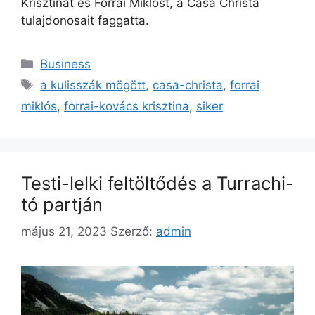
Krisztinát és Forrai Miklóst, a Casa Christa
tulajdonosait faggatta.
Business
a kulisszák mögött
,
casa-christa
,
forrai
miklós
,
forrai-kovács krisztina
,
siker
Testi-lelki feltöltődés a Turrachi-
tó partján
május 21, 2023
Szerző:
admin