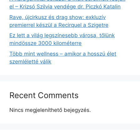
el – Krizsó Szilvia vendége dr. Piczkó Katalin
Rave, újcirkusz és drag show: exkluzív
premierrel készül a Recirquel a Szigetre
Ez lett a világ legszínesebb városa, tőlünk
mindössze 3000 kilométerre
Több mint wellness – amikor a hosszú élet
szemléletté válik
Recent Comments
Nincs megjeleníthető bejegyzés.