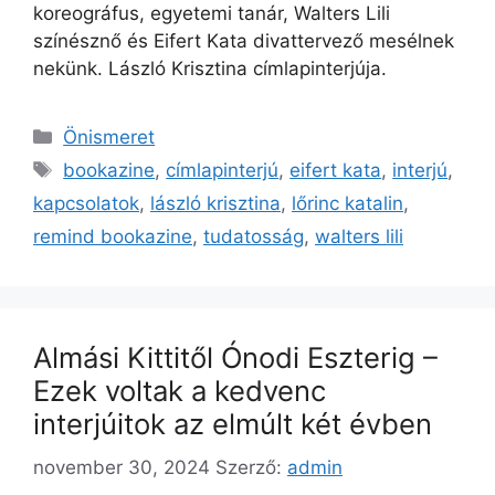
koreográfus, egyetemi tanár, Walters Lili
színésznő és Eifert Kata divattervező mesélnek
nekünk. László Krisztina címlapinterjúja.
Önismeret
bookazine
,
címlapinterjú
,
eifert kata
,
interjú
,
kapcsolatok
,
lászló krisztina
,
lőrinc katalin
,
remind bookazine
,
tudatosság
,
walters lili
Almási Kittitől Ónodi Eszterig –
Ezek voltak a kedvenc
interjúitok az elmúlt két évben
november 30, 2024
Szerző:
admin