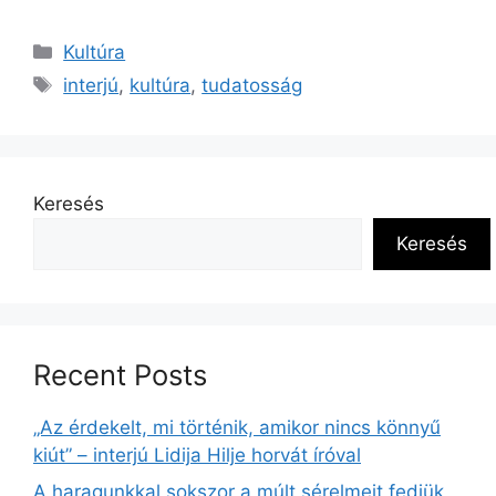
Kultúra
interjú
,
kultúra
,
tudatosság
Keresés
Keresés
Recent Posts
„Az érdekelt, mi történik, amikor nincs könnyű
kiút” – interjú Lidija Hilje horvát íróval
A haragunkkal sokszor a múlt sérelmeit fedjük