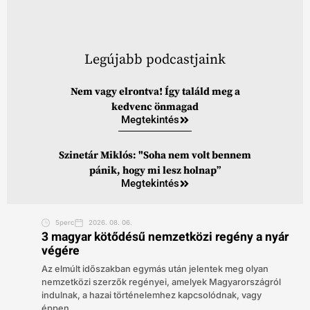
Legújabb podcastjaink
Nem vagy elrontva! Így találd meg a
kedvenc önmagad
Megtekintés
Szinetár Miklós: "Soha nem volt bennem
pánik, hogy mi lesz holnap”
Megtekintés
5perc
2026. 08. 06.
3 magyar kötődésű nemzetközi regény a nyár
végére
Az elmúlt időszakban egymás után jelentek meg olyan
nemzetközi szerzők regényei, amelyek Magyarországról
indulnak, a hazai történelemhez kapcsolódnak, vagy
éppen...