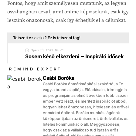
Fontos, hogy amit személyesen mutatunk, az legyen
összhangban azzal, amit online képviselünk, csak így
leszünk önazonosak, csak így érhetjük el a célunkat.
Tetszett ez a cikk? Ez is tetszeni fog!
3perc
2025. 04. 01.
Sosem késő elkezdeni – Inspiráló idősek
REMIND EXPERT
Csábi Boróka
Csábi Boróka énmárkaépítési szakértő, a Te
vagy a brand alapítója. Előadásain, tréningjein
és programjain az elmúlt években több tízezer
ember vett részt, és merített inspirációt abból,
hogyan lehet önazonosan, hitelesen és erővel
énmárkát építeni. Boróka munkásságának
középpontjában az önismeret, önfelvállalás és
hiteles kommunikáció áll. Meggyőződése,
hogy csak az a vállalkozó tud igazán erős
márkát építeni, aki tisztában van a saját