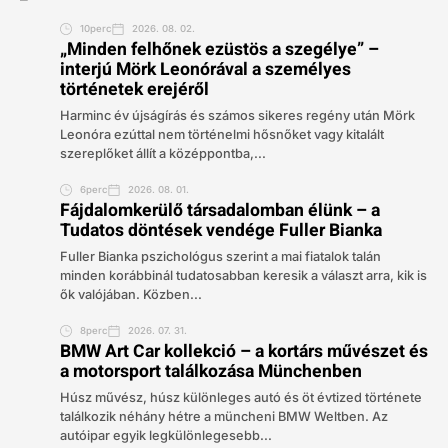
10perc
2026. 08. 02.
„Minden felhőnek ezüstös a szegélye” –
interjú Mörk Leonórával a személyes
történetek erejéről
Harminc év újságírás és számos sikeres regény után Mörk
Leonóra ezúttal nem történelmi hősnőket vagy kitalált
szereplőket állít a középpontba,...
6perc
2026. 08. 01.
Fájdalomkerülő társadalomban élünk – a
Tudatos döntések vendége Fuller Bianka
Fuller Bianka pszichológus szerint a mai fiatalok talán
minden korábbinál tudatosabban keresik a választ arra, kik is
ők valójában. Közben...
8perc
2026. 07. 31.
BMW Art Car kollekció – a kortárs művészet és
a motorsport találkozása Münchenben
Húsz művész, húsz különleges autó és öt évtized története
találkozik néhány hétre a müncheni BMW Weltben. Az
autóipar egyik legkülönlegesebb...