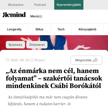
Bookazine
Podcast
Nyereményjáték
Menü
Longevity
Stílus
Tech
Könyvajánló
Business
Önismeret
2025. 09. 25.
10 perc
Megosztás
„Az énmárka nem cél, hanem
folyamat” – szakértői tanácsok
mindenkinek Csábi Borókától
Az énmárkaépítés ma már nem csupán divatos
kifejezés, hanem a tudatos karrier- és