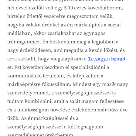
hét évvel ezelőtt volt egy 5-10 ezres követőtáborom,
hirtelen ötlettől vezérelve megosztottam velük,
hogyha valakit érdekel az én márkaépítés a social
médiában, akkor csatlakozhat az egynapos
tréningemhez. Én hökkentem meg a legjobban a
nagy érdeklődésen, ami megadta a kezdő lökést, és
arra sarkallt, hogy megalapítsam a
Te vagy a brand
-
et. Ezt követően kezdtem el specializálódni a
kommunikáció területén, és kifejezetten a
márkaépítésre fókuszáltam. Mindezt egy másik nagy
szenvedélyemmel, a személyiségfejlesztéssel is
tudtam kombinálni, amit a saját magam fejlesztése
és a tudatosságom növelése érdekében már húsz éve
űzök. Az énmárkaépítéssel és a
személyiségfejlesztéssel a két legnagyobb
szenvedélyemet ötvözhettem.