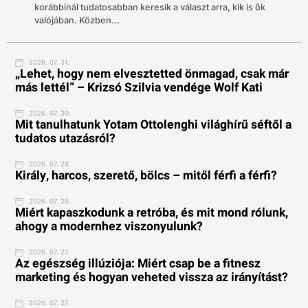
korábbinál tudatosabban keresik a választ arra, kik is ők
valójában. Közben...
2026. 07. 31.
„Lehet, hogy nem elvesztetted önmagad, csak már
más lettél” – Krizsó Szilvia vendége Wolf Kati
2026. 07. 30.
Mit tanulhatunk Yotam Ottolenghi világhírű séftől a
tudatos utazásról?
2026. 07. 29.
Király, harcos, szerető, bölcs – mitől férfi a férfi?
2026. 07. 28.
Miért kapaszkodunk a retróba, és mit mond rólunk,
ahogy a modernhez viszonyulunk?
2026. 07. 27.
Az egészség illúziója: Miért csap be a fitnesz
marketing és hogyan veheted vissza az irányítást?
2026. 07. 27.