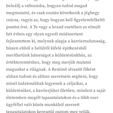
beleállj a változásba, hogyan tudod magad
megmutatni, és csak ezután következik a jéghegy
csúcsa, vagyis az, hogy hogyan kell figyelemfelkeltő
posztot írni. A Te vagy a brand esetében az elmúlt
hét évben egy olyan egyedi módszertant
fejlesztettem ki, melynek alapja a karriertudatosság,
hiszen ebből a belülről kifelé építkezésből
meríthetünk bátorságot a küldetésünkhöz, az
értékteremtéshez, hogy meg merjük mutatni
magunkat a világnak. A Remind olvasóit főként
abban tudom és abban szeretném segíteni, hogy
minél tudatosabbak legyenek a céljaikat, a
küldetésüket, a karrierjüket illetően, mindezt a saját
életemben megélt tapasztalatokon és a több ezer
ügyféllel való közös munkából szerzett
tapasztalatokon keresztül osztom meg velük.