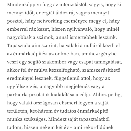
Mindenképpen függ az intenzitástól, vagyis, hogy ki
mennyi időt, energiát áldoz rá, vagyis mennyit
posztol, hány networking eseményre megy el, hány
emberrel ráz kezet, hiszen nyilvánvaló, hogy minél
nagyobbak a számok, annál ismertebbek leszünk.
Tapasztalataim szerint, ha valaki a nulláról kezdi el
az énmárkaépítést az online-ban, amihez igénybe
veszi egy segítő szakember vagy csapat támogatását,
akkor fél év múlva kézzelfogható, számszerűsíthető
eredményei lesznek, függetlenül attól, hogy az
ügyfélszerzés, a nagyobb megjelenés vagy a
partnerkapcsolatok kialakítása a célja. Ahhoz pedig,
hogy valaki országosan elismert legyen a saját
területén, két-három év tudatos énmárkaépítő
munka szükséges. Mindezt saját tapasztalatból
tudom, hiszen nekem két év – ami rekordidőnek