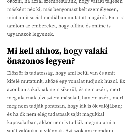
okozni, ha azzal szembesülünk, hogy valaki teljesen
másként néz ki, más benyomást kelt személyesen,
mint amit social mediában mutatott magáról. Én arra
tanítom az embereket, hogy offline és online is
ugyanazok legyenek.
Mi kell ahhoz, hogy valaki
önazonos legyen?
Először is tudatosság, hogy ami belül van és amit
kifelé mutatunk, aközé egy vonalat tudjunk húzni. Ez
azonban sokaknak nem sikerül, és nem azért, mert
meg akarnak téveszteni másokat, hanem azért, mert
még nem tudják pontosan, hogy kik is ők valójában;
és ha ők nem elég tudatosak saját magukkal
kapcsolatban, akkor nem is tudják megmutatni a
saját valójukat a világnak. Azt szoktam mondani,