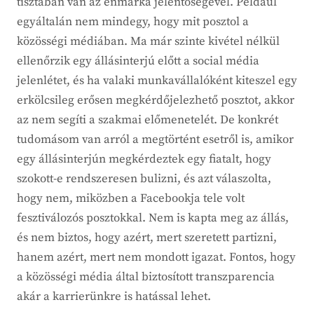
tisztában van az énmárka jelentőségével. Például
egyáltalán nem mindegy, hogy mit posztol a
közösségi médiában. Ma már szinte kivétel nélkül
ellenőrzik egy állásinterjú előtt a social média
jelenlétet, és ha valaki munkavállalóként kiteszel egy
erkölcsileg erősen megkérdőjelezhető posztot, akkor
az nem segíti a szakmai előmenetelét. De konkrét
tudomásom van arról a megtörtént esetről is, amikor
egy állásinterjún megkérdeztek egy fiatalt, hogy
szokott-e rendszeresen bulizni, és azt válaszolta,
hogy nem, miközben a Facebookja tele volt
fesztiválozós posztokkal. Nem is kapta meg az állás,
és nem biztos, hogy azért, mert szeretett partizni,
hanem azért, mert nem mondott igazat. Fontos, hogy
a közösségi média által biztosított transzparencia
akár a karrierünkre is hatással lehet.