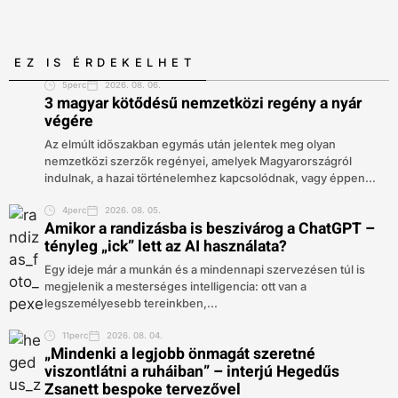
EZ IS ÉRDEKELHET
5perc
2026. 08. 06.
3 magyar kötődésű nemzetközi regény a nyár
végére
Az elmúlt időszakban egymás után jelentek meg olyan
nemzetközi szerzők regényei, amelyek Magyarországról
indulnak, a hazai történelemhez kapcsolódnak, vagy éppen...
4perc
2026. 08. 05.
Amikor a randizásba is beszivárog a ChatGPT –
tényleg „ick” lett az AI használata?
Egy ideje már a munkán és a mindennapi szervezésen túl is
megjelenik a mesterséges intelligencia: ott van a
legszemélyesebb tereinkben,...
11perc
2026. 08. 04.
„Mindenki a legjobb önmagát szeretné
viszontlátni a ruháiban” – interjú Hegedűs
Zsanett bespoke tervezővel