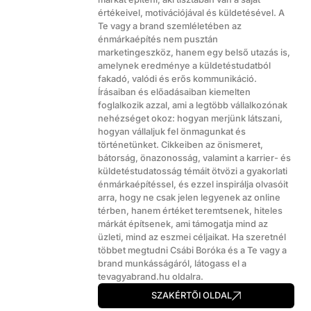
értékeivel, motivációjával és küldetésével. A
Te vagy a brand szemléletében az
énmárkaépítés nem pusztán
marketingeszköz, hanem egy belső utazás is,
amelynek eredménye a küldetéstudatból
fakadó, valódi és erős kommunikáció.
Írásaiban és előadásaiban kiemelten
foglalkozik azzal, ami a legtöbb vállalkozónak
nehézséget okoz: hogyan merjünk látszani,
hogyan vállaljuk fel önmagunkat és
történetünket. Cikkeiben az önismeret,
bátorság, önazonosság, valamint a karrier- és
küldetéstudatosság témáit ötvözi a gyakorlati
énmárkaépítéssel, és ezzel inspirálja olvasóit
arra, hogy ne csak jelen legyenek az online
térben, hanem értéket teremtsenek, hiteles
márkát építsenek, ami támogatja mind az
üzleti, mind az eszmei céljaikat. Ha szeretnél
többet megtudni Csábi Boróka és a Te vagy a
brand munkásságáról, látogass el a
tevagyabrand.hu oldalra.
SZAKÉRTŐI OLDAL