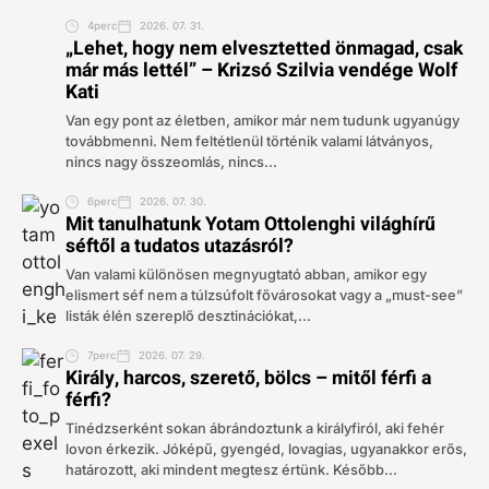
4perc
2026. 07. 31.
„Lehet, hogy nem elvesztetted önmagad, csak
már más lettél” – Krizsó Szilvia vendége Wolf
Kati
Van egy pont az életben, amikor már nem tudunk ugyanúgy
továbbmenni. Nem feltétlenül történik valami látványos,
nincs nagy összeomlás, nincs...
6perc
2026. 07. 30.
Mit tanulhatunk Yotam Ottolenghi világhírű
séftől a tudatos utazásról?
Van valami különösen megnyugtató abban, amikor egy
elismert séf nem a túlzsúfolt fővárosokat vagy a „must-see”
listák élén szereplő desztinációkat,...
7perc
2026. 07. 29.
Király, harcos, szerető, bölcs – mitől férfi a
férfi?
Tinédzserként sokan ábrándoztunk a királyfiról, aki fehér
lovon érkezik. Jóképű, gyengéd, lovagias, ugyanakkor erős,
határozott, aki mindent megtesz értünk. Később...