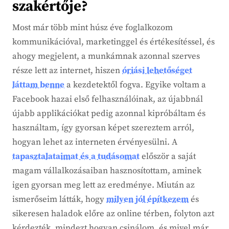
szakértője?
Most már több mint húsz éve foglalkozom
kommunikációval, marketinggel és értékesítéssel, és
ahogy megjelent, a munkámnak azonnal szerves
része lett az internet, hiszen
óriási lehetőséget
láttam benne
a kezdetektől fogva. Egyike voltam a
Facebook hazai első felhasználóinak, az újabbnál
újabb applikációkat pedig azonnal kipróbáltam és
használtam, így gyorsan képet szereztem arról,
hogyan lehet az interneten érvényesülni. A
tapasztalataimat és a tudásomat
először a saját
magam vállalkozásaiban hasznosítottam, aminek
igen gyorsan meg lett az eredménye. Miután az
ismerőseim látták, hogy
milyen jól építkezem
és
sikeresen haladok előre az online térben, folyton azt
kérdezték, mindezt hogyan csinálom, és mivel már