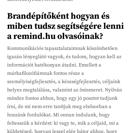
Brandépítőként hogyan és
miben tudsz segítségére lenni
a remind.hu olvasóinak?
Kommunikációs tapasztalataimnak köszönhetően
igazán lényeglátó vagyok, és tudom, hogyan kell az
információt hatékonyan átadni. Emellett a
márkafilozófiámnak fontos része a
személyiségfejlesztés, a készségfejlesztés, céljaink
helyes megtalálása, valamint az önismeret. Nyilván
mindez fontos ahhoz, hogy egy jó posztot tudjunk
írni, de mi nem erre tanítjuk meg elsősorban a
hozzánk fordulókat. Mi onnan indulunk, hogy
feltesszük a kérdést: ki vagy te, mik a céljaid, mi a
küldetésed, hogyan leszel elég bátor ahhoz, hogy