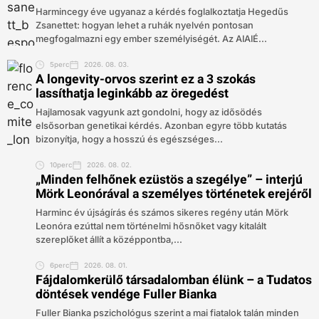
Harmincegy éve ugyanaz a kérdés foglalkoztatja Hegedűs
Zsanettet: hogyan lehet a ruhák nyelvén pontosan
megfogalmazni egy ember személyiségét. Az AIAIÉ...
5perc
2026. 08. 03.
A longevity-orvos szerint ez a 3 szokás
lassíthatja leginkább az öregedést
Hajlamosak vagyunk azt gondolni, hogy az idősödés
elsősorban genetikai kérdés. Azonban egyre több kutatás
bizonyítja, hogy a hosszú és egészséges...
10perc
2026. 08. 02.
„Minden felhőnek ezüstös a szegélye” – interjú
Mörk Leonórával a személyes történetek erejéről
Harminc év újságírás és számos sikeres regény után Mörk
Leonóra ezúttal nem történelmi hősnőket vagy kitalált
szereplőket állít a középpontba,...
6perc
2026. 08. 01.
Fájdalomkerülő társadalomban élünk – a Tudatos
döntések vendége Fuller Bianka
Fuller Bianka pszichológus szerint a mai fiatalok talán minden