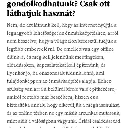
gondolkodhatunk? Csak ott
láthatjuk hasznát?
Nem, de azt látnunk kell, hogy az internet nyújtja a
legnagyobb lehetőséget az énmárkaépítéshez, arról
nem beszélve, hogy a világhálón keresztül tudjuk a
legtöbb embert elérni. De emellett van egy offline
élünk is, és meg kell jelennünk meetingeken,
előadásokon, kapcsolatokat kell építenünk, és
ilyenkor jó, ha önazonosak tudunk lenni, ami
tulajdonképpen az énmárkaépítés alapja. Ehhez
szükség van arra a belülről kifelé való építkezésre,
amiről fentebb már beszéltem, hiszen ez a
biztosítéka annak, hogy elkerüljük a meghasonulást,
és az online térben ne egy másik arcunkat mutassuk,
mint akik a valóságban vagyunk. Óriási csalódást tud