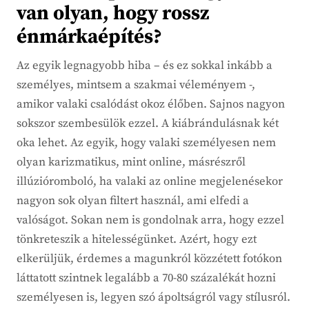
van olyan, hogy rossz
énmárkaépítés?
Az egyik legnagyobb hiba – és ez sokkal inkább a
személyes, mintsem a szakmai véleményem -,
amikor valaki csalódást okoz élőben. Sajnos nagyon
sokszor szembesülök ezzel. A kiábrándulásnak két
oka lehet. Az egyik, hogy valaki személyesen nem
olyan karizmatikus, mint online, másrészről
illúzióromboló, ha valaki az online megjelenésekor
nagyon sok olyan filtert használ, ami elfedi a
valóságot. Sokan nem is gondolnak arra, hogy ezzel
tönkreteszik a hitelességünket. Azért, hogy ezt
elkerüljük, érdemes a magunkról közzétett fotókon
láttatott szintnek legalább a 70-80 százalékát hozni
személyesen is, legyen szó ápoltságról vagy stílusról.