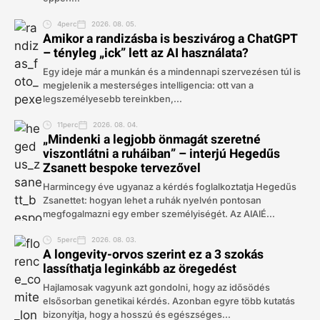
4perc
2026. 08. 05.
Amikor a randizásba is beszivárog a ChatGPT
– tényleg „ick” lett az AI használata?
Egy ideje már a munkán és a mindennapi szervezésen túl is
megjelenik a mesterséges intelligencia: ott van a
legszemélyesebb tereinkben,...
11perc
2026. 08. 04.
„Mindenki a legjobb önmagát szeretné
viszontlátni a ruháiban” – interjú Hegedűs
Zsanett bespoke tervezővel
Harmincegy éve ugyanaz a kérdés foglalkoztatja Hegedűs
Zsanettet: hogyan lehet a ruhák nyelvén pontosan
megfogalmazni egy ember személyiségét. Az AIAIÉ...
5perc
2026. 08. 03.
A longevity-orvos szerint ez a 3 szokás
lassíthatja leginkább az öregedést
Hajlamosak vagyunk azt gondolni, hogy az idősödés
elsősorban genetikai kérdés. Azonban egyre több kutatás
bizonyítja, hogy a hosszú és egészséges...