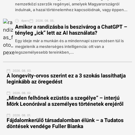
nemzetközi szerzők regényei, amelyek Magyarországról
indulnak, a hazai történelemhez kapcsolódnak, vagy éppen...
4perc
2026. 08. 05.
Amikor a randizásba is beszivárog a ChatGPT –
tényleg „ick” lett az AI használata?
Egy ideje már a munkán és a mindennapi szervezésen túl is
megjelenik a mesterséges intelligencia: ott van a
legszemélyesebb tereinkben,...
2026. 08. 03.
A longevity-orvos szerint ez a 3 szokás lassíthatja
leginkább az öregedést
2026. 08. 02.
„Minden felhőnek ezüstös a szegélye” – interjú
Mörk Leonórával a személyes történetek erejéről
2026. 08. 01.
Fájdalomkerülő társadalomban élünk – a Tudatos
döntések vendége Fuller Bianka