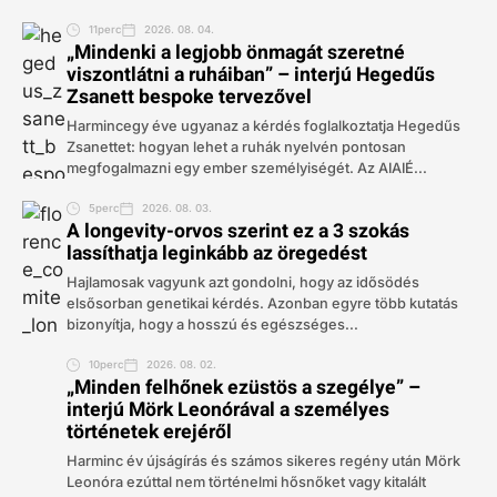
11perc
2026. 08. 04.
„Mindenki a legjobb önmagát szeretné
viszontlátni a ruháiban” – interjú Hegedűs
Zsanett bespoke tervezővel
Harmincegy éve ugyanaz a kérdés foglalkoztatja Hegedűs
Zsanettet: hogyan lehet a ruhák nyelvén pontosan
megfogalmazni egy ember személyiségét. Az AIAIÉ...
5perc
2026. 08. 03.
A longevity-orvos szerint ez a 3 szokás
lassíthatja leginkább az öregedést
Hajlamosak vagyunk azt gondolni, hogy az idősödés
elsősorban genetikai kérdés. Azonban egyre több kutatás
bizonyítja, hogy a hosszú és egészséges...
10perc
2026. 08. 02.
„Minden felhőnek ezüstös a szegélye” –
interjú Mörk Leonórával a személyes
történetek erejéről
Harminc év újságírás és számos sikeres regény után Mörk
Leonóra ezúttal nem történelmi hősnőket vagy kitalált