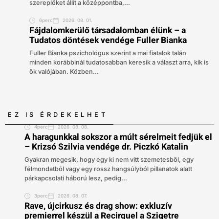
szereplőket állít a középpontba,...
6perc
2026. 08. 01.
Fájdalomkerülő társadalomban élünk – a
Tudatos döntések vendége Fuller Bianka
Fuller Bianka pszichológus szerint a mai fiatalok talán
minden korábbinál tudatosabban keresik a választ arra, kik is
ők valójában. Közben...
EZ IS ÉRDEKELHET
4perc
2026. 08. 08.
A haragunkkal sokszor a múlt sérelmeit fedjük el
– Krizsó Szilvia vendége dr. Piczkó Katalin
Gyakran megesik, hogy egy ki nem vitt szemetesből, egy
félmondatból vagy egy rossz hangsúlyból pillanatok alatt
párkapcsolati háború lesz, pedig...
3perc
2026. 08. 07.
Rave, újcirkusz és drag show: exkluzív
premierrel készül a Recirquel a Szigetre