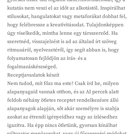
kutatás nem veszi el az időt az alkotástól. Inspirálhat
stílusokat, hangulatokat vagy metaforákat dobhat fel,
hogy felébressze a kreativitásodat. Tulajdonképpen
úgy viselkedik, mintha lenne egy társszerződ. Ha
szeretnéd, visszajelzést is ad az általad írt szöveg
ritmusáról, nyelvezetéről, így segít abban is, hogy
folyamatosan fejlődjön az írás- és a
fogalmazáskészséged.
Receptjavaslatok készít
Nem tudod, mit főzz ma este? Csak írd be, milyen
alapanyagaid vannak otthon, és az AI percek alatt
feldob néhány ötletes receptet rendelkezésre álló
alapanyagok alapján, sőt akár személyre is szabja
azokat az étrendi igényeidhez vagy az ízlésedhez
igazítva. Ha épp nincs ötletünk, gyorsan kínálhat
változatos menüsorokat, vagy új fűszerezési módokat