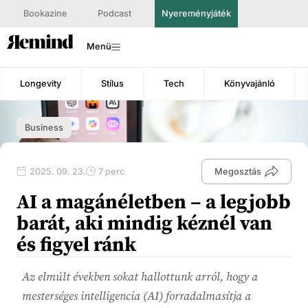
Bookazine
Podcast
Nyereményjáték
Menü
Longevity
Stílus
Tech
Könyvajánló
Business
2025. 09. 23.
7 perc
Megosztás
AI a magánéletben – a legjobb
barát, aki mindig kéznél van
és figyel ránk
Az elmúlt években sokat hallottunk arról, hogy a
mesterséges intelligencia (AI) forradalmasítja a