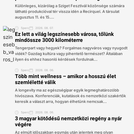
Különleges, kizárólag a Sziget Fesztivál közönsége számára
látható produkcióval tér vissza idén a Recirquel. A társulat
augusztus 11. és 15....
5perc
2026. 08. 07.
Ez lett a világ legszínesebb városa, tőlünk
mindössze 3000 kilométerre
Tengerpart vagy hegyek? Forgalmas nagyváros vagy nyugodt
vidék? Gazdag kultúra vagy pihentető természet? Általában
ilyen és ehhez hasonló kérdések fordulnak...
5perc
2026. 08. 06.
Több mint wellness – amikor a hosszú élet
szemléletté válik
A longevity ma az egészségipar egyik legmeghatározóbb
hívószava. Konferenciák, kutatások és nemzetközi szakértők
keresik a választ arra, hogyan élhetünk nemcsak...
5perc
2026. 08. 06.
3 magyar kötődésű nemzetközi regény a nyár
végére
Az elmúlt időszakban egymás után jelentek meg olyan