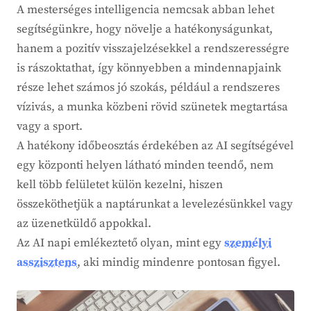
A mesterséges intelligencia nemcsak abban lehet
segítségünkre, hogy növelje a hatékonyságunkat,
hanem a pozitív visszajelzésekkel a rendszerességre
is rászoktathat, így könnyebben a mindennapjaink
része lehet számos jó szokás, például a rendszeres
vízivás, a munka közbeni rövid szünetek megtartása
vagy a sport.
A hatékony időbeosztás érdekében az AI segítségével
egy központi helyen látható minden teendő, nem
kell több felületet külön kezelni, hiszen
összeköthetjük a naptárunkat a levelezésünkkel vagy
az üzenetküldő appokkal.
Az AI napi emlékeztető olyan, mint egy
személyi
asszisztens
, aki mindig mindenre pontosan figyel.