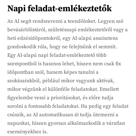
Napi feladat-emlékeztetők
Az AI segít rendszerezni a teendőinket. Legyen szó
bevásárlólistáról, születésnapi emlékeztetőről vagy a
heti edzésidőpontokról, egy AI-alapú asszisztens
gondoskodik róla, hogy ne felejtsünk el semmit.
Egy AI-alapú napi feladat-emlékeztető több
szempontból is hasznos lehet, hiszen nem csak fix
időpontban szól, hanem képes tanulni a
szokásainkból, például mikor vagyunk aktívak,
mikor végzünk el különféle feladatokat. Emellett
figyelembe veszi a prioritásokat, és előre tudja
sorolni a fontosabb feladatokat. Ha pedig egy feladat
csúszik, az AI automatikusan át tudja ütemezni a
napunkat, hiszen gyorsan alkalmazkodik a váratlan
eseményekhez is.