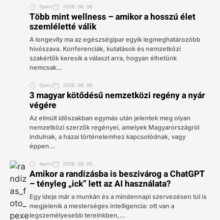
5perc
2026. 08. 06.
Több mint wellness – amikor a hosszú élet
szemléletté válik
A longevity ma az egészségipar egyik legmeghatározóbb
hívószava. Konferenciák, kutatások és nemzetközi
szakértők keresik a választ arra, hogyan élhetünk
nemcsak...
5perc
2026. 08. 06.
3 magyar kötődésű nemzetközi regény a nyár
végére
Az elmúlt időszakban egymás után jelentek meg olyan
nemzetközi szerzők regényei, amelyek Magyarországról
indulnak, a hazai történelemhez kapcsolódnak, vagy
éppen...
4perc
2026. 08. 05.
Amikor a randizásba is beszivárog a ChatGPT
– tényleg „ick” lett az AI használata?
Egy ideje már a munkán és a mindennapi szervezésen túl is
megjelenik a mesterséges intelligencia: ott van a
legszemélyesebb tereinkben,...