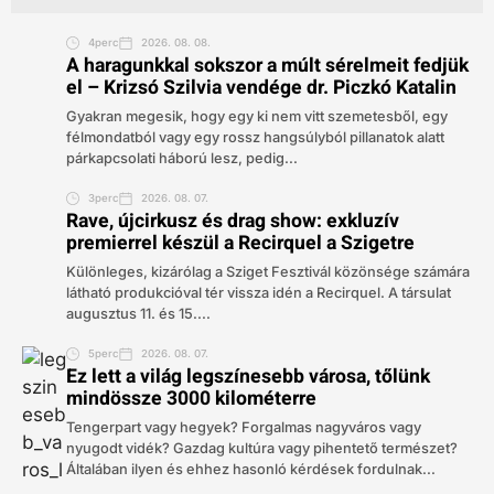
4perc
2026. 08. 08.
A haragunkkal sokszor a múlt sérelmeit fedjük
el – Krizsó Szilvia vendége dr. Piczkó Katalin
Gyakran megesik, hogy egy ki nem vitt szemetesből, egy
félmondatból vagy egy rossz hangsúlyból pillanatok alatt
párkapcsolati háború lesz, pedig...
3perc
2026. 08. 07.
Rave, újcirkusz és drag show: exkluzív
premierrel készül a Recirquel a Szigetre
Különleges, kizárólag a Sziget Fesztivál közönsége számára
látható produkcióval tér vissza idén a Recirquel. A társulat
augusztus 11. és 15....
5perc
2026. 08. 07.
Ez lett a világ legszínesebb városa, tőlünk
mindössze 3000 kilométerre
Tengerpart vagy hegyek? Forgalmas nagyváros vagy
nyugodt vidék? Gazdag kultúra vagy pihentető természet?
Általában ilyen és ehhez hasonló kérdések fordulnak...