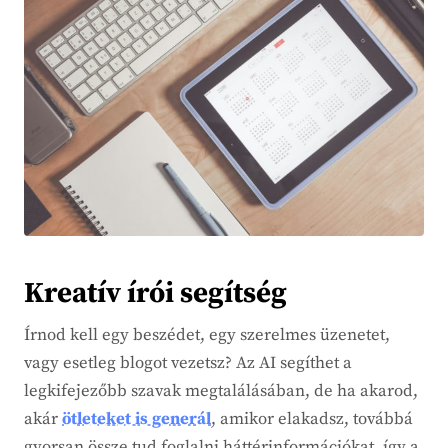
Kreatív írói segítség
Írnod kell egy beszédet, egy szerelmes üzenetet,
vagy esetleg blogot vezetsz? Az AI segíthet a
legkifejezőbb szavak megtalálásában, de ha akarod,
akár
ötleteket is generál
, amikor elakadsz, továbbá
gyorsan össze tud foglalni háttérinformációkat, így a