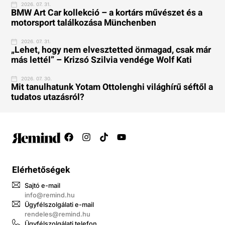
2026. 07. 31.
BMW Art Car kollekció – a kortárs művészet és a
motorsport találkozása Münchenben
2026. 07. 31.
„Lehet, hogy nem elvesztetted önmagad, csak már
más lettél” – Krizsó Szilvia vendége Wolf Kati
2026. 07. 30.
Mit tanulhatunk Yotam Ottolenghi világhírű séftől a
tudatos utazásról?
Elérhetőségek
Sajtó e-mail
info@remind.hu
Ügyfélszolgálati e-mail
rendeles@remind.hu
Ügyfélszolgálati telefon