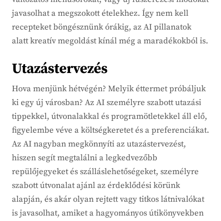
javasolhat a megszokott ételekhez. Így nem kell
recepteket böngésznünk órákig, az AI pillanatok
alatt kreatív megoldást kínál még a maradékokból is.
Utazástervezés
Hova menjünk hétvégén? Melyik éttermet próbáljuk
ki egy új városban? Az AI személyre szabott utazási
tippekkel, útvonalakkal és programötletekkel áll elő,
figyelembe véve a költségkeretet és a preferenciákat.
Az AI nagyban megkönnyíti az utazástervezést,
hiszen segít megtalálni a legkedvezőbb
repülőjegyeket és szálláslehetőségeket, személyre
szabott útvonalat ajánl az érdeklődési körünk
alapján, és akár olyan rejtett vagy titkos látnivalókat
is javasolhat, amiket a hagyományos útikönyvekben