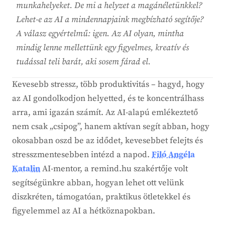
munkahelyeket. De mi a helyzet a magánéletünkkel?
Lehet-e az AI a mindennapjaink megbízható segítője?
A válasz egyértelmű: igen. Az AI olyan, mintha
mindig lenne mellettünk egy figyelmes, kreatív és
tudással teli barát, aki sosem fárad el.
Kevesebb stressz, több produktivitás – hagyd, hogy
az AI gondolkodjon helyetted, és te koncentrálhass
arra, ami igazán számít. Az AI-alapú emlékeztető
nem csak „csipog”, hanem aktívan segít abban, hogy
okosabban oszd be az idődet, kevesebbet felejts és
stresszmentesebben intézd a napod.
Filó Angéla
Katalin
AI-mentor, a remind.hu szakértője volt
segítségünkre abban, hogyan lehet ott velünk
diszkréten, támogatóan, praktikus ötletekkel és
figyelemmel az AI a hétköznapokban.