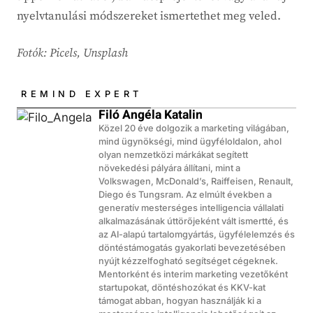
nyelvtanulási módszereket ismertethet meg veled.
Fotók: Picels, Unsplash
REMIND EXPERT
Filó Angéla Katalin
Közel 20 éve dolgozik a marketing világában,
mind ügynökségi, mind ügyféloldalon, ahol
olyan nemzetközi márkákat segített
növekedési pályára állítani, mint a
Volkswagen, McDonald’s, Raiffeisen, Renault,
Diego és Tungsram. Az elmúlt években a
generatív mesterséges intelligencia vállalati
alkalmazásának úttörőjeként vált ismertté, és
az AI-alapú tartalomgyártás, ügyfélelemzés és
döntéstámogatás gyakorlati bevezetésében
nyújt kézzelfogható segítséget cégeknek.
Mentorként és interim marketing vezetőként
startupokat, döntéshozókat és KKV-kat
támogat abban, hogyan használják ki a