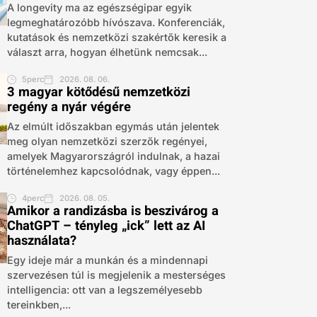
A longevity ma az egészségipar egyik
legmeghatározóbb hívószava. Konferenciák,
kutatások és nemzetközi szakértők keresik a
választ arra, hogyan élhetünk nemcsak...
5perc
2026. 08. 06.
3 magyar kötődésű nemzetközi
regény a nyár végére
Az elmúlt időszakban egymás után jelentek
meg olyan nemzetközi szerzők regényei,
amelyek Magyarországról indulnak, a hazai
történelemhez kapcsolódnak, vagy éppen...
4perc
2026. 08. 05.
Amikor a randizásba is beszivárog a
ChatGPT – tényleg „ick” lett az AI
használata?
Egy ideje már a munkán és a mindennapi
szervezésen túl is megjelenik a mesterséges
intelligencia: ott van a legszemélyesebb
tereinkben,...