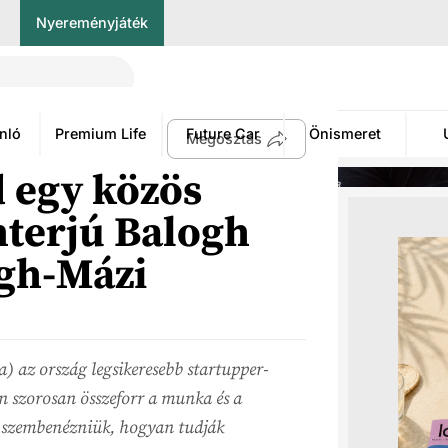
Nyereményjáték
nló
Premium Life
Future Car
Önismeret
Megosztás
d egy közös
terjú Balogh
ogh-Mázi
 az ország legsikeresebb startupper-
n szorosan összeforr a munka és a
l szembenézniük, hogyan tudják