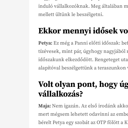
induló vállalkozóknak. Meg általában m
mellett ültünk le beszélgetni.
Ekkor mennyi idősek vo
Petya:
Ez még a Panni előtti időszak: b
tízévesek, mint pár, úgyhogy nagyjából n
időszakunk elkezdődött. Rengeteget uta
alapítóval beszélgettünk a teraszunkon 
Volt olyan pont, hogy ú
vállalkozás?
Maja:
Nem igazán. Az első irodánk akkor
mert mégsem lehetett odavinni az ember
bérelt Petya egy szobát az OTP fölött a K