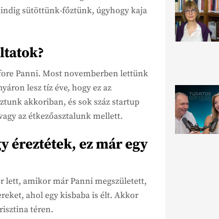
indig sütöttünk-főztünk, úgyhogy kaja
ltatok?
efore Panni. Most novemberben lettünk
yáron lesz tíz éve, hogy ez az
ztunk akkoriban, és sok száz startup
vagy az étkezőasztalunk mellett.
gy éreztétek, ez már egy
 lett, amikor már Panni megszületett,
eket, ahol egy kisbaba is élt. Akkor
risztina téren.