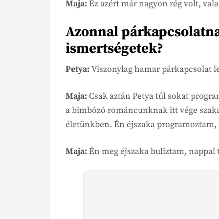
Maja:
Ez azért már nagyon rég volt, val
Azonnal párkapcsolatnak
ismertségetek?
Petya:
Viszonylag hamar párkapcsolat let
Maja:
Csak aztán Petya túl sokat progra
a bimbózó románcunknak itt vége szakad
életünkben. Én éjszaka programoztam, 
Maja:
Én meg éjszaka buliztam, nappal 