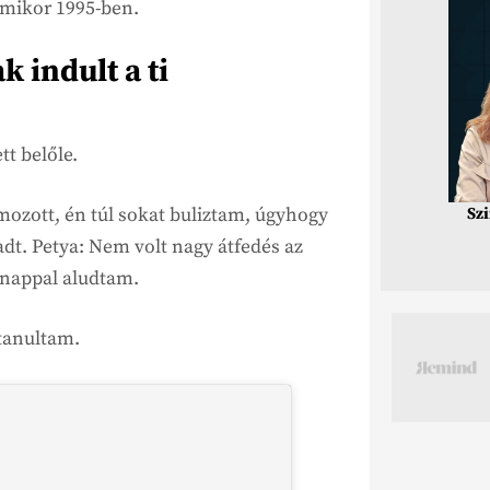
amikor 1995-ben.
 indult a ti
t belőle.
mozott, én túl sokat buliztam, úgyhogy
Sz
t. Petya: Nem volt nagy átfedés az
nappal aludtam.
tanultam.