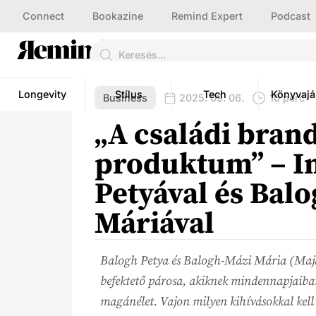
Connect
Bookazine
Remind Expert
Podcast
Longevity
Stílus
Tech
Könyvajá
Business
2025. 09. 06.
10 perc
„A családi bran
produktum” – In
Petyával és Bal
Máriával
Balogh Petya és Balogh-Mázi Mária (Maja)
befektető párosa, akiknek mindennapjaiba
magánélet. Vajon milyen kihívásokkal kel