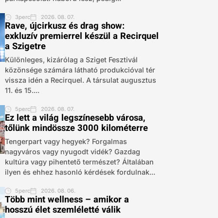
3perc
2026. 08. 07.
Rave, újcirkusz és drag show:
exkluzív premierrel készül a Recirquel
a Szigetre
Különleges, kizárólag a Sziget Fesztivál
közönsége számára látható produkcióval tér
vissza idén a Recirquel. A társulat augusztus
11. és 15....
5perc
2026. 08. 07.
Ez lett a világ legszínesebb városa,
tőlünk mindössze 3000 kilométerre
Tengerpart vagy hegyek? Forgalmas
nagyváros vagy nyugodt vidék? Gazdag
kultúra vagy pihentető természet? Általában
ilyen és ehhez hasonló kérdések fordulnak...
5perc
2026. 08. 06.
Több mint wellness – amikor a
hosszú élet szemléletté válik