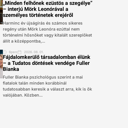
„Minden felhőnek ezüstös a szegélye”
– interjú Mörk Leonórával a
személyes történetek erejéről
Harminc év újságírás és számos sikeres
regény után Mörk Leonóra ezúttal nem
történelmi hősnőket vagy kitalált szereplőket
állít a középpontba,...
6perc
2026. 08. 01.
Fájdalomkerülő társadalomban élünk
– a Tudatos döntések vendége Fuller
Bianka
Fuller Bianka pszichológus szerint a mai
fiatalok talán minden korábbinál
tudatosabban keresik a választ arra, kik is ők
valójában. Közben...