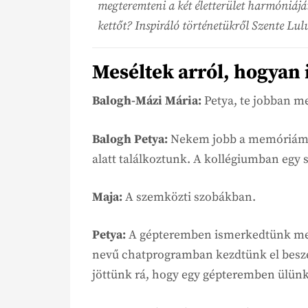
megteremteni a két életterület harmóniáját 
kettőt? Inspiráló történetükről Szente Lul
Meséltek arról, hogyan
Balogh-Mázi Mária:
Petya, te jobban me
Balogh
Petya:
Nekem jobb a memóriá
alatt találkoztunk. A kollégiumban egy 
Maja:
A szemközti szobákban.
Petya:
A gépteremben ismerkedtünk meg.
nevű chatprogramban kezdtünk el beszé
jöttünk rá, hogy egy gépteremben ülünk