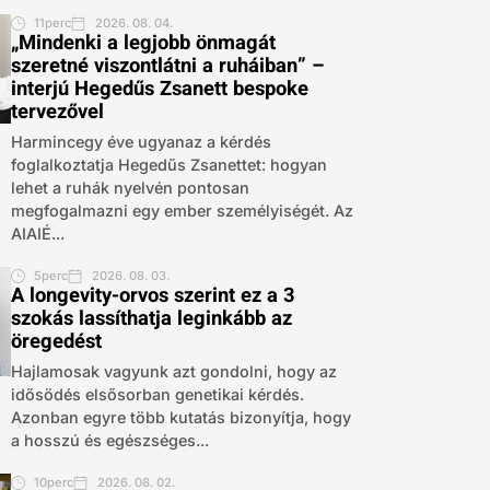
11perc
2026. 08. 04.
„Mindenki a legjobb önmagát
szeretné viszontlátni a ruháiban” –
interjú Hegedűs Zsanett bespoke
tervezővel
Harmincegy éve ugyanaz a kérdés
foglalkoztatja Hegedűs Zsanettet: hogyan
lehet a ruhák nyelvén pontosan
megfogalmazni egy ember személyiségét. Az
AIAIÉ...
5perc
2026. 08. 03.
A longevity-orvos szerint ez a 3
szokás lassíthatja leginkább az
öregedést
Hajlamosak vagyunk azt gondolni, hogy az
idősödés elsősorban genetikai kérdés.
Azonban egyre több kutatás bizonyítja, hogy
a hosszú és egészséges...
10perc
2026. 08. 02.