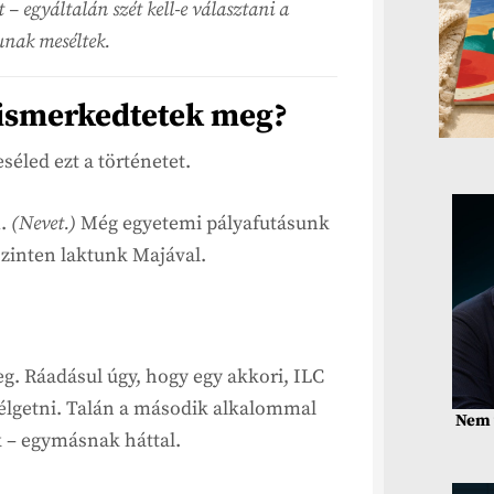
– egyáltalán szét kell-e választani a
unak meséltek.
 ismerkedtetek meg?
séled ezt a történetet.
m.
(Nevet.)
Még egyetemi pályafutásunk
szinten laktunk Majával.
 Ráadásul úgy, hogy egy akkori, ILC
lgetni. Talán a második alkalommal
Nem 
 – egymásnak háttal.