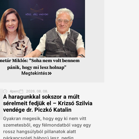
inetár Miklós: "Soha nem volt bennem
pánik, hogy mi lesz holnap”
Megtekintés
4perc
2026. 08. 08.
A haragunkkal sokszor a múlt
sérelmeit fedjük el – Krizsó Szilvia
vendége dr. Piczkó Katalin
Gyakran megesik, hogy egy ki nem vitt
szemetesből, egy félmondatból vagy egy
rossz hangsúlyból pillanatok alatt
párkapcsolati háború lesz, pedig...