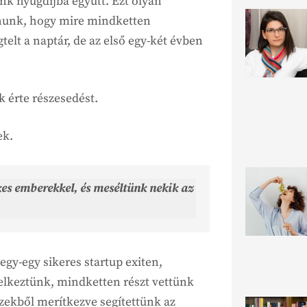
nk nyugdíjba együtt. Ezt olyan
nunk, hogy mire mindketten
lt a naptár, de az első egy-két évben
érte részesedést.
ek.
kes emberekkel, és meséltünk nekik az
gy-egy sikeres startup exiten,
elkeztünk, mindketten részt vettünk
zekből merítkezve segítettünk az