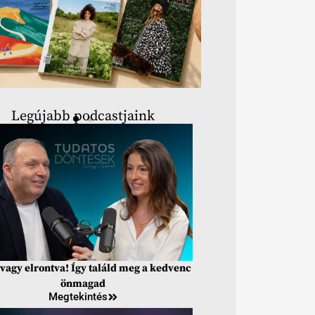
Legújabb podcastjaink
vagy elrontva! Így találd meg a kedvenc
önmagad
Megtekintés