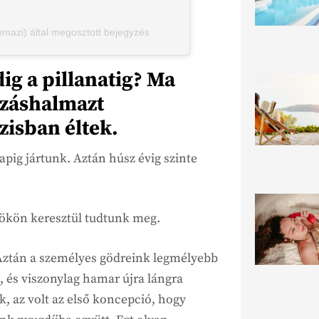
azi) által megosztott bejegyzés
ig a pillanatig? Ma
ozáshalmazt
zisban éltek.
ig jártunk. Aztán húsz évig szinte
ökön keresztül tudtunk meg.
Aztán a személyes gödreink legmélyebb
 és viszonylag hamar újra lángra
, az volt az első koncepció, hogy