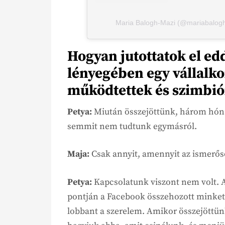
Maria Balogh-Mazi (@mariabaloghm
Hogyan jutottatok el edd
lényegében egy vállalk
működtettek és szimbió
Petya:
Miután összejöttünk, három hónap
semmit nem tudtunk egymásról.
Maja:
Csak annyit, amennyit az ismerős
Petya:
Kapcsolatunk viszont nem volt. 
pontján a Facebook összehozott minket,
lobbant a szerelem. Amikor összejöttünk