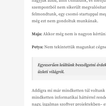
hagyjuk abba, amit csinálunk, és menjü
szempontból nem sikerült megvalósíta
felmondtunk, egy csomó startuppal megte
még ezt nem gondoltuk munkának.
Maja:
Akkor még nem is nagyon kértünk 
Petya:
Nem tekintettük magunkat cégn
Egyszerűen leültünk beszélgetni érde
üzleti világról.
Addigra mi már mindketten túl voltunk e
mindketten informatikai háttérrel rend
nagy, izgalmas szoftver projektekben– e