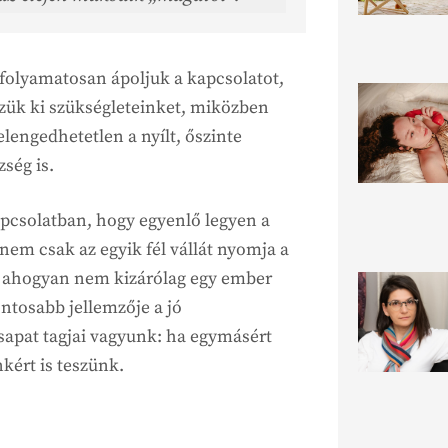
folyamatosan ápoljuk a kapcsolatot,
zzük ki szükségleteinket, miközben
lengedhetetlen a nyílt, őszinte
ség is.
apcsolatban, hogy egyenlő legyen a
em csak az egyik fél vállát nyomja a
, ahogyan nem kizárólag egy ember
ontosabb jellemzője a jó
sapat tagjai vagyunk: ha egymásért
kért is teszünk.