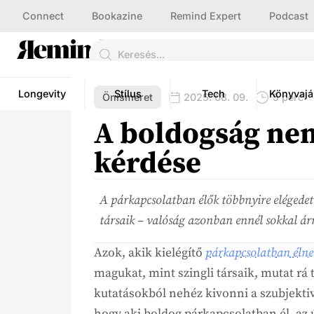
Connect
Bookazine
Remind Expert
Podcast
Longevity
Stílus
Tech
Könyvajá
Önismeret
2025. 08. 09.
5 perc
A boldogság ne
kérdése
A párkapcsolatban élők többnyire elégede
társaik – valóság azonban ennél sokkal ár
Azok, akik kielégítő
párkapcsolatban élne
magukat, mint szingli társaik, mutat rá
kutatásokból nehéz kivonni a szubjektiv
hogy aki boldog párkapcsolatban él, az 