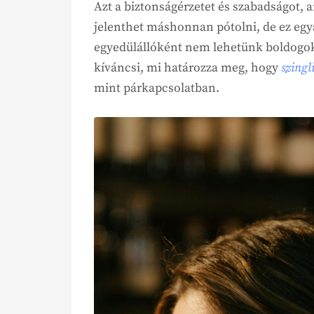
Azt a biztonságérzetet és szabadságot, a
jelenthet máshonnan pótolni, de ez egyá
egyedülállóként nem lehetünk boldogok.
kíváncsi, mi határozza meg, hogy
szingl
mint párkapcsolatban.