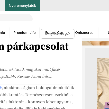
Nyereményjáték
nló
Premium Life
Future Car
Önismeret
Megosztás
m párkapcsolat
ttebbnek hiszik magukat mint facér
nyaltabb. Kerekes Anna írása.
k
, általánosságban boldogabbnak ítélik
 több kutatás. Természetesen ezekből a
itás faktorát – könnyen lehet ugyanis,
úgy gondolja, illik is boldogabbnak