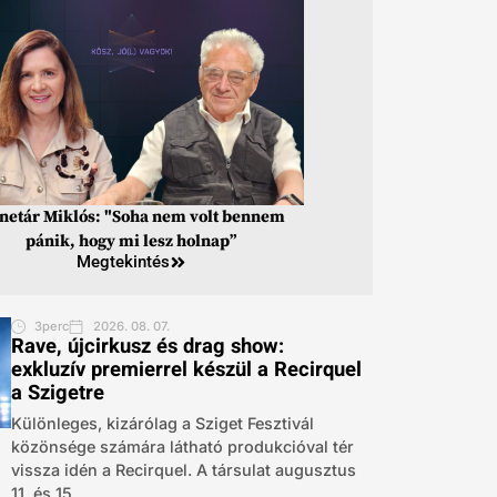
inetár Miklós: "Soha nem volt bennem
pánik, hogy mi lesz holnap”
Megtekintés
3perc
2026. 08. 07.
Rave, újcirkusz és drag show:
exkluzív premierrel készül a Recirquel
a Szigetre
Különleges, kizárólag a Sziget Fesztivál
közönsége számára látható produkcióval tér
vissza idén a Recirquel. A társulat augusztus
11. és 15....