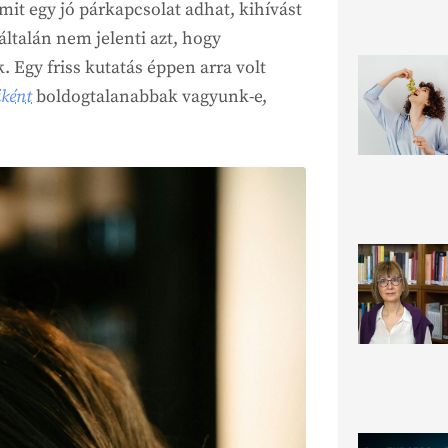
mit egy jó párkapcsolat adhat, kihívást
ltalán nem jelenti azt, hogy
 Egy friss kutatás éppen arra volt
iként
boldogtalanabbak vagyunk-e,