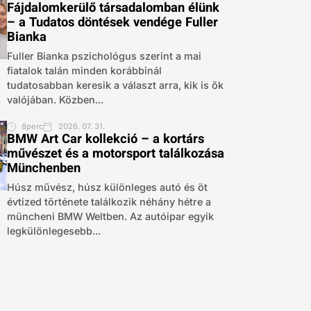
Fájdalomkerülő társadalomban élünk
– a Tudatos döntések vendége Fuller
Bianka
Fuller Bianka pszichológus szerint a mai
fiatalok talán minden korábbinál
tudatosabban keresik a választ arra, kik is ők
valójában. Közben...
8perc
2026. 07. 31.
BMW Art Car kollekció – a kortárs
művészet és a motorsport találkozása
Münchenben
Húsz művész, húsz különleges autó és öt
évtized története találkozik néhány hétre a
müncheni BMW Weltben. Az autóipar egyik
legkülönlegesebb...