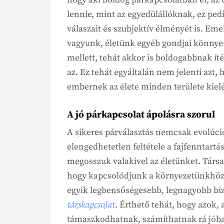
lennie, mint az egyedülállóknak, ez ped
válaszait és szubjektív élményét is. Em
vagyunk, életünk egyéb gondjai könnyen
mellett, tehát akkor is boldogabbnak ít
az. Ez tehát egyáltalán nem jelenti azt,
embernek az élete minden területe kielég
A jó párkapcsolat ápolásra szorul
A sikeres párválasztás nemcsak evolúc
elengedhetetlen feltétele a fajfenntart
megosszuk valakivel az életünket. Társ
hogy kapcsolódjunk a környezetünkhöz
egyik legbensőségesebb, legnagyobb bi
társkapcsolat
. Érthető tehát, hogy azok, 
támaszkodhatnak, számíthatnak rá jóba