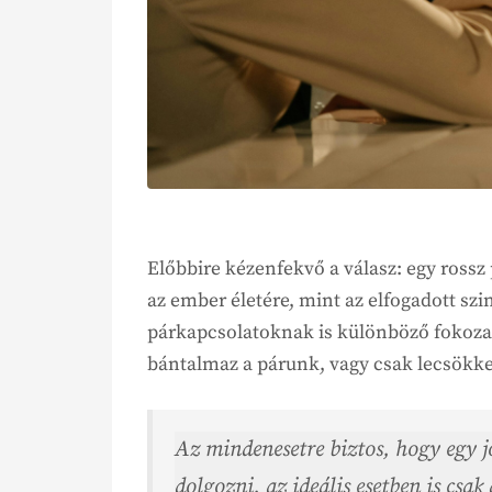
Előbbire kézenfekvő a válasz: egy rossz
az ember életére, mint az elfogadott szi
párkapcsolatoknak is különböző fokoz
bántalmaz a párunk, vagy csak lecsökken
Az mindenesetre biztos, hogy egy j
dolgozni, az ideális esetben is csa