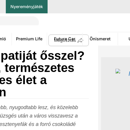
Nyereményjáték
nló
Premium Life
Future Car
Önismeret
Megosztás
patiját ősszel?
, természetes
es élet a
n
bb, nyugodtabb lesz, és közelebb
üzsgés után a város visszavesz a
gesztenyefák és a forró csokoládé