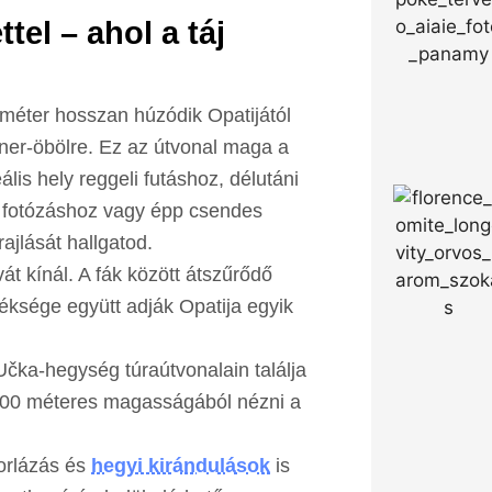
el – ahol a táj
ométer hosszan húzódik Opatijától
rner-öbölre. Ez az útvonal maga a
lis hely reggeli futáshoz, délutáni
, fotózáshoz vagy épp csendes
ajlását hallgatod.
t kínál. A fák között átszűrődő
 kéksége együtt adják Opatija egyik
Učka-hegység túraútvonalain találja
1400 méteres magasságából nézni a
torlázás és
hegyi kirándulások
is