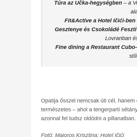
Túra az Učka-hegységben
– a V
ala
Fit&Active a Hotel Ičići-ben
Gesztenye és Csokoládé Feszti
Lovranban és
Fine dining a Restaurant Cubo
stí
Opatija ősszel nemcsak úti cél, hanem é
természetes – ahol a tengerparti sétány
azonnal fel tudsz oldódni a pillanatban.
Fotó: Majoros Krisztina
;
Hotel Ičići