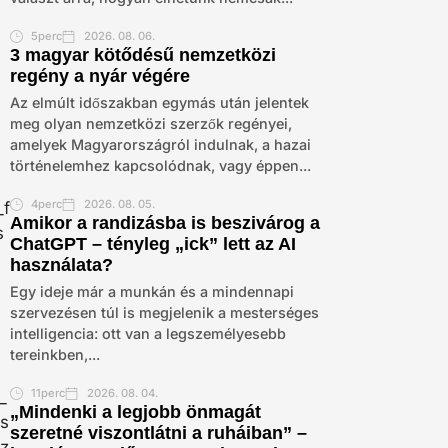
5perc
2026. 08. 06.
3 magyar kötődésű nemzetközi
regény a nyár végére
Az elmúlt időszakban egymás után jelentek
meg olyan nemzetközi szerzők regényei,
amelyek Magyarországról indulnak, a hazai
történelemhez kapcsolódnak, vagy éppen...
4perc
2026. 08. 05.
Amikor a randizásba is beszivárog a
ChatGPT – tényleg „ick” lett az AI
használata?
Egy ideje már a munkán és a mindennapi
szervezésen túl is megjelenik a mesterséges
intelligencia: ott van a legszemélyesebb
tereinkben,...
11perc
2026. 08. 04.
„Mindenki a legjobb önmagát
szeretné viszontlátni a ruháiban” –