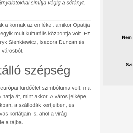
nyalatokkal simítja végig a sétányt.
 a kornak az emlékei, amikor Opatija
yik multikulturális központja volt. Ez
Nem v
nryk Sienkiewicz, Isadora Duncan és
a városból.
Szi
tálló szépség
 európai fürdőélet szimbóluma volt, ma
atja át, mint akkor. A város jelképe,
kban, a szállodák kertjeiben, és
 korlátjain is, ahol a virág
e a tájba.