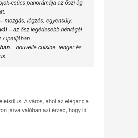
ojak-csúcs panorámája az őszi ég
tt.
– mozgás, légzés, egyensúly.
vál
– az ősz legédesebb hétvégéi
 Opatijában.
-ban
– nouvelle cuisine, tenger és
lus.
letstílus. A város, ahol az elegancia
on járva valóban azt érzed, hogy itt