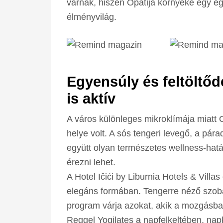
várnak, hiszen Opatija környéke egy eg
élményvilág.
Egyensúly és feltöltőd
is aktív
A város különleges mikroklímája miatt 
helye volt. A sós tengeri levegő, a pár
együtt olyan természetes wellness-hat
érezni lehet.
A Hotel Ičići by Liburnia Hotels & Villas
elegáns formában. Tengerre néző szobá
program várja azokat, akik a mozgásban 
Reggel Yogilates a napfelkeltében, nap