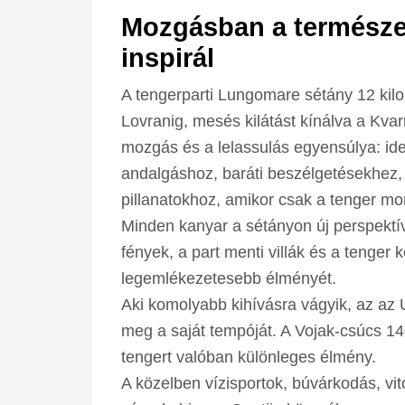
Mozgásban a természett
inspirál
A tengerparti Lungomare sétány 12 kil
Lovranig, mesés kilátást kínálva a Kva
mozgás és a lelassulás egyensúlya: ideá
andalgáshoz, baráti beszélgetésekhez
pillanatokhoz, amikor csak a tenger mor
Minden kanyar a sétányon új perspektívá
fények, a part menti villák és a tenger
legemlékezetesebb élményét.
Aki komolyabb kihívásra vágyik, az az 
meg a saját tempóját. A Vojak-csúcs 
tengert valóban különleges élmény.
A közelben vízisportok, búvárkodás, vi