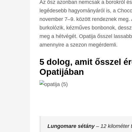
Az ősz azonban nemcsak a borokról és a
legédesebb hagyományáról is, a Chocola
november 7–9. között rendeznek meg. A
burkolózik, kézműves bonbonok, desszert
meg a hétvégét. Opatija ősszel lassabb
amennyire a szezon megérdemli.
5 dolog, amit ősszel é
Opatijában
Lungomare sétány
– 12 kilométer 