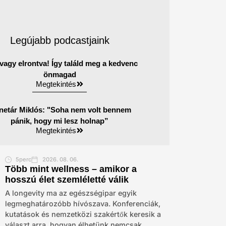
Legújabb podcastjaink
agy elrontva! Így találd meg a kedvenc
önmagad
Megtekintés
netár Miklós: "Soha nem volt bennem
pánik, hogy mi lesz holnap”
Megtekintés
5perc
2026. 08. 06.
Több mint wellness – amikor a
hosszú élet szemléletté válik
A longevity ma az egészségipar egyik
legmeghatározóbb hívószava. Konferenciák,
kutatások és nemzetközi szakértők keresik a
választ arra, hogyan élhetünk nemcsak...