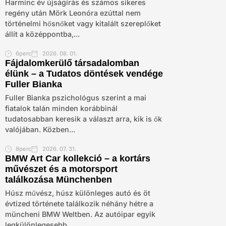
Harminc év újságírás és számos sikeres
regény után Mörk Leonóra ezúttal nem
történelmi hősnőket vagy kitalált szereplőket
állít a középpontba,...
6perc
2026. 08. 01.
Fájdalomkerülő társadalomban
élünk – a Tudatos döntések vendége
Fuller Bianka
Fuller Bianka pszichológus szerint a mai
fiatalok talán minden korábbinál
tudatosabban keresik a választ arra, kik is ők
valójában. Közben...
8perc
2026. 07. 31.
BMW Art Car kollekció – a kortárs
művészet és a motorsport
találkozása Münchenben
Húsz művész, húsz különleges autó és öt
évtized története találkozik néhány hétre a
müncheni BMW Weltben. Az autóipar egyik
legkülönlegesebb...