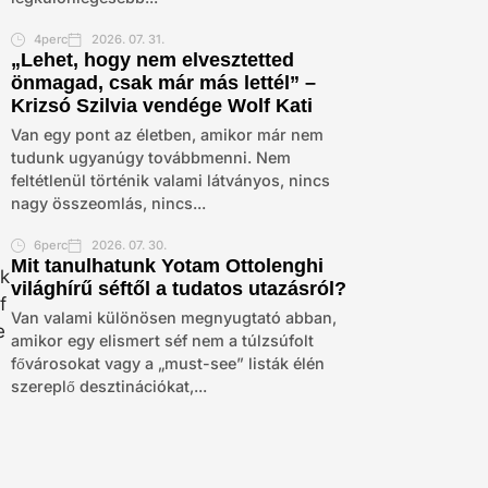
4perc
2026. 07. 31.
„Lehet, hogy nem elvesztetted
önmagad, csak már más lettél” –
Krizsó Szilvia vendége Wolf Kati
Van egy pont az életben, amikor már nem
tudunk ugyanúgy továbbmenni. Nem
feltétlenül történik valami látványos, nincs
nagy összeomlás, nincs...
6perc
2026. 07. 30.
Mit tanulhatunk Yotam Ottolenghi
világhírű séftől a tudatos utazásról?
Van valami különösen megnyugtató abban,
amikor egy elismert séf nem a túlzsúfolt
fővárosokat vagy a „must-see” listák élén
szereplő desztinációkat,...