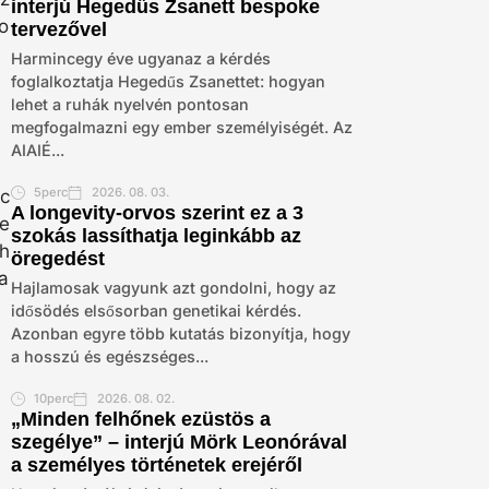
interjú Hegedűs Zsanett bespoke
tervezővel
Harmincegy éve ugyanaz a kérdés
foglalkoztatja Hegedűs Zsanettet: hogyan
lehet a ruhák nyelvén pontosan
megfogalmazni egy ember személyiségét. Az
AIAIÉ...
5perc
2026. 08. 03.
A longevity-orvos szerint ez a 3
szokás lassíthatja leginkább az
öregedést
Hajlamosak vagyunk azt gondolni, hogy az
idősödés elsősorban genetikai kérdés.
Azonban egyre több kutatás bizonyítja, hogy
a hosszú és egészséges...
10perc
2026. 08. 02.
„Minden felhőnek ezüstös a
szegélye” – interjú Mörk Leonórával
a személyes történetek erejéről