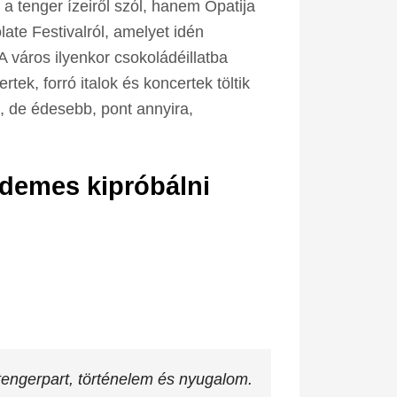
 tenger ízeiről szól, hanem Opatija
te Festivalról, amelyet idén
 város ilyenkor csokoládéillatba
ek, forró italok és koncertek töltik
, de édesebb, pont annyira,
rdemes kipróbálni
tengerpart, történelem és nyugalom.