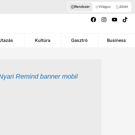
Rendszer
Világos
Sötét
Utazás
Kultúra
Gasztró
Business