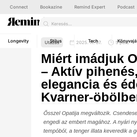
Connect
Bookazine
Remind Expert
Podcast
Longevity
Stílus
Tech
Könyvajá
Utazás
2025. 11. 07.
5 perc
Miért imádjuk O
– Aktív pihenés
elegancia és éd
Kvarner-öbölbe
Ősszel Opatija megváltozik. Csendese
engedi az embert magához. A nyári ny
tempóból, a tenger illata keveredik a 