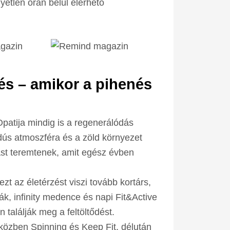
yetlen órán belül elérhető
és – amikor a pihenés
Opatija mindig is a regenerálódás
adús atmoszféra és a zöld környezet
ást teremtenek, amit egész évben
 ezt az életérzést viszi tovább kortárs,
k, infinity medence és napi Fit&Active
találják meg a feltöltődést.
közben Spinning és Keep Fit, délután