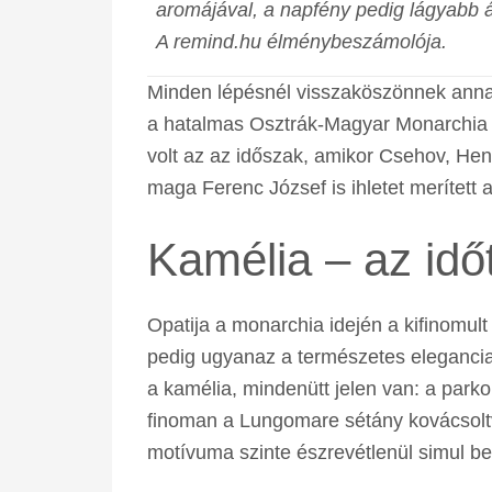
aromájával, a napfény pedig lágyabb ár
A remind.hu élménybeszámolója.
Minden lépésnél visszaköszönnek annak
a hatalmas Osztrák-Magyar Monarchia eg
volt az az időszak, amikor Csehov, He
maga Ferenc József is ihletet merített 
Kamélia – az idő
Opatija a monarchia idején a kifinomult
pedig ugyanaz a természetes elegancia h
a kamélia, mindenütt jelen van: a parko
finoman a Lungomare sétány kovácsoltvas
motívuma szinte észrevétlenül simul bel