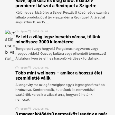
Rave, újcirkusz és drag show: exkluzív
premierrel készül a Recirquel a Szigetre
Különleges, kizárólag a Sziget Fesztivál közönsége számára
látható produkcióval tér vissza idén a Recirquel. A társulat
augusztus 11. és 15....
5perc
2026. 08. 07.
Ez lett a világ legszínesebb városa, tőlünk
mindössze 3000 kilométerre
Tengerpart vagy hegyek? Forgalmas nagyváros vagy
nyugodt vidék? Gazdag kultúra vagy pihentető természet?
Általában ilyen és ehhez hasonló kérdések fordulnak...
5perc
2026. 08. 06.
Több mint wellness – amikor a hosszú élet
szemléletté válik
A longevity ma az egészségipar egyik legmeghatározóbb
hívószava. Konferenciák, kutatások és nemzetközi
szakértők keresik a választ arra, hogyan élhetünk
nemcsak...
5perc
2026. 08. 06.
3 magyar kötődésű nemzetközi regény a nyár