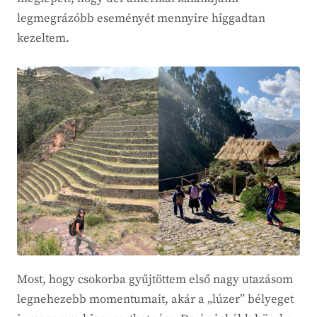
legmegrázóbb eseményét mennyire higgadtan
kezeltem.
Most, hogy csokorba gyűjtöttem első nagy utazásom
legnehezebb momentumait, akár a „lúzer” bélyeget