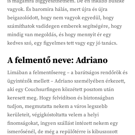
is magamra biggyeszthetném. De én inkább büszke
vagyok. És baromira hálás, mert újra és újra
beigazolódott, hogy nem vagyok egyedül, hogy
számíthatok vadidegen emberek segítségére, hogy
mindig van megoldás, és hogy mennyit ér egy
kedves szó, egy figyelmes tett vagy egy jó tanács.
A felmentő neve: Adriano
Limában a felmentősereg – a barátságos rendőrök és
ügyintézők mellett – Adriano személyében érkezett,
aki egy Couchsurfingen közzétett posztom után
keresett meg. Hogy felvidítson és biztonságban
tudjon, megmutatta nekem a város legszebb
kerületeit, végigkóstoltatta velem a helyi
finomságokat, ingyen szállást intézett nekem egy
ismerősénél, de még a repülőtérre is kibuszozott