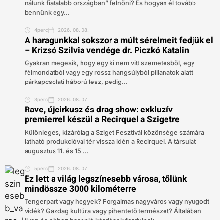
nálunk fiatalabb országban” felnőni? És hogyan él tovább
bennünk egy...
4perc
2026. 08. 08.
A haragunkkal sokszor a múlt sérelmeit fedjük el
– Krizsó Szilvia vendége dr. Piczkó Katalin
Gyakran megesik, hogy egy ki nem vitt szemetesből, egy
félmondatból vagy egy rossz hangsúlyból pillanatok alatt
párkapcsolati háború lesz, pedig...
3perc
2026. 08. 07.
Rave, újcirkusz és drag show: exkluzív
premierrel készül a Recirquel a Szigetre
Különleges, kizárólag a Sziget Fesztivál közönsége számára
látható produkcióval tér vissza idén a Recirquel. A társulat
augusztus 11. és 15....
5perc
2026. 08. 07.
Ez lett a világ legszínesebb városa, tőlünk
mindössze 3000 kilométerre
Tengerpart vagy hegyek? Forgalmas nagyváros vagy nyugodt
vidék? Gazdag kultúra vagy pihentető természet? Általában