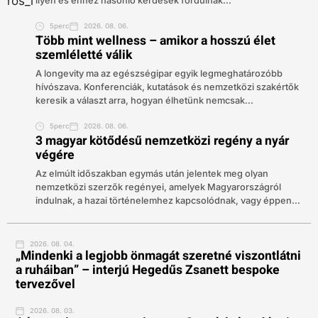
ilyen és ehhez hasonló kérdések fordulnak...
5perc
2026. 08. 06.
Több mint wellness – amikor a hosszú élet
szemléletté válik
A longevity ma az egészségipar egyik legmeghatározóbb
hívószava. Konferenciák, kutatások és nemzetközi szakértők
keresik a választ arra, hogyan élhetünk nemcsak...
5perc
2026. 08. 06.
3 magyar kötődésű nemzetközi regény a nyár
végére
Az elmúlt időszakban egymás után jelentek meg olyan
nemzetközi szerzők regényei, amelyek Magyarországról
indulnak, a hazai történelemhez kapcsolódnak, vagy éppen...
2026. 08. 04.
„Mindenki a legjobb önmagát szeretné viszontlátni
a ruháiban” – interjú Hegedűs Zsanett bespoke
tervezővel
2026. 08. 03.