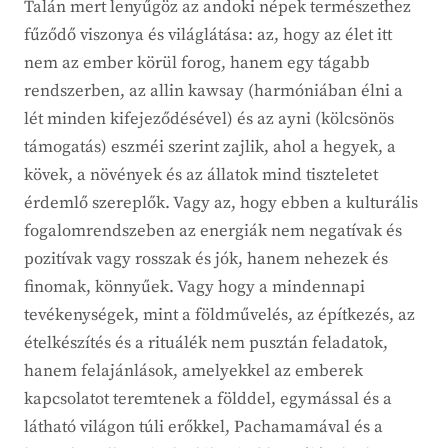
Talán mert lenyűgöz az andoki népek természethez
fűződő viszonya és világlátása: az, hogy az élet itt
nem az ember körül forog, hanem egy tágabb
rendszerben, az allin kawsay (harmóniában élni a
lét minden kifejeződésével) és az ayni (kölcsönös
támogatás) eszméi szerint zajlik, ahol a hegyek, a
kövek, a növények és az állatok mind tiszteletet
érdemlő szereplők. Vagy az, hogy ebben a kulturális
fogalomrendszeben az energiák nem negatívak és
pozitívak vagy rosszak és jók, hanem nehezek és
finomak, könnyűek. Vagy hogy a mindennapi
tevékenységek, mint a földművelés, az építkezés, az
ételkészítés és a rituálék nem pusztán feladatok,
hanem felajánlások, amelyekkel az emberek
kapcsolatot teremtenek a földdel, egymással és a
látható világon túli erőkkel, Pachamamával és a