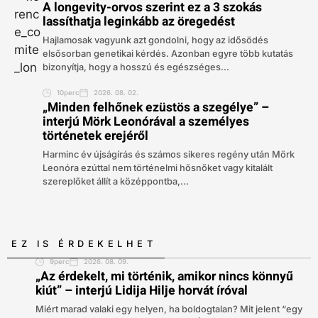
A longevity-orvos szerint ez a 3 szokás
lassíthatja leginkább az öregedést
Hajlamosak vagyunk azt gondolni, hogy az idősödés
elsősorban genetikai kérdés. Azonban egyre több kutatás
bizonyítja, hogy a hosszú és egészséges...
10perc
2026. 08. 02.
„Minden felhőnek ezüstös a szegélye” –
interjú Mörk Leonórával a személyes
történetek erejéről
Harminc év újságírás és számos sikeres regény után Mörk
Leonóra ezúttal nem történelmi hősnőket vagy kitalált
szereplőket állít a középpontba,...
EZ IS ÉRDEKELHET
9perc
2026. 08. 09.
„Az érdekelt, mi történik, amikor nincs könnyű
kiút” – interjú Lidija Hilje horvát íróval
Miért marad valaki egy helyen, ha boldogtalan? Mit jelent “egy