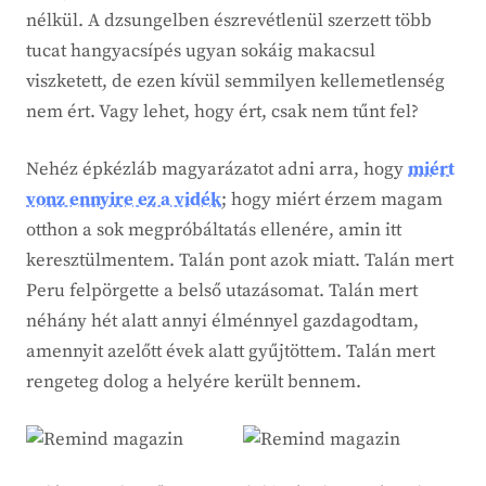
nélkül. A dzsungelben észrevétlenül szerzett több
tucat hangyacsípés ugyan sokáig makacsul
viszketett, de ezen kívül semmilyen kellemetlenség
nem ért. Vagy lehet, hogy ért, csak nem tűnt fel?
Nehéz épkézláb magyarázatot adni arra, hogy
miért
vonz ennyire ez a vidék
; hogy miért érzem magam
otthon a sok megpróbáltatás ellenére, amin itt
keresztülmentem. Talán pont azok miatt. Talán mert
Peru felpörgette a belső utazásomat. Talán mert
néhány hét alatt annyi élménnyel gazdagodtam,
amennyit azelőtt évek alatt gyűjtöttem. Talán mert
rengeteg dolog a helyére került bennem.