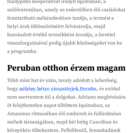
hiánypótló kooperatívát irányít Iquitosban, a
szülővárosában, amely az esőerdőben élő családokat
fenntartható méhészkedésre tanítja, a termést a
helyi árak többszöröséért felvásárolja, majd
hozzáadott értékű termékként árusítja, a bevétel
visszaforgatásával pedig újabb közösségeket von be
a programba.
Peruban otthon érzem magam
Több mint hat év után, tavaly adódott a lehetőség,
hogy
néhány hétre visszatérjek Peruba,
és ezúttal
nem szerveztem túl a dolgokat. Adriano meghívására
öt felejthetetlen napot töltöttem Iquitosban, az
Amazonas ritmusában élő emberek és fullánktalan
méhek társaságában, majd két hétig Cuzcóban és
környékén töltekeztem. Felhőtlenül, fennakadások