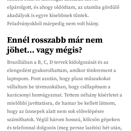
elpárolgott, és ahogy oldódtam, az utamba gördülő
akadályok is egyre kisebbnek tűntek.
Feladványokból márpedig nem volt hiány.
Ennél rosszabb már nem
jöhet… vagy mégis?
Brazíliában a B, C, D tervek kidolgozását és az
elengedést gyakorolhattam, amikor tönkrement a
laptopom. Pont azután, hogy plusz műszakokat
vállaltam be távmunkában, hogy csillapítsam a
karácsonyi honvágyamat. Tettem néhány kísérletet a
mielőbbi javíttatásra, de hamar be kellett látnom,
hogy az ünnepek alatt nem sok előrelépésre
számíthatok. Végül három hosszú, kölcsön gépeken
és telefonnal dolgozós (meg persze lazítós) hét után,