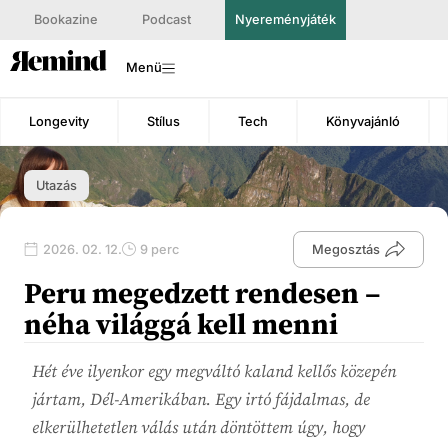
Bookazine
Podcast
Nyereményjáték
Menü
Longevity
Stílus
Tech
Könyvajánló
Utazás
2026. 02. 12.
9 perc
Megosztás
Peru megedzett rendesen –
néha világgá kell menni
Hét éve ilyenkor egy megváltó kaland kellős közepén
jártam, Dél-Amerikában. Egy irtó fájdalmas, de
elkerülhetetlen válás után döntöttem úgy, hogy