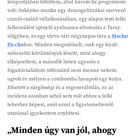
központjában töltöttem, ahol három fix programom
volt: önkéntes munka egy dzsungeltúrákat szervező
cuzcói család vállalkozásában, egy alapos testi-lelki
felkészülést igénylő ayahuasca-elvonulás a Taray-
völgyben, és egy várva várt négynapos túra a
Machu
Picchu
hoz. Minden megvalósult, csak egy kicsit
nehezebb körülmények között, mint ahogy
elképzeltem, a második héten ugyanis a
fogadócsaládom otthonától nem messze nekem
ugrott és mélyen a combomba harapott egy kutya.
Jöhetett a sürgősségi és a regenerálódás, ez az
incidens azonban sehol sem volt ahhoz a lelki
teherhez képest, amit ezzel a figyelemelterelő
utazással igyekeztem enyhíteni.
„Minden úgy van jól, ahogy