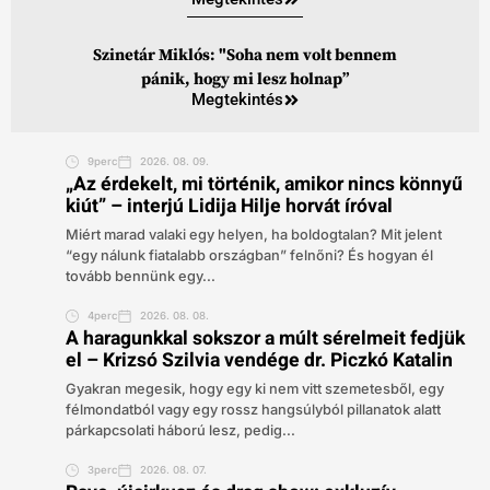
Szinetár Miklós: "Soha nem volt bennem
pánik, hogy mi lesz holnap”
Megtekintés
9perc
2026. 08. 09.
„Az érdekelt, mi történik, amikor nincs könnyű
kiút” – interjú Lidija Hilje horvát íróval
Miért marad valaki egy helyen, ha boldogtalan? Mit jelent
“egy nálunk fiatalabb országban” felnőni? És hogyan él
tovább bennünk egy...
4perc
2026. 08. 08.
A haragunkkal sokszor a múlt sérelmeit fedjük
el – Krizsó Szilvia vendége dr. Piczkó Katalin
Gyakran megesik, hogy egy ki nem vitt szemetesből, egy
félmondatból vagy egy rossz hangsúlyból pillanatok alatt
párkapcsolati háború lesz, pedig...
3perc
2026. 08. 07.