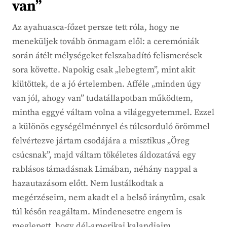
van”
Az ayahuasca-főzet persze tett róla, hogy ne
meneküljek tovább önmagam elől: a ceremóniák
során átélt mélységeket felszabadító felismerések
sora követte. Napokig csak „lebegtem”, mint akit
kiütöttek, de a jó értelemben. Afféle „minden úgy
van jól, ahogy van” tudatállapotban működtem,
mintha eggyé váltam volna a világegyetemmel. Ezzel
a különös egységélménnyel és túlcsorduló örömmel
felvértezve jártam csodájára a misztikus „Öreg
csúcsnak”, majd váltam tökéletes áldozatává egy
rablásos támadásnak Limában, néhány nappal a
hazautazásom előtt. Nem lustálkodtak a
megérzéseim, nem akadt el a belső iránytűm, csak
túl későn reagáltam. Mindenesetre engem is
meglepett, hogy dél-amerikai kalandjaim