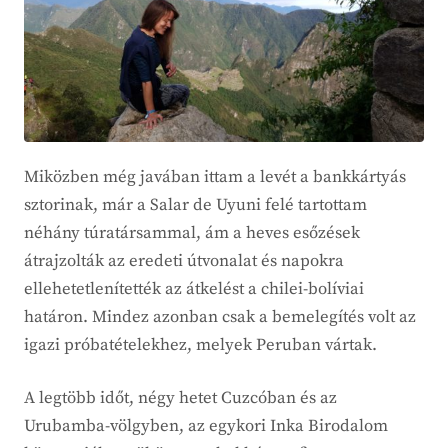
Miközben még javában ittam a levét a bankkártyás
sztorinak, már a Salar de Uyuni felé tartottam
néhány túratársammal, ám a heves esőzések
átrajzolták az eredeti útvonalat és napokra
ellehetetlenítették az átkelést a chilei-bolíviai
határon. Mindez azonban csak a bemelegítés volt az
igazi próbatételekhez, melyek Peruban vártak.
A legtöbb időt, négy hetet Cuzcóban és az
Urubamba-völgyben, az egykori Inka Birodalom