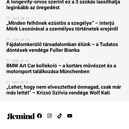
A longevity-orvos szerint ez a 3 szokás lassíthatja
leginkább az öregedést
2026. 08. 02.
„Minden felhőnek ezüstös a szegélye” – interjú
Mörk Leonórával a személyes történetek erejéről
2026. 08. 01.
Fájdalomkerülő társadalomban élünk – a Tudatos
döntések vendége Fuller Bianka
2026. 07. 31.
BMW Art Car kollekció – a kortárs művészet és a
motorsport találkozása Münchenben
2026. 07. 31.
„Lehet, hogy nem elvesztetted önmagad, csak már
más lettél” – Krizsó Szilvia vendége Wolf Kati