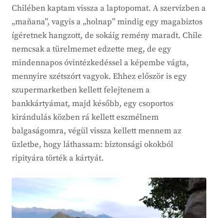
Chilében kaptam vissza a laptopomat. A szervizben a
„mañana”, vagyis a „holnap” mindig egy magabiztos
ígéretnek hangzott, de sokáig remény maradt. Chile
nemcsak a türelmemet edzette meg, de egy
mindennapos óvintézkedéssel a képembe vágta,
mennyire szétszórt vagyok. Ehhez először is egy
szupermarketben kellett felejtenem a
bankkártyámat, majd később, egy csoportos
kirándulás közben rá kellett eszmélnem
balgaságomra, végül vissza kellett mennem az
üzletbe, hogy láthassam: biztonsági okokból
ripityára törték a kártyát.