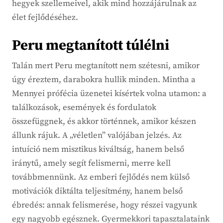
hegyek szellemeivel, akik mind hozzájárulnak az
élet fejlődéséhez.
Peru megtanított túlélni
Talán mert Peru megtanított nem szétesni, amikor
úgy éreztem, darabokra hullik minden. Mintha a
Mennyei prófécia üzenetei kísértek volna utamon: a
találkozások, események és fordulatok
összefüggnek, és akkor történnek, amikor készen
állunk rájuk. A „véletlen” valójában jelzés. Az
intuíció nem misztikus kiváltság, hanem belső
iránytű, amely segít felismerni, merre kell
továbbmennünk. Az emberi fejlődés nem külső
motivációk diktálta teljesítmény, hanem belső
ébredés: annak felismerése, hogy részei vagyunk
egy nagyobb egésznek. Gyermekkori tapasztalataink