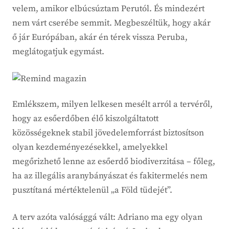
velem, amikor elbúcsúztam Perutól. És mindezért
nem várt cserébe semmit. Megbeszéltük, hogy akár
ő jár Európában, akár én térek vissza Peruba,
meglátogatjuk egymást.
Emlékszem, milyen lelkesen mesélt arról a tervéről,
hogy az esőerdőben élő kiszolgáltatott
közösségeknek stabil jövedelemforrást biztosítson
olyan kezdeményezésekkel, amelyekkel
megőrizhető lenne az esőerdő biodiverzitása – főleg,
ha az illegális aranybányászat és fakitermelés nem
pusztítaná mértéktelenül „a Föld tüdejét”.
A terv azóta valósággá vált: Adriano ma egy olyan