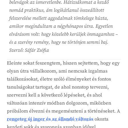
belevágok az ismeretlenbe. Hátizsákomat a kezdő
nomád praktikus, ám logikátlanul összeállított
felszerelése mellett aggodalmak tömkelege húzta,
amikor megindultam a négyhónapos útra. Egyetlen
elvárásom volt: hogy közelebb kerüljek önmagamhoz –
és a szerény remény, hogy ne történjen semmi baj.
Szerző: Sáfár Zsófia
Eleinte sokat feszengtem, hiszen sejtettem, hogy egy
olyan útra vállalkozom, ami nemcsak izgalmas
találkozásokat, életre szóló élményeket és fontos
tanulságokat tartogat, de ahol nonstop tervezni,
szervezni kell a következő lépéseket, és ahol
változóan intenzív módban dolgozom, miközben
próbálom élvezni és megemészteni a történéseket. A
rengeteg új inger és az állandó változás
okozta
kezdeti sokk és szorongás azonban idővel