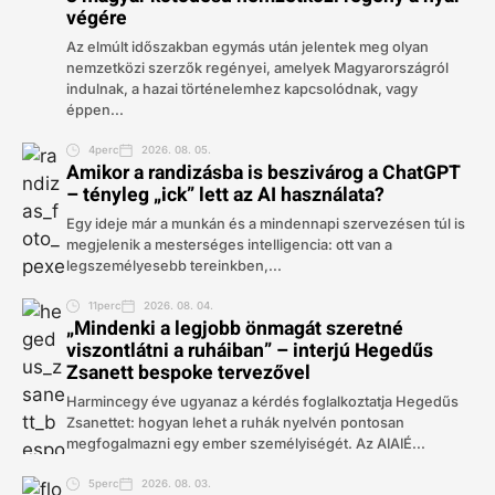
végére
Az elmúlt időszakban egymás után jelentek meg olyan
nemzetközi szerzők regényei, amelyek Magyarországról
indulnak, a hazai történelemhez kapcsolódnak, vagy
éppen...
4perc
2026. 08. 05.
Amikor a randizásba is beszivárog a ChatGPT
– tényleg „ick” lett az AI használata?
Egy ideje már a munkán és a mindennapi szervezésen túl is
megjelenik a mesterséges intelligencia: ott van a
legszemélyesebb tereinkben,...
11perc
2026. 08. 04.
„Mindenki a legjobb önmagát szeretné
viszontlátni a ruháiban” – interjú Hegedűs
Zsanett bespoke tervezővel
Harmincegy éve ugyanaz a kérdés foglalkoztatja Hegedűs
Zsanettet: hogyan lehet a ruhák nyelvén pontosan
megfogalmazni egy ember személyiségét. Az AIAIÉ...
5perc
2026. 08. 03.