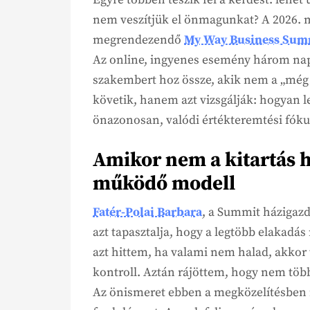
nem veszítjük el önmagunkat? A 2026. m
megrendezendő
My Way Business Sum
Az online, ingyenes esemény három nap a
szakembert hoz össze, akik nem a „még 
követik, hanem azt vizsgálják: hogyan le
önazonosan, valódi értékteremtési fóku
Amikor nem a kitartás 
működő modell
Fatér-Polai Barbara
, a Summit házigazd
azt tapasztalja, hogy a legtöbb elakadá
azt hittem, ha valami nem halad, akkor t
kontroll. Aztán rájöttem, hogy nem töb
Az önismeret ebben a megközelítésben n