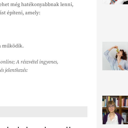
lehet még hatékonyabbnak lenni,
st építeni, amely:
a működik.
nline; A részvétel ingyenes,
s jelentkezés: