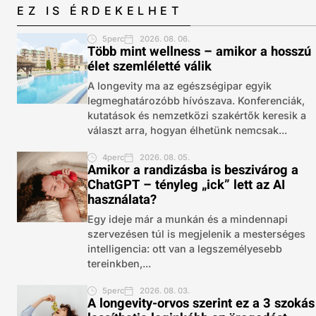
EZ IS ÉRDEKELHET
5perc
2026. 08. 06.
Több mint wellness – amikor a hosszú
élet szemléletté válik
A longevity ma az egészségipar egyik
legmeghatározóbb hívószava. Konferenciák,
kutatások és nemzetközi szakértők keresik a
választ arra, hogyan élhetünk nemcsak...
4perc
2026. 08. 05.
Amikor a randizásba is beszivárog a
ChatGPT – tényleg „ick” lett az AI
használata?
Egy ideje már a munkán és a mindennapi
szervezésen túl is megjelenik a mesterséges
intelligencia: ott van a legszemélyesebb
tereinkben,...
5perc
2026. 08. 03.
A longevity-orvos szerint ez a 3 szokás