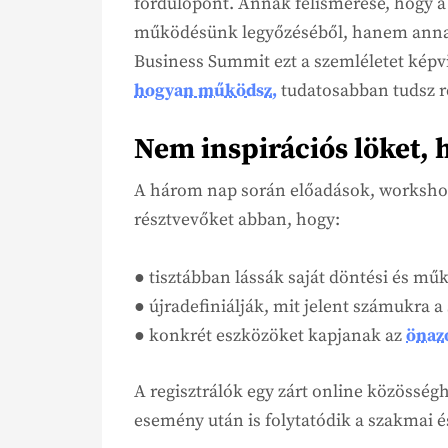
fordulópont. Annak felismerése, hogy a
működésünk legyőzéséből, hanem annak
Business Summit ezt a szemléletet képvi
hogyan működsz,
tudatosabban tudsz re
Nem inspirációs löket,
A három nap során előadások, workshop
résztvevőket abban, hogy:
● tisztábban lássák saját döntési és mű
● újradefiniálják, mit jelent számukra a 
● konkrét eszközöket kapjanak az
önaz
A regisztrálók egy zárt online közösségh
esemény után is folytatódik a szakmai 