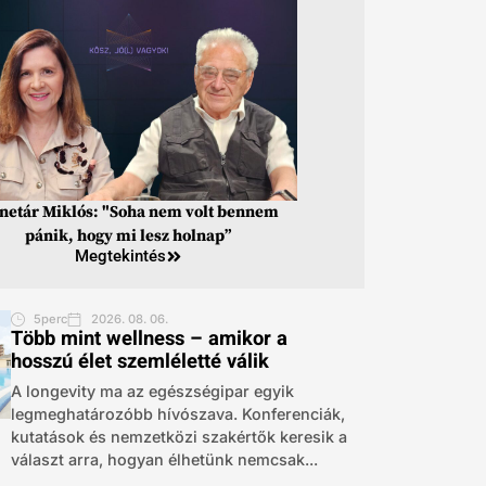
inetár Miklós: "Soha nem volt bennem
pánik, hogy mi lesz holnap”
Megtekintés
5perc
2026. 08. 06.
Több mint wellness – amikor a
hosszú élet szemléletté válik
A longevity ma az egészségipar egyik
legmeghatározóbb hívószava. Konferenciák,
kutatások és nemzetközi szakértők keresik a
választ arra, hogyan élhetünk nemcsak...