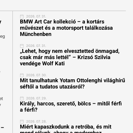
2026. 07. 31.
y
BMW Art Car kollekció – a kortárs
művészet és a motorsport találkozása
Münchenben
meg
2026. 07. 31.
„Lehet, hogy nem elvesztetted önmagad,
csak már más lettél” – Krizsó Szilvia
vendége Wolf Kati
é
2026. 07. 30.
Mit tanulhatunk Yotam Ottolenghi világhírű
séftől a tudatos utazásról?
et
2026. 07. 29.
Király, harcos, szerető, bölcs – mitől férfi
y
a férfi?
2026. 07. 28.
Miért kapaszkodunk a retróba, és mit
 –