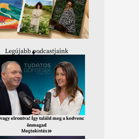
Legújabb podcastjaink
vagy elrontva! Így találd meg a kedvenc
önmagad
Megtekintés