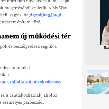
 fenntartható növekedés nem a saját
 megértéséből születik. A My Way
seli, vagyis, ha
tisztábban látod,
ndszert építeni köré.
 hanem új működési tér
ok és beszélgetések segítik a
Sz
ködési mintáikat
siker
onos vállalkozói növekedéshez.
ez is csatlakozhatnak, ahol az
és személyes párbeszéd.