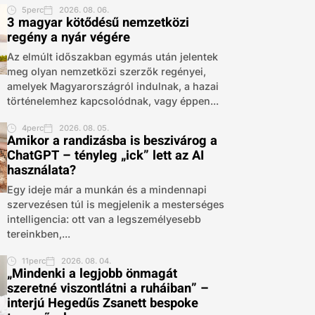
5perc
2026. 08. 06.
3 magyar kötődésű nemzetközi
regény a nyár végére
Az elmúlt időszakban egymás után jelentek
meg olyan nemzetközi szerzők regényei,
amelyek Magyarországról indulnak, a hazai
történelemhez kapcsolódnak, vagy éppen...
4perc
2026. 08. 05.
Amikor a randizásba is beszivárog a
ChatGPT – tényleg „ick” lett az AI
használata?
Egy ideje már a munkán és a mindennapi
szervezésen túl is megjelenik a mesterséges
intelligencia: ott van a legszemélyesebb
tereinkben,...
11perc
2026. 08. 04.
„Mindenki a legjobb önmagát
szeretné viszontlátni a ruháiban” –
interjú Hegedűs Zsanett bespoke