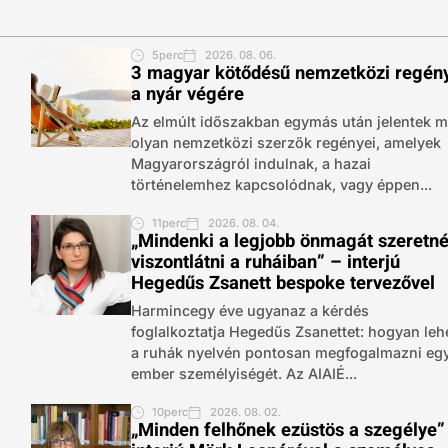
5perc
2026. 08. 06.
3 magyar kötődésű nemzetközi regén
a nyár végére
Az elmúlt időszakban egymás után jelentek 
olyan nemzetközi szerzők regényei, amelyek
Magyarországról indulnak, a hazai
történelemhez kapcsolódnak, vagy éppen...
11perc
2026. 08. 04.
„Mindenki a legjobb önmagát szeretn
viszontlátni a ruháiban” – interjú
Hegedűs Zsanett bespoke tervezővel
Harmincegy éve ugyanaz a kérdés
foglalkoztatja Hegedűs Zsanettet: hogyan leh
a ruhák nyelvén pontosan megfogalmazni eg
ember személyiségét. Az AIAIÉ...
10perc
2026. 08. 02.
„Minden felhőnek ezüstös a szegélye”