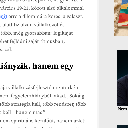
árcius 19-21. között első alkalommal
mit
erre a dilemmára keresi a választ.
latt tíz olyan vállalkozót és
több, még gyorsabban” logikáját
het fejlődni saját ritmusban,
sszal.
hiányzik, hanem egy
ája vállalkozásfejlesztő mentorként
s nem fegyelemhiányból fakad. „Sokáig
öbb stratégia kell, több rendszer, több
Nem 
b kell – hanem más.”
em spirituális kerülőút, hanem üzleti