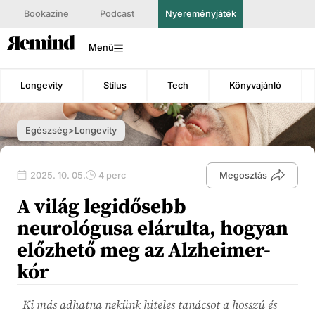
Bookazine
Podcast
Nyereményjáték
Menü
Longevity
Stílus
Tech
Könyvajánló
Egészség>Longevity
2025. 10. 05.
4 perc
Megosztás
A világ legidősebb
neurológusa elárulta, hogyan
előzhető meg az Alzheimer-
kór
Ki más adhatna nekünk hiteles tanácsot a hosszú és