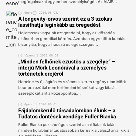
megfogalmazni egy ember személyiségét. Az AIAIÉ...
5perc
2026. 08. 03.
A longevity-orvos szerint ez a 3 szokás
lassíthatja leginkább az öregedést
Hajlamosak vagyunk azt gondolni, hogy az idősödés
elsősorban genetikai kérdés. Azonban egyre több kutatás
bizonyítja, hogy a hosszú és egészséges...
10perc
2026. 08. 02.
„Minden felhőnek ezüstös a szegélye” –
interjú Mörk Leonórával a személyes
történetek erejéről
Harminc év újságírás és számos sikeres regény után Mörk
Leonóra ezúttal nem történelmi hősnőket vagy kitalált
szereplőket állít a középpontba,...
6perc
2026. 08. 01.
Fájdalomkerülő társadalomban élünk – a
Tudatos döntések vendége Fuller Bianka
Fuller Bianka pszichológus szerint a mai fiatalok talán
minden korábbinál tudatosabban keresik a választ arra, kik is