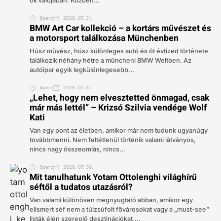
ők valójában. Közben...
8perc
2026. 07. 31.
BMW Art Car kollekció – a kortárs művészet és
a motorsport találkozása Münchenben
Húsz művész, húsz különleges autó és öt évtized története
találkozik néhány hétre a müncheni BMW Weltben. Az
autóipar egyik legkülönlegesebb...
4perc
2026. 07. 31.
„Lehet, hogy nem elvesztetted önmagad, csak
már más lettél” – Krizsó Szilvia vendége Wolf
Kati
Van egy pont az életben, amikor már nem tudunk ugyanúgy
továbbmenni. Nem feltétlenül történik valami látványos,
nincs nagy összeomlás, nincs...
6perc
2026. 07. 30.
Mit tanulhatunk Yotam Ottolenghi világhírű
séftől a tudatos utazásról?
Van valami különösen megnyugtató abban, amikor egy
elismert séf nem a túlzsúfolt fővárosokat vagy a „must-see”
listák élén szereplő desztinációkat,...