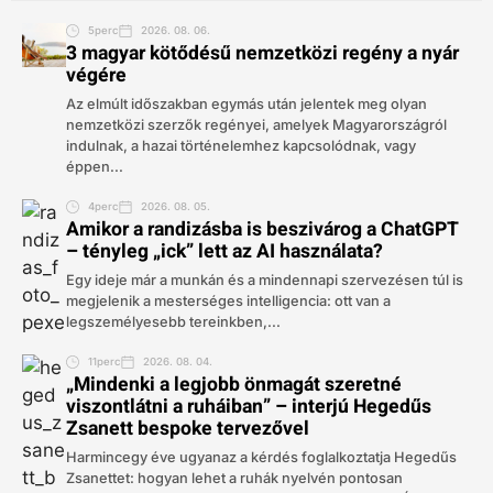
5perc
2026. 08. 06.
3 magyar kötődésű nemzetközi regény a nyár
végére
Az elmúlt időszakban egymás után jelentek meg olyan
nemzetközi szerzők regényei, amelyek Magyarországról
indulnak, a hazai történelemhez kapcsolódnak, vagy
éppen...
4perc
2026. 08. 05.
Amikor a randizásba is beszivárog a ChatGPT
– tényleg „ick” lett az AI használata?
Egy ideje már a munkán és a mindennapi szervezésen túl is
megjelenik a mesterséges intelligencia: ott van a
legszemélyesebb tereinkben,...
11perc
2026. 08. 04.
„Mindenki a legjobb önmagát szeretné
viszontlátni a ruháiban” – interjú Hegedűs
Zsanett bespoke tervezővel
Harmincegy éve ugyanaz a kérdés foglalkoztatja Hegedűs
Zsanettet: hogyan lehet a ruhák nyelvén pontosan