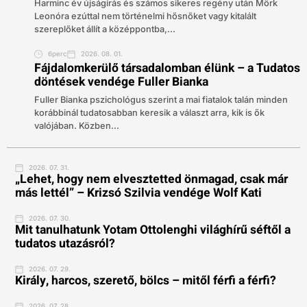
Harminc év újságírás és számos sikeres regény után Mörk
Leonóra ezúttal nem történelmi hősnőket vagy kitalált
szereplőket állít a középpontba,...
6perc
2026. 08. 01.
Fájdalomkerülő társadalomban élünk – a Tudatos
döntések vendége Fuller Bianka
Fuller Bianka pszichológus szerint a mai fiatalok talán minden
korábbinál tudatosabban keresik a választ arra, kik is ők
valójában. Közben...
2026. 07. 31.
„Lehet, hogy nem elvesztetted önmagad, csak már
más lettél” – Krizsó Szilvia vendége Wolf Kati
2026. 07. 30.
Mit tanulhatunk Yotam Ottolenghi világhírű séftől a
tudatos utazásról?
2026. 07. 29.
Király, harcos, szerető, bölcs – mitől férfi a férfi?
2026. 07. 28.