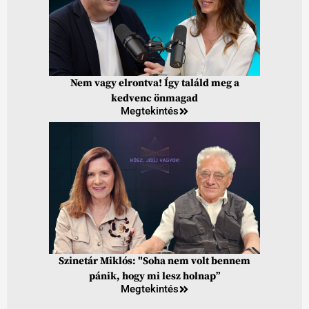
Nem vagy elrontva! Így találd meg a
kedvenc önmagad
Megtekintés
Szinetár Miklós: "Soha nem volt bennem
pánik, hogy mi lesz holnap”
Megtekintés