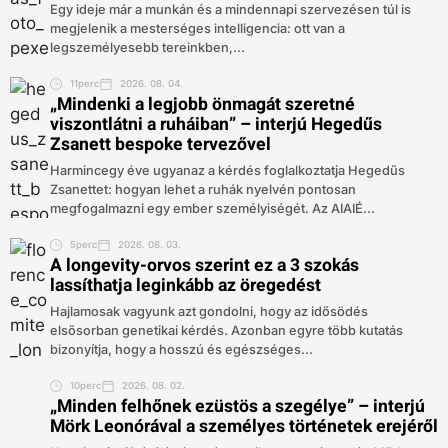
Egy ideje már a munkán és a mindennapi szervezésen túl is
megjelenik a mesterséges intelligencia: ott van a
legszemélyesebb tereinkben,...
11perc
2026. 08. 04.
„Mindenki a legjobb önmagát szeretné
viszontlátni a ruháiban” – interjú Hegedűs
Zsanett bespoke tervezővel
Harmincegy éve ugyanaz a kérdés foglalkoztatja Hegedűs
Zsanettet: hogyan lehet a ruhák nyelvén pontosan
megfogalmazni egy ember személyiségét. Az AIAIÉ...
5perc
2026. 08. 03.
A longevity-orvos szerint ez a 3 szokás
lassíthatja leginkább az öregedést
Hajlamosak vagyunk azt gondolni, hogy az idősödés
elsősorban genetikai kérdés. Azonban egyre több kutatás
bizonyítja, hogy a hosszú és egészséges...
10perc
2026. 08. 02.
„Minden felhőnek ezüstös a szegélye” – interjú
Mörk Leonórával a személyes történetek erejéről