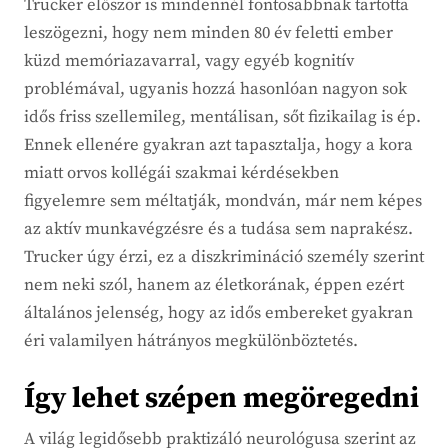
Trucker először is mindennél fontosabbnak tartotta
leszögezni, hogy nem minden 80 év feletti ember
küzd memóriazavarral, vagy egyéb kognitív
problémával, ugyanis hozzá hasonlóan nagyon sok
idős friss szellemileg, mentálisan, sőt fizikailag is ép.
Ennek ellenére gyakran azt tapasztalja, hogy a kora
miatt orvos kollégái szakmai kérdésekben
figyelemre sem méltatják, mondván, már nem képes
az aktív munkavégzésre és a tudása sem naprakész.
Trucker úgy érzi, ez a diszkrimináció személy szerint
nem neki szól, hanem az életkorának, éppen ezért
általános jelenség, hogy az idős embereket gyakran
éri valamilyen hátrányos megkülönböztetés.
Így lehet szépen megöregedni
A világ legidősebb praktizáló neurológusa szerint az