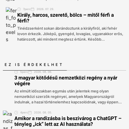
7perc
2026. 07. 29.
Király, harcos, szerető, bölcs – mitől férfi a
férfi?
Tinédzserként sokan ábrándoztunk a királyfiról, aki fehér
lovon érkezik. Jóképű, gyengéd, lovagias, ugyanakkor erős,
határozott, aki mindent megtesz értünk. Később...
EZ IS ÉRDEKELHET
5perc
2026. 08. 06.
3 magyar kötődésű nemzetközi regény a nyár
végére
Az elmúlt időszakban egymás után jelentek meg olyan
nemzetközi szerzők regényei, amelyek Magyarországról
indulnak, a hazai történelemhez kapcsolódnak, vagy éppen...
4perc
2026. 08. 05.
Amikor a randizásba is beszivárog a ChatGPT –
tényleg „ick” lett az AI használata?