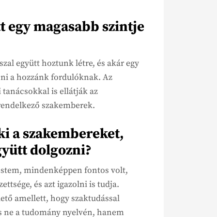
t egy magasabb szintje
zal együtt hoztunk létre, és akár egy
eni a hozzánk fordulóknak. Az
tanácsokkal is ellátják az
 rendelkező szakemberek.
 ki a szakembereket,
gyütt dolgozni?
stem, mindenképpen fontos volt,
tsége, és azt igazolni is tudja.
lető amellett, hogy szaktudással
, és ne a tudomány nyelvén, hanem