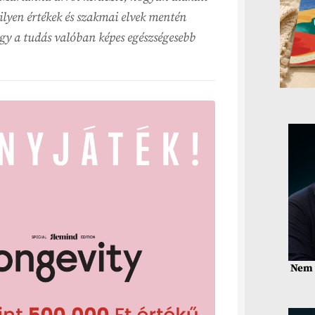
milyen értékek és szakmai elvek mentén
hogy a tudás valóban képes egészségesebb
Nem 