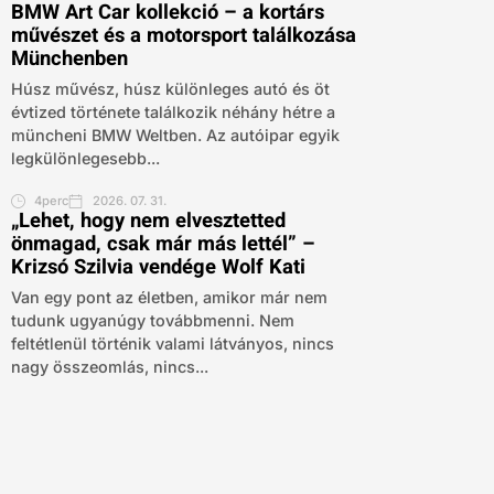
BMW Art Car kollekció – a kortárs
művészet és a motorsport találkozása
Münchenben
Húsz művész, húsz különleges autó és öt
évtized története találkozik néhány hétre a
müncheni BMW Weltben. Az autóipar egyik
legkülönlegesebb...
4perc
2026. 07. 31.
„Lehet, hogy nem elvesztetted
önmagad, csak már más lettél” –
Krizsó Szilvia vendége Wolf Kati
Van egy pont az életben, amikor már nem
tudunk ugyanúgy továbbmenni. Nem
feltétlenül történik valami látványos, nincs
nagy összeomlás, nincs...