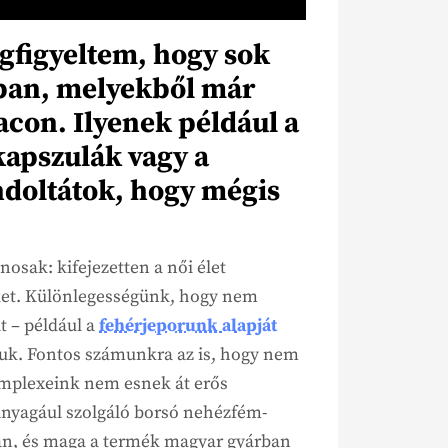
figyeltem, hogy sok
kban, melyekből már
acon. Ilyenek például a
kapszulák vagy a
ndoltátok, hogy mégis
osak: kifejezetten a női élet
 őket. Különlegességünk, hogy nem
t – például a
fehérjeporunk alapját
uk. Fontos számunkra az is, hogy nem
omplexeink nem esnek át erős
anyagául szolgáló borsó nehézfém-
orán, és maga a termék magyar gyárban