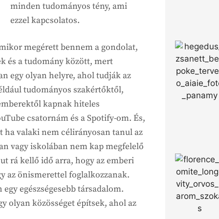
minden tudományos tény, ami
ezzel kapcsolatos.
amikor megérett bennem a gondolat,
k és a tudomány között, mert
n egy olyan helyre, ahol tudják az
éldául tudományos szakértőktől,
emberektől kapnak hiteles
YouTube csatornám és a Spotify-om. És,
t ha valaki nem célirányosan tanul az
ban vagy iskolában nem kap megfelelő
jut rá kellő idő arra, hogy az emberi
agy az önismerettel foglalkozzanak.
on egy egészségesebb társadalom.
gy olyan közösséget építsek, ahol az