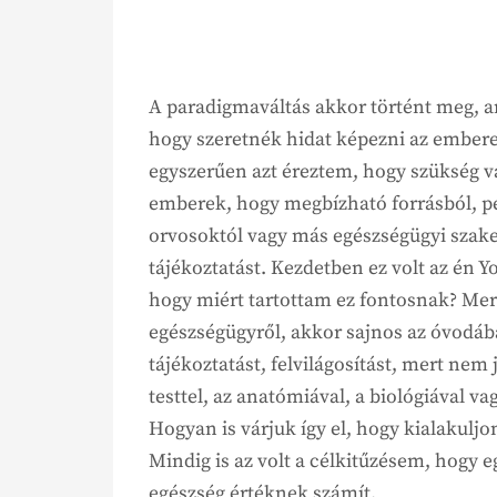
A paradigmaváltás akkor történt meg, 
hogy szeretnék hidat képezni az embere
egyszerűen azt éreztem, hogy szükség va
emberek, hogy megbízható forrásból, p
orvosoktól vagy más egészségügyi szak
tájékoztatást. Kezdetben ez volt az én 
hogy miért tartottam ez fontosnak? Mer
egészségügyről, akkor sajnos az óvodá
tájékoztatást, felvilágosítást, mert nem 
testtel, az anatómiával, a biológiával v
Hogyan is várjuk így el, hogy kialakulj
Mindig is az volt a célkitűzésem, hogy e
egészség értéknek számít.