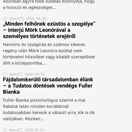
Azonban egyre több kutatás bizonyítja, hogy
a hosszú és egészséges...
10perc
2026. 08. 02.
„Minden felhőnek ezüstös a szegélye”
– interjú Mörk Leonórával a
személyes történetek erejéről
Harminc év újságírás és számos sikeres
regény után Mörk Leonóra ezúttal nem
történelmi hősnőket vagy kitalált szereplőket
állít a középpontba,...
6perc
2026. 08. 01.
Fájdalomkerülő társadalomban élünk
– a Tudatos döntések vendége Fuller
Bianka
Fuller Bianka pszichológus szerint a mai
fiatalok talán minden korábbinál
tudatosabban keresik a választ arra, kik is ők
valójában. Közben...
8perc
2026. 07. 31.