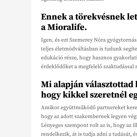
Ennek a törekvésnek let
a Mioralife.
Igen, és ezt Szemerey Nóra gyógytornáss
teljes életmódváltásban is tudunk segít
edukáció része, hogy hasznos gyakorlati 
érdeklődőket a megfelelő szaktudással
Mi alapján választottad
hogy kikkel szeretnél e
Amikor együttműködő partnereket kere
hogy az adott szakembernek legyen végzet
Lényeges szempont volt az is, hogy az il
rendelkezik, át is tudja adni a tudását