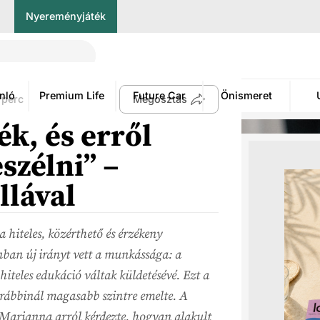
Nyereményjáték
nló
Premium Life
Future Car
Önismeret
 perc
Megosztás
ék, és erről
szélni” –
llával
 a hiteles, közérthető és érzékeny
ban új irányt vett a munkássága: a
hiteles edukáció váltak küldetésévé. Ezt a
korábbinál magasabb szintre emelte. A
 Marianna arról kérdezte, hogyan alakult