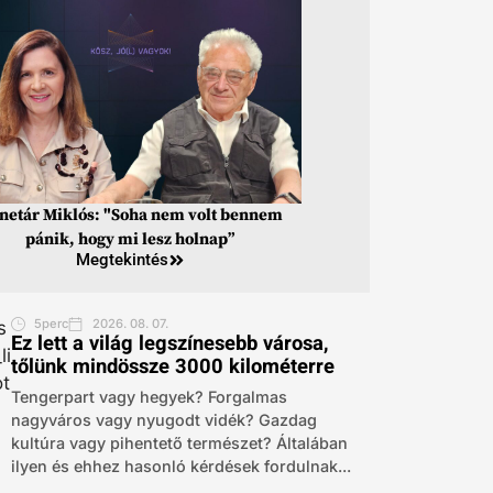
inetár Miklós: "Soha nem volt bennem
pánik, hogy mi lesz holnap”
Megtekintés
5perc
2026. 08. 07.
Ez lett a világ legszínesebb városa,
tőlünk mindössze 3000 kilométerre
Tengerpart vagy hegyek? Forgalmas
nagyváros vagy nyugodt vidék? Gazdag
kultúra vagy pihentető természet? Általában
ilyen és ehhez hasonló kérdések fordulnak...