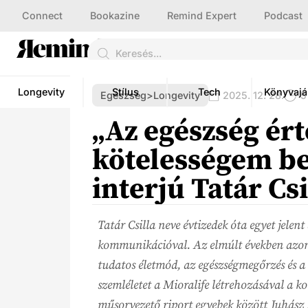
Connect
Bookazine
Remind Expert
Podcast
Longevity
Stílus
Tech
Könyvajá
Egészség>Longevity
2025. 12. 28.
5
„Az egészség ért
kötelességem be
interjú Tatár Csi
Tatár Csilla neve évtizedek óta egyet jelent
kommunikációval. Az elmúlt években azon
tudatos életmód, az egészségmegőrzés és a 
szemléletet a Mioralife létrehozásával a 
műsorvezető riport egyebek között Juhász