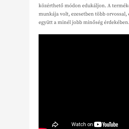
közérthető módon edukáljon. A terméke
munkája volt, ezesetben több orvossal
együtt a minél jobb minőség érdekében