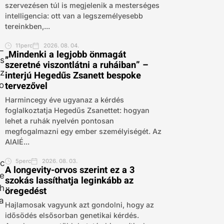
szervezésen túl is megjelenik a mesterséges
intelligencia: ott van a legszemélyesebb
tereinkben,...
11perc
2026. 08. 04.
„Mindenki a legjobb önmagát
szeretné viszontlátni a ruháiban” –
interjú Hegedűs Zsanett bespoke
tervezővel
Harmincegy éve ugyanaz a kérdés
foglalkoztatja Hegedűs Zsanettet: hogyan
lehet a ruhák nyelvén pontosan
megfogalmazni egy ember személyiségét. Az
AIAIÉ...
5perc
2026. 08. 03.
A longevity-orvos szerint ez a 3
szokás lassíthatja leginkább az
öregedést
Hajlamosak vagyunk azt gondolni, hogy az
idősödés elsősorban genetikai kérdés.