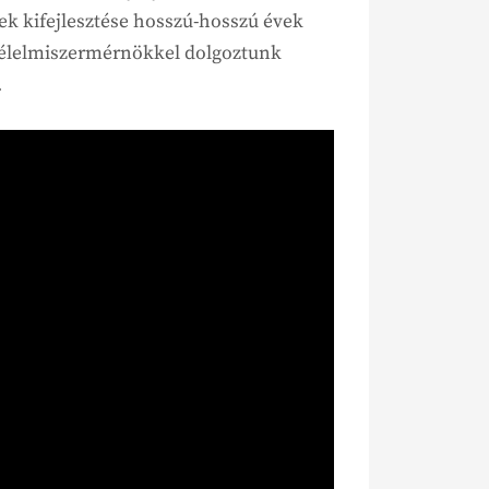
k kifejlesztése hosszú-hosszú évek
, élelmiszermérnökkel dolgoztunk
.