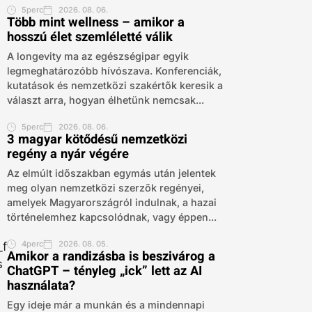
5perc
2026. 08. 06.
Több mint wellness – amikor a
hosszú élet szemléletté válik
A longevity ma az egészségipar egyik
legmeghatározóbb hívószava. Konferenciák,
kutatások és nemzetközi szakértők keresik a
választ arra, hogyan élhetünk nemcsak...
5perc
2026. 08. 06.
3 magyar kötődésű nemzetközi
regény a nyár végére
Az elmúlt időszakban egymás után jelentek
meg olyan nemzetközi szerzők regényei,
amelyek Magyarországról indulnak, a hazai
történelemhez kapcsolódnak, vagy éppen...
4perc
2026. 08. 05.
Amikor a randizásba is beszivárog a
ChatGPT – tényleg „ick” lett az AI
használata?
Egy ideje már a munkán és a mindennapi