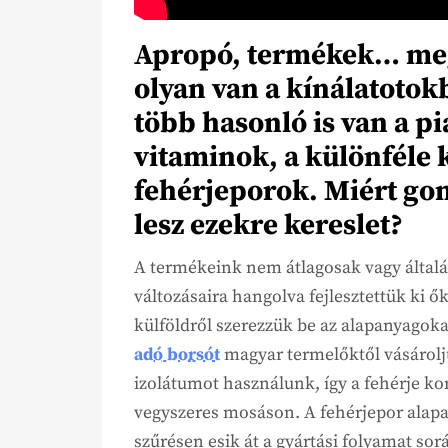
Apropó, termékek… meg
olyan van a kínálatoto
több hasonló is van a pi
vitaminok, a különféle 
fehérjeporok. Miért go
lesz ezekre kereslet?
A termékeink nem átlagosak vagy általán
változásaira hangolva fejlesztettük ki
külföldről szerezzük be az alapanyagoka
adó borsót
magyar termelőktől vásárolj
izolátumot használunk, így a fehérje k
vegyszeres mosáson. A fehérjepor alap
szűrésen esik át a gyártási folyamat s