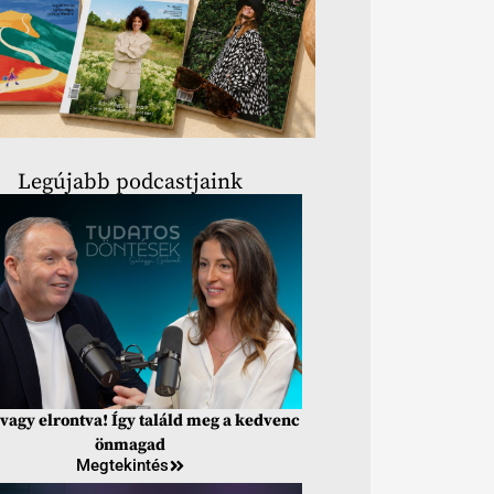
Legújabb podcastjaink
vagy elrontva! Így találd meg a kedvenc
önmagad
Megtekintés