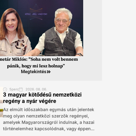
inetár Miklós: "Soha nem volt bennem
pánik, hogy mi lesz holnap”
Megtekintés
5perc
2026. 08. 06.
3 magyar kötődésű nemzetközi
regény a nyár végére
Az elmúlt időszakban egymás után jelentek
meg olyan nemzetközi szerzők regényei,
amelyek Magyarországról indulnak, a hazai
történelemhez kapcsolódnak, vagy éppen...