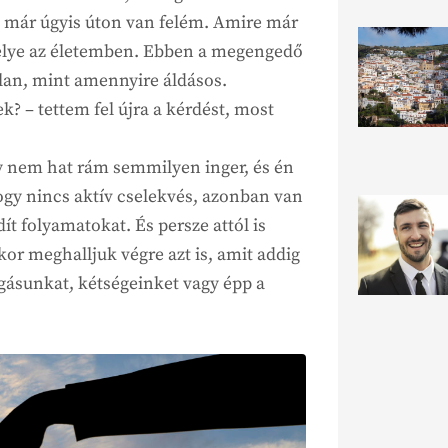
i már úgyis úton van felém. Amire már
elye az életemben. Ebben a megengedő
tlan, mint amennyire áldásos.
k? – tettem fel újra a kérdést, most
y nem hat rám semmilyen inger, és én
ogy nincs aktív cselekvés, azonban van
ít folyamatokat. És persze attól is
or meghalljuk végre azt is, amit addig
ongásunkat, kétségeinket vagy épp a