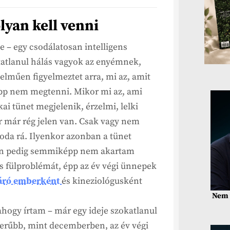
lyan kell venni
 – egy csodálatosan intelligens
atlanul hálás vagyok az enyémnek,
lműen figyelmeztet arra, mi az, amit
 épp nem megtenni. Mikor mi az, ami
ai tünet megjelenik, érzelmi, lelki
ger már rég jelen van. Csak vagy nem
da rá. Ilyenkor azonban a tünet
r. Én pedig semmiképp nem akartam
 fülproblémát, épp az év végi ünnepek
járó emberként
és kineziológusként
Nem 
ahogy írtam – már egy ideje szokatlanul
erűbb, mint decemberben, az év végi