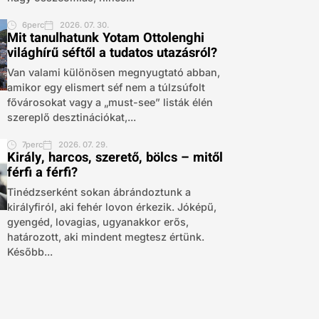
6perc
2026. 07. 30.
Mit tanulhatunk Yotam Ottolenghi
világhírű séftől a tudatos utazásról?
Van valami különösen megnyugtató abban,
amikor egy elismert séf nem a túlzsúfolt
fővárosokat vagy a „must-see” listák élén
szereplő desztinációkat,...
7perc
2026. 07. 29.
Király, harcos, szerető, bölcs – mitől
férfi a férfi?
Tinédzserként sokan ábrándoztunk a
királyfiról, aki fehér lovon érkezik. Jóképű,
gyengéd, lovagias, ugyanakkor erős,
határozott, aki mindent megtesz értünk.
Később...