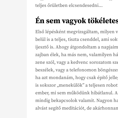
teljes őrületben elcsendesedni…
Én sem vagyok tökélet
Első lépésként megvizsgáltam, milyen v
belül is a teljes, tiszta csenddel, ami 
ijesztő is. Ahogy átgondoltam a napjai
zajban élek, ha más nem, valamilyen há
zene szól, vagy a kedvenc sorozatom sz
beszélek, vagy a telefonomon böngésze
ha azt mondanám, hogy csak építő jelle
is sokszor „menekülök” a teljesen roboti
ember, mi sem működünk hibátlanul. Ar
mindig bekapcsolok valamit. Nagyon hal
alvást segítő meditációt, de akárhonna