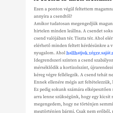
Ezen a ponton végül feltettem magamnak
annyira a csendtől?
Amikor tudatosan megengedjük magunkn
hirtelen minden leállna. A csendet soks
csend valójában tér. Tiszta tér. Ahol e
elérhető minden feltett kérdésünkre a vá
nyugalom. Ahol
hallhatjuk végre saját
Idegrendszeri szinten a csend szabályo
mérséklődik a kortizolszint, újrarendez
kéreg végre fellélegzik. A csend tehát 
Ennek ellenére mégis azt feltételezzük
Ez pedig sokunk számára elképesztően 
arra lenne szükségünk, hogy egy kicsit
megengedem, hogy ne történjen semmi,
megtörténjen bármi. Csak nem erőből, 