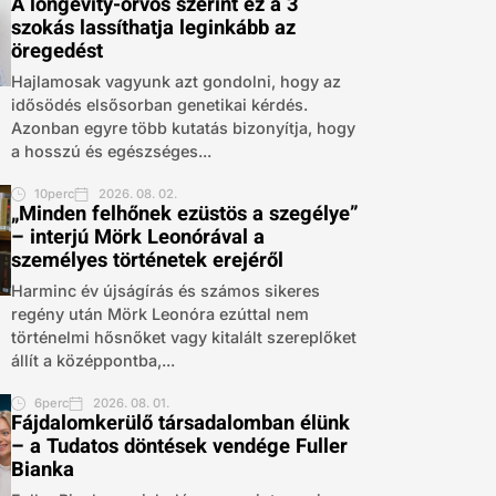
A longevity-orvos szerint ez a 3
szokás lassíthatja leginkább az
öregedést
Hajlamosak vagyunk azt gondolni, hogy az
idősödés elsősorban genetikai kérdés.
Azonban egyre több kutatás bizonyítja, hogy
a hosszú és egészséges...
10perc
2026. 08. 02.
„Minden felhőnek ezüstös a szegélye”
– interjú Mörk Leonórával a
személyes történetek erejéről
Harminc év újságírás és számos sikeres
regény után Mörk Leonóra ezúttal nem
történelmi hősnőket vagy kitalált szereplőket
állít a középpontba,...
6perc
2026. 08. 01.
Fájdalomkerülő társadalomban élünk
– a Tudatos döntések vendége Fuller
Bianka