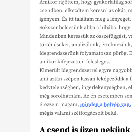
Amikor rájöttem, hogy gyakorlatilag so
csendben, elkezdtem keresni az okát, mi
igényem. És itt találtam meg a lényeget.
Sokszor beleesünk abba a hibába, hogy
Mindenben keressük az összefüggést, vá
történéseket, analizálunk, értelmezünk,
idegrendszerünk folyamatosan pörög. Ez
amikor kifejezetten felesleges.
Kimerült idegrendszerrel egyre nagyobb
ami aztán szépen lassan leképeződik a f
kedvtelenségben, ingerlékenységben, el
még sorolhatnám. Az én esetemben semm
érezzem magam,
minden a helyén van,
mégis valami szétforgácsolt belül.
A csend is üzen nekünk