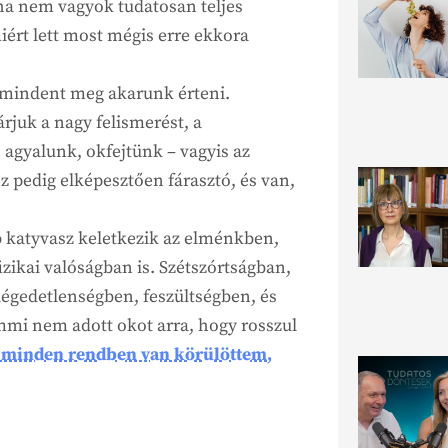
ha nem vagyok tudatosan teljes
ért lett most mégis erre ekkora
 mindent meg akarunk érteni.
rjuk a nagy felismerést, a
 agyalunk, okfejtünk – vagyis az
 pedig elképesztően fárasztó, és van,
 katyvasz keletkezik az elménkben,
izikai valóságban is. Szétszórtságban,
égedetlenségben, feszültségben, és
i nem adott okot arra, hogy rosszul
 minden rendben van körülöttem,