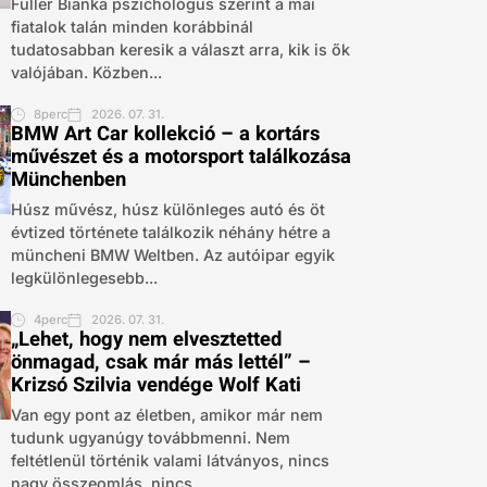
Fuller Bianka pszichológus szerint a mai
fiatalok talán minden korábbinál
tudatosabban keresik a választ arra, kik is ők
valójában. Közben...
8perc
2026. 07. 31.
BMW Art Car kollekció – a kortárs
művészet és a motorsport találkozása
Münchenben
Húsz művész, húsz különleges autó és öt
évtized története találkozik néhány hétre a
müncheni BMW Weltben. Az autóipar egyik
legkülönlegesebb...
4perc
2026. 07. 31.
„Lehet, hogy nem elvesztetted
önmagad, csak már más lettél” –
Krizsó Szilvia vendége Wolf Kati
Van egy pont az életben, amikor már nem
tudunk ugyanúgy továbbmenni. Nem
feltétlenül történik valami látványos, nincs
nagy összeomlás, nincs...