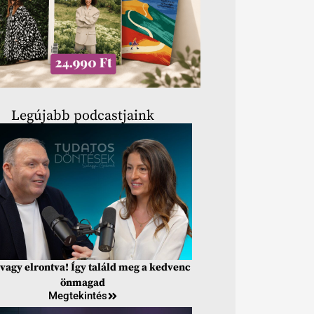
Legújabb podcastjaink
vagy elrontva! Így találd meg a kedvenc
önmagad
Megtekintés