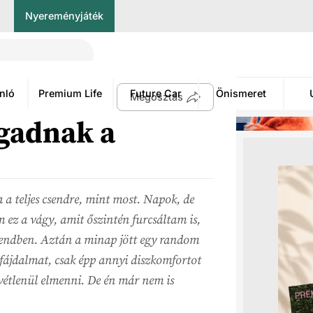
Nyereményjáték
nló
Premium Life
Future Car
Önismeret
Megosztás
gadnak a
 teljes csendre, mint most. Napok, de
 ez a vágy, amit őszintén furcsáltam is,
sendben. Aztán a minap jött egy random
fájdalmat, csak épp annyi diszkomfortot
evétlenül elmenni. De én már nem is