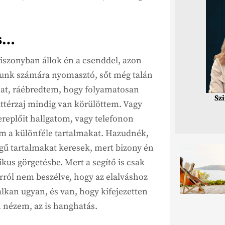
es…
iszonyban állok én a csenddel, azon
sokunk számára nyomasztó, sőt még talán
mat, ráébredtem, hogy folyamatosan
Sz
ttérzaj mindig van körülöttem. Vagy
ereplőit hallgatom, vagy telefonon
m a különféle tartalmakat. Hazudnék,
gű tartalmakat keresek, mert bizony én
kus görgetésbe. Mert a segítő is csak
ról nem beszélve, hogy az elalváshoz
kan ugyan, és van, hogy kifejezetten
n nézem, az is hanghatás.