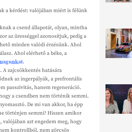
 a kérdést: valójában miért is félünk
ak a csend állapotát, olyan, mintha
zor az ürességgel azonosítjuk, pedig a
lérhető minden valódi érzésünk. Ahol
lasz. Ahol elérhető a béke, a
 magunkat.
z. A zajcsökkentés hatására
ődnek az ingerpályák, a prefrontális
nem passzivitás, hanem regeneráció.
, hogy a csendben nem történik semmi.
nyomasztó. De mi van akkor, ha épp
 ne történjen semmi? Hiszen amikor
 valójában azt engedem meg, hogy
nem kontrollból, nem görcsös