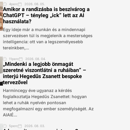
4perc
2026. 08. 05.
Amikor a randizásba is beszivárog a
ChatGPT – tényleg „ick” lett az AI
használata?
Egy ideje már a munkán és a mindennapi
szervezésen túl is megjelenik a mesterséges
intelligencia: ott van a legszemélyesebb
tereinkben,...
11perc
2026. 08. 04.
„Mindenki a legjobb önmagát
szeretné viszontlátni a ruháiban” –
interjú Hegedűs Zsanett bespoke
tervezővel
Harmincegy éve ugyanaz a kérdés
foglalkoztatja Hegedűs Zsanettet: hogyan
lehet a ruhák nyelvén pontosan
megfogalmazni egy ember személyiségét. Az
AIAIÉ...
5perc
2026. 08. 03.