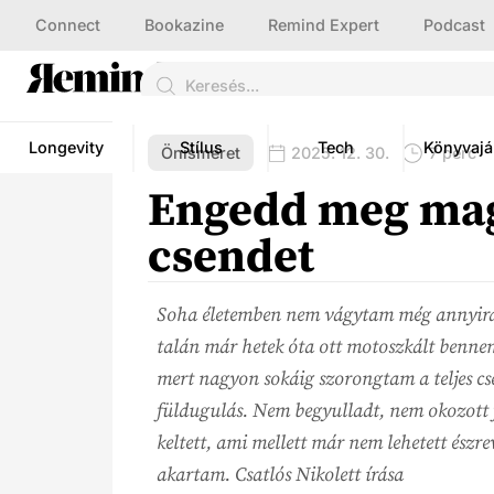
Connect
Bookazine
Remind Expert
Podcast
Longevity
Stílus
Tech
Könyvajá
Önismeret
2025. 12. 30.
7 perc
Engedd meg ma
csendet
Soha életemben nem vágytam még annyira a
talán már hetek óta ott motoszkált bennem
mert nagyon sokáig szorongtam a teljes c
füldugulás. Nem begyulladt, nem okozott 
keltett, ami mellett már nem lehetett észr
akartam. Csatlós Nikolett írása