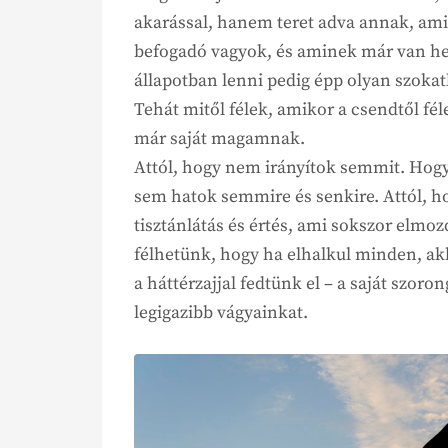
akarással, hanem teret adva annak, am
befogadó vagyok, és aminek már van h
állapotban lenni pedig épp olyan szoka
Tehát mitől félek, amikor a csendtől féle
már saját magamnak.
Attól, hogy nem irányítok semmit. Hog
sem hatok semmire és senkire. Attól, h
tisztánlátás és értés, ami sokszor elmozd
félhetünk, hogy ha elhalkul minden, akk
a háttérzajjal fedtünk el – a saját szor
legigazibb vágyainkat.