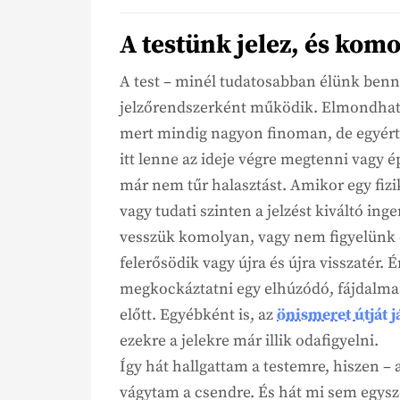
A testünk jelez, és komo
A test – minél tudatosabban élünk benne
jelzőrendszerként működik. Elmondhat
mert mindig nagyon finoman, de egyérte
itt lenne az ideje végre megtenni vagy
már nem tűr halasztást. Amikor egy fizik
vagy tudati szinten a jelzést kiváltó in
vesszük komolyan, vagy nem figyelünk o
felerősödik vagy újra és újra visszaté
megkockáztatni egy elhúzódó, fájdalmas
előtt. Egyébként is, az
önismeret útját 
ezekre a jelekre már illik odafigyelni.
Így hát hallgattam a testemre, hiszen – 
vágytam a csendre. És hát mi sem egysz