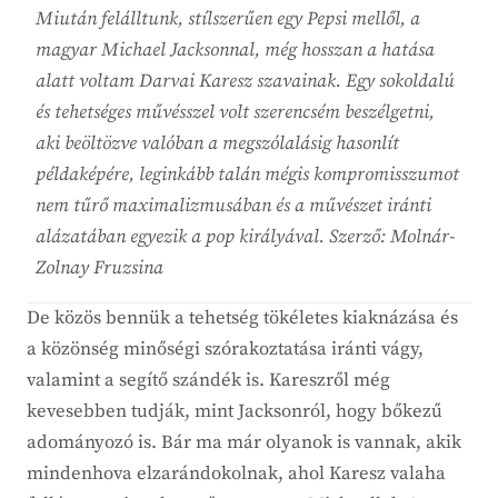
Miután felálltunk, stílszerűen egy Pepsi mellől, a
magyar Michael Jacksonnal, még hosszan a hatása
alatt voltam Darvai Karesz szavainak. Egy sokoldalú
és tehetséges művésszel volt szerencsém beszélgetni,
aki beöltözve valóban a megszólalásig hasonlít
példaképére, leginkább talán mégis kompromisszumot
nem tűrő maximalizmusában és a művészet iránti
alázatában egyezik a pop királyával. Szerző: Molnár-
Zolnay Fruzsina
De közös bennük a tehetség tökéletes kiaknázása és
a közönség minőségi szórakoztatása iránti vágy,
valamint a segítő szándék is. Kareszről még
kevesebben tudják, mint Jacksonról, hogy bőkezű
adományozó is. Bár ma már olyanok is vannak, akik
mindenhova elzarándokolnak, ahol Karesz valaha