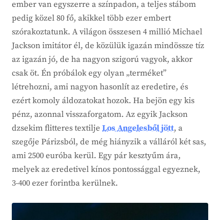
ember van egyszerre a színpadon, a teljes stábom
pedig közel 80 fő, akikkel több ezer embert
szórakoztatunk. A világon összesen 4 millió Michael
Jackson imitátor él, de közülük igazán mindössze tíz
az igazán jó, de ha nagyon szigorú vagyok, akkor
csak öt. Én próbálok egy olyan „terméket”
létrehozni, ami nagyon hasonlít az eredetire, és
ezért komoly áldozatokat hozok. Ha bejön egy kis
pénz, azonnal visszaforgatom. Az egyik Jackson
dzsekim flitteres textilje
Los Angelesből jött
, a
szegője Párizsból, de még hiányzik a válláról két sas,
ami 2500 euróba kerül. Egy pár kesztyűm ára,
melyek az eredetivel kínos pontossággal egyeznek,
3-400 ezer forintba kerülnek.