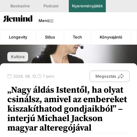
Bookazine
Podcast
Nyereményjáték
Menü
Longevity
Stílus
Tech
Könyvajánló
Kultúra
2026. 06. 12.
7 perc
Megosztás
„Nagy áldás Istentől, ha olyat
csinálsz, amivel az embereket
kiszakíthatod gondjaikból” –
interjú Michael Jackson
magyar alteregójával