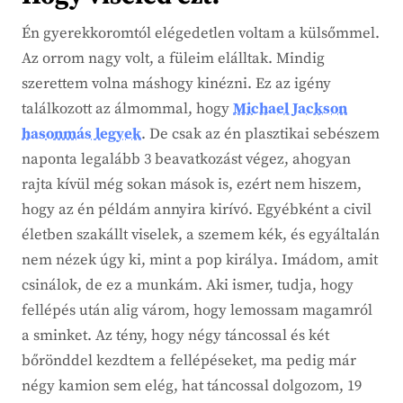
Én gyerekkoromtól elégedetlen voltam a külsőmmel.
Az orrom nagy volt, a füleim elálltak. Mindig
szerettem volna máshogy kinézni. Ez az igény
találkozott az álmommal, hogy
Michael Jackson
hasonmás legyek
. De csak az én plasztikai sebészem
naponta legalább 3 beavatkozást végez, ahogyan
rajta kívül még sokan mások is, ezért nem hiszem,
hogy az én példám annyira kirívó. Egyébként a civil
életben szakállt viselek, a szemem kék, és egyáltalán
nem nézek úgy ki, mint a pop királya. Imádom, amit
csinálok, de ez a munkám. Aki ismer, tudja, hogy
fellépés után alig várom, hogy lemossam magamról
a sminket. Az tény, hogy négy táncossal és két
bőrönddel kezdtem a fellépéseket, ma pedig már
négy kamion sem elég, hat táncossal dolgozom, 19