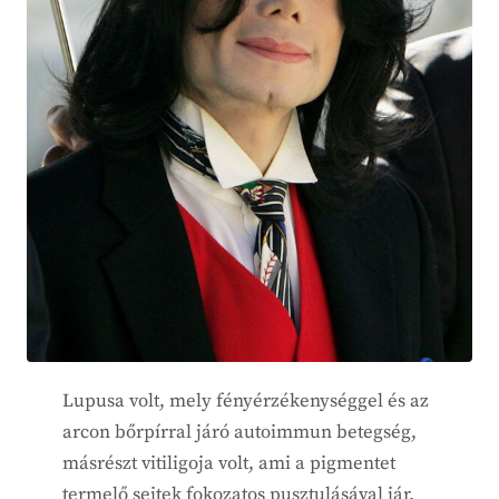
Lupusa volt, mely fényérzékenységgel és az
arcon bőrpírral járó autoimmun betegség,
másrészt vitiligoja volt, ami a pigmentet
termelő sejtek fokozatos pusztulásával jár.