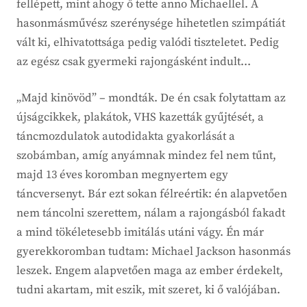
fellépett, mint ahogy ő tette anno Michaellel. A
hasonmásművész szerénysége hihetetlen szimpátiát
vált ki, elhivatottsága pedig valódi tiszteletet. Pedig
az egész csak gyermeki rajongásként indult…
„Majd kinövöd” – mondták. De én csak folytattam az
újságcikkek, plakátok, VHS kazetták gyűjtését, a
táncmozdulatok autodidakta gyakorlását a
szobámban, amíg anyámnak mindez fel nem tűnt,
majd 13 éves koromban megnyertem egy
táncversenyt. Bár ezt sokan félreértik: én alapvetően
nem táncolni szerettem, nálam a rajongásból fakadt
a mind tökéletesebb imitálás utáni vágy. Én már
gyerekkoromban tudtam: Michael Jackson hasonmás
leszek. Engem alapvetően maga az ember érdekelt,
tudni akartam, mit eszik, mit szeret, ki ő valójában.