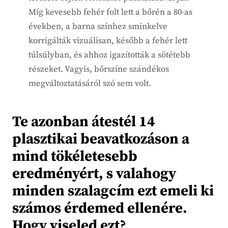
Míg kevesebb fehér folt lett a bőrén a 80-as
években, a barna színhez sminkelve
korrigálták vizuálisan, később a fehér lett
túlsúlyban, és ahhoz igazították a sötétebb
részeket. Vagyis, bőrszíne szándékos
megváltoztatásáról szó sem volt.
Te azonban átestél 14
plasztikai beavatkozáson a
mind tökéletesebb
eredményért, s valahogy
minden szalagcím ezt emeli ki
számos érdemed ellenére.
Hogy viseled ezt?