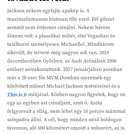
Jackson nekem egyfajta apakép is. A
maximalizmusom biztosan tőle ered. Fél gőzzel
semmit nem érdemes csinálni. Nekem három
álmom volt: a plasztikai műtét, élni Vegasban és
találkozni személyesen Michaellel. Mindhárom
sikerült, de tervem még nagyon sok van. 2024
decemberében Győrben, az Audi Arénában 3500
embert szórakoztattunk. 2027 januárjában azonban
már a 20 ezer fős MVM Domban szeretnék egy
kibővített műsort Michael Jackson testvéreivel és a
This is it
stábjával. Közben nagyon figyelek, hogy ne
egy az egyben azt csináljam, amit ő. Azóta
felgyorsult a világ, nem lehet egy 10 perces számmal
színpadra állni. A cél, hogy minden néző boldogan
távozzon, aki 600 kilométert utazott a műsorért, az is.