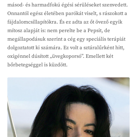
másod- és harmadfokú égési sérüléseket szenvedett.
Onnantól egész életében parókát viselt, s rászokott a
fájdalomcsillapítókra. És ez adta az őt övező egyik
mítosz alapját is: nem perelte be a Pepsit, de
megállapodásuk szerint a cég egy speciális terápiát
dolgoztatott ki számára. Ez volt a sztáralűrként hitt,
oxigénnel dúsított „üvegkoporsó”. Emellett két
bőrbetegséggel is küzdött.