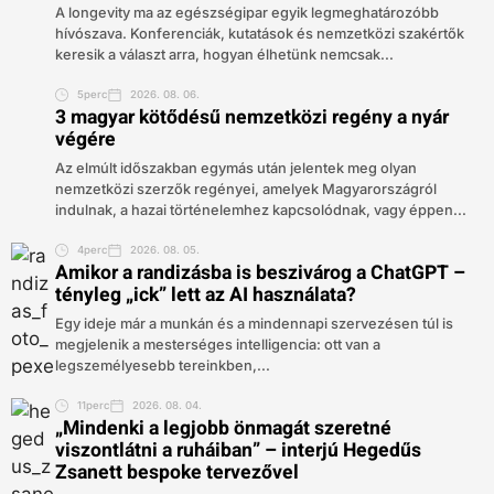
A longevity ma az egészségipar egyik legmeghatározóbb
hívószava. Konferenciák, kutatások és nemzetközi szakértők
keresik a választ arra, hogyan élhetünk nemcsak...
5perc
2026. 08. 06.
3 magyar kötődésű nemzetközi regény a nyár
végére
Az elmúlt időszakban egymás után jelentek meg olyan
nemzetközi szerzők regényei, amelyek Magyarországról
indulnak, a hazai történelemhez kapcsolódnak, vagy éppen...
4perc
2026. 08. 05.
Amikor a randizásba is beszivárog a ChatGPT –
tényleg „ick” lett az AI használata?
Egy ideje már a munkán és a mindennapi szervezésen túl is
megjelenik a mesterséges intelligencia: ott van a
legszemélyesebb tereinkben,...
11perc
2026. 08. 04.
„Mindenki a legjobb önmagát szeretné
viszontlátni a ruháiban” – interjú Hegedűs
Zsanett bespoke tervezővel