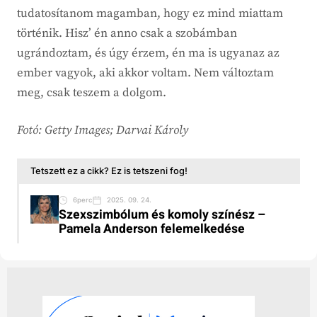
tudatosítanom magamban, hogy ez mind miattam
történik. Hisz’ én anno csak a szobámban
ugrándoztam, és úgy érzem, én ma is ugyanaz az
ember vagyok, aki akkor voltam. Nem változtam
meg, csak teszem a dolgom.
Fotó: Getty Images; Darvai Károly
Tetszett ez a cikk? Ez is tetszeni fog!
6perc
2025. 09. 24.
Szexszimbólum és komoly színész –
Pamela Anderson felemelkedése