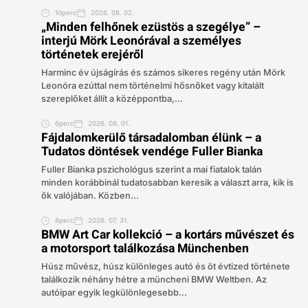
10perc
2026. 08. 02.
„Minden felhőnek ezüstös a szegélye” –
interjú Mörk Leonórával a személyes
történetek erejéről
Harminc év újságírás és számos sikeres regény után Mörk
Leonóra ezúttal nem történelmi hősnőket vagy kitalált
szereplőket állít a középpontba,...
6perc
2026. 08. 01.
Fájdalomkerülő társadalomban élünk – a
Tudatos döntések vendége Fuller Bianka
Fuller Bianka pszichológus szerint a mai fiatalok talán
minden korábbinál tudatosabban keresik a választ arra, kik is
ők valójában. Közben...
8perc
2026. 07. 31.
BMW Art Car kollekció – a kortárs művészet és
a motorsport találkozása Münchenben
Húsz művész, húsz különleges autó és öt évtized története
találkozik néhány hétre a müncheni BMW Weltben. Az
autóipar egyik legkülönlegesebb...