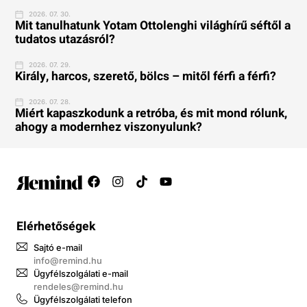
2026. 07. 30.
Mit tanulhatunk Yotam Ottolenghi világhírű séftől a
tudatos utazásról?
2026. 07. 29.
Király, harcos, szerető, bölcs – mitől férfi a férfi?
2026. 07. 28.
Miért kapaszkodunk a retróba, és mit mond rólunk,
ahogy a modernhez viszonyulunk?
Elérhetőségek
Sajtó e-mail
info@remind.hu
Ügyfélszolgálati e-mail
rendeles@remind.hu
Ügyfélszolgálati telefon