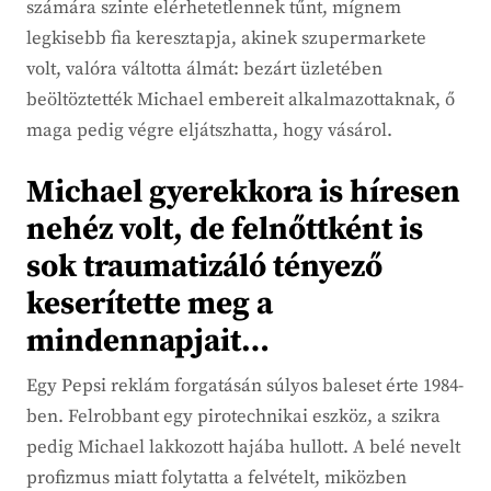
számára szinte elérhetetlennek tűnt, mígnem
legkisebb fia keresztapja, akinek szupermarkete
volt, valóra váltotta álmát: bezárt üzletében
beöltöztették Michael embereit alkalmazottaknak, ő
maga pedig végre eljátszhatta, hogy vásárol.
Michael gyerekkora is híresen
nehéz volt, de felnőttként is
sok traumatizáló tényező
keserítette meg a
mindennapjait…
Egy Pepsi reklám forgatásán súlyos baleset érte 1984-
ben. Felrobbant egy pirotechnikai eszköz, a szikra
pedig Michael lakkozott hajába hullott. A belé nevelt
profizmus miatt folytatta a felvételt, miközben