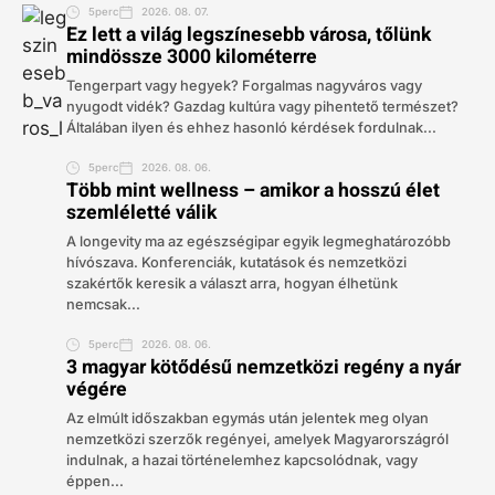
5perc
2026. 08. 07.
Ez lett a világ legszínesebb városa, tőlünk
mindössze 3000 kilométerre
Tengerpart vagy hegyek? Forgalmas nagyváros vagy
nyugodt vidék? Gazdag kultúra vagy pihentető természet?
Általában ilyen és ehhez hasonló kérdések fordulnak...
5perc
2026. 08. 06.
Több mint wellness – amikor a hosszú élet
szemléletté válik
A longevity ma az egészségipar egyik legmeghatározóbb
hívószava. Konferenciák, kutatások és nemzetközi
szakértők keresik a választ arra, hogyan élhetünk
nemcsak...
5perc
2026. 08. 06.
3 magyar kötődésű nemzetközi regény a nyár
végére
Az elmúlt időszakban egymás után jelentek meg olyan
nemzetközi szerzők regényei, amelyek Magyarországról
indulnak, a hazai történelemhez kapcsolódnak, vagy
éppen...