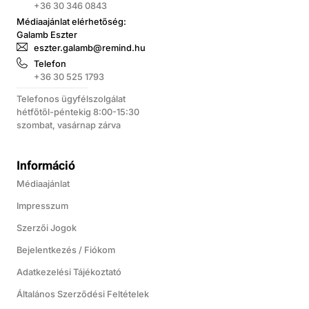
+36 30 346 0843
Médiaajánlat elérhetőség:
Galamb Eszter
eszter.galamb@remind.hu
Telefon
+36 30 525 1793
Telefonos ügyfélszolgálat
hétfőtől-péntekig 8:00-15:30
szombat, vasárnap zárva
Információ
Médiaajánlat
Impresszum
Szerzői Jogok
Bejelentkezés / Fiókom
Adatkezelési Tájékoztató
Általános Szerződési Feltételek