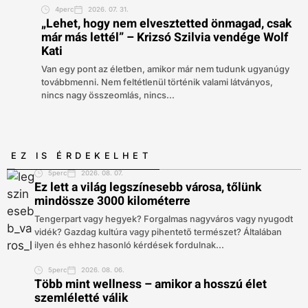
4perc
2026. 07. 31.
„Lehet, hogy nem elvesztetted önmagad, csak
már más lettél” – Krizsó Szilvia vendége Wolf
Kati
Van egy pont az életben, amikor már nem tudunk ugyanúgy
továbbmenni. Nem feltétlenül történik valami látványos,
nincs nagy összeomlás, nincs...
EZ IS ÉRDEKELHET
5perc
2026. 08. 07.
Ez lett a világ legszínesebb városa, tőlünk
mindössze 3000 kilométerre
Tengerpart vagy hegyek? Forgalmas nagyváros vagy nyugodt
vidék? Gazdag kultúra vagy pihentető természet? Általában
ilyen és ehhez hasonló kérdések fordulnak...
5perc
2026. 08. 06.
Több mint wellness – amikor a hosszú élet
szemléletté válik