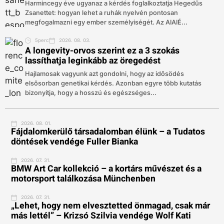
Harmincegy éve ugyanaz a kérdés foglalkoztatja Hegedűs
Zsanettet: hogyan lehet a ruhák nyelvén pontosan
megfogalmazni egy ember személyiségét. Az AIAIÉ...
5perc
2026. 08. 03.
A longevity-orvos szerint ez a 3 szokás
lassíthatja leginkább az öregedést
Hajlamosak vagyunk azt gondolni, hogy az idősödés
elsősorban genetikai kérdés. Azonban egyre több kutatás
bizonyítja, hogy a hosszú és egészséges...
2026. 08. 01.
Fájdalomkerülő társadalomban élünk – a Tudatos
döntések vendége Fuller Bianka
2026. 07. 31.
BMW Art Car kollekció – a kortárs művészet és a
motorsport találkozása Münchenben
2026. 07. 31.
„Lehet, hogy nem elvesztetted önmagad, csak már
más lettél” – Krizsó Szilvia vendége Wolf Kati