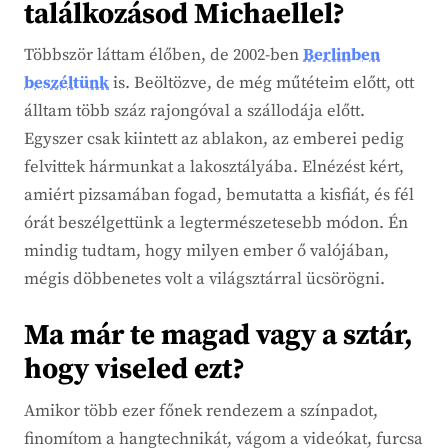
találkozásod Michaellel?
Többször láttam élőben, de 2002-ben
Berlinben
beszéltünk
is. Beöltözve, de még műtéteim előtt, ott
álltam több száz rajongóval a szállodája előtt.
Egyszer csak kiintett az ablakon, az emberei pedig
felvittek hármunkat a lakosztályába. Elnézést kért,
amiért pizsamában fogad, bemutatta a kisfiát, és fél
órát beszélgettünk a legtermészetesebb módon. Én
mindig tudtam, hogy milyen ember ő valójában,
mégis döbbenetes volt a világsztárral ücsörögni.
Ma már te magad vagy a sztár,
hogy viseled ezt?
Amikor több ezer főnek rendezem a színpadot,
finomítom a hangtechnikát, vágom a videókat, furcsa