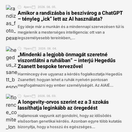
4perc
2026. 08. 05.
Amikor a randizásba is beszivárog a ChatGPT
– tényleg „ick” lett az AI használata?
Egy ideje már a munkán és a mindennapi szervezésen túl is
megjelenik a mesterséges intelligencia: ott van a
legszemélyesebb tereinkben,...
11perc
2026. 08. 04.
„Mindenki a legjobb önmagát szeretné
viszontlátni a ruháiban” – interjú Hegedűs
Zsanett bespoke tervezővel
Harmincegy éve ugyanaz a kérdés foglalkoztatja Hegedűs
Zsanettet: hogyan lehet a ruhák nyelvén pontosan
megfogalmazni egy ember személyiségét. Az AIAIÉ...
5perc
2026. 08. 03.
A longevity-orvos szerint ez a 3 szokás
lassíthatja leginkább az öregedést
Hajlamosak vagyunk azt gondolni, hogy az idősödés
elsősorban genetikai kérdés. Azonban egyre több kutatás
bizonyítja, hogy a hosszú és egészséges...