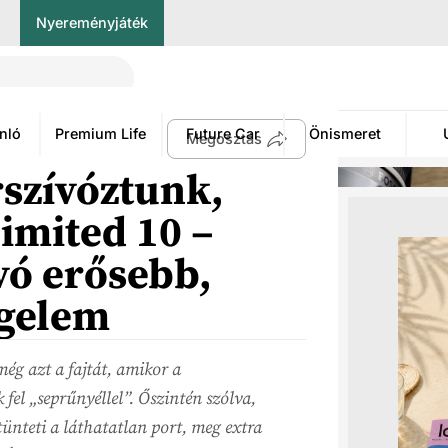
Nyereményjáték
nló
Premium Life
Future Car
Önismeret
Megosztás
rszívóztunk,
imited 10 –
vó erősebb,
ggelem
még azt a fajtát, amikor a
 fel „seprűnyéllel”. Őszintén szólva,
tünteti a láthatatlan port, meg extra