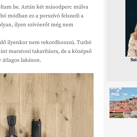
oltam be. Aztán két másodperc múlva
ó módban ez a porszívó felszedi a
olyan, ilyen szívóerőt még nem
midő ilyenkor nem rekordhosszú. Turbó
int maratoni takarításra, de a középső
 átlagos lakáson.
Sz