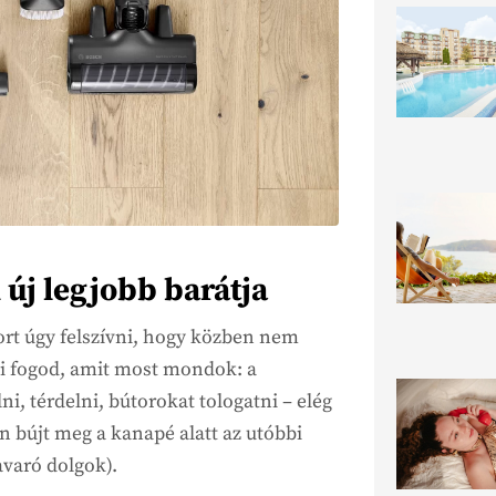
 új legjobb barátja
port úgy felszívni, hogy közben nem
ni fogod, amit most mondok: a
ni, térdelni, bútorokat tologatni – elég
n bújt meg a kanapé alatt az utóbbi
avaró dolgok).