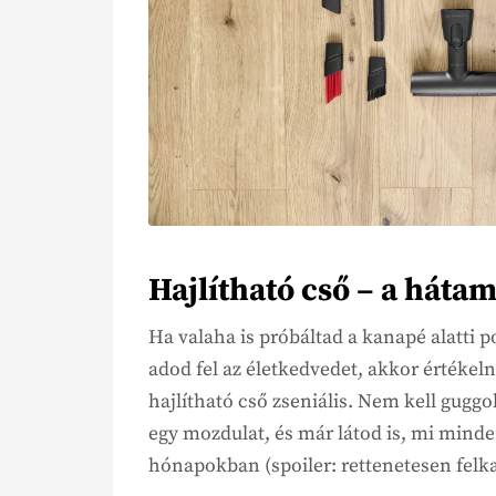
Hajlítható cső – a hátam
Ha valaha is próbáltad a kanapé alatti 
adod fel az életkedvedet, akkor értékel
hajlítható cső zseniális. Nem kell guggol
egy mozdulat, és már látod is, mi minde
hónapokban (spoiler: rettenetesen felk