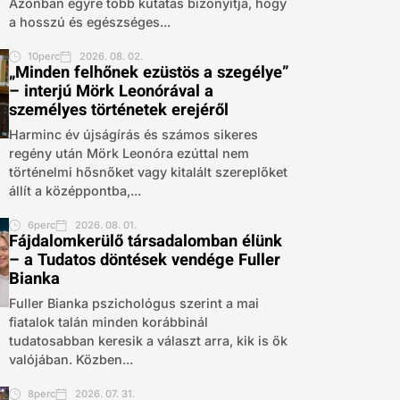
Azonban egyre több kutatás bizonyítja, hogy
a hosszú és egészséges...
10perc
2026. 08. 02.
„Minden felhőnek ezüstös a szegélye”
– interjú Mörk Leonórával a
személyes történetek erejéről
Harminc év újságírás és számos sikeres
regény után Mörk Leonóra ezúttal nem
történelmi hősnőket vagy kitalált szereplőket
állít a középpontba,...
6perc
2026. 08. 01.
Fájdalomkerülő társadalomban élünk
– a Tudatos döntések vendége Fuller
Bianka
Fuller Bianka pszichológus szerint a mai
fiatalok talán minden korábbinál
tudatosabban keresik a választ arra, kik is ők
valójában. Közben...
8perc
2026. 07. 31.