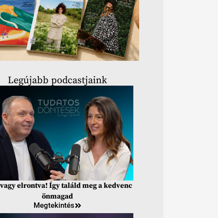
Legújabb podcastjaink
vagy elrontva! Így találd meg a kedvenc
önmagad
Megtekintés