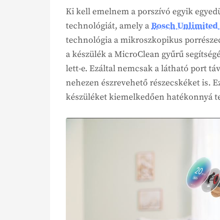
Ki kell emelnem a porszívó egyik egyedü
technológiát, amely a
Bosch Unlimited
technológia a mikroszkopikus porrészecs
a készülék a MicroClean gyűrű segítségéve
lett-e. Ezáltal nemcsak a látható port tá
nehezen észrevehető részecskéket is. Ez
készüléket kiemelkedően hatékonnyá te