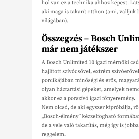
hol van ez a technika ahhoz képest. Láts
aki maga is takarít otthon (ami, valljuk 
világában).
Összegzés – Bosch Unlim
már nem játékszer
A Bosch Unlimited 10 igazi mérnöki csúc
hajlított szívócsővel, extrém szívóerőve
porcikájában minőségi és erős, magyará
olyan háztartási gépeket, amelyek nem
akkor ez a porszívó igazi főnyeremény.
Nem olcsó, de aki egyszer kipróbálja, r
„Bosch-élmény” kézzelfogható formában.
de a vele való takarítás, még így is jobb
reggelem.