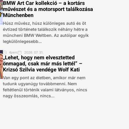
BMW Art Car kollekció – a kortárs
művészet és a motorsport találkozása
Münchenben
Húsz művész, húsz különleges autó és öt
évtized története találkozik néhány hétre a
müncheni BMW Weltben. Az autóipar egyik
legkülönlegesebb...
4perc
2026. 07. 31.
„Lehet, hogy nem elvesztetted
önmagad, csak már más lettél” –
Krizsó Szilvia vendége Wolf Kati
Van egy pont az életben, amikor már nem
tudunk ugyanúgy továbbmenni. Nem
feltétlenül történik valami látványos, nincs
nagy összeomlás, nincs...