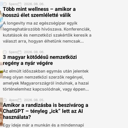
5perc
2026. 08. 06.
Több mint wellness – amikor a
hosszú élet szemléletté válik
A longevity ma az egészségipar egyik
legmeghatározóbb hívószava. Konferenciák,
kutatások és nemzetközi szakértők keresik a
választ arra, hogyan élhetünk nemcsak...
5perc
2026. 08. 06.
3 magyar kötődésű nemzetközi
regény a nyár végére
Az elmúlt időszakban egymás után jelentek
meg olyan nemzetközi szerzők regényei,
amelyek Magyarországról indulnak, a hazai
történelemhez kapcsolódnak, vagy éppen...
4perc
2026. 08. 05.
Amikor a randizásba is beszivárog a
ChatGPT – tényleg „ick” lett az AI
használata?
Egy ideje már a munkán és a mindennapi