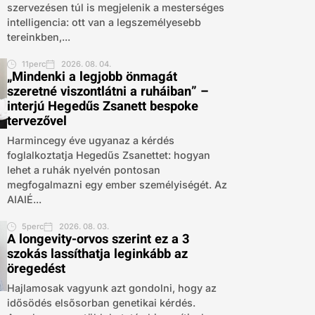
szervezésen túl is megjelenik a mesterséges
intelligencia: ott van a legszemélyesebb
tereinkben,...
11perc
2026. 08. 04.
„Mindenki a legjobb önmagát
szeretné viszontlátni a ruháiban” –
interjú Hegedűs Zsanett bespoke
tervezővel
Harmincegy éve ugyanaz a kérdés
foglalkoztatja Hegedűs Zsanettet: hogyan
lehet a ruhák nyelvén pontosan
megfogalmazni egy ember személyiségét. Az
AIAIÉ...
5perc
2026. 08. 03.
A longevity-orvos szerint ez a 3
szokás lassíthatja leginkább az
öregedést
Hajlamosak vagyunk azt gondolni, hogy az
idősödés elsősorban genetikai kérdés.