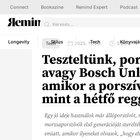
Connect
Bookazine
Remind Expert
Podcast
Longevity
Stílus
Tech
Könyvajá
Tech
2025. 11. 20.
5 perc
Teszteltünk, po
avagy Bosch Unl
amikor a porszí
mint a hétfő re
Egy jó ideje használok már állóporszívót, 
morzsaporszívók első generációját szerelték
emiatt, amikor ilyeneket olvasok, „hogy el