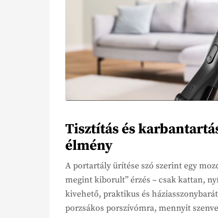
Tisztítás és karbantartá
élmény
A portartály ürítése szó szerint egy moz
megint kiborult” érzés – csak kattan, nyí
kivehető, praktikus és háziasszonybará
porzsákos porszívómra, mennyit szenve