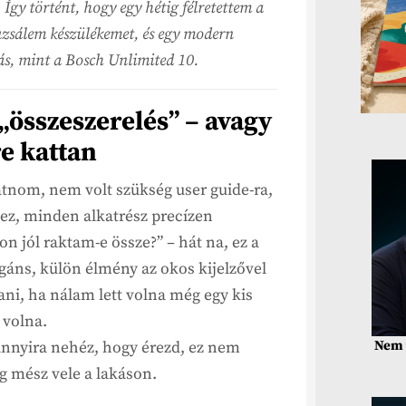
. Így történt, hogy egy hétig félretettem a
uzsálem készülékemet, és egy modern
s, mint a Bosch Unlimited 10.
„összeszerelés” – avagy
e kattan
atnom, nem volt szükség user guide-ra,
z, minden alkatrész precízen
n jól raktam-e össze?” – hát na, ez a
legáns, külön élmény az okos kijelzővel
tani, ha nálam lett volna még egy kis
 volna.
Nem 
 annyira nehéz, hogy érezd, ez nem
ig mész vele a lakáson.