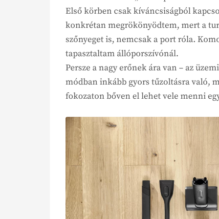
Első körben csak kíváncsiságból kapcs
konkrétan megrökönyödtem, mert a turb
szőnyeget is, nemcsak a port róla. Kom
tapasztaltam állóporszívónál.
Persze a nagy erőnek ára van – az üze
módban inkább gyors tűzoltásra való, m
fokozaton bőven el lehet vele menni egy