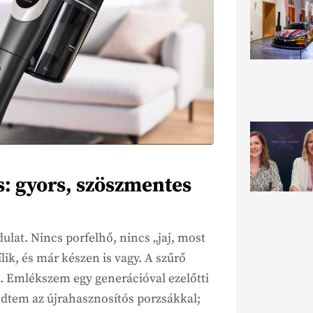
s: gyors, szöszmentes
dulat. Nincs porfelhő, nincs „jaj, most
lik, és már készen is vagy. A szűrő
t. Emlékszem egy generációval ezelőtti
dtem az újrahasznosítós porzsákkal;