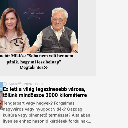
inetár Miklós: "Soha nem volt bennem
pánik, hogy mi lesz holnap”
Megtekintés
5perc
2026. 08. 07.
Ez lett a világ legszínesebb városa,
tőlünk mindössze 3000 kilométerre
Tengerpart vagy hegyek? Forgalmas
nagyváros vagy nyugodt vidék? Gazdag
kultúra vagy pihentető természet? Általában
ilyen és ehhez hasonló kérdések fordulnak...