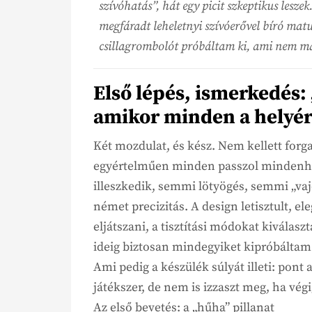
szívóhatás”, hát egy picit szkeptikus leszek
megfáradt leheletnyi szívóerővel bíró mat
csillagrombolót próbáltam ki, ami nem má
Első lépés, ismerkedés: 
amikor minden a helyér
Két mozdulat, és kész. Nem kellett forg
egyértelműen minden passzol mindenhe
illeszkedik, semmi lötyögés, semmi „vajo
német precizitás. A design letisztult, e
eljátszani, a tisztítási módokat kiválasz
ideig biztosan mindegyiket kipróbáltam
Ami pedig a készülék súlyát illeti: pont
játékszer, de nem is izzaszt meg, ha vég
Az első bevetés: a „hűha” pillanat