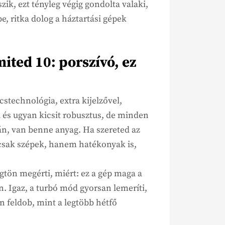
zik, ezt tényleg végig gondolta valaki,
be, ritka dolog a háztartási gépek
ited 10: porszívó, ez
stechnológia, extra kijelzővel,
l és ugyan kicsit robusztus, de minden
n, van benne anyag. Ha szereted az
csak szépek, hanem hatékonyak is,
ögtön megérti, miért: ez a gép maga a
 Igaz, a turbó mód gyorsan lemeríti,
an feldob, mint a legtöbb hétfő