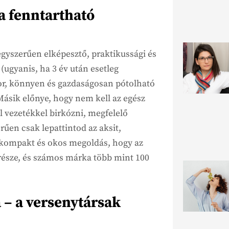
a fenntartható
 egyszerűen elképesztő, praktikussági és
ugyanis, ha 3 év után esetleg
or, könnyen és gazdaságosan pótolható
 Másik előnye, hogy nem kell az egész
l vezetékkel birkózni, megfelelő
űen csak lepattintod az aksit,
ül kompakt és okos megoldás, hogy az
észe, és számos márka több mint 100
 – a versenytársak