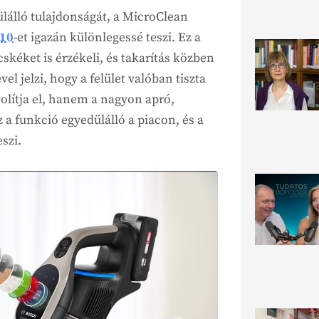
lálló tulajdonságát, a MicroClean
 10
-et igazán különlegessé teszi. Ez a
kéket is érzékeli, és takarítás közben
l jelzi, hogy a felület valóban tiszta
volítja el, hanem a nagyon apró,
 a funkció egyedülálló a piacon, és a
szi.