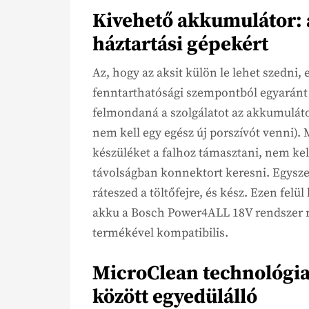
Kivehető akkumulátor: 
háztartási gépekért
Az, hogy az aksit külön le lehet szedni,
fenntarthatósági szempontból egyaránt (
felmondaná a szolgálatot az akkumulát
nem kell egy egész új porszívót venni).
készüléket a falhoz támasztani, nem kel
távolságban konnektort keresni. Egyszer
ráteszed a töltőfejre, és kész. Ezen fel
akku a Bosch Power4ALL 18V rendszer r
termékével kompatibilis.
MicroClean technológia
között egyedülálló