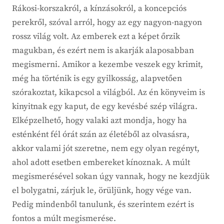
Rákosi-korszakról, a kínzásokról, a koncepciós
perekről, szóval arról, hogy az egy nagyon-nagyon
rossz világ volt. Az emberek ezt a képet őrzik
magukban, és ezért nem is akarják alaposabban
megismerni. Amikor a kezembe veszek egy krimit,
még ha történik is egy gyilkosság, alapvetően
szórakoztat, kikapcsol a világból. Az én könyveim is
kinyitnak egy kaput, de egy kevésbé szép világra.
Elképzelhető, hogy valaki azt mondja, hogy ha
esténként fél órát szán az életéből az olvasásra,
akkor valami jót szeretne, nem egy olyan regényt,
ahol adott esetben embereket kínoznak. A múlt
megismerésével sokan úgy vannak, hogy ne kezdjük
el bolygatni, zárjuk le, örüljünk, hogy vége van.
Pedig mindenből tanulunk, és szerintem ezért is
fontos a múlt megismerése.