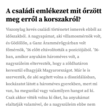
A családi emlékezet mit őrzött
meg erről a korszakról?
Viszonylag kevés családi történetet ismerek ebből az
időszakból. A nagyapámat, aki villamosmérnök volt,
és Gödöllőn, a Ganz Árammérőgyárban volt
főmérnök, ’56 előtt eltávolították a pozíciójából. ’56-
ban, amikor anyukám hároméves volt, a
nagyszüleim eltervezték, hogy a zöldhatáron
keresztül elhagyják Magyarországot. Már le is
szervezték, de aki segített volna a disszidálásban,
kockázatot látott a hároméves gyerekben, mert mi
van, ha megszólal vagy valamilyen hangot ad ki.
Csak akkor vitték volna ki őket, ha anyukámat
elaltatják valamivel, de a nagyszüleim ebbe nem