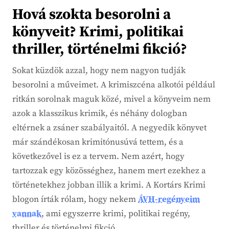
Hová szokta besorolni a
könyveit? Krimi, politikai
thriller, történelmi fikció?
Sokat küzdök azzal, hogy nem nagyon tudják
besorolni a műveimet. A krimiszcéna alkotói például
ritkán sorolnak maguk közé, mivel a könyveim nem
azok a klasszikus krimik, és néhány dologban
eltérnek a zsáner szabályaitól. A negyedik könyvet
már szándékosan krimitónusúvá tettem, és a
következővel is ez a tervem. Nem azért, hogy
tartozzak egy közösséghez, hanem mert ezekhez a
történetekhez jobban illik a krimi. A Kortárs Krimi
blogon írták rólam, hogy nekem
ÁVH-regényeim
vannak
, ami egyszerre krimi, politikai regény,
thriller és történelmi fikció.