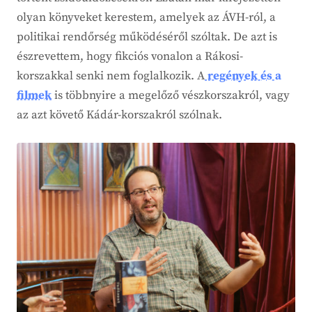
olyan könyveket kerestem, amelyek az ÁVH-ról, a
politikai rendőrség működéséről szóltak. De azt is
észrevettem, hogy fikciós vonalon a Rákosi-
korszakkal senki nem foglalkozik. A
regények és a
filmek
is többnyire a megelőző vészkorszakról, vagy
az azt követő Kádár-korszakról szólnak.