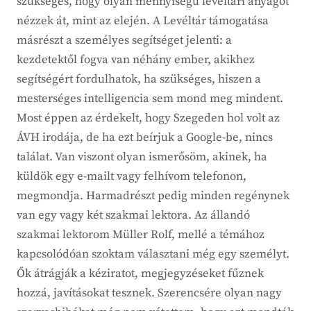
szükséges, hogy olyan mennyiségű levéltári anyagot
nézzek át, mint az elején. A Levéltár támogatása
másrészt a személyes segítséget jelenti: a
kezdetektől fogva van néhány ember, akikhez
segítségért fordulhatok, ha szükséges, hiszen a
mesterséges intelligencia sem mond meg mindent.
Most éppen az érdekelt, hogy Szegeden hol volt az
ÁVH irodája, de ha ezt beírjuk a Google-be, nincs
találat. Van viszont olyan ismerősöm, akinek, ha
küldök egy e-mailt vagy felhívom telefonon,
megmondja. Harmadrészt pedig minden regénynek
van egy vagy két szakmai lektora. Az állandó
szakmai lektorom Müller Rolf, mellé a témához
kapcsolódóan szoktam választani még egy személyt.
Ők átrágják a kéziratot, megjegyzéseket fűznek
hozzá, javításokat tesznek. Szerencsére olyan nagy