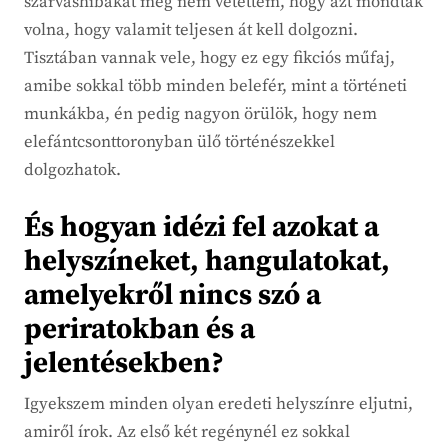
szarvashibákat még nem vétettem, hogy azt mondták
volna, hogy valamit teljesen át kell dolgozni.
Tisztában vannak vele, hogy ez egy fikciós műfaj,
amibe sokkal több minden belefér, mint a történeti
munkákba, én pedig nagyon örülök, hogy nem
elefántcsonttoronyban ülő történészekkel
dolgozhatok.
És hogyan idézi fel azokat a
helyszíneket, hangulatokat,
amelyekről nincs szó a
periratokban és a
jelentésekben?
Igyekszem minden olyan eredeti helyszínre eljutni,
amiről írok. Az első két regénynél ez sokkal