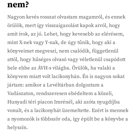
nem?
Nagyon kevés rosszat olvastam magamról, és ennek
örülök, mert így visszaigazolást kapok arról, hogy
amit írok, az jó. Lehet, hogy kevesebb az elérésem,
mint X-nek vagy Y-nak, de úgy tűnik, hogy aki a
könyveimet megveszi, nem csalódik, függetlenül
attól, hogy hűséges olvasó vagy véletlenül csapódott
bele ebbe az ÁVH-s világba. Örülök, ha valaki a
könyvem miatt volt lacikonyhán. Én is nagyon sokat
jártam: amikor a Levéltárban dolgoztam a
Vadászaton, rendszeresen ebédeltem a közeli,
Hunyadi téri piacon Imrénél, aki azóta nyugdíjba
vonult, és a lacikonyhát üzemeltette. Ezért is mennek
a nyomozók is többször oda, így épült be a könyvbe a
helyszín.