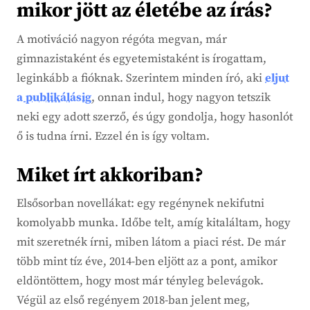
mikor jött az életébe az írás?
A motiváció nagyon régóta megvan, már
gimnazistaként és egyetemistaként is írogattam,
leginkább a fióknak. Szerintem minden író, aki
eljut
a publikálásig
, onnan indul, hogy nagyon tetszik
neki egy adott szerző, és úgy gondolja, hogy hasonlót
ő is tudna írni. Ezzel én is így voltam.
Miket írt akkoriban?
Elsősorban novellákat: egy regénynek nekifutni
komolyabb munka. Időbe telt, amíg kitaláltam, hogy
mit szeretnék írni, miben látom a piaci rést. De már
több mint tíz éve, 2014-ben eljött az a pont, amikor
eldöntöttem, hogy most már tényleg belevágok.
Végül az első regényem 2018-ban jelent meg,