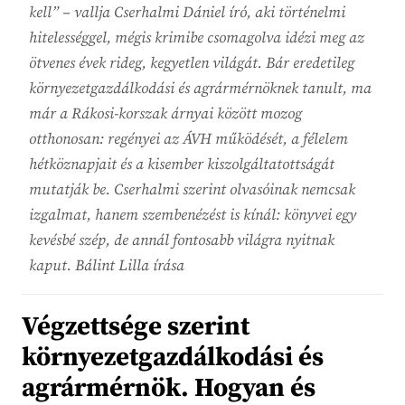
kell” – vallja Cserhalmi Dániel író, aki történelmi
hitelességgel, mégis krimibe csomagolva idézi meg az
ötvenes évek rideg, kegyetlen világát. Bár eredetileg
környezetgazdálkodási és agrármérnöknek tanult, ma
már a Rákosi-korszak árnyai között mozog
otthonosan: regényei az ÁVH működését, a félelem
hétköznapjait és a kisember kiszolgáltatottságát
mutatják be. Cserhalmi szerint olvasóinak nemcsak
izgalmat, hanem szembenézést is kínál: könyvei egy
kevésbé szép, de annál fontosabb világra nyitnak
kaput. Bálint Lilla írása
Végzettsége szerint
környezetgazdálkodási és
agrármérnök. Hogyan és