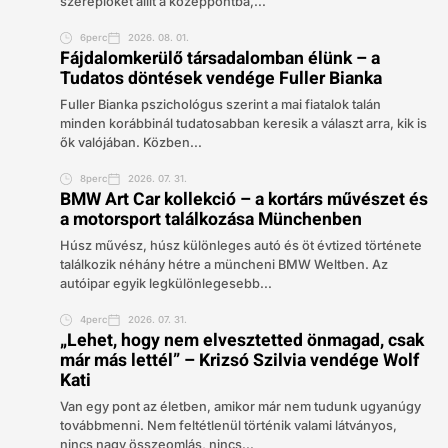
szereplőket állít a középpontba,...
6perc
2026. 08. 01.
Fájdalomkerülő társadalomban élünk – a
Tudatos döntések vendége Fuller Bianka
Fuller Bianka pszichológus szerint a mai fiatalok talán
minden korábbinál tudatosabban keresik a választ arra, kik is
ők valójában. Közben...
8perc
2026. 07. 31.
BMW Art Car kollekció – a kortárs művészet és
a motorsport találkozása Münchenben
Húsz művész, húsz különleges autó és öt évtized története
találkozik néhány hétre a müncheni BMW Weltben. Az
autóipar egyik legkülönlegesebb...
4perc
2026. 07. 31.
„Lehet, hogy nem elvesztetted önmagad, csak
már más lettél” – Krizsó Szilvia vendége Wolf
Kati
Van egy pont az életben, amikor már nem tudunk ugyanúgy
továbbmenni. Nem feltétlenül történik valami látványos,
nincs nagy összeomlás, nincs...