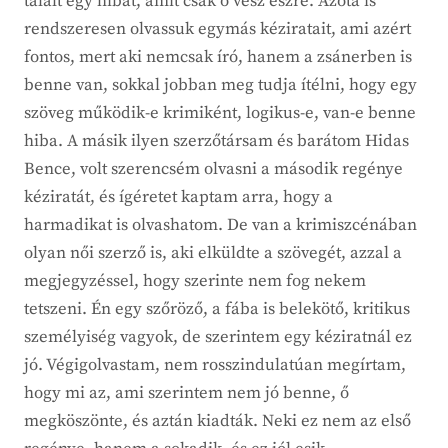
talált egy hibát, amit csak ő vesz észre. Azóta is
rendszeresen olvassuk egymás kéziratait, ami azért
fontos, mert aki nemcsak író, hanem a zsánerben is
benne van, sokkal jobban meg tudja ítélni, hogy egy
szöveg működik-e krimiként, logikus-e, van-e benne
hiba. A másik ilyen szerzőtársam és barátom Hidas
Bence, volt szerencsém olvasni a második regénye
kéziratát, és ígéretet kaptam arra, hogy a
harmadikat is olvashatom. De van a krimiszcénában
olyan női szerző is, aki elküldte a szövegét, azzal a
megjegyzéssel, hogy szerinte nem fog nekem
tetszeni. Én egy szőröző, a fába is belekötő, kritikus
személyiség vagyok, de szerintem egy kéziratnál ez
jó. Végigolvastam, nem rosszindulatúan megírtam,
hogy mi az, ami szerintem nem jó benne, ő
megköszönte, és aztán kiadták. Neki ez nem az első