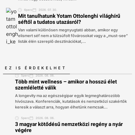
6perc
2026. 07. 30.
Mit tanulhatunk Yotam Ottolenghi világhírű
séftől a tudatos utazásról?
Van valami különösen megnyugtató abban, amikor egy
elismert séf nem a túlzsúfolt fővárosokat vagy a „must-see”
listák élén szereplő desztinációkat,...
EZ IS ÉRDEKELHET
5perc
2026. 08. 06.
Több mint wellness – amikor a hosszú élet
szemléletté válik
A longevity ma az egészségipar egyik legmeghatározóbb
hívószava. Konferenciák, kutatások és nemzetközi szakértők
keresik a választ arra, hogyan élhetünk nemcsak...
5perc
2026. 08. 06.
3 magyar kötődésű nemzetközi regény a nyár
végére