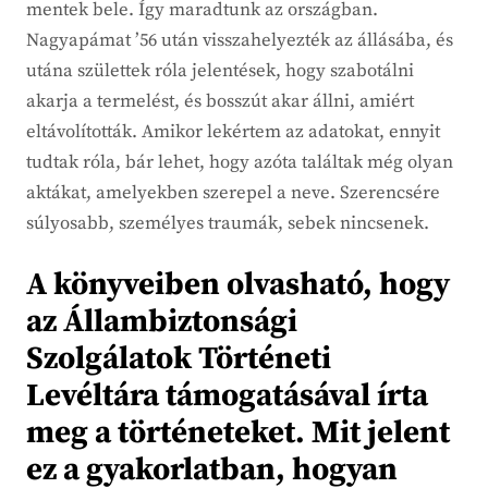
mentek bele. Így maradtunk az országban.
Nagyapámat ’56 után visszahelyezték az állásába, és
utána születtek róla jelentések, hogy szabotálni
akarja a termelést, és bosszút akar állni, amiért
eltávolították. Amikor lekértem az adatokat, ennyit
tudtak róla, bár lehet, hogy azóta találtak még olyan
aktákat, amelyekben szerepel a neve. Szerencsére
súlyosabb, személyes traumák, sebek nincsenek.
A könyveiben olvasható, hogy
az Állambiztonsági
Szolgálatok Történeti
Levéltára támogatásával írta
meg a történeteket. Mit jelent
ez a gyakorlatban, hogyan