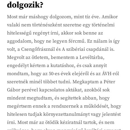
dolgozik?
Most már máshogy dolgozom, mint tíz éve. Amikor
valaki nem történészként szeretne egy történelmi
hitelességű regényt írni, akkor sok benne az
aggodalom, hogy ne legyen fércmű. Ez nálam is így
volt, a Csengőfrásznál és A szibériai csapdánál is.
Megvolt az ötletem, bementem a Levéltárba,
engedélyt kértem a kutatáshoz, és csak annyit
mondtam, hogy az 50-es évek elejéről és az ÁVH-ról
szeretnék minél többet tudni. Megkaptam a Péter
Gábor perével kapcsolatos aktákat, azokból sok
mindent megtudtam, és segítettek abban, hogy
megértsem ennek a rendszernek a működését, hogy
hitelesen tudjak környezettanulmányt vagy jelentést
írni. Most már az ötödik kéziratnál tartok, és nem