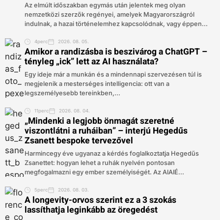
Az elmúlt időszakban egymás után jelentek meg olyan
nemzetközi szerzők regényei, amelyek Magyarországról
indulnak, a hazai történelemhez kapcsolódnak, vagy éppen...
4perc
2026. 08. 05.
Amikor a randizásba is beszivárog a ChatGPT –
tényleg „ick” lett az AI használata?
Egy ideje már a munkán és a mindennapi szervezésen túl is
megjelenik a mesterséges intelligencia: ott van a
legszemélyesebb tereinkben,...
11perc
2026. 08. 04.
„Mindenki a legjobb önmagát szeretné
viszontlátni a ruháiban” – interjú Hegedűs
Zsanett bespoke tervezővel
Harmincegy éve ugyanaz a kérdés foglalkoztatja Hegedűs
Zsanettet: hogyan lehet a ruhák nyelvén pontosan
megfogalmazni egy ember személyiségét. Az AIAIÉ...
5perc
2026. 08. 03.
A longevity-orvos szerint ez a 3 szokás
lassíthatja leginkább az öregedést