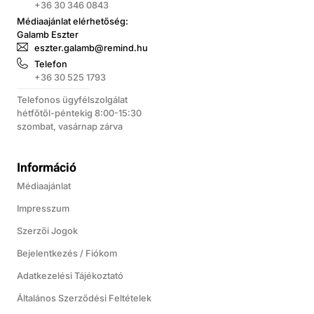
+36 30 346 0843
Médiaajánlat elérhetőség:
Galamb Eszter
eszter.galamb@remind.hu
Telefon
+36 30 525 1793
Telefonos ügyfélszolgálat
hétfőtől-péntekig 8:00-15:30
szombat, vasárnap zárva
Információ
Médiaajánlat
Impresszum
Szerzői Jogok
Bejelentkezés / Fiókom
Adatkezelési Tájékoztató
Általános Szerződési Feltételek