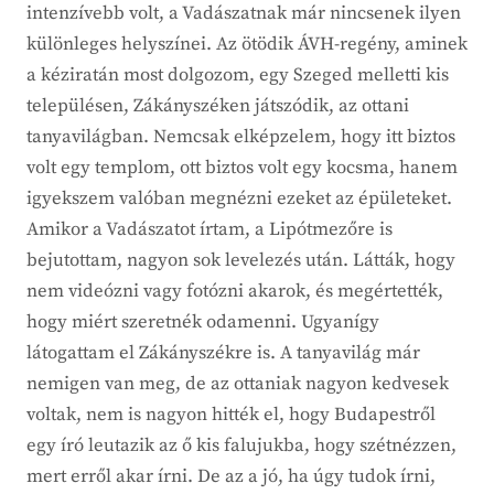
intenzívebb volt, a Vadászatnak már nincsenek ilyen
különleges helyszínei. Az ötödik ÁVH-regény, aminek
a kéziratán most dolgozom, egy Szeged melletti kis
településen, Zákányszéken játszódik, az ottani
tanyavilágban. Nemcsak elképzelem, hogy itt biztos
volt egy templom, ott biztos volt egy kocsma, hanem
igyekszem valóban megnézni ezeket az épületeket.
Amikor a Vadászatot írtam, a Lipótmezőre is
bejutottam, nagyon sok levelezés után. Látták, hogy
nem videózni vagy fotózni akarok, és megértették,
hogy miért szeretnék odamenni. Ugyanígy
látogattam el Zákányszékre is. A tanyavilág már
nemigen van meg, de az ottaniak nagyon kedvesek
voltak, nem is nagyon hitték el, hogy Budapestről
egy író leutazik az ő kis falujukba, hogy szétnézzen,
mert erről akar írni. De az a jó, ha úgy tudok írni,