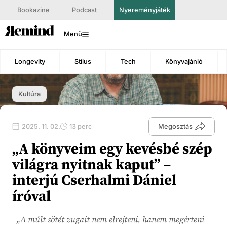
Bookazine
Podcast
Nyereményjáték
Menü
Longevity
Stílus
Tech
Könyvajánló
Kultúra
2025. 11. 02.
13 perc
Megosztás
„A könyveim egy kevésbé szép
világra nyitnak kaput” –
interjú Cserhalmi Dániel
íróval
„A múlt sötét zugait nem elrejteni, hanem megérteni