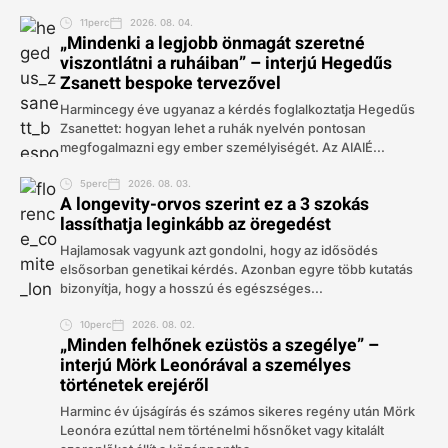
11perc
2026. 08. 04.
„Mindenki a legjobb önmagát szeretné
viszontlátni a ruháiban” – interjú Hegedűs
Zsanett bespoke tervezővel
Harmincegy éve ugyanaz a kérdés foglalkoztatja Hegedűs
Zsanettet: hogyan lehet a ruhák nyelvén pontosan
megfogalmazni egy ember személyiségét. Az AIAIÉ...
5perc
2026. 08. 03.
A longevity-orvos szerint ez a 3 szokás
lassíthatja leginkább az öregedést
Hajlamosak vagyunk azt gondolni, hogy az idősödés
elsősorban genetikai kérdés. Azonban egyre több kutatás
bizonyítja, hogy a hosszú és egészséges...
10perc
2026. 08. 02.
„Minden felhőnek ezüstös a szegélye” –
interjú Mörk Leonórával a személyes
történetek erejéről
Harminc év újságírás és számos sikeres regény után Mörk
Leonóra ezúttal nem történelmi hősnőket vagy kitalált