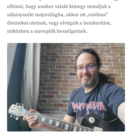
elhinni, hogy amikor valaki kimegy mondjuk a
zákányszéki tanyavilágba, akkor ott „valóban”
disznókat etetnek, vagy elvégzik a betakarítást,
miközben a szereplők beszélgetnek.