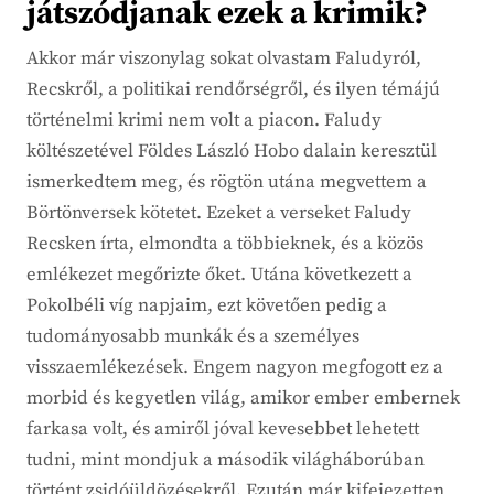
játszódjanak ezek a krimik?
Akkor már viszonylag sokat olvastam Faludyról,
Recskről, a politikai rendőrségről, és ilyen témájú
történelmi krimi nem volt a piacon. Faludy
költészetével Földes László Hobo dalain keresztül
ismerkedtem meg, és rögtön utána megvettem a
Börtönversek kötetet. Ezeket a verseket Faludy
Recsken írta, elmondta a többieknek, és a közös
emlékezet megőrizte őket. Utána következett a
Pokolbéli víg napjaim, ezt követően pedig a
tudományosabb munkák és a személyes
visszaemlékezések. Engem nagyon megfogott ez a
morbid és kegyetlen világ, amikor ember embernek
farkasa volt, és amiről jóval kevesebbet lehetett
tudni, mint mondjuk a második világháborúban
történt zsidóüldözésekről. Ezután már kifejezetten