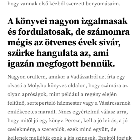
hogy vannak első kézből szerzett benyomásaim.
A könyvei nagyon izgalmasak
és fordulatosak, de számomra
mégis az ötvenes évek sivár,
szürke hangulata az, ami
igazán megfogott bennük.
Nagyon örültem, amikor a Vadászatról azt írta egy
olvasó a Moly.hu könyves oldalon, hogy számára az
olyan apróságok, mint például a regény elején
feltűnő, sertepertélő házmester vagy a Vásárcsarnok
emlékezetes maradt. Nincs egyértelmű válasz arra,
hogy mitől jó egy könyv. Persze, kell a jó leírás, a jó
cselekmény, a szereplők, ezek mind együtt, de
kellenek melléjük ezek a kis színesek. Ezektől fogjuk