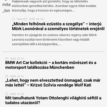
Hajlamosak vagyunk azt gondolni, hogy az idősödés
elsősorban genetikai kérdés. Azonban egyre több kutatás
bizonyítja, hogy a hosszú és egészséges...
10perc
2026. 08. 02.
„Minden felhőnek ezüstös a szegélye” – interjú
Mörk Leonórával a személyes történetek erejéről
Harminc év újságírás és számos sikeres regény után Mörk
Leonóra ezúttal nem történelmi hősnőket vagy kitalált
szereplőket állít a középpontba,...
2026. 07. 31.
BMW Art Car kollekció – a kortárs művészet és a
motorsport találkozása Münchenben
2026. 07. 31.
„Lehet, hogy nem elvesztetted önmagad, csak már
más lettél” – Krizsó Szilvia vendége Wolf Kati
2026. 07. 30.
Mit tanulhatunk Yotam Ottolenghi világhírű séftől a
tudatos utazásról?