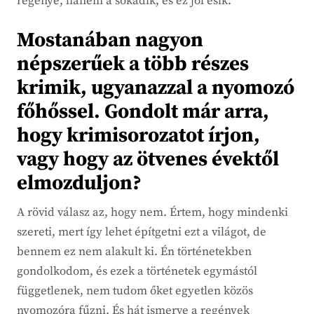
regénye, hanem a sokadik, és ez jól esik.
Mostanában nagyon
népszerűek a több részes
krimik, ugyanazzal a nyomozó
főhőssel. Gondolt már arra,
hogy krimisorozatot írjon,
vagy hogy az ötvenes évektől
elmozduljon?
A rövid válasz az, hogy nem. Értem, hogy mindenki
szereti, mert így lehet építgetni ezt a világot, de
bennem ez nem alakult ki. Én történetekben
gondolkodom, és ezek a történetek egymástól
függetlenek, nem tudom őket egyetlen közös
nyomozóra fűzni. És hát ismerve a regények