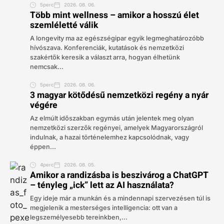
5perc
2026. 08. 06.
Több mint wellness – amikor a hosszú élet
szemléletté válik
A longevity ma az egészségipar egyik legmeghatározóbb
hívószava. Konferenciák, kutatások és nemzetközi
szakértők keresik a választ arra, hogyan élhetünk
nemcsak...
5perc
2026. 08. 06.
3 magyar kötődésű nemzetközi regény a nyár
végére
Az elmúlt időszakban egymás után jelentek meg olyan
nemzetközi szerzők regényei, amelyek Magyarországról
indulnak, a hazai történelemhez kapcsolódnak, vagy
éppen...
4perc
2026. 08. 05.
Amikor a randizásba is beszivárog a ChatGPT
– tényleg „ick” lett az AI használata?
Egy ideje már a munkán és a mindennapi szervezésen túl is
megjelenik a mesterséges intelligencia: ott van a
legszemélyesebb tereinkben,...