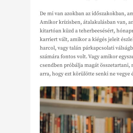
De mi van azokban az időszakokban, am
Amikor krízisben, átalakulásban van, a
kitartóan küzd a teherbeesésért, hóna
karriert vált, amikor a kiégés jeleit ész
harcol, vagy talán párkapcsolati válságb
számára fontos volt. Vagy amikor egysze
csendben próbálja magát összetartani, 
arra, hogy ezt körülötte senki ne vegye 