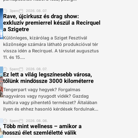
3perc
2026. 08. 07.
Rave, újcirkusz és drag show:
exkluzív premierrel készül a Recirquel
a Szigetre
Különleges, kizárólag a Sziget Fesztivál
közönsége számára látható produkcióval tér
vissza idén a Recirquel. A társulat augusztus
11. és 15....
5perc
2026. 08. 07.
Ez lett a világ legszínesebb városa,
tőlünk mindössze 3000 kilométerre
Tengerpart vagy hegyek? Forgalmas
nagyváros vagy nyugodt vidék? Gazdag
kultúra vagy pihentető természet? Általában
ilyen és ehhez hasonló kérdések fordulnak...
5perc
2026. 08. 06.
Több mint wellness – amikor a
hosszú élet szemléletté válik