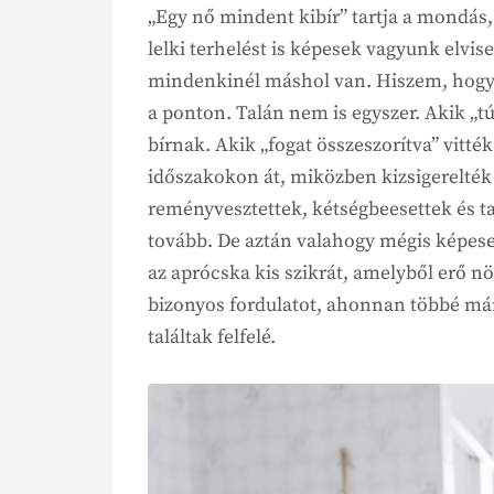
„Egy nő mindent kibír” tartja a mondás, 
lelki terhelést is képesek vagyunk elvis
mindenkinél máshol van. Hiszem, hogy 
a ponton. Talán nem is egyszer. Akik „tú
bírnak. Akik „fogat összeszorítva” vit
időszakokon át, miközben kizsigerelték 
reményvesztettek, kétségbeesettek és t
tovább. De aztán valahogy mégis képese
az aprócska kis szikrát, amelyből erő nö
bizonyos fordulatot, ahonnan többé má
találtak felfelé.