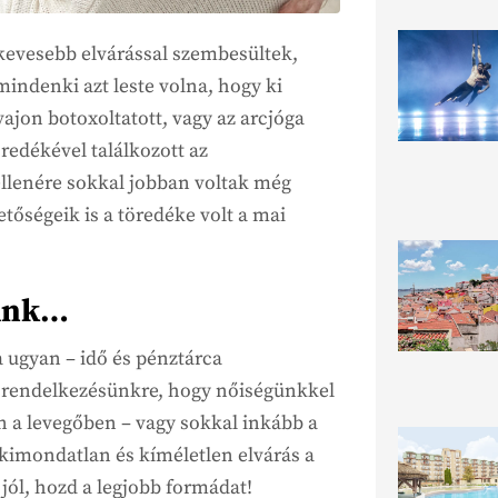
l kevesebb elvárással szembesültek,
indenki azt leste volna, hogy ki
ajon botoxoltatott, vagy az arcjóga
öredékével találkozott az
llenére sokkal jobban voltak még
etőségeik is a töredéke volt a mai
lünk…
 ugyan – idő és pénztárca
l rendelkezésünkre, hogy nőiségünkkel
 a levegőben – vagy sokkal inkább a
y kimondatlan és kíméletlen elvárás a
jól, hozd a legjobb formádat!