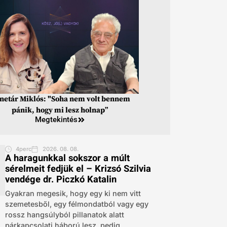
inetár Miklós: "Soha nem volt bennem
pánik, hogy mi lesz holnap”
Megtekintés
4perc
2026. 08. 08.
A haragunkkal sokszor a múlt
sérelmeit fedjük el – Krizsó Szilvia
vendége dr. Piczkó Katalin
Gyakran megesik, hogy egy ki nem vitt
szemetesből, egy félmondatból vagy egy
rossz hangsúlyból pillanatok alatt
párkapcsolati háború lesz, pedig...