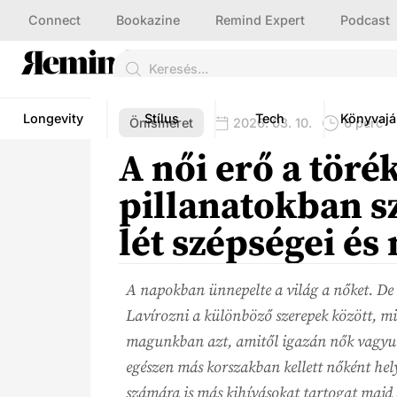
Connect
Bookazine
Remind Expert
Podcast
Longevity
Stílus
Tech
Könyvajá
Önismeret
2026. 03. 10.
6 perc
A női erő a töré
pillanatokban sz
lét szépségei és
A napokban ünnepelte a világ a nőket. De v
Lavírozni a különböző szerepek között, 
magunkban azt, amitől igazán nők vagy
egészen más korszakban kellett nőként hely
számára is más kihívásokat tartogat majd a