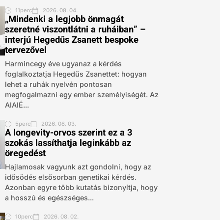
11perc
2026. 08. 04.
„Mindenki a legjobb önmagát
szeretné viszontlátni a ruháiban” –
interjú Hegedűs Zsanett bespoke
tervezővel
Harmincegy éve ugyanaz a kérdés
foglalkoztatja Hegedűs Zsanettet: hogyan
lehet a ruhák nyelvén pontosan
megfogalmazni egy ember személyiségét. Az
AIAIÉ...
5perc
2026. 08. 03.
A longevity-orvos szerint ez a 3
szokás lassíthatja leginkább az
öregedést
Hajlamosak vagyunk azt gondolni, hogy az
idősödés elsősorban genetikai kérdés.
Azonban egyre több kutatás bizonyítja, hogy
a hosszú és egészséges...
10perc
2026. 08. 02.