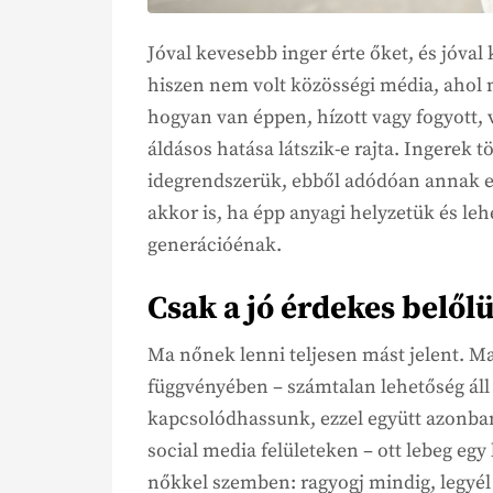
Jóval kevesebb inger érte őket, és jóva
hiszen nem volt közösségi média, ahol m
hogyan van éppen, hízott vagy fogyott, v
áldásos hatása látszik-e rajta. Ingerek t
idegrendszerük, ebből adódóan annak e
akkor is, ha épp anyagi helyzetük és leh
generációénak.
Csak a jó érdekes belő
Ma nőnek lenni teljesen mást jelent. Ma
függvényében – számtalan lehetőség ál
kapcsolódhassunk, ezzel együtt azonban
social media felületeken – ott lebeg eg
nőkkel szemben: ragyogj mindig, legyél 