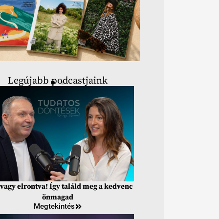
Legújabb podcastjaink
vagy elrontva! Így találd meg a kedvenc
önmagad
Megtekintés