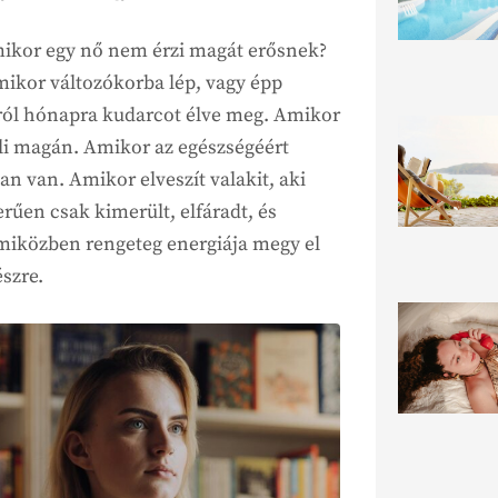
ikor egy nő nem érzi magát erősnek?
mikor változókorba lép, vagy épp
pról hónapra kudarcot élve meg. Amikor
leli magán. Amikor az egészségéért
an van. Amikor elveszít valakit, aki
rűen csak kimerült, elfáradt, és
miközben rengeteg energiája megy el
észre.