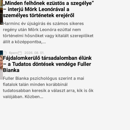
„Minden felhőnek ezüstös a szegélye”
– interjú Mörk Leonórával a
személyes történetek erejéről
Harminc év újságírás és számos sikeres
regény után Mörk Leonóra ezúttal nem
történelmi hősnőket vagy kitalált szereplőket
állít a középpontba,...
6perc
2026. 08. 01.
Fájdalomkerülő társadalomban élünk
– a Tudatos döntések vendége Fuller
Bianka
Fuller Bianka pszichológus szerint a mai
fiatalok talán minden korábbinál
tudatosabban keresik a választ arra, kik is ők
valójában. Közben...