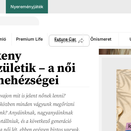
Nyereményjáték
nló
Premium Life
Future Car
Önismeret
Megosztás
keny
ületik – a női
 nehézségei
ajon mit is jelent nőnek lenni?
miközben minden vágyunk megőrizni
unk? Anyáinknak, nagyanyáinknak
tállniuk, és a következő generáció
 női lét, ebben egészen biztos vagyok.