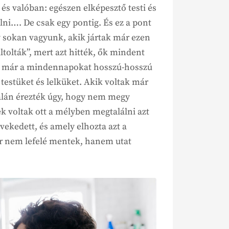
és valóban: egészen elképesztő testi és
elni…. De csak egy pontig. És ez a pont
sokan vagyunk, akik jártak már ezen
ltolták”, mert azt hitték, ők mindent
ték már a mindennapokat hosszú-hosszú
testüket és lelküket. Akik voltak már
alán érezték úgy, hogy nem megy
k voltak ott a mélyben megtalálni azt
vekedett, és amely elhozta azt a
r nem lefelé mentek, hanem utat