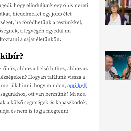
gedi, hogy elinduljunk egy önismereti
tákat, hiedelmeket egy jobb élet
séget, ha törődhetünk a testünkkel,
őségnek, a legvégén egyedül mi
oztatni a saját életünkön.
kibír?
erőhöz, ahhoz a belső hithez, ahhoz az
hézségeken? Hogyan találunk vissza a
el merjük hinni, hogy minden,
ami kell
gságunkhoz, ott van bennünk? Mi az a
sak a külső segítségek és kapaszkodók,
tudja és nem is fogja megtenni