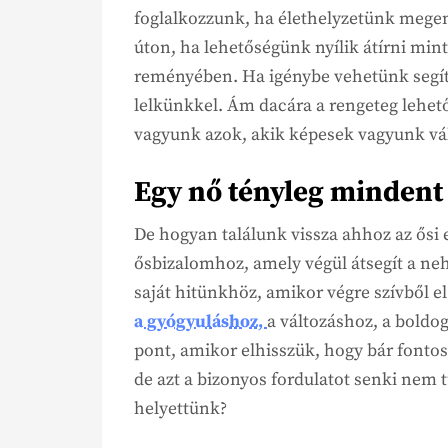
foglalkozzunk, ha élethelyzetünk megen
úton, ha lehetőségünk nyílik átírni min
reményében. Ha igénybe vehetünk segít
lelkünkkel. Ám dacára a rengeteg lehet
vagyunk azok, akik képesek vagyunk vált
Egy nő tényleg mindent 
De hogyan találunk vissza ahhoz az ősi 
ősbizalomhoz, amely végül átsegít a ne
saját hitünkhöz, amikor végre szívből 
a gyógyuláshoz,
a változáshoz, a boldo
pont, amikor elhisszük, hogy bár fonto
de azt a bizonyos fordulatot senki nem 
helyettünk?