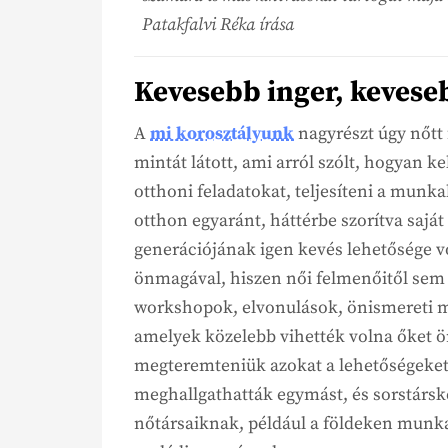
Patakfalvi Réka írása
Kevesebb inger, kevese
A
mi korosztályunk
nagyrészt úgy nőtt 
mintát látott, ami arról szólt, hogyan kel
otthoni feladatokat, teljesíteni a mun
otthon egyaránt, háttérbe szorítva saját
generációjának igen kevés lehetősége v
önmagával, hiszen női felmenőitől sem 
workshopok, elvonulások, önismereti m
amelyek közelebb vihették volna őket 
megteremteniük azokat a lehetőségeket
meghallgathatták egymást, és sorstársk
nőtársaiknak, például a földeken munk