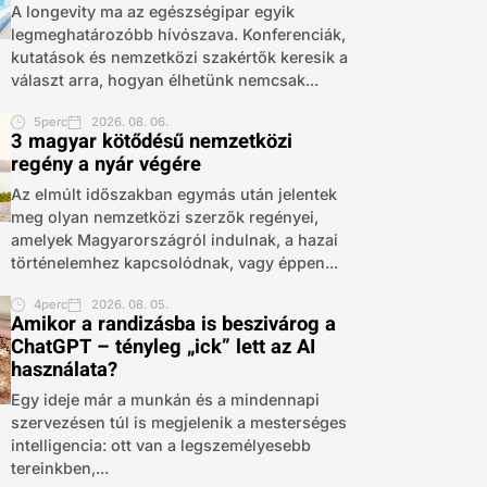
A longevity ma az egészségipar egyik
legmeghatározóbb hívószava. Konferenciák,
kutatások és nemzetközi szakértők keresik a
választ arra, hogyan élhetünk nemcsak...
5perc
2026. 08. 06.
3 magyar kötődésű nemzetközi
regény a nyár végére
Az elmúlt időszakban egymás után jelentek
meg olyan nemzetközi szerzők regényei,
amelyek Magyarországról indulnak, a hazai
történelemhez kapcsolódnak, vagy éppen...
4perc
2026. 08. 05.
Amikor a randizásba is beszivárog a
ChatGPT – tényleg „ick” lett az AI
használata?
Egy ideje már a munkán és a mindennapi
szervezésen túl is megjelenik a mesterséges
intelligencia: ott van a legszemélyesebb
tereinkben,...