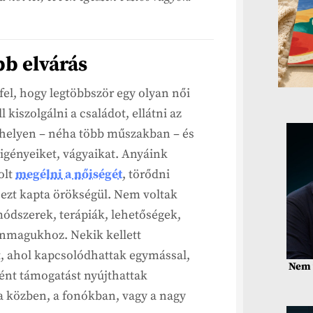
bb elvárás
fel, hogy legtöbbször egy olyan női
l kiszolgálni a családot, ellátni az
kahelyen – néha több műszakban – és
 igényeiket, vágyaikat. Anyáink
olt
megélni a nőiségét
, törődni
ezt kapta örökségül. Nem voltak
ódszerek, terápiák, lehetőségek,
önmagukhoz. Nekik kellett
, ahol kapcsolódhattak egymással,
Nem 
ént támogatást nyújthattak
a közben, a fonókban, vagy a nagy