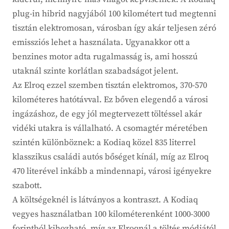
plug-in hibrid nagyjából 100 kilométert tud megtenni
tisztán elektromosan, városban így akár teljesen zéró
emissziós lehet a használata. Ugyanakkor ott a
benzines motor adta rugalmasság is, ami hosszú
utaknál szinte korlátlan szabadságot jelent.
Az Elroq ezzel szemben tisztán elektromos, 370-570
kilométeres hatótávval. Ez bőven elegendő a városi
ingázáshoz, de egy jól megtervezett töltéssel akár
vidéki utakra is vállalható. A csomagtér méretében
szintén különböznek: a Kodiaq közel 835 literrel
klasszikus családi autós bőséget kínál, míg az Elroq
470 literével inkább a mindennapi, városi igényekre
szabott.
A költségeknél is látványos a kontraszt. A Kodiaq
vegyes használatban 100 kilométerenként 1000-3000
forintból kihozható, míg az Elroqnál a töltés módjától