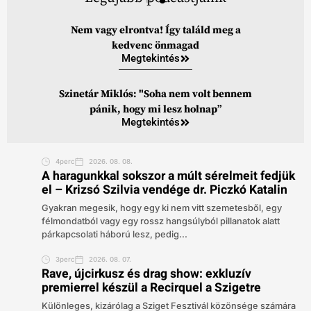
Nem vagy elrontva! Így találd meg a
kedvenc önmagad
Megtekintés
Szinetár Miklós: "Soha nem volt bennem
pánik, hogy mi lesz holnap”
Megtekintés
4perc
2026. 08. 08.
A haragunkkal sokszor a múlt sérelmeit fedjük
el – Krizsó Szilvia vendége dr. Piczkó Katalin
Gyakran megesik, hogy egy ki nem vitt szemetesből, egy
félmondatból vagy egy rossz hangsúlyból pillanatok alatt
párkapcsolati háború lesz, pedig...
3perc
2026. 08. 07.
Rave, újcirkusz és drag show: exkluzív
premierrel készül a Recirquel a Szigetre
Különleges, kizárólag a Sziget Fesztivál közönsége számára