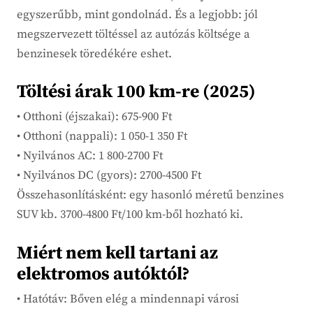
egyszerűbb, mint gondolnád. És a legjobb: jól
megszervezett töltéssel az autózás költsége a
benzinesek töredékére eshet.
Töltési árak 100 km-re (2025)
• Otthoni (éjszakai): 675-900 Ft
• Otthoni (nappali): 1 050-1 350 Ft
• Nyilvános AC: 1 800-2700 Ft
• Nyilvános DC (gyors): 2700-4500 Ft
Összehasonlításként: egy hasonló méretű benzines
SUV kb. 3700-4800 Ft/100 km-ből hozható ki.
Miért nem kell tartani az
elektromos autóktól?
• Hatótáv: Bőven elég a mindennapi városi