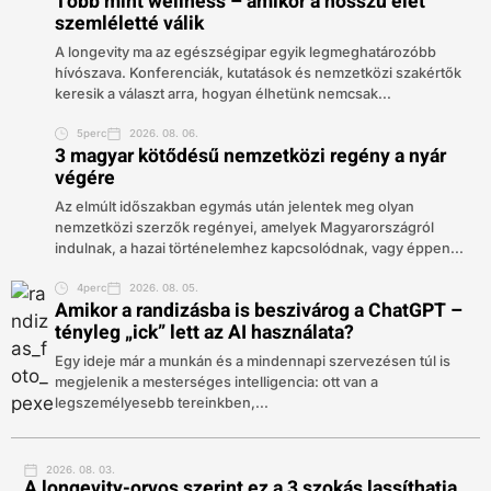
Több mint wellness – amikor a hosszú élet
szemléletté válik
A longevity ma az egészségipar egyik legmeghatározóbb
hívószava. Konferenciák, kutatások és nemzetközi szakértők
keresik a választ arra, hogyan élhetünk nemcsak...
5perc
2026. 08. 06.
3 magyar kötődésű nemzetközi regény a nyár
végére
Az elmúlt időszakban egymás után jelentek meg olyan
nemzetközi szerzők regényei, amelyek Magyarországról
indulnak, a hazai történelemhez kapcsolódnak, vagy éppen...
4perc
2026. 08. 05.
Amikor a randizásba is beszivárog a ChatGPT –
tényleg „ick” lett az AI használata?
Egy ideje már a munkán és a mindennapi szervezésen túl is
megjelenik a mesterséges intelligencia: ott van a
legszemélyesebb tereinkben,...
2026. 08. 03.
A longevity-orvos szerint ez a 3 szokás lassíthatja