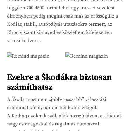
függően 700-4500 forint lehet ugyanez. A vezetési
élményben pedig megint csak más az erősségük: a
Kodiaq stabil, autópályás utazásokra termett, az
Elroq viszont könnyed és közvetlen, kifejezetten
városi kedvenc.
Ezekre a Škodákra biztosan
számíthatsz
A Škoda most nem „jobb-rosszabb” választási
dilemmát kínál, hanem két külön világot.
A Kodiaq azoknak szól, akik hosszú távon, családdal,
nagy csomagokkal és rugalmas hatótávval