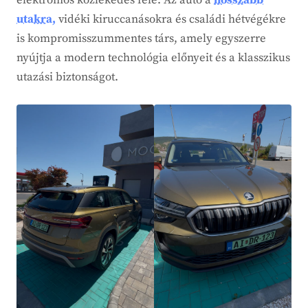
elektromos közlekedés felé. Az autó a
hosszabb
utakra,
vidéki kiruccanásokra és családi hétvégékre
is kompromisszummentes társ, amely egyszerre
nyújtja a modern technológia előnyeit és a klasszikus
utazási biztonságot.