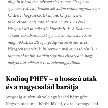
plug-in hibrid és a teljesen elektromos Elroq nem
egymás riválisai, hanem két külön válasz ugyanarra a
kérdésre: hogyan közlekedjünk kényelmesen,
takarékosan és fenntarthatóan a 2020-as évek
közepén? Mi mindkettőt kipróbáltuk. A Kodiaqot
elöször városban, majd egy vidéki utazásra vittük
magunkkal, az Elroqot pedig városi és elővárosi
közegben teszteltük, beleértve a nyilvános töltést is. A
tapasztalataink alapján segítünk eligazodni, hogy
melyik illik jobban a te mindennapjaidhoz.
Kodiaq PHEV – a hosszú utak
és a nagycsalád barátja
Szegedig autóztunk vele egy baráti hétvégére.
Négyen utaztunk, bőröndökkel, extra csomagokkal –