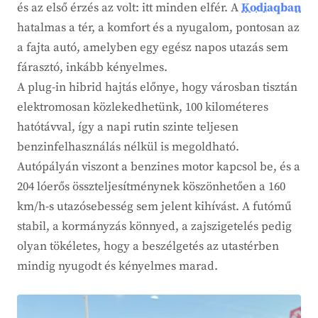
és az első érzés az volt: itt minden elfér. A
Kodiaqban
hatalmas a tér, a komfort és a nyugalom, pontosan az
a fajta autó, amelyben egy egész napos utazás sem
fárasztó, inkább kényelmes.
A plug-in hibrid hajtás előnye, hogy városban tisztán
elektromosan közlekedhetünk, 100 kilométeres
hatótávval, így a napi rutin szinte teljesen
benzinfelhasználás nélkül is megoldható.
Autópályán viszont a benzines motor kapcsol be, és a
204 lóerős összteljesítménynek köszönhetően a 160
km/h-s utazósebesség sem jelent kihívást. A futómű
stabil, a kormányzás könnyed, a zajszigetelés pedig
olyan tökéletes, hogy a beszélgetés az utastérben
mindig nyugodt és kényelmes marad.