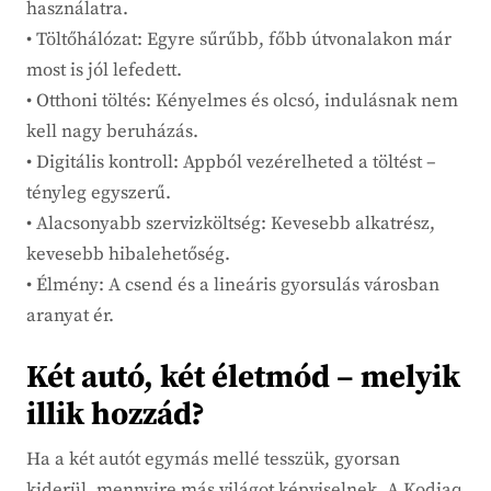
használatra.
• Töltőhálózat: Egyre sűrűbb, főbb útvonalakon már
most is jól lefedett.
• Otthoni töltés: Kényelmes és olcsó, indulásnak nem
kell nagy beruházás.
• Digitális kontroll: Appból vezérelheted a töltést –
tényleg egyszerű.
• Alacsonyabb szervizköltség: Kevesebb alkatrész,
kevesebb hibalehetőség.
• Élmény: A csend és a lineáris gyorsulás városban
aranyat ér.
Két autó, két életmód – melyik
illik hozzád?
Ha a két autót egymás mellé tesszük, gyorsan
kiderül, mennyire más világot képviselnek. A Kodiaq