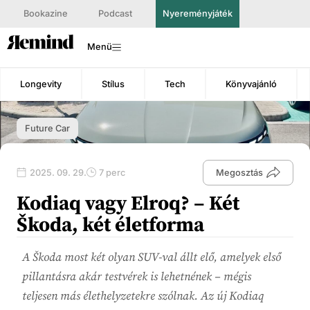
Bookazine
Podcast
Nyereményjáték
Menü
Longevity
Stílus
Tech
Könyvajánló
Future Car
2025. 09. 29.
7 perc
Megosztás
Kodiaq vagy Elroq? – Két
Škoda, két életforma
A Škoda most két olyan SUV-val állt elő, amelyek első
pillantásra akár testvérek is lehetnének – mégis
teljesen más élethelyzetekre szólnak. Az új Kodiaq