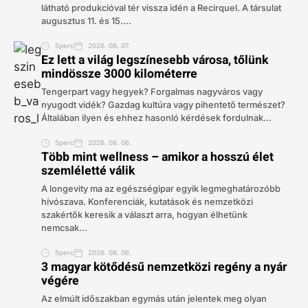
látható produkcióval tér vissza idén a Recirquel. A társulat
augusztus 11. és 15....
5perc
2026. 08. 07.
Ez lett a világ legszínesebb városa, tőlünk
mindössze 3000 kilométerre
Tengerpart vagy hegyek? Forgalmas nagyváros vagy
nyugodt vidék? Gazdag kultúra vagy pihentető természet?
Általában ilyen és ehhez hasonló kérdések fordulnak...
5perc
2026. 08. 06.
Több mint wellness – amikor a hosszú élet
szemléletté válik
A longevity ma az egészségipar egyik legmeghatározóbb
hívószava. Konferenciák, kutatások és nemzetközi
szakértők keresik a választ arra, hogyan élhetünk
nemcsak...
5perc
2026. 08. 06.
3 magyar kötődésű nemzetközi regény a nyár
végére
Az elmúlt időszakban egymás után jelentek meg olyan