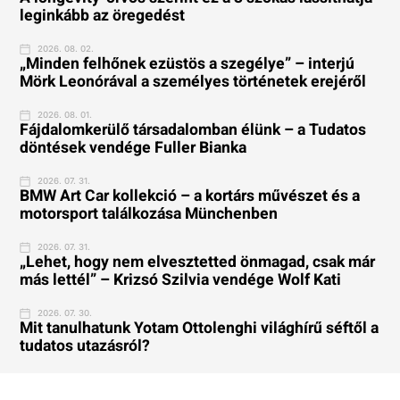
leginkább az öregedést
2026. 08. 02.
„Minden felhőnek ezüstös a szegélye” – interjú
Mörk Leonórával a személyes történetek erejéről
2026. 08. 01.
Fájdalomkerülő társadalomban élünk – a Tudatos
döntések vendége Fuller Bianka
2026. 07. 31.
BMW Art Car kollekció – a kortárs művészet és a
motorsport találkozása Münchenben
2026. 07. 31.
„Lehet, hogy nem elvesztetted önmagad, csak már
más lettél” – Krizsó Szilvia vendége Wolf Kati
2026. 07. 30.
Mit tanulhatunk Yotam Ottolenghi világhírű séftől a
tudatos utazásról?