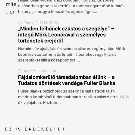
Hajlamosak vagyunk azt gondolni, hogy az idősödés
elsősorban genetikai kérdés. Azonban egyre több kutatás
bizonyítja, hogy a hosszú és egészséges...
10perc
2026. 08. 02.
„Minden felhőnek ezüstös a szegélye” –
interjú Mörk Leonórával a személyes
történetek erejéről
Harminc év újságírás és számos sikeres regény után Mörk
Leonóra ezúttal nem történelmi hősnőket vagy kitalált
szereplőket állít a középpontba,...
6perc
2026. 08. 01.
Fájdalomkerülő társadalomban élünk – a
Tudatos döntések vendége Fuller Bianka
Fuller Bianka pszichológus szerint a mai fiatalok talán
minden korábbinál tudatosabban keresik a választ arra, kik is
ők valójában. Közben...
EZ IS ÉRDEKELHET