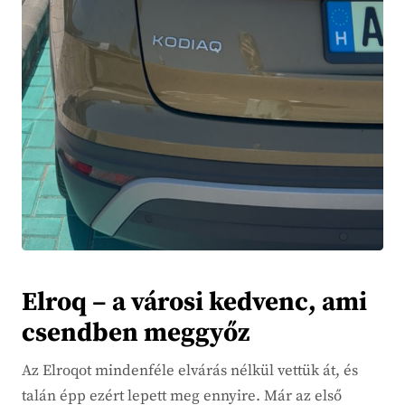
Elroq – a városi kedvenc, ami
csendben meggyőz
Az Elroqot mindenféle elvárás nélkül vettük át, és
talán épp ezért lepett meg ennyire. Már az első