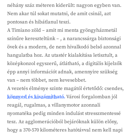
néhány száz méteren kiderült: nagyon egyben van.
Nem akar túl sokat mutatni, de amit csinál, azt
pontosan és hibátlanul teszi.
A Timiano zöld – amit mi menta gyöngyházmetál
színűre kereszteltünk – , a narancssárga biztonsági
övek és a modern, de nem hivalkodó belső azonnal
hangulatba hoz. Az utastér kialakítása letisztult, a
középkonzol egyszerű, átlátható, a digitális kijelzők
épp annyi információt adnak, amennyire szükség
van – nem többet, nem kevesebbet.
A vezetés élménye szinte magától értetődő: csendes,
könnyed és kiszámítható.
Városi forgalomban jól
reagál, rugalmas, a villanymotor azonnali
nyomatéka pedig minden indulást stresszmentessé
tesz. Az agglomerációból bejáróknak külön előny,
hogy a 370-570 kilométeres hatótávval nem kell napi