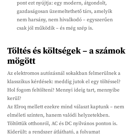
pont ezt nyújtja: egy modern, átgondolt,
gazdaságosan üzemeltethető társ, amelyik
nem harsány, nem hivalkodó – egyszerűen
csak jól működik – és még szép is.
Töltés és költségek – a számok
mögött
Az elektromos autózásnál sokakban felmerülnek a
klasszikus kérdések: meddig jutok el egy töltéssel?
Hol fogom feltölteni? Mennyi ideig tart, mennyibe
kerül?
Az Elroq mellett ezekre mind választ kaptunk – nem
elméleti szinten, hanem valódi helyzetekben.
Töltöttük otthonról, AC és DC nyilvános ponton is.
Kiderült: a rendszer átlátható, a folyamat