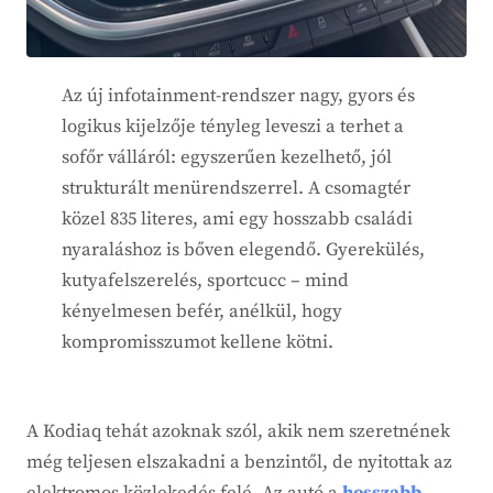
Az új infotainment-rendszer nagy, gyors és
logikus kijelzője tényleg leveszi a terhet a
sofőr válláról: egyszerűen kezelhető, jól
strukturált menürendszerrel. A csomagtér
közel 835 literes, ami egy hosszabb családi
nyaraláshoz is bőven elegendő. Gyerekülés,
kutyafelszerelés, sportcucc – mind
kényelmesen befér, anélkül, hogy
kompromisszumot kellene kötni.
A Kodiaq tehát azoknak szól, akik nem szeretnének
még teljesen elszakadni a benzintől, de nyitottak az