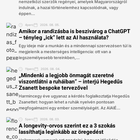
nemzetközi szerzők regényei, amelyek Magyarországról
indulnak, a hazai történelemhez kapcsolódnak, vagy
éppen...
4perc
2026. 08. 05.
Amikor a randizásba is beszivárog a ChatGPT
– tényleg „ick” lett az AI használata?
Egy ideje már a munkán és a mindennapi szervezésen túl is
megjelenik a mesterséges intelligencia: ott van a
legszemélyesebb tereinkben,...
11perc
2026. 08. 04.
„Mindenki a legjobb önmagát szeretné
viszontlátni a ruháiban” – interjú Hegedűs
Zsanett bespoke tervezővel
Harmincegy éve ugyanaz a kérdés foglalkoztatja Hegedűs
Zsanettet: hogyan lehet a ruhák nyelvén pontosan
megfogalmazni egy ember személyiségét. Az AIAIÉ...
5perc
2026. 08. 03.
A longevity-orvos szerint ez a 3 szokás
lassíthatja leginkább az öregedést