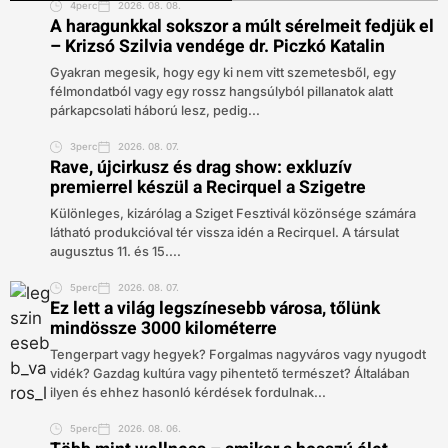
4perc
2026. 08. 08.
A haragunkkal sokszor a múlt sérelmeit fedjük el
– Krizsó Szilvia vendége dr. Piczkó Katalin
Gyakran megesik, hogy egy ki nem vitt szemetesből, egy
félmondatból vagy egy rossz hangsúlyból pillanatok alatt
párkapcsolati háború lesz, pedig...
3perc
2026. 08. 07.
Rave, újcirkusz és drag show: exkluzív
premierrel készül a Recirquel a Szigetre
Különleges, kizárólag a Sziget Fesztivál közönsége számára
látható produkcióval tér vissza idén a Recirquel. A társulat
augusztus 11. és 15....
5perc
2026. 08. 07.
Ez lett a világ legszínesebb városa, tőlünk
mindössze 3000 kilométerre
Tengerpart vagy hegyek? Forgalmas nagyváros vagy nyugodt
vidék? Gazdag kultúra vagy pihentető természet? Általában
ilyen és ehhez hasonló kérdések fordulnak...
5perc
2026. 08. 06.