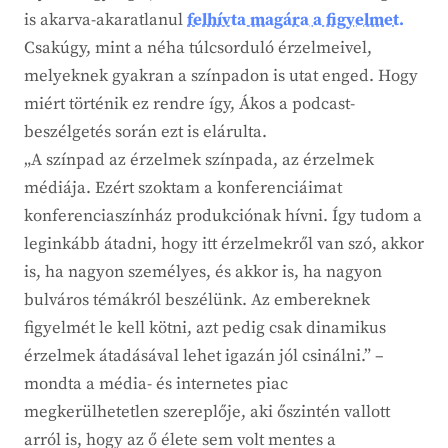
is akarva-akaratlanul
felhívta magára a figyelmet.
Csakúgy, mint a néha túlcsorduló érzelmeivel,
melyeknek gyakran a színpadon is utat enged. Hogy
miért történik ez rendre így, Ákos a podcast-
beszélgetés során ezt is elárulta.
„A színpad az érzelmek színpada, az érzelmek
médiája. Ezért szoktam a konferenciáimat
konferenciaszínház produkciónak hívni. Így tudom a
leginkább átadni, hogy itt érzelmekről van szó, akkor
is, ha nagyon személyes, és akkor is, ha nagyon
bulváros témákról beszélünk. Az embereknek
figyelmét le kell kötni, azt pedig csak dinamikus
érzelmek átadásával lehet igazán jól csinálni.” –
mondta a média- és internetes piac
megkerülhetetlen szereplője, aki őszintén vallott
arról is, hogy az ő élete sem volt mentes a