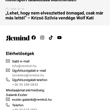
2026. 07. 31.
„Lehet, hogy nem elvesztetted önmagad, csak már
más lettél” – Krizsó Szilvia vendége Wolf Kati
Elérhetőségek
Sajtó e-mail
info@remind.hu
Ügyfélszolgálati e-mail
rendeles@remind.hu
Ügyfélszolgálati telefon
+36 30 346 0843
Médiaajánlat elérhetőség:
Galamb Eszter
eszter.galamb@remind.hu
Telefon
+36 30 525 1793