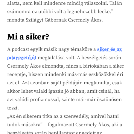
alatta, nem kell mindenre mindig válaszolni. Talán
számomra ez utóbbi volt a legnehezebb lecke.” –
mondta Szilágyi Gábornak Csermely Ákos.
Mi a siker?
A podcast egyik másik nagy témaköre a
siker és az
odavezető út
megtalálása volt. A beszélgetés során
Csermely Ákos elmondta, nincs a birtokában a siker
receptje, hiszen mindenki más-más eszközökkel éri
azt el. Azt azonban saját példáján megtanulta, csak
akkor lehet valaki igazán jó abban, amit csinál, ha
azt valódi profizmussal, szinte már-már ösztönösen
teszi.
„Az én sikerem titka az a szenvedély, amivel hatni
tudok másokra” – fogalmazott Csermely Ákos, aki a
beszélgetés során bepillantást engedett az