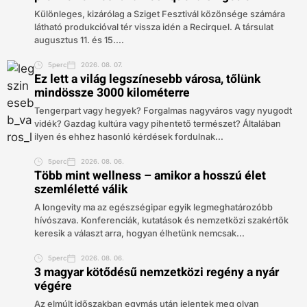
Különleges, kizárólag a Sziget Fesztivál közönsége számára
látható produkcióval tér vissza idén a Recirquel. A társulat
augusztus 11. és 15....
5perc
2026. 08. 07.
Ez lett a világ legszínesebb városa, tőlünk
mindössze 3000 kilométerre
Tengerpart vagy hegyek? Forgalmas nagyváros vagy nyugodt
vidék? Gazdag kultúra vagy pihentető természet? Általában
ilyen és ehhez hasonló kérdések fordulnak...
5perc
2026. 08. 06.
Több mint wellness – amikor a hosszú élet
szemléletté válik
A longevity ma az egészségipar egyik legmeghatározóbb
hívószava. Konferenciák, kutatások és nemzetközi szakértők
keresik a választ arra, hogyan élhetünk nemcsak...
5perc
2026. 08. 06.
3 magyar kötődésű nemzetközi regény a nyár
végére
Az elmúlt időszakban egymás után jelentek meg olyan