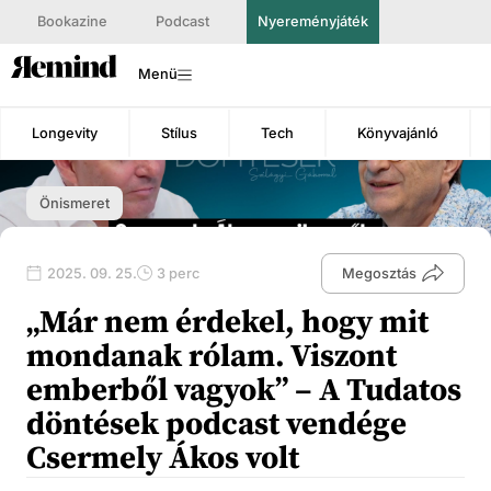
Bookazine
Podcast
Nyereményjáték
Menü
Longevity
Stílus
Tech
Könyvajánló
Önismeret
2025. 09. 25.
3 perc
Megosztás
„Már nem érdekel, hogy mit
mondanak rólam. Viszont
emberből vagyok” – A Tudatos
döntések podcast vendége
Csermely Ákos volt