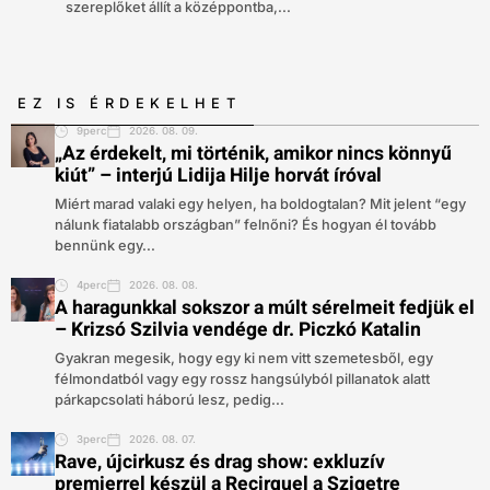
szereplőket állít a középpontba,...
EZ IS ÉRDEKELHET
9perc
2026. 08. 09.
„Az érdekelt, mi történik, amikor nincs könnyű
kiút” – interjú Lidija Hilje horvát íróval
Miért marad valaki egy helyen, ha boldogtalan? Mit jelent “egy
nálunk fiatalabb országban” felnőni? És hogyan él tovább
bennünk egy...
4perc
2026. 08. 08.
A haragunkkal sokszor a múlt sérelmeit fedjük el
– Krizsó Szilvia vendége dr. Piczkó Katalin
Gyakran megesik, hogy egy ki nem vitt szemetesből, egy
félmondatból vagy egy rossz hangsúlyból pillanatok alatt
párkapcsolati háború lesz, pedig...
3perc
2026. 08. 07.
Rave, újcirkusz és drag show: exkluzív
premierrel készül a Recirquel a Szigetre