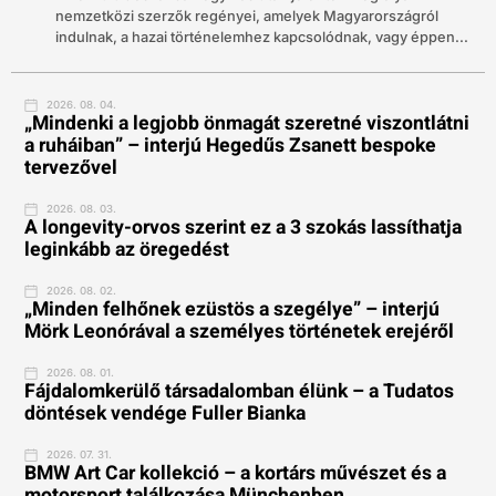
nemzetközi szerzők regényei, amelyek Magyarországról
indulnak, a hazai történelemhez kapcsolódnak, vagy éppen...
2026. 08. 04.
„Mindenki a legjobb önmagát szeretné viszontlátni
a ruháiban” – interjú Hegedűs Zsanett bespoke
tervezővel
2026. 08. 03.
A longevity-orvos szerint ez a 3 szokás lassíthatja
leginkább az öregedést
2026. 08. 02.
„Minden felhőnek ezüstös a szegélye” – interjú
Mörk Leonórával a személyes történetek erejéről
2026. 08. 01.
Fájdalomkerülő társadalomban élünk – a Tudatos
döntések vendége Fuller Bianka
2026. 07. 31.
BMW Art Car kollekció – a kortárs művészet és a
motorsport találkozása Münchenben