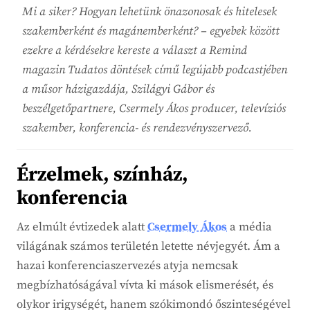
Mi a siker? Hogyan lehetünk önazonosak és hitelesek
szakemberként és magánemberként? – egyebek között
ezekre a kérdésekre kereste a választ a Remind
magazin Tudatos döntések című legújabb podcastjében
a műsor házigazdája, Szilágyi Gábor és
beszélgetőpartnere, Csermely Ákos producer, televíziós
szakember, konferencia- és rendezvényszervező.
Érzelmek, színház,
konferencia
Az elmúlt évtizedek alatt
Csermely Ákos
a média
világának számos területén letette névjegyét. Ám a
hazai konferenciaszervezés atyja nemcsak
megbízhatóságával vívta ki mások elismerését, és
olykor irigységét, hanem szókimondó őszinteségével