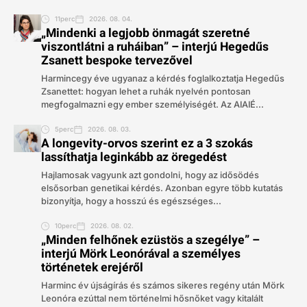
11perc
2026. 08. 04.
„Mindenki a legjobb önmagát szeretné
viszontlátni a ruháiban” – interjú Hegedűs
Zsanett bespoke tervezővel
Harmincegy éve ugyanaz a kérdés foglalkoztatja Hegedűs
Zsanettet: hogyan lehet a ruhák nyelvén pontosan
megfogalmazni egy ember személyiségét. Az AIAIÉ...
5perc
2026. 08. 03.
A longevity-orvos szerint ez a 3 szokás
lassíthatja leginkább az öregedést
Hajlamosak vagyunk azt gondolni, hogy az idősödés
elsősorban genetikai kérdés. Azonban egyre több kutatás
bizonyítja, hogy a hosszú és egészséges...
10perc
2026. 08. 02.
„Minden felhőnek ezüstös a szegélye” –
interjú Mörk Leonórával a személyes
történetek erejéről
Harminc év újságírás és számos sikeres regény után Mörk
Leonóra ezúttal nem történelmi hősnőket vagy kitalált