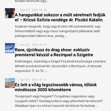
tovább bennünk egy...
4perc
2026. 08. 08.
A haragunkkal sokszor a múlt sérelmeit fedjük
el – Krizsó Szilvia vendége dr. Piczkó Katalin
Gyakran megesik, hogy egy ki nem vitt szemetesből, egy
félmondatból vagy egy rossz hangsúlyból pillanatok alatt
párkapcsolati háború lesz, pedig...
3perc
2026. 08. 07.
Rave, újcirkusz és drag show: exkluzív
premierrel készül a Recirquel a Szigetre
Különleges, kizárólag a Sziget Fesztivál közönsége számára
látható produkcióval tér vissza idén a Recirquel. A társulat
augusztus 11. és 15....
5perc
2026. 08. 07.
Ez lett a világ legszínesebb városa, tőlünk
mindössze 3000 kilométerre
Tengerpart vagy hegyek? Forgalmas nagyváros vagy
nyugodt vidék? Gazdag kultúra vagy pihentető természet?
Általában ilyen és ehhez hasonló kérdések fordulnak...