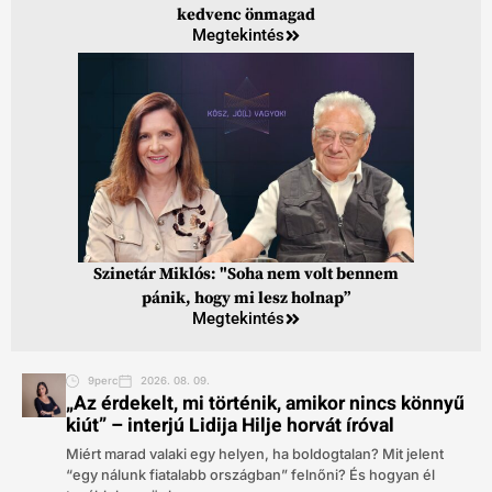
kedvenc önmagad
Megtekintés
Szinetár Miklós: "Soha nem volt bennem
pánik, hogy mi lesz holnap”
Megtekintés
9perc
2026. 08. 09.
„Az érdekelt, mi történik, amikor nincs könnyű
kiút” – interjú Lidija Hilje horvát íróval
Miért marad valaki egy helyen, ha boldogtalan? Mit jelent
“egy nálunk fiatalabb országban” felnőni? És hogyan él