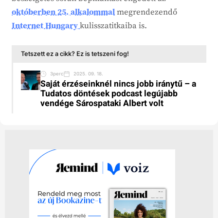
októberben 25. alkalommal
megrendezendő
Internet Hungary
kulisszatitkaiba is.
Tetszett ez a cikk? Ez is tetszeni fog!
3perc
2025. 09. 18.
Saját érzéseinknél nincs jobb iránytű – a
Tudatos döntések podcast legújabb
vendége Sárospataki Albert volt