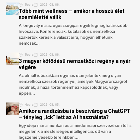
5perc
2026. 08. 06.
Több mint wellness – amikor a hosszú élet
szemléletté válik
A longevity ma az egészségipar egyik legmeghatározóbb
hívószava. Konferenciák, kutatások és nemzetközi
szakértők keresik a választ arra, hogyan élhetünk
nemcsak...
5perc
2026. 08. 06.
3 magyar kötődésű nemzetközi regény a nyár
végére
Az elmúlt időszakban egymás után jelentek meg olyan
nemzetközi szerzők regényei, amelyek Magyarországról
indulnak, a hazai történelemhez kapcsolódnak, vagy
éppen...
4perc
2026. 08. 05.
Amikor a randizásba is beszivárog a ChatGPT
– tényleg „ick” lett az AI használata?
Egy ideje már a munkán és a mindennapi szervezésen túl is
megjelenik a mesterséges intelligencia: ott van a
legszemélyesebb tereinkben,...