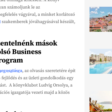
yan számoljunk le az
gfelelés vágyával, a minket korlátozó
t
szakemberek jóváhagyásával készült,
szentelnénk mások
olsó Business
program
megosztásra
, az olvasás szeretetére épít
s fejlődés és az üzleti gondolkodás egy
mást. A könyvklubot Ludvig Orsolya, a
iós igazgatója vezeti majd a közös