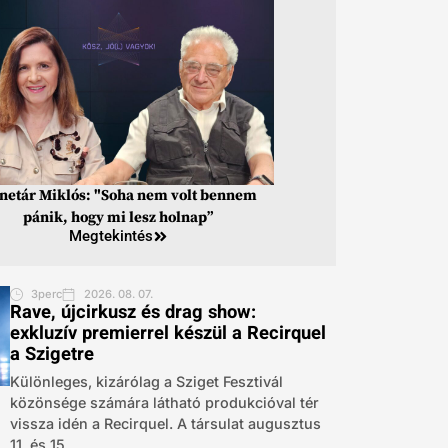
inetár Miklós: "Soha nem volt bennem
pánik, hogy mi lesz holnap”
Megtekintés
3perc
2026. 08. 07.
Rave, újcirkusz és drag show:
exkluzív premierrel készül a Recirquel
a Szigetre
Különleges, kizárólag a Sziget Fesztivál
közönsége számára látható produkcióval tér
vissza idén a Recirquel. A társulat augusztus
11. és 15....