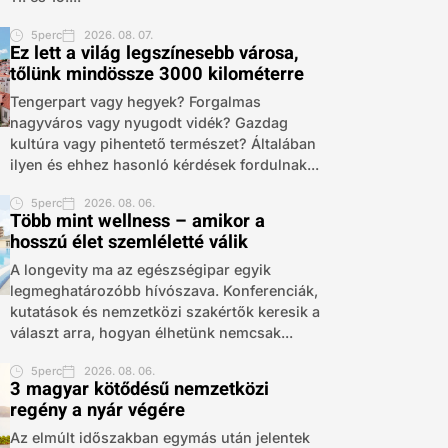
5perc
2026. 08. 07.
Ez lett a világ legszínesebb városa,
tőlünk mindössze 3000 kilométerre
Tengerpart vagy hegyek? Forgalmas
nagyváros vagy nyugodt vidék? Gazdag
kultúra vagy pihentető természet? Általában
ilyen és ehhez hasonló kérdések fordulnak...
5perc
2026. 08. 06.
Több mint wellness – amikor a
hosszú élet szemléletté válik
A longevity ma az egészségipar egyik
legmeghatározóbb hívószava. Konferenciák,
kutatások és nemzetközi szakértők keresik a
választ arra, hogyan élhetünk nemcsak...
5perc
2026. 08. 06.
3 magyar kötődésű nemzetközi
regény a nyár végére
Az elmúlt időszakban egymás után jelentek