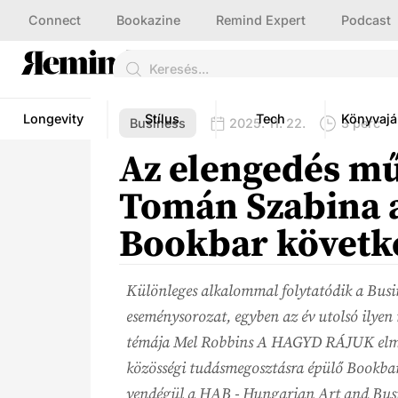
Connect
Bookazine
Remind Expert
Podcast
Longevity
Stílus
Tech
Könyvajá
Business
2025. 11. 22.
3 perc
Az elengedés mű
Tomán Szabina 
Bookbar követk
Különleges alkalommal folytatódik a Bus
eseménysorozat, egyben az év utolsó ilyen
témája Mel Robbins A HAGYD RÁJUK elmél
közösségi tudásmegosztásra épülő Bookba
vendégül a HAB - Hungarian Art and Busi