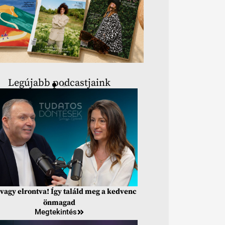
Legújabb podcastjaink
vagy elrontva! Így találd meg a kedvenc
önmagad
Megtekintés