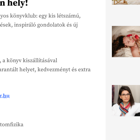
an hely!
os könyvklub: egy kis létszámú,
ések, inspiráló gondolatok és új
 a könyv kiszállításával
rantált helyet, kedvezményt és extra
r.hu
atomfizika