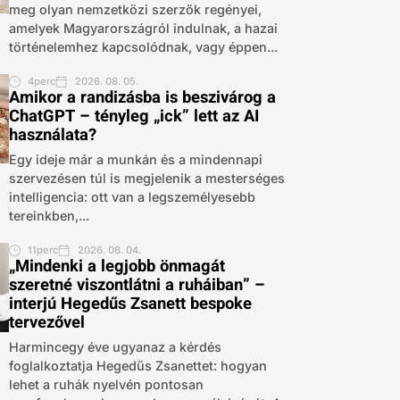
meg olyan nemzetközi szerzők regényei,
amelyek Magyarországról indulnak, a hazai
történelemhez kapcsolódnak, vagy éppen...
4perc
2026. 08. 05.
Amikor a randizásba is beszivárog a
ChatGPT – tényleg „ick” lett az AI
használata?
Egy ideje már a munkán és a mindennapi
szervezésen túl is megjelenik a mesterséges
intelligencia: ott van a legszemélyesebb
tereinkben,...
11perc
2026. 08. 04.
„Mindenki a legjobb önmagát
szeretné viszontlátni a ruháiban” –
interjú Hegedűs Zsanett bespoke
tervezővel
Harmincegy éve ugyanaz a kérdés
foglalkoztatja Hegedűs Zsanettet: hogyan
lehet a ruhák nyelvén pontosan