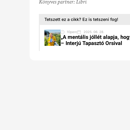
Könyves partner: Libri
Tetszett ez a cikk? Ez is tetszeni fog!
10perc
2025. 06. 28.
„A mentális jóllét alapja, h
– Interjú Tapasztó Orsival