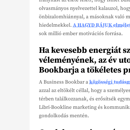
olvasmányos nyelvezettel kalauzol, hog
önbizalomhiánnyal, a másoknak való me
hiedelmekkel.
A HAGYD RÁJUK elméle
sok millió ember motivációs forrása.
Ha kevesebb energiát 
véleményének, az év ut
Bookbarja a tökéletes 
A Business Bookbar a
közösségi tudás
azzal az eltökélt céllal, hogy a személye
térben találkozzanak, és erősítsék egy
Libri-Bookline marketing és kommunikác
gondolkodás mentén.