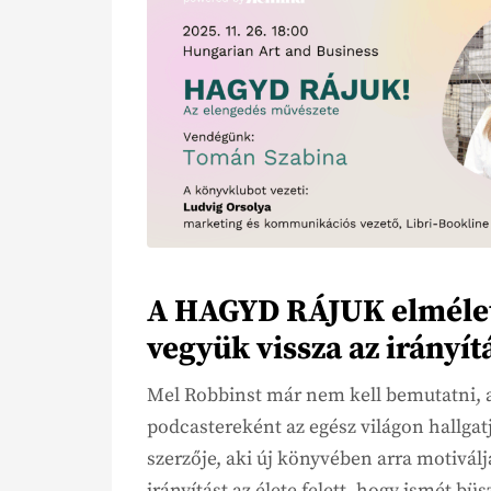
A HAGYD RÁJUK elmélet 
vegyük vissza az irányít
Mel Robbinst már nem kell bemutatni, a
podcastereként az egész világon hallgat
szerzője, aki új könyvében arra motiválja
irányítást az élete felett, hogy ismét 