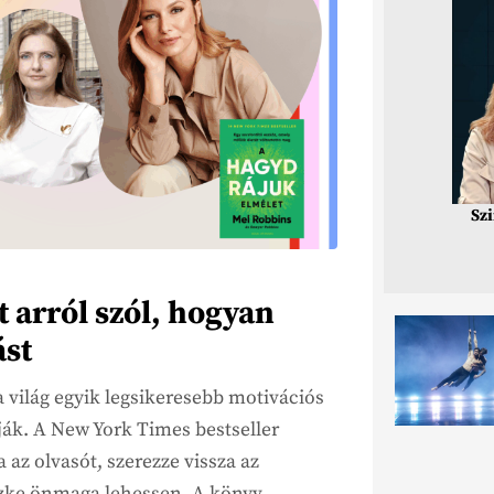
Sz
arról szól, hogyan
ást
 világ egyik legsikeresebb motivációs
ják. A New York Times bestseller
 az olvasót, szerezze vissza az
büszke önmaga lehessen. A könyv