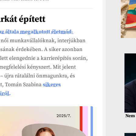
kát épített
az általa megalkotott életmód-
a női munkavállalóknak, interjúkban
tásának érdekében. A siker azonban
ett elengednie a karrierépítés során,
egfelelési kényszert. Mit jelent
 – újra rátalálni önmagunkra, és
ett, Tomán Szabina
sikeres
iról.
Nem 