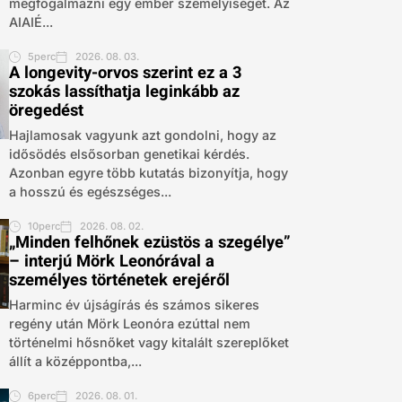
megfogalmazni egy ember személyiségét. Az
AIAIÉ...
5perc
2026. 08. 03.
A longevity-orvos szerint ez a 3
szokás lassíthatja leginkább az
öregedést
Hajlamosak vagyunk azt gondolni, hogy az
idősödés elsősorban genetikai kérdés.
Azonban egyre több kutatás bizonyítja, hogy
a hosszú és egészséges...
10perc
2026. 08. 02.
„Minden felhőnek ezüstös a szegélye”
– interjú Mörk Leonórával a
személyes történetek erejéről
Harminc év újságírás és számos sikeres
regény után Mörk Leonóra ezúttal nem
történelmi hősnőket vagy kitalált szereplőket
állít a középpontba,...
6perc
2026. 08. 01.