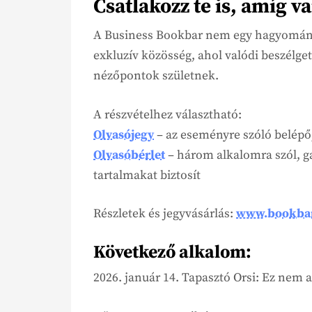
Csatlakozz te is, amíg v
A Business Bookbar nem egy hagyomány
exkluzív közösség, ahol valódi beszélget
nézőpontok születnek.
A részvételhez választható:
Olvasójegy
– az eseményre szóló belépő,
Olvasóbérlet
– három alkalomra szól, ga
tartalmakat biztosít
Részletek és jegyvásárlás:
www.bookba
Következő alkalom:
2026. január 14. Tapasztó Orsi: Ez nem 