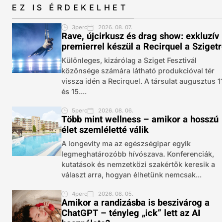
EZ IS ÉRDEKELHET
3perc
2026. 08. 07.
Rave, újcirkusz és drag show: exkluzív
premierrel készül a Recirquel a Sziget
Különleges, kizárólag a Sziget Fesztivál
közönsége számára látható produkcióval tér
vissza idén a Recirquel. A társulat augusztus 1
és 15....
5perc
2026. 08. 06.
Több mint wellness – amikor a hosszú
élet szemléletté válik
A longevity ma az egészségipar egyik
legmeghatározóbb hívószava. Konferenciák,
kutatások és nemzetközi szakértők keresik a
választ arra, hogyan élhetünk nemcsak...
4perc
2026. 08. 05.
Amikor a randizásba is beszivárog a
ChatGPT – tényleg „ick” lett az AI