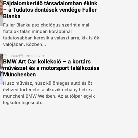
Fájdalomkerülő társadalomban élünk
– a Tudatos döntések vendége Fuller
Bianka
Fuller Bianka pszichológus szerint a mai
fiatalok talán minden korábbinál
tudatosabban keresik a választ arra, kik is ők
valójában. Közben...
8perc
2026. 07. 31.
BMW Art Car kollekció – a kortárs
művészet és a motorsport találkozása
Münchenben
Húsz művész, húsz különleges autó és öt
évtized története találkozik néhány hétre a
müncheni BMW Weltben. Az autóipar egyik
legkülönlegesebb...