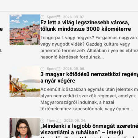
5perc
2026. 08. 07.
Ez lett a világ legszínesebb városa,
re
tőlünk mindössze 3000 kilométerre
Tengerpart vagy hegyek? Forgalmas nagyvár
vagy nyugodt vidék? Gazdag kultúra vagy
1.
pihentető természet? Általában ilyen és ehhe
hasonló kérdések fordulnak...
5perc
2026. 08. 06.
3 magyar kötődésű nemzetközi regén
a nyár végére
Az elmúlt időszakban egymás után jelentek 
olyan nemzetközi szerzők regényei, amelyek
Magyarországról indulnak, a hazai
történelemhez kapcsolódnak, vagy éppen...
11perc
2026. 08. 04.
„Mindenki a legjobb önmagát szeretn
viszontlátni a ruháiban” – interjú