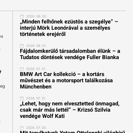
2026. 08. 02.
„Minden felhőnek ezüstös a szegélye” –
interjú Mörk Leonórával a személyes
történetek erejéről
os
2026. 08. 01.
z
Fájdalomkerülő társadalomban élünk – a
Tudatos döntések vendége Fuller Bianka
2026. 07. 31.
y
BMW Art Car kollekció – a kortárs
művészet és a motorsport találkozása
Münchenben
meg
2026. 07. 31.
„Lehet, hogy nem elvesztetted önmagad,
csak már más lettél” – Krizsó Szilvia
vendége Wolf Kati
é
2026. 07. 30.