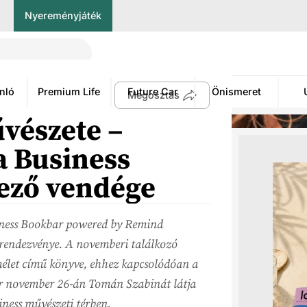
Nyereményjáték
nló
Premium Life
Future Car
Önismeret
Megosztás
vészete –
a Business
ező vendége
iness Bookbar powered by Remind
 rendezvénye. A novemberi találkozó
et című könyve, ehhez kapcsolódóan a
r november 26-án Tomán Szabinát látja
ness művészeti térben.