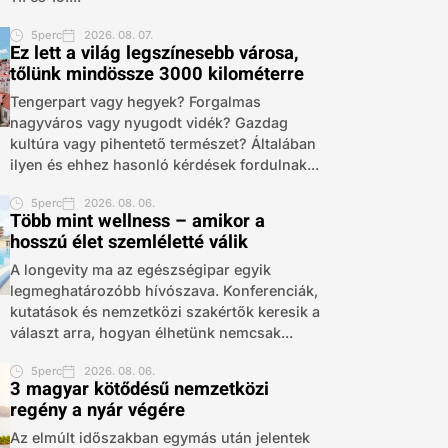
5perc
2026. 08. 07.
Ez lett a világ legszínesebb városa,
tőlünk mindössze 3000 kilométerre
Tengerpart vagy hegyek? Forgalmas
nagyváros vagy nyugodt vidék? Gazdag
kultúra vagy pihentető természet? Általában
ilyen és ehhez hasonló kérdések fordulnak...
5perc
2026. 08. 06.
Több mint wellness – amikor a
hosszú élet szemléletté válik
A longevity ma az egészségipar egyik
legmeghatározóbb hívószava. Konferenciák,
kutatások és nemzetközi szakértők keresik a
választ arra, hogyan élhetünk nemcsak...
5perc
2026. 08. 06.
3 magyar kötődésű nemzetközi
regény a nyár végére
Az elmúlt időszakban egymás után jelentek