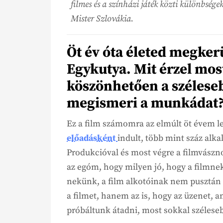
filmes és a színházi játék közti különbségek
Mister Szlovákia.
Öt év óta életed megker
Egykutya. Mit érzel mos
köszönhetően a szélese
megismeri a munkádat
Ez a film számomra az elmúlt öt évem l
előadásként
indult, több mint száz alk
Produkcióval és most végre a filmvászno
az egóm, hogy milyen jó, hogy a
filmne
nekünk, a film alkotóinak nem pusztán
a filmet, hanem az is, hogy az üzenet, 
próbáltunk átadni, most sokkal szélese