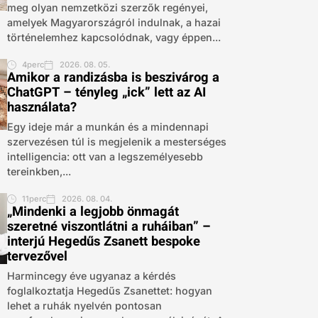
meg olyan nemzetközi szerzők regényei,
amelyek Magyarországról indulnak, a hazai
történelemhez kapcsolódnak, vagy éppen...
4perc
2026. 08. 05.
Amikor a randizásba is beszivárog a
ChatGPT – tényleg „ick” lett az AI
használata?
Egy ideje már a munkán és a mindennapi
szervezésen túl is megjelenik a mesterséges
intelligencia: ott van a legszemélyesebb
tereinkben,...
11perc
2026. 08. 04.
„Mindenki a legjobb önmagát
szeretné viszontlátni a ruháiban” –
interjú Hegedűs Zsanett bespoke
tervezővel
Harmincegy éve ugyanaz a kérdés
foglalkoztatja Hegedűs Zsanettet: hogyan
lehet a ruhák nyelvén pontosan