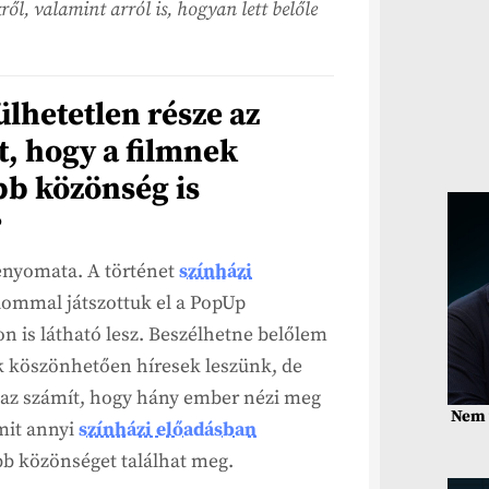
ről, valamint arról is, hogyan lett belőle
ülhetetlen része az
t, hogy a filmnek
bb közönség is
?
enyomata. A történet
színházi
alommal játszottuk el a PopUp
n is látható lesz. Beszélhetne belőlem
k köszönhetően híresek leszünk, de
 az számít, hogy hány ember nézi meg
Nem 
amit annyi
színházi előadásban
bb közönséget találhat meg.