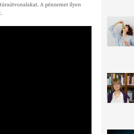
 túraútvonalakat. A pénzemet ilyen
.