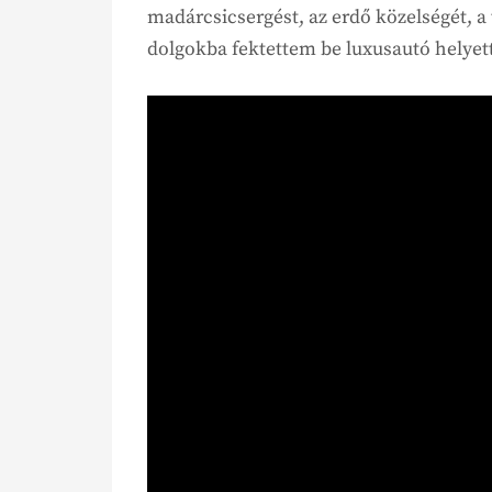
madárcsicsergést, az erdő közelségét, a
dolgokba fektettem be luxusautó helyett