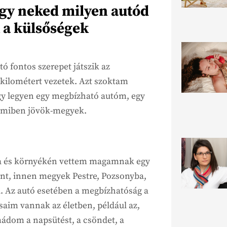
ogy neked milyen autód
 a külsőségek
ó fontos szerepet játszik az
kilométert vezetek. Azt szoktam
y legyen egy megbízható autóm, egy
 amiben jövök-megyek.
ta és környékén vettem magamnak egy
pont, innen megyek Pestre, Pozsonyba,
 Az autó esetében a megbízhatóság a
saim vannak az életben, például az,
ádom a napsütést, a csöndet, a