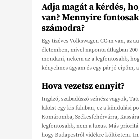
Adja magát a kérdés, h
van? Mennyire fontosak
számodra?
Egy tízéves Volkswagen CC-m van, az aut
életemben, mivel naponta átlagban 200 
mondani, nekem az a legfontosabb, hog
kényelmes ágyam és egy pár jó cipőm,
Hova vezetsz ennyit?
Ingázó, szabadúszó színész vagyok, Ta
lakást egy kis faluban, ez a kiindulási 
Komáromba, Székesfehérvárra, Kassára.
legfontosabb, nem a luxus. Más prioritá
hogy Budapestről vidékre költöztem. Im