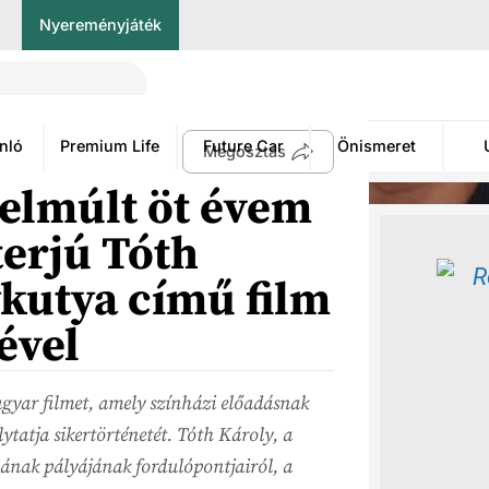
Nyereményjáték
nló
Premium Life
Future Car
Önismeret
Megosztás
 elmúlt öt évem
terjú Tóth
ykutya című film
ével
yar filmet, amely színházi előadásnak
ytatja sikertörténetét. Tóth Károly, a
inának pályájának fordulópontjairól, a