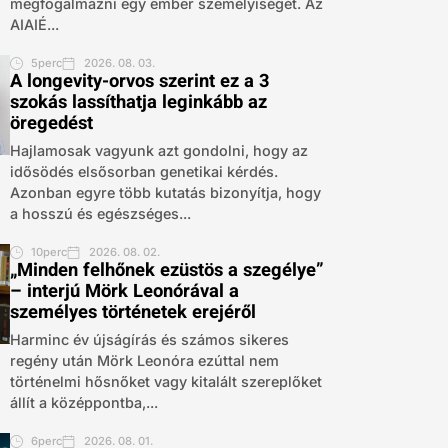
megfogalmazni egy ember személyiségét. Az
AIAIÉ...
5perc
2026. 08. 03.
A longevity-orvos szerint ez a 3
szokás lassíthatja leginkább az
öregedést
Hajlamosak vagyunk azt gondolni, hogy az
idősödés elsősorban genetikai kérdés.
Azonban egyre több kutatás bizonyítja, hogy
a hosszú és egészséges...
10perc
2026. 08. 02.
„Minden felhőnek ezüstös a szegélye”
– interjú Mörk Leonórával a
személyes történetek erejéről
Harminc év újságírás és számos sikeres
regény után Mörk Leonóra ezúttal nem
történelmi hősnőket vagy kitalált szereplőket
állít a középpontba,...
6perc
2026. 08. 01.