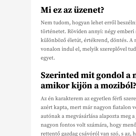
Mi ez az üzenet?
Nem tudom, hogyan lehet erről beszélni
történetet. Röviden annyi: négy emberi 
különböző életút, értékrend, döntés. A 
vonalon indul el, melyik szereplővel tu
egyet.
Szerinted mit gondol a 
amikor kijön a moziból
Az én karakterem az egyetlen férfi szer
azért kapta, mert már nagyon fiatalon 
autónak a megvásárlása alapozta meg a j
nagyon fontos volt számára, hogy menő 
rettentő gazdag csávóról van szó, s az,