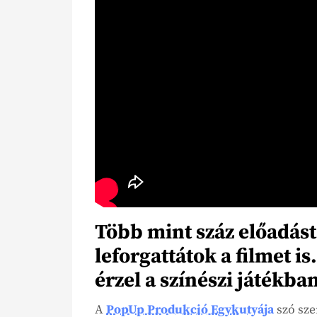
Több mint száz előadást 
leforgattátok a filmet i
érzel a színészi játékban
A
PopUp Produkció Egykutyája
szó sze