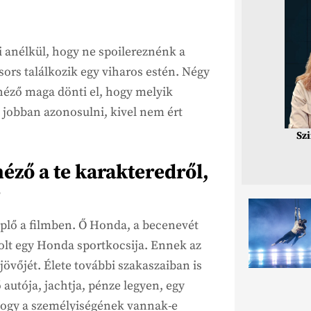
 anélkül, hogy ne spoilereznénk a
sors találkozik egy viharos estén. Négy
néző maga dönti el, hogy melyik
d jobban azonosulni, kivel nem ért
Sz
néző a te karakteredről,
?
eplő a filmben. Ő Honda, a becenevét
volt egy Honda sportkocsija. Ennek az
övőjét. Élete további szakaszaiban is
autója, jachtja, pénze legyen, egy
 hogy a személyiségének vannak-e