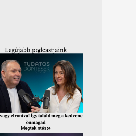
Legújabb podcastjaink
vagy elrontva! Így találd meg a kedvenc
önmagad
Megtekintés