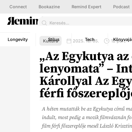
Connect
Bookazine
Remind Expert
Podcast
Longevity
Stílus
Tech
Könyvajá
Kultúra
2025. 10. 05.
12 perc
„Az Egykutya az
lenyomata” – In
Károllyal Az Eg
férfi főszereplőj
A héten mutatták be az Egykutya című mag
indult, most pedig a mozik filmvásznán fol
film férfi főszereplője mesél László Kriszt