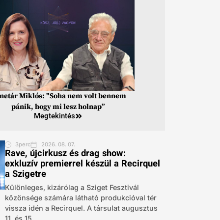
inetár Miklós: "Soha nem volt bennem
pánik, hogy mi lesz holnap”
Megtekintés
3perc
2026. 08. 07.
Rave, újcirkusz és drag show:
exkluzív premierrel készül a Recirquel
a Szigetre
Különleges, kizárólag a Sziget Fesztivál
közönsége számára látható produkcióval tér
vissza idén a Recirquel. A társulat augusztus
11. és 15....