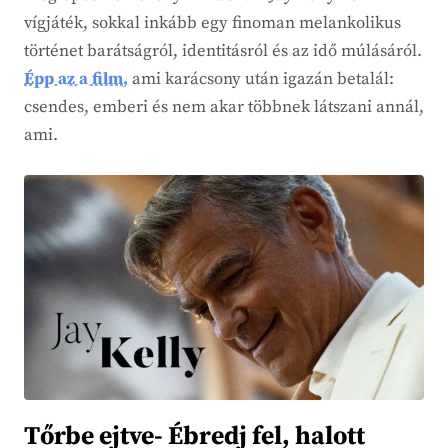
vígjáték, sokkal inkább egy finoman melankolikus
történet barátságról, identitásról és az idő múlásáról.
Épp az a film,
ami karácsony után igazán betalál:
csendes, emberi és nem akar többnek látszani annál,
ami.
Tőrbe ejtve- Ébredj fel, halott