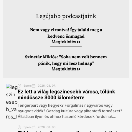
Legújabb podcastjaink
Nem vagy elrontva! Így találd meg a
kedvenc önmagad
Megtekintés
Szinetár Miklós: "Soha nem volt bennem
pánik, hogy mi lesz holnap”
Megtekintés
5perc
2026. 08. 07.
Ez lett a világ legszínesebb városa, tőlünk
mindössze 3000 kilométerre
Tengerpart vagy hegyek? Forgalmas nagyváros vagy
nyugodt vidék? Gazdag kultúra vagy pihentető természet?
Általában ilyen és ehhez hasonló kérdések fordulnak...
5perc
2026. 08. 06.