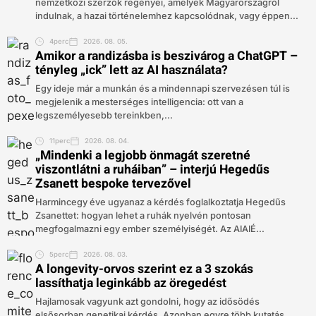
nemzetközi szerzők regényei, amelyek Magyarországról
indulnak, a hazai történelemhez kapcsolódnak, vagy éppen...
4perc
2026. 08. 05.
Amikor a randizásba is beszivárog a ChatGPT –
tényleg „ick” lett az AI használata?
Egy ideje már a munkán és a mindennapi szervezésen túl is
megjelenik a mesterséges intelligencia: ott van a
legszemélyesebb tereinkben,...
11perc
2026. 08. 04.
„Mindenki a legjobb önmagát szeretné
viszontlátni a ruháiban” – interjú Hegedűs
Zsanett bespoke tervezővel
Harmincegy éve ugyanaz a kérdés foglalkoztatja Hegedűs
Zsanettet: hogyan lehet a ruhák nyelvén pontosan
megfogalmazni egy ember személyiségét. Az AIAIÉ...
5perc
2026. 08. 03.
A longevity-orvos szerint ez a 3 szokás
lassíthatja leginkább az öregedést
Hajlamosak vagyunk azt gondolni, hogy az idősödés
elsősorban genetikai kérdés. Azonban egyre több kutatás