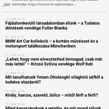
bizonyítja, hogy a hosszú és egészséges...
2026. 08. 01.
Fájdalomkerülő társadalomban élünk – a Tudatos
döntések vendége Fuller Bianka
2026. 07. 31.
BMW Art Car kollekció – a kortárs művészet és a
motorsport találkozása Münchenben
2026. 07. 31.
„Lehet, hogy nem elvesztetted önmagad, csak már
más lettél” – Krizsó Szilvia vendége Wolf Kati
2026. 07. 30.
Mit tanulhatunk Yotam Ottolenghi világhírű séftől a
tudatos utazásról?
2026. 07. 29.
Király, harcos, szerető, bölcs – mitől férfi a férfi?
2026. 07. 28.
Miért kapaszkodunk a retróba, és mit mond rólunk,