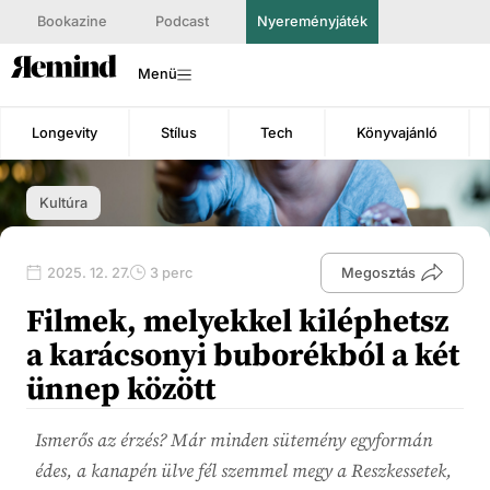
Bookazine
Podcast
Nyereményjáték
Menü
Longevity
Stílus
Tech
Könyvajánló
Kultúra
2025. 12. 27.
3 perc
Megosztás
Filmek, melyekkel kiléphetsz
a karácsonyi buborékból a két
ünnep között
Ismerős az érzés? Már minden sütemény egyformán
édes, a kanapén ülve fél szemmel megy a Reszkessetek,