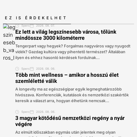
EZ IS ÉRDEKELHET
5perc
2026. 08. 07.
Ez lett a világ legszínesebb városa, tőlünk
mindössze 3000 kilométerre
Tengerpart vagy hegyek? Forgalmas nagyváros vagy nyugodt
vidék? Gazdag kultúra vagy pihentető természet? Általában
ilyen és ehhez hasonló kérdések fordulnak...
5perc
2026. 08. 06.
Több mint wellness – amikor a hosszú élet
szemléletté válik
A longevity ma az egészségipar egyik legmeghatározóbb
hívószava. Konferenciák, kutatások és nemzetközi szakértők
keresik a választ arra, hogyan élhetünk nemcsak...
5perc
2026. 08. 06.
3 magyar kötődésű nemzetközi regény a nyár
végére
Az elmúlt időszakban egymás után jelentek meg olyan