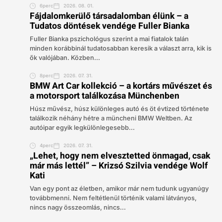
6perc
2026. 08. 01.
Fájdalomkerülő társadalomban élünk – a
Tudatos döntések vendége Fuller Bianka
Fuller Bianka pszichológus szerint a mai fiatalok talán
minden korábbinál tudatosabban keresik a választ arra, kik is
ők valójában. Közben...
8perc
2026. 07. 31.
BMW Art Car kollekció – a kortárs művészet és
a motorsport találkozása Münchenben
Húsz művész, húsz különleges autó és öt évtized története
találkozik néhány hétre a müncheni BMW Weltben. Az
autóipar egyik legkülönlegesebb...
4perc
2026. 07. 31.
„Lehet, hogy nem elvesztetted önmagad, csak
már más lettél” – Krizsó Szilvia vendége Wolf
Kati
Van egy pont az életben, amikor már nem tudunk ugyanúgy
továbbmenni. Nem feltétlenül történik valami látványos,
nincs nagy összeomlás, nincs...