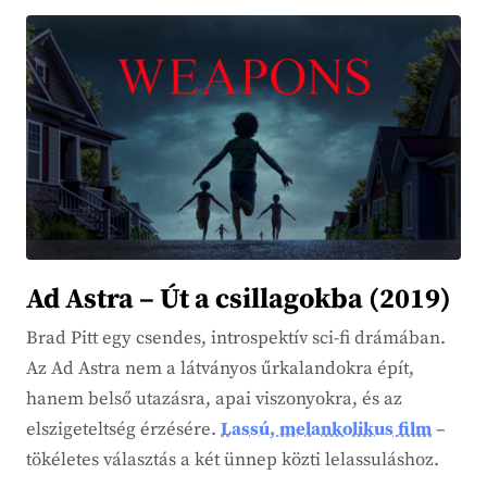
Ad Astra – Út a csillagokba (2019)
Brad Pitt egy csendes, introspektív sci-fi drámában.
Az Ad Astra nem a látványos űrkalandokra épít,
hanem belső utazásra, apai viszonyokra, és az
elszigeteltség érzésére.
Lassú, melankolikus film
–
tökéletes választás a két ünnep közti lelassuláshoz.