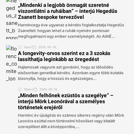
„Mindenki a legjobb önmagát szeretné
viszontlátni a ruháiban” – interjú Hegedűs
Zsanett bespoke tervezővel
Harmincegy éve ugyanaz a kérdés foglalkoztatja Hegedűs
Zsanettet: hogyan lehet a ruhák nyelvén pontosan
megfogalmazni egy ember személyiségét. Az AIAIÉ...
5perc
2026. 08. 03.
A longevity-orvos szerint ez a 3 szokás
lassíthatja leginkább az öregedést
Hajlamosak vagyunk azt gondolni, hogy az idősödés
elsősorban genetikai kérdés. Azonban egyre több kutatás
bizonyítja, hogy a hosszú és egészséges...
10perc
2026. 08. 02.
„Minden felhőnek ezüstös a szegélye” –
interjú Mörk Leonórával a személyes
történetek erejéről
Harminc év újságírás és számos sikeres regény után Mörk
Leonóra ezúttal nem történelmi hősnőket vagy kitalált
szereplőket állít a középpontba,...