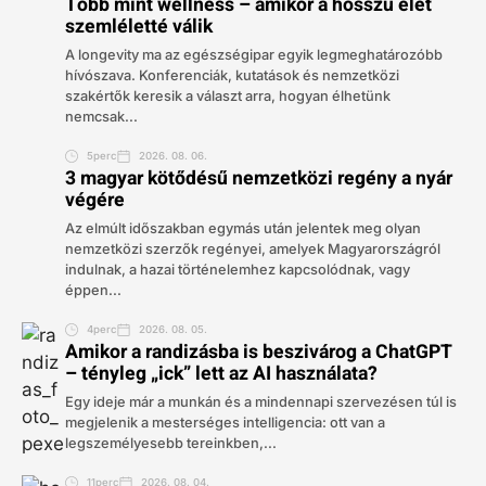
Több mint wellness – amikor a hosszú élet
szemléletté válik
A longevity ma az egészségipar egyik legmeghatározóbb
hívószava. Konferenciák, kutatások és nemzetközi
szakértők keresik a választ arra, hogyan élhetünk
nemcsak...
5perc
2026. 08. 06.
3 magyar kötődésű nemzetközi regény a nyár
végére
Az elmúlt időszakban egymás után jelentek meg olyan
nemzetközi szerzők regényei, amelyek Magyarországról
indulnak, a hazai történelemhez kapcsolódnak, vagy
éppen...
4perc
2026. 08. 05.
Amikor a randizásba is beszivárog a ChatGPT
– tényleg „ick” lett az AI használata?
Egy ideje már a munkán és a mindennapi szervezésen túl is
megjelenik a mesterséges intelligencia: ott van a
legszemélyesebb tereinkben,...
11perc
2026. 08. 04.