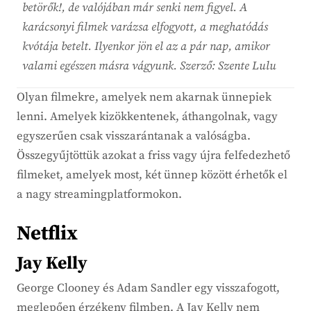
betörők!, de valójában már senki nem figyel. A
karácsonyi filmek varázsa elfogyott, a meghatódás
kvótája betelt. Ilyenkor jön el az a pár nap, amikor
valami egészen másra vágyunk. Szerző: Szente Lulu
Olyan filmekre, amelyek nem akarnak ünnepiek
lenni. Amelyek kizökkentenek, áthangolnak, vagy
egyszerűen csak visszarántanak a valóságba.
Összegyűjtöttük azokat a friss vagy újra felfedezhető
filmeket, amelyek most, két ünnep között érhetők el
a nagy streamingplatformokon.
Netflix
Jay Kelly
George Clooney és Adam Sandler egy visszafogott,
meglepően érzékeny filmben. A Jay Kelly nem