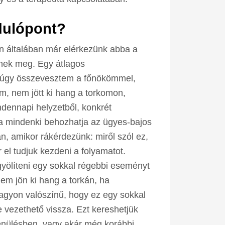
ndulópont?
n általában már elérkezünk abba a
nek meg. Egy átlagos
n úgy összevesztem a főnökömmel,
m, nem jött ki hang a torkomon,
dennapi helyzetből, konkrét
ba mindenki behozhatja az ügyes-bajos
an, amikor rákérdezünk: miről szól ez,
 el tudjuk kezdeni a folyamatot.
gyölíteni egy sokkal régebbi eseményt
nem jön ki hang a torkán, ha
nagyon valószínű, hogy ez egy sokkal
 vezethető vissza. Ezt kereshetjük
enülésben, vagy akár még korábbi,