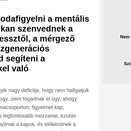
dafigyelni a mentális
sokan szenvednek a
essztől, a mérgező
Nem v
szgenerációs
 segíteni a
Szi
el való
ik nagy deficitje, hogy nem hallgatjuk
hogy „nem fogadnak el úgy, ahogy
macsoporton, figyelmet kap,
és legfontosabb mozzanat, ezután
ílnak a kapuk, és előkerülnek a