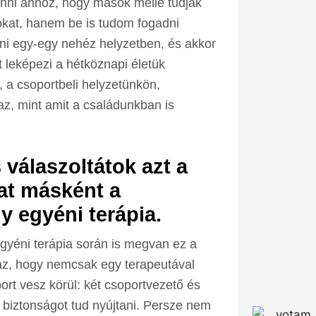
lenni ahhoz, hogy mások mellé tudjak
okat, hanem be is tudom fogadni
rni egy-egy nehéz helyzetben, és akkor
t leképezi a hétköznapi életük
, a csoportbeli helyzetünkön,
z, mint amit a családunkban is
 válaszoltátok azt a
at másként a
y egyéni terápia.
yéni terápia során is megvan ez a
az, hogy nemcsak egy terapeutával
t vesz körül: két csoportvezető és
 biztonságot tud nyújtani. Persze nem