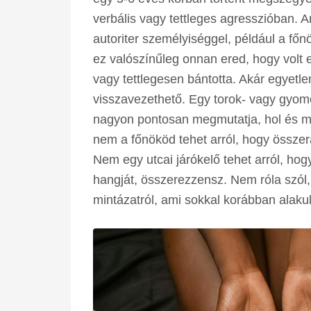
verbális vagy tettleges agresszióban. A
autoriter személyiséggel, például a főnö
ez valószínűleg onnan ered, hogy volt 
vagy tettlegesen bántotta. Akár egyetl
visszavezethető. Egy torok- vagy gyomo
nagyon pontosan megmutatja, hol és mi
nem a főnököd tehet arról, hogy össze
Nem egy utcai járókelő tehet arról, hog
hangját, összerezzensz. Nem róla szól
mintázatról, ami sokkal korábban alakul