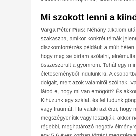
Mi szokott lenni a kii
Varga Péter Pius:
Néhány alkalom utá
szakaszba, amikor konkrét témák jelen
diszkomfortérzés például: a múlt héte
hogy meg se bírtam szólalni, elnémulta
összeszorult a gyomrom. Tehát egy min
életeseményből indulunk ki. A csoport
dolgait, mert azok valamiről szólnak. V
látod-e, hogy mi van emögött? És akkor
Kihúzunk egy szálat, és fel tudunk gön
vagy traumát. Ha valaki azt érzi, hogy 
megszégyenítik vagy leszidják, akkor 
régebbi, meghatározó negatív élményre
egy 5-6 éves korban történt megszégy