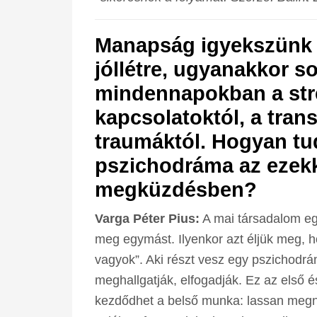
Manapság igyekszünk o
jóllétre, ugyanakkor 
mindennapokban a str
kapcsolatoktól, a tran
traumáktól. Hogyan tud
pszichodráma az ezekk
megküzdésben?
Varga Péter Pius:
A mai társadalom egy
meg egymást. Ilyenkor azt éljük meg, 
vagyok”. Aki részt vesz egy pszichodrá
meghallgatják, elfogadják. Ez az első 
kezdődhet a belső munka: lassan megny