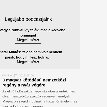
Legújabb podcastjaink
agy elrontva! Így találd meg a kedvenc
önmagad
Megtekintés
netár Miklós: "Soha nem volt bennem
pánik, hogy mi lesz holnap”
Megtekintés
5perc
2026. 08. 06.
3 magyar kötődésű nemzetközi
regény a nyár végére
Az elmúlt időszakban egymás után jelentek meg
olyan nemzetközi szerzők regényei, amelyek
Magyarországról indulnak, a hazai történelemhez
kapcsolódnak, vagy éppen...