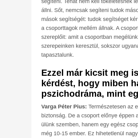
segíteni. Tehát nem kell tökéletesnek 
állni. Sőt, nemcsak segíteni tudok más
mások segítségét: tudok segítséget ké
a csoporttagok mellém állnak. A csopor
szereplőit: amit a csoportban megélünk
szerepeinken keresztül, sokszor ugyana
tapasztalunk.
Ezzel már kicsit meg is
kérdést, hogy miben h
pszichodráma, mint eg
Varga Péter Pius:
Természetesen az eg
biztonság. De a csoport előnye éppen 
ülünk szemben, hanem egy egész csopor
még 10-15 ember. Ez hihetetlenül nagy