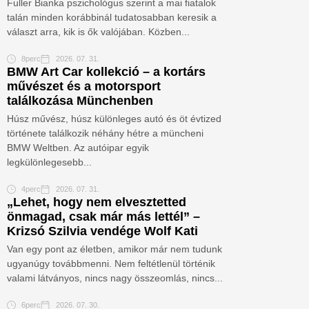
Fuller Bianka pszichológus szerint a mai fiatalok
talán minden korábbinál tudatosabban keresik a
választ arra, kik is ők valójában. Közben...
8perc
2026. 07. 31.
BMW Art Car kollekció – a kortárs
művészet és a motorsport
találkozása Münchenben
Húsz művész, húsz különleges autó és öt évtized
története találkozik néhány hétre a müncheni
BMW Weltben. Az autóipar egyik
legkülönlegesebb...
4perc
2026. 07. 31.
„Lehet, hogy nem elvesztetted
önmagad, csak már más lettél” –
Krizsó Szilvia vendége Wolf Kati
Van egy pont az életben, amikor már nem tudunk
ugyanúgy továbbmenni. Nem feltétlenül történik
valami látványos, nincs nagy összeomlás, nincs...
6perc
2026. 07. 30.