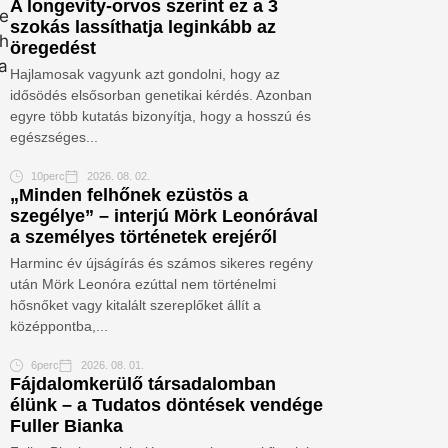
A longevity-orvos szerint ez a 3
szokás lassíthatja leginkább az
öregedést
Hajlamosak vagyunk azt gondolni, hogy az
idősödés elsősorban genetikai kérdés. Azonban
egyre több kutatás bizonyítja, hogy a hosszú és
egészséges...
10perc
2026. 08. 02.
„Minden felhőnek ezüstös a
szegélye” – interjú Mörk Leonórával
a személyes történetek erejéről
Harminc év újságírás és számos sikeres regény
után Mörk Leonóra ezúttal nem történelmi
hősnőket vagy kitalált szereplőket állít a
középpontba,...
6perc
2026. 08. 01.
Fájdalomkerülő társadalomban
élünk – a Tudatos döntések vendége
Fuller Bianka