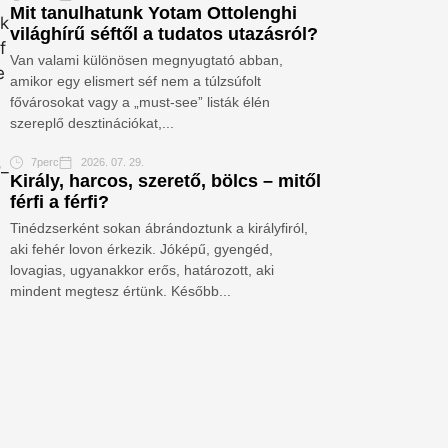
Mit tanulhatunk Yotam Ottolenghi
világhírű séftől a tudatos utazásról?
Van valami különösen megnyugtató abban,
amikor egy elismert séf nem a túlzsúfolt
fővárosokat vagy a „must-see” listák élén
szereplő desztinációkat,...
7perc
2026. 07. 29.
Király, harcos, szerető, bölcs – mitől
férfi a férfi?
Tinédzserként sokan ábrándoztunk a királyfiról,
aki fehér lovon érkezik. Jóképű, gyengéd,
lovagias, ugyanakkor erős, határozott, aki
mindent megtesz értünk. Később...