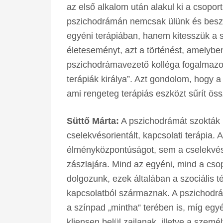
az első alkalom után alakul ki a csopor
pszichodrámán nemcsak ülünk és beszél
egyéni terápiában, hanem kitesszük a s
életeseményt, azt a történést, amelyb
pszichodrámavezető kolléga fogalmazot
terápiák királya”. Azt gondolom, hogy 
ami rengeteg terápiás eszközt sűrít ös
Süttő Márta:
A pszichodrámát szokták 
cselekvésorientált, kapcsolati terápia.
élményközpontúságot, sem a cselekvés
zászlajára. Mind az egyéni, mind a cso
dolgozunk, ezek általában a szociális t
kapcsolatból származnak. A pszichodrá
a színpad „mintha” terében is, míg egyé
kliensen belül zajlanak, illetve a szem