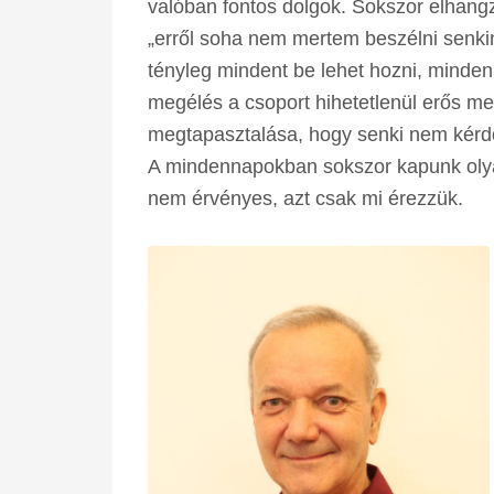
valóban fontos dolgok. Sokszor elhang
„erről soha nem mertem beszélni senki
tényleg mindent be lehet hozni, mindenr
megélés a csoport hihetetlenül erős me
megtapasztalása, hogy senki nem kérdőj
A mindennapokban sokszor kapunk olyan
nem érvényes, azt csak mi érezzük.