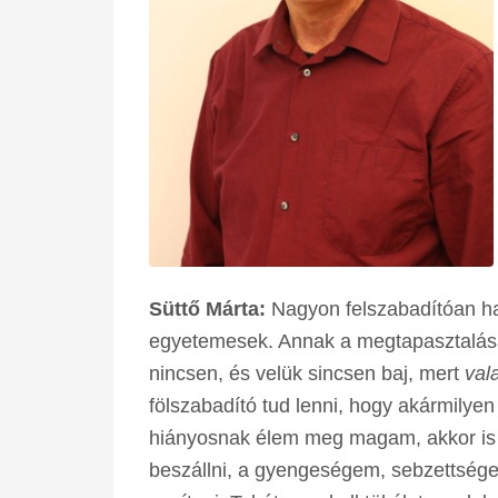
Süttő Márta:
Nagyon felszabadítóan ha
egyetemesek. Annak a megtapasztalása
nincsen, és velük sincsen baj, mert
val
fölszabadító tud lenni, hogy akármilye
hiányosnak élem meg magam, akkor is
beszállni, a gyengeségem, sebzettség