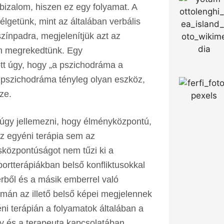
tbizalom, hiszen ez egy folyamat. A
getünk, mint az általában verbális
zínpadra, megjelenítjük azt az
en megrekedtünk. Egy
t úgy, hogy „a pszichodráma a
a pszichodráma tényleg olyan eszköz,
sze.
úgy jellemezni, hogy élményközpontú,
 Az egyéni terápia sem az
központúságot nem tűzi ki a
portterápiákban belső konfliktusokkal
érből és a másik emberrel való
mán az illető belső képei megjelennek
ni terápián a folyamatok általában a
ély és a terapeuta kapcsolatában.