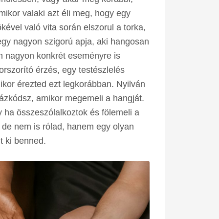
mikor valaki azt éli meg, hogy egy
kével való vita során elszorul a torka,
egy nagyon szigorú apja, aki hangosan
en nagyon konkrét eseményre is
rszorító érzés, egy testészlelés
kor érezted ezt legkorábban. Nyilván
rázkódsz, amikor megemeli a hangját.
y ha összeszólalkoztok és fölemeli a
, de nem is rólad, hanem egy olyan
t ki benned.