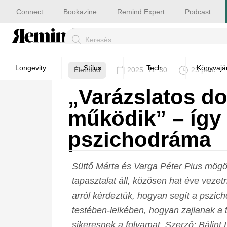
Connect
Bookazine
Remind Expert
Podcast
Longevity
Stílus
Tech
Könyvajá
Életmód
2025. 11. 30.
23 perc
„Varázslatos do
működik” – így 
pszichodráma
Süttő Márta és Varga Péter Pius mögö
tapasztalat áll, közösen hat éve veze
arról kérdeztük, hogyan segít a pszi
testében-lelkében, hogyan zajlanak a 
sikeresnek a folyamat. Szerző: Bálint 