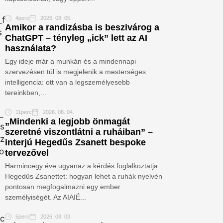
4perc
2026. 08. 05.
Amikor a randizásba is beszivárog a
ChatGPT – tényleg „ick” lett az AI
használata?
Egy ideje már a munkán és a mindennapi
szervezésen túl is megjelenik a mesterséges
intelligencia: ott van a legszemélyesebb
tereinkben,...
11perc
2026. 08. 04.
„Mindenki a legjobb önmagát
szeretné viszontlátni a ruháiban” –
interjú Hegedűs Zsanett bespoke
tervezővel
Harmincegy éve ugyanaz a kérdés foglalkoztatja
Hegedűs Zsanettet: hogyan lehet a ruhák nyelvén
pontosan megfogalmazni egy ember
személyiségét. Az AIAIÉ...
5perc
2026. 08. 03.