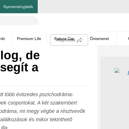
Nyereményjáték
nló
Premium Life
Future Car
Önismeret
Megosztás
log, de
segít a
tt több évtizedes pszichodráma-
tnek csoportokat. A két szakembert
chodráma, mi megy végbe a résztvevők
találkozások és mikor tekinthető
Lilla