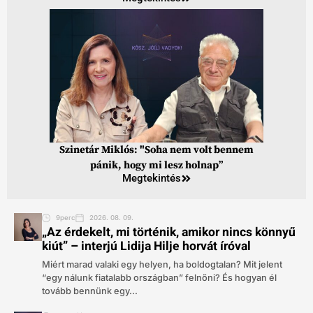
Szinetár Miklós: "Soha nem volt bennem
pánik, hogy mi lesz holnap”
Megtekintés
9perc
2026. 08. 09.
„Az érdekelt, mi történik, amikor nincs könnyű
kiút” – interjú Lidija Hilje horvát íróval
Miért marad valaki egy helyen, ha boldogtalan? Mit jelent
“egy nálunk fiatalabb országban” felnőni? És hogyan él
tovább bennünk egy...