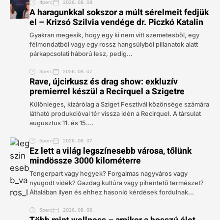
4perc
2026. 08. 08.
A haragunkkal sokszor a múlt sérelmeit fedjük
el – Krizsó Szilvia vendége dr. Piczkó Katalin
Gyakran megesik, hogy egy ki nem vitt szemetesből, egy
félmondatból vagy egy rossz hangsúlyból pillanatok alatt
párkapcsolati háború lesz, pedig...
3perc
2026. 08. 07.
Rave, újcirkusz és drag show: exkluzív
premierrel készül a Recirquel a Szigetre
Különleges, kizárólag a Sziget Fesztivál közönsége számára
látható produkcióval tér vissza idén a Recirquel. A társulat
augusztus 11. és 15....
5perc
2026. 08. 07.
Ez lett a világ legszínesebb városa, tőlünk
mindössze 3000 kilométerre
Tengerpart vagy hegyek? Forgalmas nagyváros vagy
nyugodt vidék? Gazdag kultúra vagy pihentető természet?
Általában ilyen és ehhez hasonló kérdések fordulnak...
5perc
2026. 08. 06.