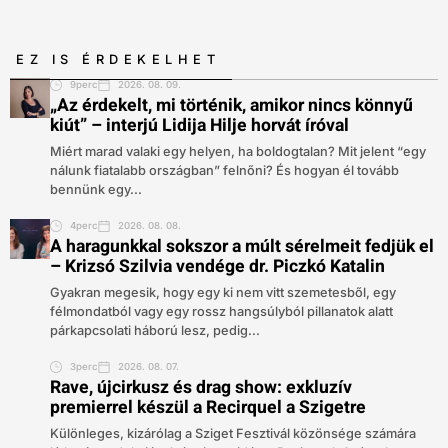
EZ IS ÉRDEKELHET
9perc
2026. 08. 09.
„Az érdekelt, mi történik, amikor nincs könnyű
kiút” – interjú Lidija Hilje horvát íróval
Miért marad valaki egy helyen, ha boldogtalan? Mit jelent “egy
nálunk fiatalabb országban” felnőni? És hogyan él tovább
bennünk egy...
4perc
2026. 08. 08.
A haragunkkal sokszor a múlt sérelmeit fedjük el
– Krizsó Szilvia vendége dr. Piczkó Katalin
Gyakran megesik, hogy egy ki nem vitt szemetesből, egy
félmondatból vagy egy rossz hangsúlyból pillanatok alatt
párkapcsolati háború lesz, pedig...
3perc
2026. 08. 07.
Rave, újcirkusz és drag show: exkluzív
premierrel készül a Recirquel a Szigetre
Különleges, kizárólag a Sziget Fesztivál közönsége számára