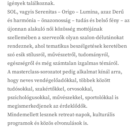
igények találkoznak.
SOL, vagyis Serenitas – Origo – Lumina, azaz Derű
és harmónia – önazonosság – tudás és belső fény – az
újonnan alakuló női közösség mottójának
szellemében a szervezők olyan szalon-délutánokat
rendeznek, ahol tematikus beszélgetések keretében
szó esik stílusról, művészetről, tudományról,
egészségről és még számtalan izgalmas témáról.
A masterclass-sorozatot pedig alkalmat kínál arra,
hogy neves vendégelőadókkal, többek között
tudósokkal, szakértőkkel, orvosokkal,
pszichológusokkal, művészekkel, sportolókkal is
megismerkedjenek az érdeklődők.
Mindemellett lesznek retreat-napok, kulturális
programok és közös elvonulások is.