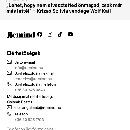
2026. 07. 31.
„Lehet, hogy nem elvesztetted önmagad, csak már
más lettél” – Krizsó Szilvia vendége Wolf Kati
Elérhetőségek
Sajtó e-mail
info@remind.hu
Ügyfélszolgálati e-mail
rendeles@remind.hu
Ügyfélszolgálati telefon
+36 30 346 0843
Médiaajánlat elérhetőség:
Galamb Eszter
eszter.galamb@remind.hu
Telefon
+36 30 525 1793
Telefonos ügyfélszolgálat