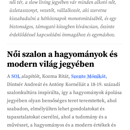
női tér, a slow living jegyében vár minden alkotó nőt,
üzletasszonyt, vezetőt, vállalkozót, aki szeretne
kiszabadulni a hétköznapok monotonitásából, és egy
biztonságos, támogató közegben kíváncsian, őszinte
érdeklődéssel kapcsolódni önmagához és egymáshoz.
Női szalon a hagyományok és
modern világ jegyében
A
SOL
alapítóit, Kozma Ritát,
Szente Mónikát,
Dintsér Andreát és Antóny Kornéliát a 18-19. századi
szalonkultúra inspirálta, így a hagyományok ápolása
jegyében olyan bensőséges teret teremtettek, ahol
szabadon, elmélyülten lehet gondolatokat és
tapasztalatokat cserélni, ahol a tudomány és a
művészet, a hagyományos és a modern értékek és