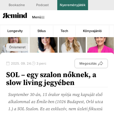
Bookazine
Podcast
Nyereményjáték
Menü
Longevity
Stílus
Tech
Könyvajánló
Önismeret
2025. 09. 24.
3 perc
Megosztás
SOL – egy szalon nőknek, a
slow living jegyében
Szeptember 30-án, 15 órakor nyitja meg kapuját első
alkalommal az Émile-ben (1026 Budapest, Orló utca
1.) a SOL Szalon. Ez az exkluzív, nem üzleti fókuszú