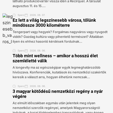
látható produkcióval tér vissza idén a Recirquel. A társulat
augusztus 11. és 15....
5perc
2026. 08. 07.
Ez lett a világ legszínesebb városa, tőlünk
mindössze 3000 kilométerre
Tengerpart vagy hegyek? Forgalmas nagyváros vagy nyugodt
vidék? Gazdag kultúra vagy pihentető természet? Általában
ilyen és ehhez hasonló kérdések fordulnak...
5perc
2026. 08. 06.
Több mint wellness – amikor a hosszú élet
szemléletté válik
A longevity ma az egészségipar egyik legmeghatározóbb
hívószava. Konferenciák, kutatások és nemzetközi szakértők
keresik a választ arra, hogyan élhetünk nemcsak...
5perc
2026. 08. 06.
3 magyar kötődésű nemzetközi regény a nyár
végére
Az elmúlt időszakban egymás után jelentek meg olyan
nemzetközi szerzők regényei, amelyek Magyarországról
indulnak, a hazai történelemhez kapcsolódnak, vagy éppen...