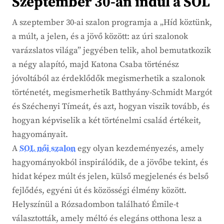
Szeptember 30-án indul a SOL
A szeptember 30-ai szalon programja a „Híd köztünk,
a múlt, a jelen, és a jövő között: az úri szalonok
varázslatos világa” jegyében telik, ahol bemutatkozik
a négy alapító, majd Katona Csaba történész
jóvoltából az érdeklődők megismerhetik a szalonok
történetét, megismerhetik Batthyány-Schmidt Margót
és Széchenyi Tímeát, és azt, hogyan viszik tovább, és
hogyan képviselik a két történelmi család értékeit,
hagyományait.
A
SOL női szalon
egy olyan kezdeményezés, amely
hagyományokból inspirálódik, de a jövőbe tekint, és
hidat képez múlt és jelen, külső megjelenés és belső
fejlődés, egyéni út és közösségi élmény között.
Helyszínül a Rózsadombon található Émile-t
választották, amely méltó és elegáns otthona lesz a