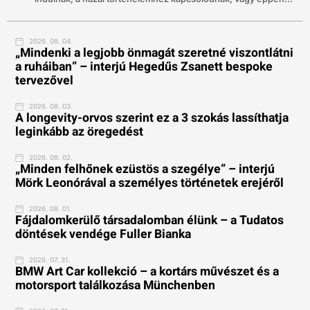
2026. 08. 04.
„Mindenki a legjobb önmagát szeretné viszontlátni
a ruháiban” – interjú Hegedűs Zsanett bespoke
tervezővel
2026. 08. 03.
A longevity-orvos szerint ez a 3 szokás lassíthatja
leginkább az öregedést
2026. 08. 02.
„Minden felhőnek ezüstös a szegélye” – interjú
Mörk Leonórával a személyes történetek erejéről
2026. 08. 01.
Fájdalomkerülő társadalomban élünk – a Tudatos
döntések vendége Fuller Bianka
2026. 07. 31.
BMW Art Car kollekció – a kortárs művészet és a
motorsport találkozása Münchenben