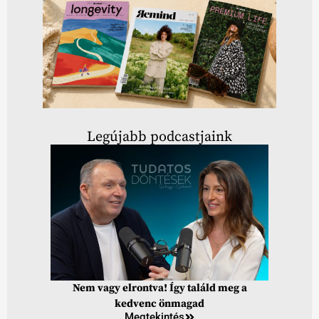
Legújabb podcastjaink
Nem vagy elrontva! Így találd meg a
kedvenc önmagad
Megtekintés