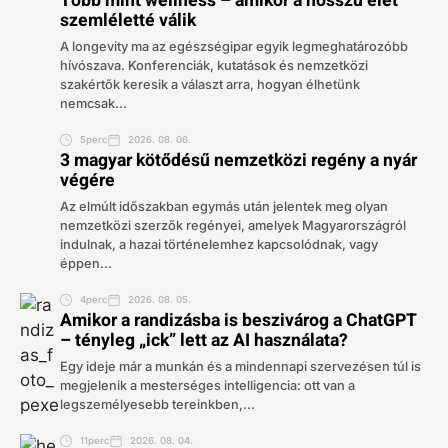
Több mint wellness – amikor a hosszú élet
szemléletté válik
A longevity ma az egészségipar egyik legmeghatározóbb
hívószava. Konferenciák, kutatások és nemzetközi
szakértők keresik a választ arra, hogyan élhetünk
nemcsak...
5perc
2026. 08. 06.
3 magyar kötődésű nemzetközi regény a nyár
végére
Az elmúlt időszakban egymás után jelentek meg olyan
nemzetközi szerzők regényei, amelyek Magyarországról
indulnak, a hazai történelemhez kapcsolódnak, vagy
éppen...
4perc
2026. 08. 05.
Amikor a randizásba is beszivárog a ChatGPT
– tényleg „ick” lett az AI használata?
Egy ideje már a munkán és a mindennapi szervezésen túl is
megjelenik a mesterséges intelligencia: ott van a
legszemélyesebb tereinkben,...
11perc
2026. 08. 04.