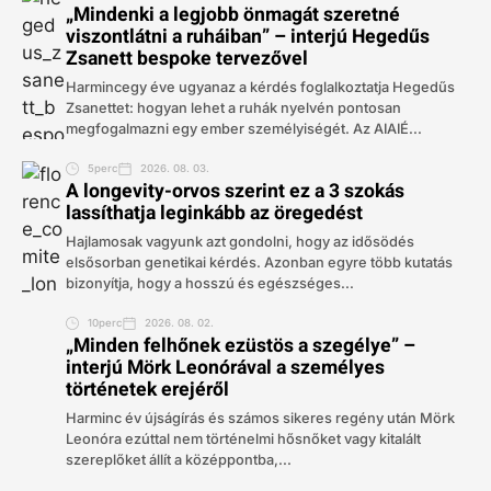
„Mindenki a legjobb önmagát szeretné
viszontlátni a ruháiban” – interjú Hegedűs
Zsanett bespoke tervezővel
Harmincegy éve ugyanaz a kérdés foglalkoztatja Hegedűs
Zsanettet: hogyan lehet a ruhák nyelvén pontosan
megfogalmazni egy ember személyiségét. Az AIAIÉ...
5perc
2026. 08. 03.
A longevity-orvos szerint ez a 3 szokás
lassíthatja leginkább az öregedést
Hajlamosak vagyunk azt gondolni, hogy az idősödés
elsősorban genetikai kérdés. Azonban egyre több kutatás
bizonyítja, hogy a hosszú és egészséges...
10perc
2026. 08. 02.
„Minden felhőnek ezüstös a szegélye” –
interjú Mörk Leonórával a személyes
történetek erejéről
Harminc év újságírás és számos sikeres regény után Mörk
Leonóra ezúttal nem történelmi hősnőket vagy kitalált
szereplőket állít a középpontba,...