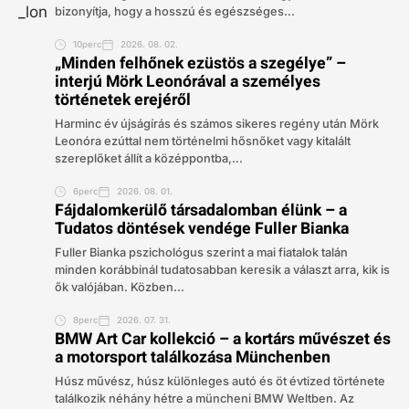
bizonyítja, hogy a hosszú és egészséges...
10perc
2026. 08. 02.
„Minden felhőnek ezüstös a szegélye” –
interjú Mörk Leonórával a személyes
történetek erejéről
Harminc év újságírás és számos sikeres regény után Mörk
Leonóra ezúttal nem történelmi hősnőket vagy kitalált
szereplőket állít a középpontba,...
6perc
2026. 08. 01.
Fájdalomkerülő társadalomban élünk – a
Tudatos döntések vendége Fuller Bianka
Fuller Bianka pszichológus szerint a mai fiatalok talán
minden korábbinál tudatosabban keresik a választ arra, kik is
ők valójában. Közben...
8perc
2026. 07. 31.
BMW Art Car kollekció – a kortárs művészet és
a motorsport találkozása Münchenben
Húsz művész, húsz különleges autó és öt évtized története
találkozik néhány hétre a müncheni BMW Weltben. Az