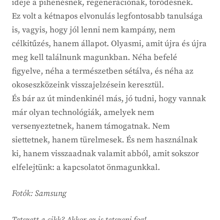
ideje a pihenésnek, regenerációnak, törődésnek.
Ez volt a kétnapos elvonulás legfontosabb tanulsága
is, vagyis, hogy jól lenni nem kampány, nem
célkitűzés, hanem állapot. Olyasmi, amit újra és újra
meg kell találnunk magunkban. Néha befelé
figyelve, néha a természetben sétálva, és néha az
okoseszközeink visszajelzésein keresztül.
És bár az út mindenkinél más, jó tudni, hogy vannak
már olyan technológiák, amelyek nem
versenyeztetnek, hanem támogatnak. Nem
siettetnek, hanem türelmesek. És nem használnak
ki, hanem visszaadnak valamit abból, amit sokszor
elfelejtünk: a kapcsolatot önmagunkkal.
Fotók: Samsung