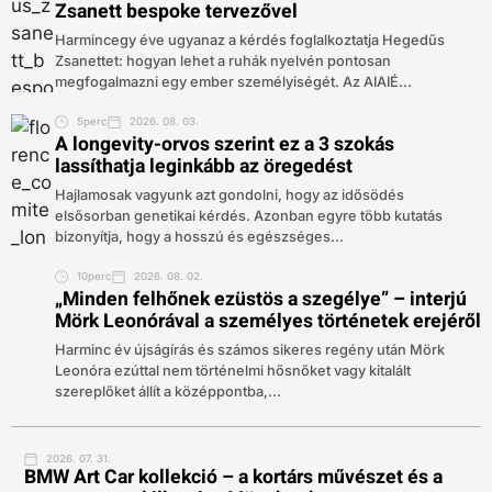
Zsanett bespoke tervezővel
Harmincegy éve ugyanaz a kérdés foglalkoztatja Hegedűs
Zsanettet: hogyan lehet a ruhák nyelvén pontosan
megfogalmazni egy ember személyiségét. Az AIAIÉ...
5perc
2026. 08. 03.
A longevity-orvos szerint ez a 3 szokás
lassíthatja leginkább az öregedést
Hajlamosak vagyunk azt gondolni, hogy az idősödés
elsősorban genetikai kérdés. Azonban egyre több kutatás
bizonyítja, hogy a hosszú és egészséges...
10perc
2026. 08. 02.
„Minden felhőnek ezüstös a szegélye” – interjú
Mörk Leonórával a személyes történetek erejéről
Harminc év újságírás és számos sikeres regény után Mörk
Leonóra ezúttal nem történelmi hősnőket vagy kitalált
szereplőket állít a középpontba,...
2026. 07. 31.
BMW Art Car kollekció – a kortárs művészet és a