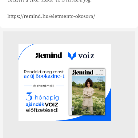
Tetszett a cikk? Akkor ez is tetszeni fog!
https://remind.hu/eletmento-okosora/