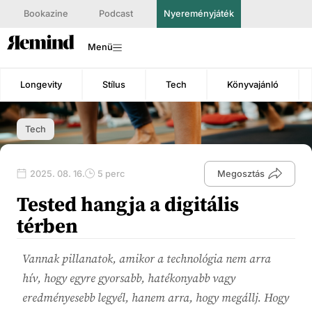
Bookazine
Podcast
Nyereményjáték
Menü
Longevity
Stílus
Tech
Könyvajánló
Tech
2025. 08. 16.
5 perc
Megosztás
Tested hangja a digitális
térben
Vannak pillanatok, amikor a technológia nem arra
hív, hogy egyre gyorsabb, hatékonyabb vagy
eredményesebb legyél, hanem arra, hogy megállj. Hogy