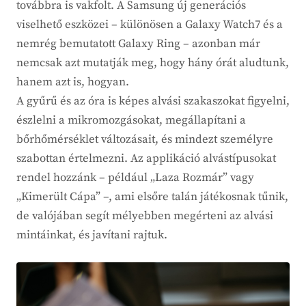
továbbra is vakfolt. A Samsung új generációs
viselhető eszközei – különösen a Galaxy Watch7 és a
nemrég bemutatott Galaxy Ring – azonban már
nemcsak azt mutatják meg, hogy hány órát aludtunk,
hanem azt is, hogyan.
A gyűrű és az óra is képes alvási szakaszokat figyelni,
észlelni a mikromozgásokat, megállapítani a
bőrhőmérséklet változásait, és mindezt személyre
szabottan értelmezni. Az applikáció alvástípusokat
rendel hozzánk – például „Laza Rozmár” vagy
„Kimerült Cápa” –, ami elsőre talán játékosnak tűnik,
de valójában segít mélyebben megérteni az alvási
mintáinkat, és javítani rajtuk.