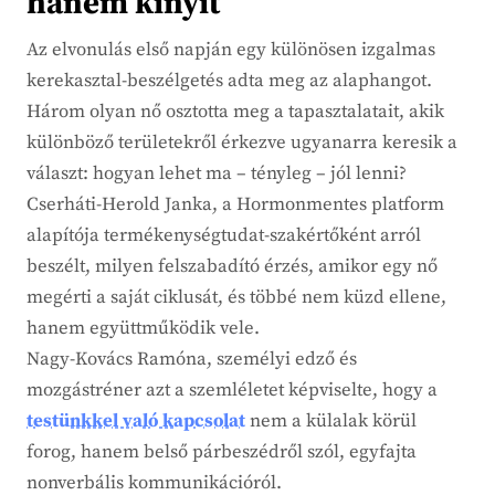
hanem kinyit
Az elvonulás első napján egy különösen izgalmas
kerekasztal-beszélgetés adta meg az alaphangot.
Három olyan nő osztotta meg a tapasztalatait, akik
különböző területekről érkezve ugyanarra keresik a
választ: hogyan lehet ma – tényleg – jól lenni?
Cserháti-Herold Janka, a Hormonmentes platform
alapítója termékenységtudat-szakértőként arról
beszélt, milyen felszabadító érzés, amikor egy nő
megérti a saját ciklusát, és többé nem küzd ellene,
hanem együttműködik vele.
Nagy-Kovács Ramóna, személyi edző és
mozgástréner azt a szemléletet képviselte, hogy a
testünkkel való kapcsolat
nem a külalak körül
forog, hanem belső párbeszédről szól, egyfajta
nonverbális kommunikációról.