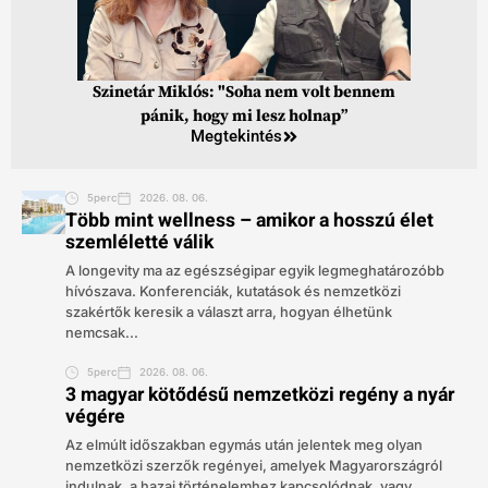
Szinetár Miklós: "Soha nem volt bennem
pánik, hogy mi lesz holnap”
Megtekintés
5perc
2026. 08. 06.
Több mint wellness – amikor a hosszú élet
szemléletté válik
A longevity ma az egészségipar egyik legmeghatározóbb
hívószava. Konferenciák, kutatások és nemzetközi
szakértők keresik a választ arra, hogyan élhetünk
nemcsak...
5perc
2026. 08. 06.
3 magyar kötődésű nemzetközi regény a nyár
végére
Az elmúlt időszakban egymás után jelentek meg olyan
nemzetközi szerzők regényei, amelyek Magyarországról
indulnak, a hazai történelemhez kapcsolódnak, vagy