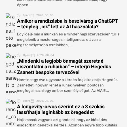
éppen...
4perc
2026. 08. 05.
Amikor a randizásba is beszivárog a ChatGPT
– tényleg „ick” lett az AI használata?
Egy ideje már a munkán és a mindennapi szervezésen túl is
megjelenik a mesterséges intelligencia: ott van a
legszemélyesebb tereinkben,...
11perc
2026. 08. 04.
„Mindenki a legjobb önmagát szeretné
viszontlátni a ruháiban” – interjú Hegedűs
Zsanett bespoke tervezővel
Harmincegy éve ugyanaz a kérdés foglalkoztatja Hegedűs
Zsanettet: hogyan lehet a ruhák nyelvén pontosan
megfogalmazni egy ember személyiségét. Az AIAIÉ...
5perc
2026. 08. 03.
A longevity-orvos szerint ez a 3 szokás
lassíthatja leginkább az öregedést
Hajlamosak vagyunk azt gondolni, hogy az idősödés
elsősorban genetikai kérdés. Azonban egyre több kutatás