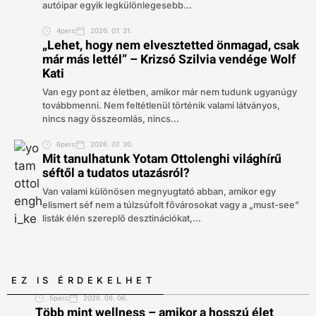
autóipar egyik legkülönlegesebb...
4perc
2026. 07. 31.
„Lehet, hogy nem elvesztetted önmagad, csak
már más lettél” – Krizsó Szilvia vendége Wolf
Kati
Van egy pont az életben, amikor már nem tudunk ugyanúgy
továbbmenni. Nem feltétlenül történik valami látványos,
nincs nagy összeomlás, nincs...
6perc
2026. 07. 30.
Mit tanulhatunk Yotam Ottolenghi világhírű
séftől a tudatos utazásról?
Van valami különösen megnyugtató abban, amikor egy
elismert séf nem a túlzsúfolt fővárosokat vagy a „must-see”
listák élén szereplő desztinációkat,...
EZ IS ÉRDEKELHET
5perc
2026. 08. 06.
Több mint wellness – amikor a hosszú élet