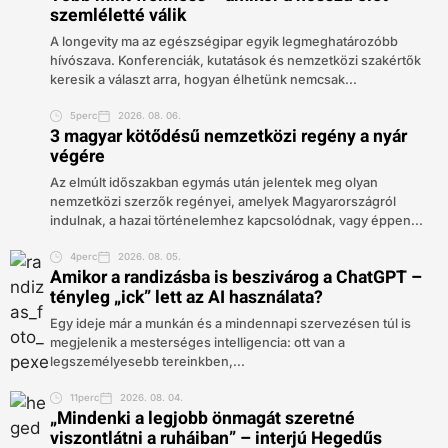
szemléletté válik
A longevity ma az egészségipar egyik legmeghatározóbb
hívószava. Konferenciák, kutatások és nemzetközi szakértők
keresik a választ arra, hogyan élhetünk nemcsak...
5perc
2026. 08. 06.
3 magyar kötődésű nemzetközi regény a nyár
végére
Az elmúlt időszakban egymás után jelentek meg olyan
nemzetközi szerzők regényei, amelyek Magyarországról
indulnak, a hazai történelemhez kapcsolódnak, vagy éppen...
4perc
2026. 08. 05.
Amikor a randizásba is beszivárog a ChatGPT –
tényleg „ick” lett az AI használata?
Egy ideje már a munkán és a mindennapi szervezésen túl is
megjelenik a mesterséges intelligencia: ott van a
legszemélyesebb tereinkben,...
11perc
2026. 08. 04.
„Mindenki a legjobb önmagát szeretné
viszontlátni a ruháiban” – interjú Hegedűs