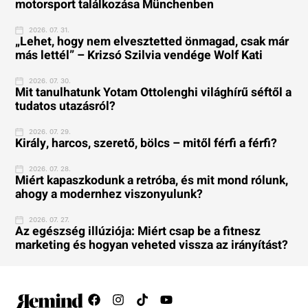
motorsport találkozása Münchenben
2026. 07. 31.
„Lehet, hogy nem elvesztetted önmagad, csak már
más lettél” – Krizsó Szilvia vendége Wolf Kati
2026. 07. 30.
Mit tanulhatunk Yotam Ottolenghi világhírű séftől a
tudatos utazásról?
2026. 07. 29.
Király, harcos, szerető, bölcs – mitől férfi a férfi?
2026. 07. 28.
Miért kapaszkodunk a retróba, és mit mond rólunk,
ahogy a modernhez viszonyulunk?
2026. 07. 27.
Az egészség illúziója: Miért csap be a fitnesz
marketing és hogyan veheted vissza az irányítást?