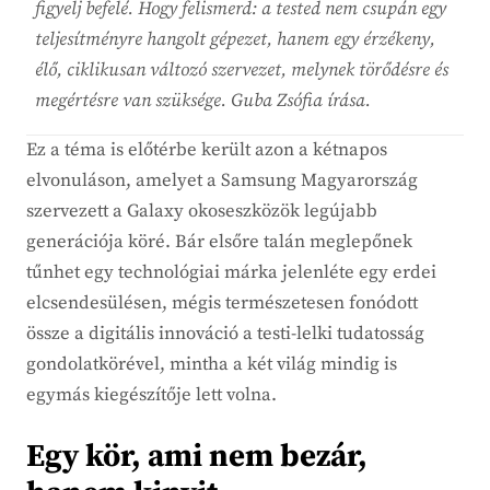
figyelj befelé. Hogy felismerd: a tested nem csupán egy
teljesítményre hangolt gépezet, hanem egy érzékeny,
élő, ciklikusan változó szervezet, melynek törődésre és
megértésre van szüksége. Guba Zsófia írása.
Ez a téma is előtérbe került azon a kétnapos
elvonuláson, amelyet a Samsung Magyarország
szervezett a Galaxy okoseszközök legújabb
generációja köré. Bár elsőre talán meglepőnek
tűnhet egy technológiai márka jelenléte egy erdei
elcsendesülésen, mégis természetesen fonódott
össze a digitális innováció a testi-lelki tudatosság
gondolatkörével, mintha a két világ mindig is
egymás kiegészítője lett volna.
Egy kör, ami nem bezár,