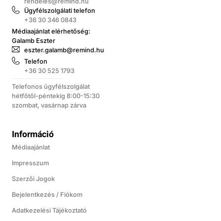
rendeles@remind.hu
Ügyfélszolgálati telefon
+36 30 346 0843
Médiaajánlat elérhetőség:
Galamb Eszter
eszter.galamb@remind.hu
Telefon
+36 30 525 1793
Telefonos ügyfélszolgálat
hétfőtől-péntekig 8:00-15:30
szombat, vasárnap zárva
Információ
Médiaajánlat
Impresszum
Szerzői Jogok
Bejelentkezés / Fiókom
Adatkezelési Tájékoztató