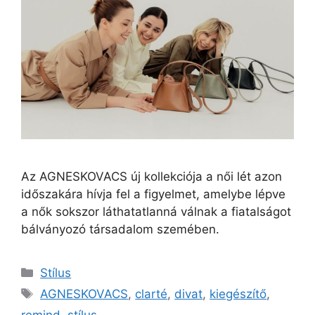
Az AGNESKOVACS új kollekciója a női lét azon
időszakára hívja fel a figyelmet, amelybe lépve
a nők sokszor láthatatlanná válnak a fiatalságot
bálványozó társadalom szemében.
Stílus
AGNESKOVACS
,
clarté
,
divat
,
kiegészítő
,
remind
,
stílus