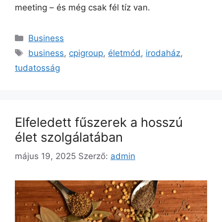
meeting – és még csak fél tíz van.
Business
business
,
cpigroup
,
életmód
,
irodaház
,
tudatosság
Elfeledett fűszerek a hosszú
élet szolgálatában
május 19, 2025
Szerző:
admin