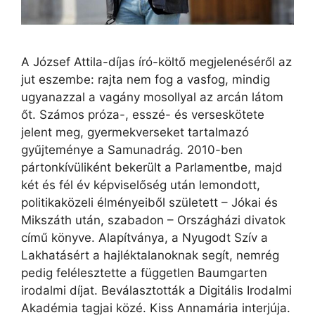
A József Attila-díjas író-költő megjelenéséről az
jut eszembe: rajta nem fog a vasfog, mindig
ugyanazzal a vagány mosollyal az arcán látom
őt. Számos próza-, esszé- és verseskötete
jelent meg, gyermekverseket tartalmazó
gyűjteménye a Samunadrág. 2010-ben
pártonkívüliként bekerült a Parlamentbe, majd
két és fél év képviselőség után lemondott,
politikaközeli élményeiből született – Jókai és
Mikszáth után, szabadon – Országházi divatok
című könyve. Alapítványa, a Nyugodt Szív a
Lakhatásért a hajléktalanoknak segít, nemrég
pedig felélesztette a független Baumgarten
irodalmi díjat. Beválasztották a Digitális Irodalmi
Akadémia tagjai közé. Kiss Annamária interjúja.