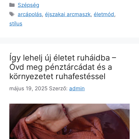
Szépség
arcápolás
,
éjszakai arcmaszk
,
életmód
,
stílus
Így lehelj új életet ruháidba –
Óvd meg pénztárcádat és a
környezetet ruhafestéssel
május 19, 2025
Szerző:
admin