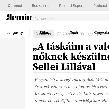
Connect
Bookazine
Remind Expert
Podcast
Longevity
Stílus
Tech
Könyvajá
Business
2026. 02. 08.
7 perc
„A táskáim a va
nőknek készülne
Sellei Lillával
Hogyan lett a susogós melegítőből táskami
divatmárkához, és miért fontosabb a közö
Krisztina beszélgetett Sellei Lilla táskate
romantikus játékfilm promóciója kapcsán.