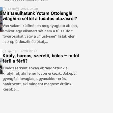
6perc
2026. 07. 30.
Mit tanulhatunk Yotam Ottolenghi
világhírű séftől a tudatos utazásról?
Van valami különösen megnyugtató abban,
amikor egy elismert séf nem a túlzsúfolt
fővárosokat vagy a „must-see” listák élén
szereplő desztinációkat,...
7perc
2026. 07. 29.
Király, harcos, szerető, bölcs – mitől
férfi a férfi?
Tinédzserként sokan ábrándoztunk a
királyfiról, aki fehér lovon érkezik. Jóképű,
gyengéd, lovagias, ugyanakkor erős,
határozott, aki mindent megtesz értünk.
Később...