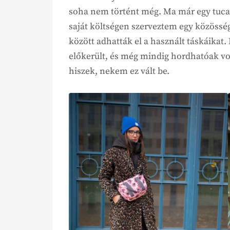
soha nem történt még. Ma már egy tucat
saját költségen szerveztem egy közössé
között adhatták el a használt táskáikat. 
előkerült, és még mindig hordhatóak v
hiszek, nekem ez vált be.