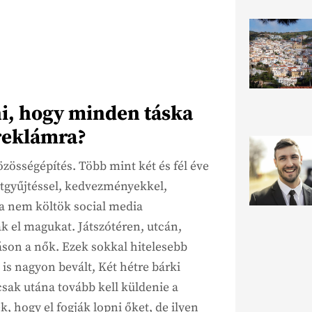
i, hogy minden táska
 reklámra?
zösségépítés. Több mint két és fél éve
tgyűjtéssel, kedvezményekkel,
a nem költök social media
ják el magukat. Játszótéren, utcán,
son a nők. Ezek sokkal hitelesebb
is nagyon bevált, Két hétre bárki
csak utána tovább kell küldenie a
, hogy el fogják lopni őket, de ilyen