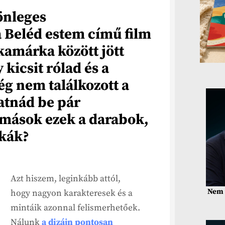
önleges
 Beléd estem című film
skamárka között jött
 kicsit rólad és a
g nem találkozott a
atnád be pár
mások ezek a darabok,
skák?
Azt hiszem, leginkább attól,
Nem 
hogy nagyon karakteresek és a
mintáik azonnal felismerhetőek.
Nálunk
a dizájn pontosan