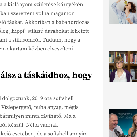
a a kislányom születése környékén
zóban szerettem volna magamon
elő táskát. Akkoriban a babahordozás
eg „hippi” stílusú darabokat lehetett
ni a stílusomról. Tudtam, hogy a
em akartam közben elveszíteni
álsz a táskáidhoz, hogy
l dolgoztunk, 2019 óta softshell
 Vízlepergető, puha anyag, mégis
l bármilyen minta rávihető. Ma a
gból készül. Néha vannak
ció esetében, de a softshell annyira