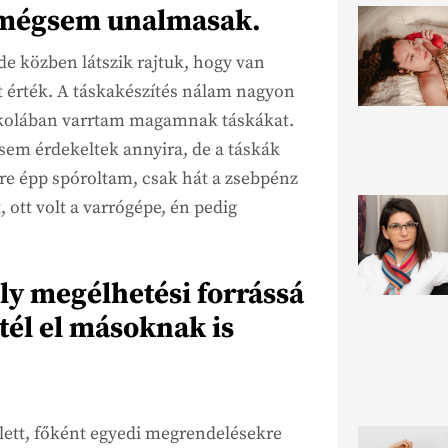
e mégsem unalmasak.
e közben látszik rajtuk, hogy van
 érték. A táskakészítés nálam nagyon
iskolában varrtam magamnak táskákat.
osem érdekeltek annyira, de a táskák
re épp spóroltam, csak hát a zsebpénz
 ott volt a varrógépe, én pedig
ély megélhetési forrássá
él el másoknak is
llett, főként egyedi megrendelésekre