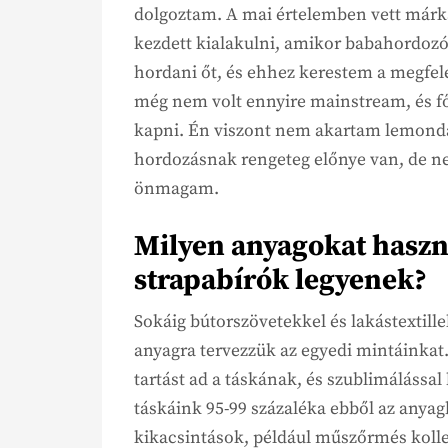
dolgoztam. A mai értelemben vett márk
kezdett kialakulni, amikor babahordo
hordani őt, és ehhez kerestem a megfel
még nem volt ennyire mainstream, és fől
kapni. Én viszont nem akartam lemonda
hordozásnak rengeteg előnye van, de n
önmagam.
Milyen anyagokat haszn
strapabírók legyenek?
Sokáig bútorszövetekkel és lakástextille
anyagra tervezzük az egyedi mintáinkat.
tartást ad a táskának, és szublimálássa
táskáink 95-99 százaléka ebből az anya
kikacsintások, például műszőrmés kollek