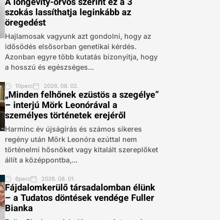
A longevity-orvos szerint ez a 3
szokás lassíthatja leginkább az
öregedést
Hajlamosak vagyunk azt gondolni, hogy az
idősödés elsősorban genetikai kérdés.
Azonban egyre több kutatás bizonyítja, hogy
a hosszú és egészséges...
10perc
2026. 08. 02.
„Minden felhőnek ezüstös a szegélye”
– interjú Mörk Leonórával a
személyes történetek erejéről
Harminc év újságírás és számos sikeres
regény után Mörk Leonóra ezúttal nem
történelmi hősnőket vagy kitalált szereplőket
állít a középpontba,...
6perc
2026. 08. 01.
Fájdalomkerülő társadalomban élünk
– a Tudatos döntések vendége Fuller
Bianka