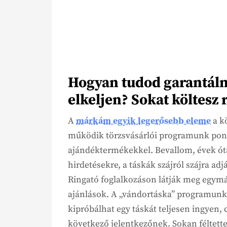
Hogyan tudod garantáln
elkeljen? Sokat költesz
A
márkám egyik legerősebb eleme
a kö
működik törzsvásárlói programunk pon
ajándéktermékekkel. Bevallom, évek ót
hirdetésekre, a táskák szájról szájra ad
Ringató foglalkozáson látják meg egymá
ajánlások. A „vándortáska” programunk 
kipróbálhat egy táskát teljesen ingyen, 
következő jelentkezőnek. Sokan féltettek