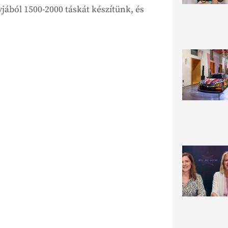
yjából 1500-2000 táskát készítünk, és