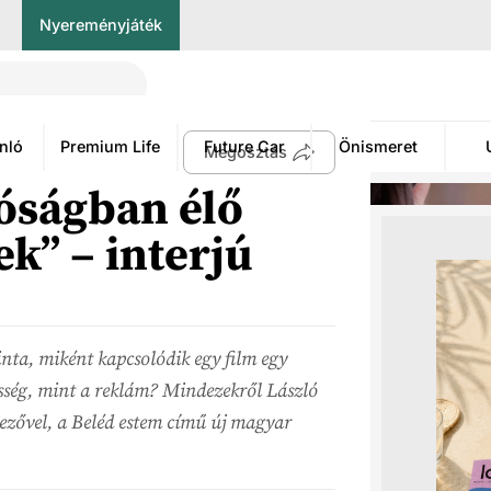
Nyereményjáték
nló
Premium Life
Future Car
Önismeret
Megosztás
lóságban élő
k” – interjú
nta, miként kapcsolódik egy film egy
sség, mint a reklám? Mindezekről László
rvezővel, a Beléd estem című új magyar