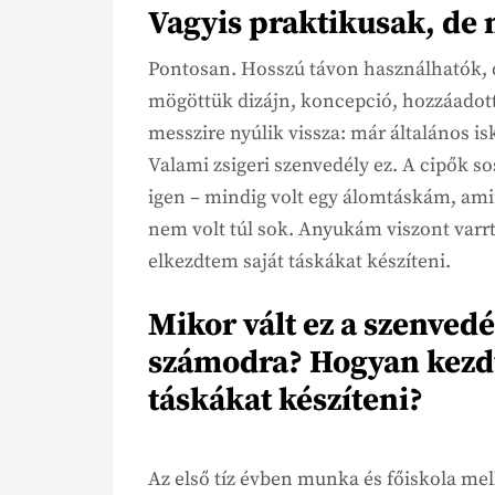
Vagyis praktikusak, d
Pontosan. Hosszú távon használhatók, d
mögöttük dizájn, koncepció, hozzáadott
messzire nyúlik vissza: már általános 
Valami zsigeri szenvedély ez. A cipők s
igen – mindig volt egy álomtáskám, ami
nem volt túl sok. Anyukám viszont varrt,
elkezdtem saját táskákat készíteni.
Mikor vált ez a szenved
számodra? Hogyan kezdt
táskákat készíteni?
Az első tíz évben munka és főiskola me