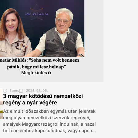
inetár Miklós: "Soha nem volt bennem
pánik, hogy mi lesz holnap”
Megtekintés
5perc
2026. 08. 06.
3 magyar kötődésű nemzetközi
regény a nyár végére
Az elmúlt időszakban egymás után jelentek
meg olyan nemzetközi szerzők regényei,
amelyek Magyarországról indulnak, a hazai
történelemhez kapcsolódnak, vagy éppen...