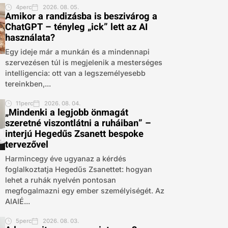
4perc
2026. 08. 05.
Amikor a randizásba is beszivárog a
ChatGPT – tényleg „ick” lett az AI
használata?
Egy ideje már a munkán és a mindennapi
szervezésen túl is megjelenik a mesterséges
intelligencia: ott van a legszemélyesebb
tereinkben,...
11perc
2026. 08. 04.
„Mindenki a legjobb önmagát
szeretné viszontlátni a ruháiban” –
interjú Hegedűs Zsanett bespoke
tervezővel
Harmincegy éve ugyanaz a kérdés
foglalkoztatja Hegedűs Zsanettet: hogyan
lehet a ruhák nyelvén pontosan
megfogalmazni egy ember személyiségét. Az
AIAIÉ...
5perc
2026. 08. 03.