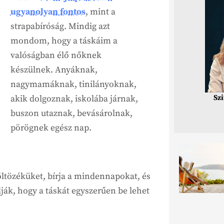
ugyanolyan fontos
, mint a
strapabíróság. Mindig azt
mondom, hogy a táskáim a
valóságban élő nőknek
készülnek. Anyáknak,
nagymamáknak, tinilányoknak,
Sz
akik dolgoznak, iskolába járnak,
buszon utaznak, bevásárolnak,
pörögnek egész nap.
öltözéküket, bírja a mindennapokat, és
dják, hogy a táskát egyszerűen be lehet