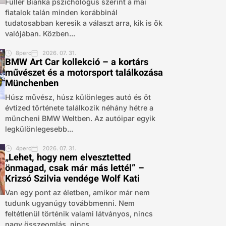
Fuller Bianka pszichológus szerint a mai
fiatalok talán minden korábbinál
tudatosabban keresik a választ arra, kik is ők
valójában. Közben...
8perc
2026. 07. 31.
BMW Art Car kollekció – a kortárs
művészet és a motorsport találkozása
Münchenben
Húsz művész, húsz különleges autó és öt
évtized története találkozik néhány hétre a
müncheni BMW Weltben. Az autóipar egyik
legkülönlegesebb...
4perc
2026. 07. 31.
„Lehet, hogy nem elvesztetted
önmagad, csak már más lettél” –
Krizsó Szilvia vendége Wolf Kati
Van egy pont az életben, amikor már nem
tudunk ugyanúgy továbbmenni. Nem
feltétlenül történik valami látványos, nincs
nagy összeomlás, nincs...