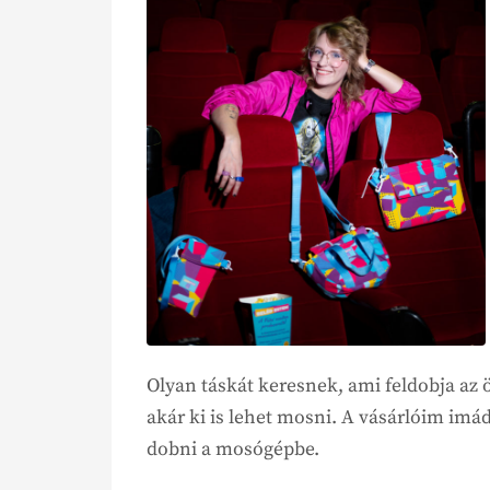
Olyan táskát keresnek, ami feldobja az 
akár ki is lehet mosni. A vásárlóim imá
dobni a mosógépbe.