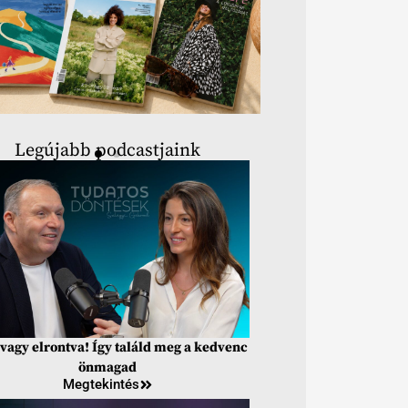
Legújabb podcastjaink
vagy elrontva! Így találd meg a kedvenc
önmagad
Megtekintés