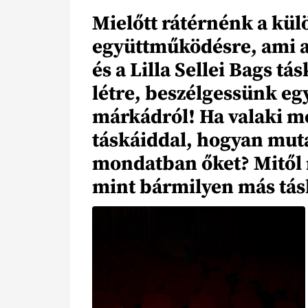
Mielőtt rátérnénk a kül
együttműködésre, ami a
és a Lilla Sellei Bags tá
létre, beszélgessünk egy
márkádról! Ha valaki mé
táskáiddal, hogyan mut
mondatban őket? Mitől 
mint bármilyen más tá