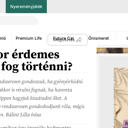
Nyereményjáték
nló
Premium Life
Future Car
Önismeret
Megosztás
or érdemes
 fog történni?
endszeresen gondozzuk, ha gyönyörködni
kkor is virulni fognak, ha havonta
y éppen hagyjuk kiszáradni őket. A
 rendszeresen gondoskodjunk róla, mégis
. Bálint Lilla írása
 amikor úgy érezzük: holtpontra