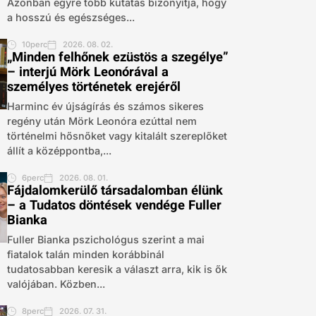
Azonban egyre több kutatás bizonyítja, hogy
a hosszú és egészséges...
10perc
2026. 08. 02.
„Minden felhőnek ezüstös a szegélye”
– interjú Mörk Leonórával a
személyes történetek erejéről
Harminc év újságírás és számos sikeres
regény után Mörk Leonóra ezúttal nem
történelmi hősnőket vagy kitalált szereplőket
állít a középpontba,...
6perc
2026. 08. 01.
Fájdalomkerülő társadalomban élünk
– a Tudatos döntések vendége Fuller
Bianka
Fuller Bianka pszichológus szerint a mai
fiatalok talán minden korábbinál
tudatosabban keresik a választ arra, kik is ők
valójában. Közben...
8perc
2026. 07. 31.