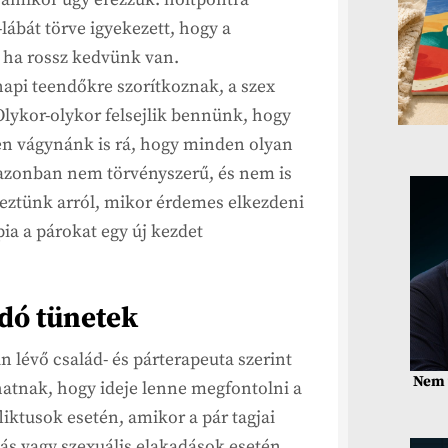
lábát törve igyekezett, hogy a
 ha rossz kedvünk van.
api teendőkre szorítkoznak, a szex
Olykor-olykor felsejlik bennünk, hogy
yen vágynánk is rá, hogy minden olyan
s azonban nem törvényszerű, és nem is
deztünk arról, mikor érdemes elkezdeni
pia a párokat egy új kezdet
odó tünetek
 lévő család- és párterapeuta szerint
Nem 
hatnak, hogy ideje lenne megfontolni a
liktusok esetén, amikor a pár tagjai
ás vagy szexuális elakadások esetén