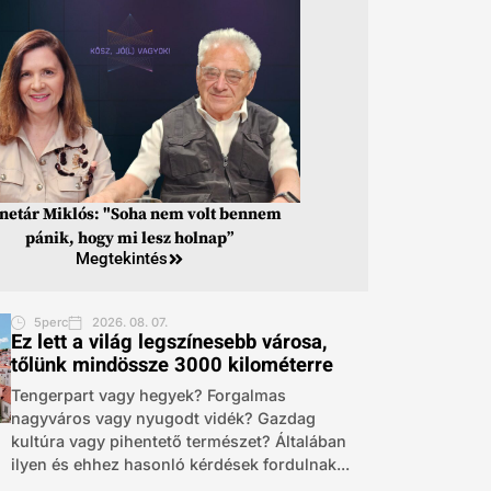
inetár Miklós: "Soha nem volt bennem
pánik, hogy mi lesz holnap”
Megtekintés
5perc
2026. 08. 07.
Ez lett a világ legszínesebb városa,
tőlünk mindössze 3000 kilométerre
Tengerpart vagy hegyek? Forgalmas
nagyváros vagy nyugodt vidék? Gazdag
kultúra vagy pihentető természet? Általában
ilyen és ehhez hasonló kérdések fordulnak...