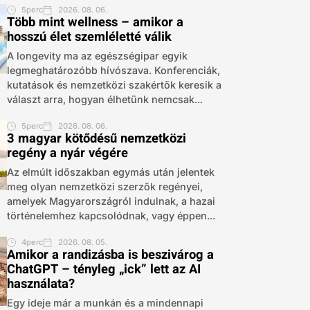
5perc
2026. 08. 06.
Több mint wellness – amikor a
hosszú élet szemléletté válik
A longevity ma az egészségipar egyik
legmeghatározóbb hívószava. Konferenciák,
kutatások és nemzetközi szakértők keresik a
választ arra, hogyan élhetünk nemcsak...
5perc
2026. 08. 06.
3 magyar kötődésű nemzetközi
regény a nyár végére
Az elmúlt időszakban egymás után jelentek
meg olyan nemzetközi szerzők regényei,
amelyek Magyarországról indulnak, a hazai
történelemhez kapcsolódnak, vagy éppen...
4perc
2026. 08. 05.
Amikor a randizásba is beszivárog a
ChatGPT – tényleg „ick” lett az AI
használata?
Egy ideje már a munkán és a mindennapi