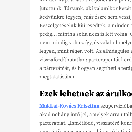
jutottunk. Társunk, aki valamikor kezét-
kedvünkre tegyen, már észre sem veszi,
Beszélgetéseink kiüresedtek, a mindenn
pedig… mintha soha nem is lett volna. 
nem mindig volt ez így, és valahol mél
legyen, mint régen volt. Az elhidegülé
visszafordíthatatlan: párterapeutát kér
a párterápiát, és hogyan segítheti a terá
megtalálásában.
Ezek lehetnek az árulk
Makkai-Kovács Krisztina
szupervízióban
akad néhány intő jel, amelyek arra utal
párterápiát. „Ismétlődő, visszatérő konf
nem értik meg egymást, hiányzó intimit