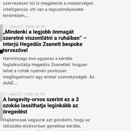
szervezésen túl is megjelenik a mesterséges
intelligencia: ott van a legszemélyesebb
tereinkben,...
11perc
2026. 08. 04.
„Mindenki a legjobb önmagát
szeretné viszontlátni a ruháiban” –
interjú Hegedűs Zsanett bespoke
tervezővel
Harmincegy éve ugyanaz a kérdés
foglalkoztatja Hegedűs Zsanettet: hogyan
lehet a ruhák nyelvén pontosan
megfogalmazni egy ember személyiségét. Az
AIAIÉ...
5perc
2026. 08. 03.
A longevity-orvos szerint ez a 3
szokás lassíthatja leginkább az
öregedést
Hajlamosak vagyunk azt gondolni, hogy az
idősödés elsősorban genetikai kérdés.