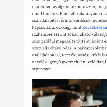
már érdemes elgondolkodni azon, hogy
mind tünetek. Emellett valamilyen kríz
családalapítást érintő kérdések, nehézs
kapcsolatra, csakúgy mint
korábbi tra
szakember szerint sokan akkor választjá
azaz például megcsalás történt, holott e
szexuális eltávolodás. A párkapcsolatba
családalapítási, termékenységi krízis is
nevelési igényű gyermeket nevelő fiata
segítséget.