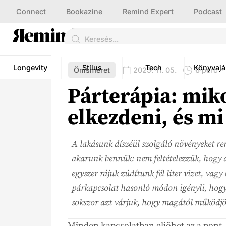
Connect
Bookazine
Remind Expert
Podcast
Longevity
Stílus
Tech
Könyvajá
Önismeret
2025. 11. 05.
6 perc
Párterápia: mik
elkezdeni, és mi
A lakásunk díszéül szolgáló növényeket r
akarunk bennük: nem feltételezzük, hogy a
egyszer rájuk zúdítunk fél liter vizet, vag
párkapcsolat hasonló módon igényli, hogy
sokszor azt várjuk, hogy magától működjön
Minden kapcsolatban eljöhet az a pont,