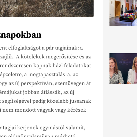
öznapokban
t elfoglaltságot a pár tagjainak: a
zajlik. A kötelékek megerősítése és az
k rendszeresen kapnak házi feladatokat.
pzeletre, a megtapasztalásra, az
ogy az új perspektíván, szemüvegen át
émájukat jobban átlássák, az új
segítségével pedig közelebb jussanak
ki nem mondott vágyak vagy kérések
ár tagjai kérjenek egymástól valamit,
gyen először valamilyen mérhető