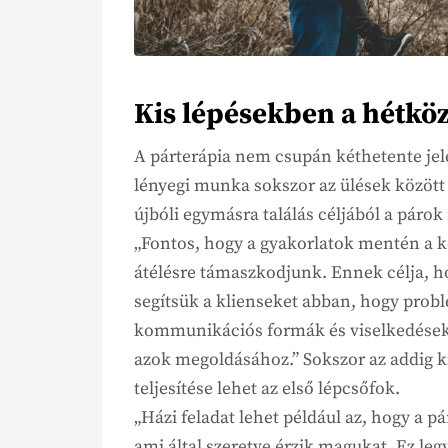
Kis lépésekben a hétk
A párterápia nem csupán kéthetente jelen
lényegi munka sokszor az ülések között 
újbóli egymásra találás céljából a páro
„Fontos, hogy a gyakorlatok mentén a ké
átélésre támaszkodjunk. Ennek célja, h
segítsük a klienseket abban, hogy probl
kommunikációs formák és viselkedések 
azok megoldásához.” Sokszor az addig 
teljesítése lehet az első lépcsőfok.
„Házi feladat lehet például az, hogy a p
ami által szeretve érzik magukat. Ez le