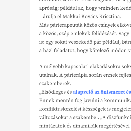
apróság; például az, hogy »minden kedd
– árulja el Makkai-Kovács Krisztina.
Más párterapeuták közös csínyek elkövet
a közös, szép emlékek felidézését, vagy
is: egy sokat veszekedő pár például, bár
a házi feladatot, hogy kötelező módon 
A mélyebb kapcsolati elakadásokra so
utalnak. A párterápia során ennek fejle
szakemberek.
„Elsődleges és
alapvető az önismeret és
Ennek mentén fog javulni a kommunikáci
konfliktuskezelési készségek is megjelen
változásokat a szakember. „A diszfunkci
mintázatok és dinamikák megértésével é