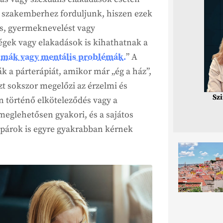
 szakemberhez forduljunk, hiszen ezek
is, gyermeknevelést vagy
égek vagy elakadások is kihathatnak a
umák vagy mentális problémák.
” A
k a párterápiát, amikor már „ég a ház”,
zt sokszor megelőzi az érzelmi és
Sz
n történő elköteleződés vagy a
 meglehetősen gyakori, és a sajátos
l párok is egyre gyakrabban kérnek