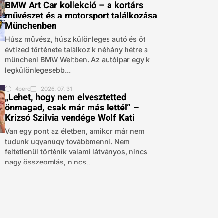
BMW Art Car kollekció – a kortárs
művészet és a motorsport találkozása
Münchenben
Húsz művész, húsz különleges autó és öt
évtized története találkozik néhány hétre a
müncheni BMW Weltben. Az autóipar egyik
legkülönlegesebb...
4perc
2026. 07. 31.
„Lehet, hogy nem elvesztetted
önmagad, csak már más lettél” –
Krizsó Szilvia vendége Wolf Kati
Van egy pont az életben, amikor már nem
tudunk ugyanúgy továbbmenni. Nem
feltétlenül történik valami látványos, nincs
nagy összeomlás, nincs...