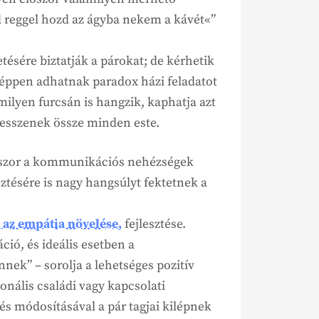
 reggel hozd az ágyba nekem a kávét«”
ésére biztatják a párokat; de kérhetik
 éppen adhatnak paradox házi feladatot
milyen furcsán is hangzik, kaphatja azt
vesszenek össze minden este.
kszor a kommunikációs nehézségek
sztésére is nagy hangsúlyt fektetnek a
 az empátia növelése,
fejlesztése.
ó, és ideális esetben a
nek” – sorolja a lehetséges pozitív
onális családi vagy kapcsolati
s módosításával a pár tagjai kilépnek