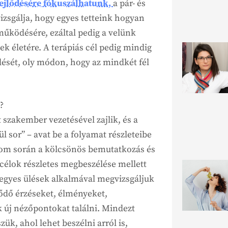
ejlődésére fókuszálhatunk,
a pár- és
izsgálja, hogy egyes tetteink hogyan
űködésére, ezáltal pedig a velünk
k életére. A terápiás cél pedig mindig
ését, oly módon, hogy az mindkét fél
?
 szakember vezetésével zajlik, és a
l sor” – avat be a folyamat részleteibe
lom során a kölcsönös bemutatkozás és
 célok részletes megbeszélése mellett
egyes ülések alkalmával megvizsgáljuk
ződő érzéseket, élményeket,
 új nézőpontokat találni. Mindezt
zük, ahol lehet beszélni arról is,