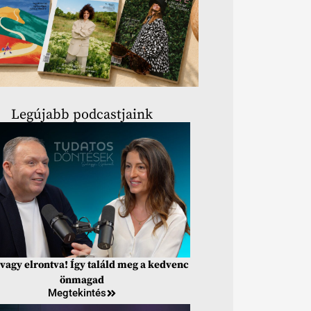
Legújabb podcastjaink
vagy elrontva! Így találd meg a kedvenc
önmagad
Megtekintés