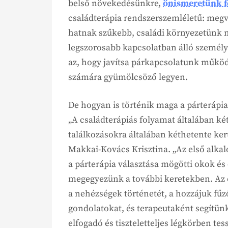
belső növekedésünkre,
önismeretünk f
családterápia rendszerszemléletű: megv
hatnak szűkebb, családi környezetünk m
legszorosabb kapcsolatban álló személye
az, hogy javítsa párkapcsolatunk működ
számára gyümölcsöző legyen.
De hogyan is történik maga a párterápia
„A családterápiás folyamat általában két
találkozásokra általában kéthetente kerü
Makkai-Kovács Krisztina. „Az első alka
a párterápia választása mögötti okok és
megegyezünk a további keretekben. Az 
a nehézségek történetét, a hozzájuk fű
gondolatokat, és terapeutaként segítünk
elfogadó és tiszteletteljes légkörben tess