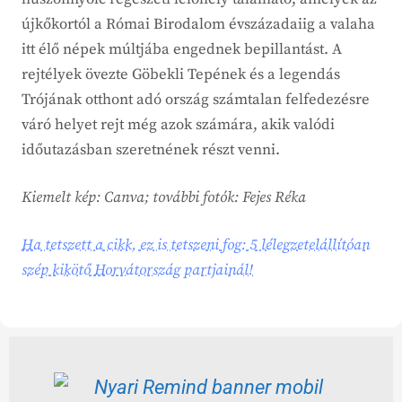
újkőkortól a Római Birodalom évszázadaiig a valaha
itt élő népek múltjába engednek bepillantást. A
rejtélyek övezte Göbekli Tepének és a legendás
Trójának otthont adó ország számtalan felfedezésre
váró helyet rejt még azok számára, akik valódi
időutazásban szeretnének részt venni.
Kiemelt kép: Canva; további fotók: Fejes Réka
Ha tetszett a cikk, ez is tetszeni fog: 5 lélegzetelállítóan
szép kikötő Horvátország partjainál!