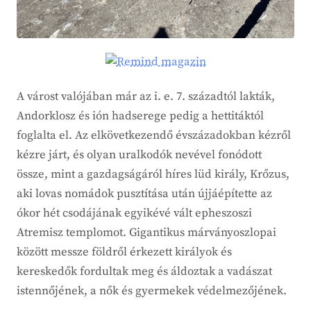
A várost valójában már az i. e. 7. századtól lakták,
Andorklosz és ión hadserege pedig a hettitáktól
foglalta el. Az elkövetkezendő évszázadokban kézről
kézre járt, és olyan uralkodók nevével fonódott
össze, mint a gazdagságáról híres lüd király, Krőzus,
aki lovas nomádok pusztítása után újjáépítette az
ókor hét csodájának egyikévé vált epheszoszi
Atremisz templomot. Gigantikus márványoszlopai
között messze földről érkezett királyok és
kereskedők fordultak meg és áldoztak a vadászat
istennőjének, a nők és gyermekek védelmezőjének.