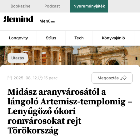
Bookazine
Podcast
Nyereményjáték
Menü
Longevity
Stílus
Tech
Könyvajánló
Utazás
2025. 08. 12.
15 perc
Megosztás
Midász aranyvárosától a
lángoló Artemisz-templomig –
Lenyűgöző ókori
romvárosokat rejt
Törökország