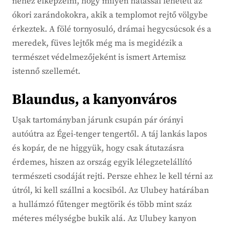
nehéz elképzelni, hogy milyen hatással lehetett az
ókori zarándokokra, akik a templomot rejtő völgybe
érkeztek. A fölé tornyosuló, drámai hegycsúcsok és a
meredek, füves lejtők még ma is megidézik a
természet védelmezőjeként is ismert Artemisz
istennő szellemét.
Blaundus, a kanyonváros
Uşak tartományban járunk csupán pár órányi
autóútra az Égei-tenger tengertől. A táj lankás lapos
és kopár, de ne higgyük, hogy csak átutazásra
érdemes, hiszen az ország egyik lélegzetelállító
természeti csodáját rejti. Persze ehhez le kell térni az
útról, ki kell szállni a kocsiból. Az Ulubey határában
a hullámzó fűtenger megtörik és több mint száz
méteres mélységbe bukik alá. Az Ulubey kanyon