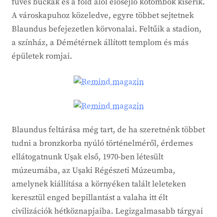
füves buckák és a föld alól elősejlő kőtömbök kísérik.
A városkapuhoz közeledve, egyre többet sejtetnek
Blaundus befejezetlen körvonalai. Feltűik a stadion,
a színház, a Démétérnek állított templom és más
épületek romjai.
Blaundus feltárása még tart, de ha szeretnénk többet
tudni a bronzkorba nyúló történelméről, érdemes
ellátogatnunk Uşak első, 1970-ben létesült
múzeumába, az Uşaki Régészeti Múzeumba,
amelynek kiállítása a környéken talált leleteken
keresztül enged bepillantást a valaha itt élt
civilizációk hétköznapjaiba. Legizgalmasabb tárgyai