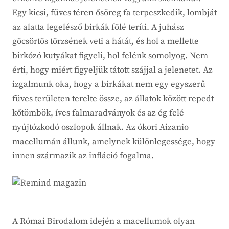
Egy kicsi, füves téren ősöreg fa terpeszkedik, lombját
az alatta legelésző birkák fölé teríti. A juhász
göcsörtös törzsének veti a hátát, és hol a mellette
birkózó kutyákat figyeli, hol felénk somolyog. Nem
érti, hogy miért figyeljük tátott szájjal a jelenetet. Az
izgalmunk oka, hogy a birkákat nem egy egyszerű
füves területen terelte össze, az állatok között repedt
kőtömbök, íves falmaradványok és az ég felé
nyújtózkodó oszlopok állnak. Az ókori Aizanio
macellumán állunk, amelynek különlegessége, hogy
innen származik az infláció fogalma.
A Római Birodalom idején a macellumok olyan