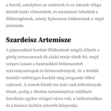
a korról, amelyben az emberek és az istenek világa
közötti határ elmosódott, és szemtanúi lehetünk a
földrengésnek, amely Epheszosz hőskorának a végét
jelentette.
Szardeisz Artemisze
A pipacsokkal borított földhalmok mögül először a
görög tornacsarnok ék alakú teteje tűnik fel, majd
szépen lassan a hamvaikból feltámasztott
márványoszlopok és falmaradványok, de a köztük
húzódó vadvirágos buckák még megannyi titkot
rejtenek. A romok között ma már csak kóborkutyák
élnek, pedig a Manisa tartományban található
Szardeisz egykor virágzó város volt, a hellenisztikus
és a bizánci kultúra jelentős központja.