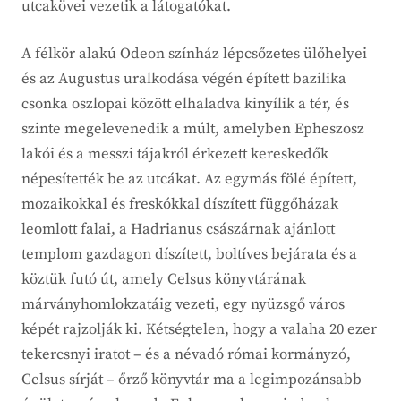
utcakövei vezetik a látogatókat.
A félkör alakú Odeon színház lépcsőzetes ülőhelyei
és az Augustus uralkodása végén épített bazilika
csonka oszlopai között elhaladva kinyílik a tér, és
szinte megelevenedik a múlt, amelyben Epheszosz
lakói és a messzi tájakról érkezett kereskedők
népesítették be az utcákat. Az egymás fölé épített,
mozaikokkal és freskókkal díszített függőházak
leomlott falai, a Hadrianus császárnak ajánlott
templom gazdagon díszített, boltíves bejárata és a
köztük futó út, amely Celsus könyvtárának
márványhomlokzatáig vezeti, egy nyüzsgő város
képét rajzolják ki. Kétségtelen, hogy a valaha 20 ezer
tekercsnyi iratot – és a névadó római kormányzó,
Celsus sírját – őrző könyvtár ma a legimpozánsabb