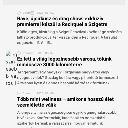
3perc
2026. 08. 07.
Rave, újcirkusz és drag show: exkluzív
premierrel készül a Recirquel a Szigetre
Különleges, kizárólag a Sziget Fesztivál közönsége számára
látható produkcióval tér vissza idén a Recirquel. A társulat
augusztus 11. és 15....
5perc
2026. 08. 07.
Ez lett a világ legszínesebb városa, tőlünk
mindössze 3000 kilométerre
Tengerpart vagy hegyek? Forgalmas nagyváros vagy
nyugodt vidék? Gazdag kultúra vagy pihentető természet?
Általában ilyen és ehhez hasonló kérdések fordulnak...
5perc
2026. 08. 06.
Több mint wellness – amikor a hosszú élet
szemléletté válik
A longevity ma az egészségipar egyik legmeghatározóbb
hívószava. Konferenciák, kutatások és nemzetközi
szakértők keresik a választ arra, hogyan élhetünk