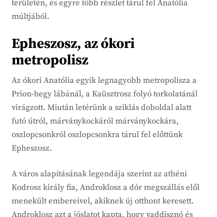
területén, és egyre több részlet tárul fel Anatólia
múltjából.
Epheszosz, az ókori
metropolisz
Az ókori Anatólia egyik legnagyobb metropolisza a
Prion-hegy lábánál, a Kaüsztrosz folyó torkolatánál
virágzott. Miután letérünk a sziklás doboldal alatt
futó útról, márványkockáról márványkockára,
oszlopcsonkról oszlopcsonkra tárul fel előttünk
Epheszosz.
A város alapításának legendája szerint az athéni
Kodrosz király fia, Androklosz a dór megszállás elől
menekült embereivel, akiknek új otthont keresett.
Androklosz azt a jóslatot kapta, hogy vaddisznó és