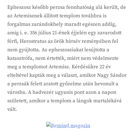
Epheszosz később perzsa fennhatóság alá került, de
az Artemisznek állított templom továbbra is
forgalmas zarándokhely maradt egészen addig,
amíg i. e. 356 július 21-ének éjjelén egy zavarodott
férfi, Herostratus az örök hírnév reményében fel
nem gyújtotta. Az epheszosziakat lesújtotta a
katasztrófa, nem értették, miért nem védelmezte
meg a templomot Artemisz. Kérdésükre 22 év
elteltével kapták meg a választ, amikor Nagy Sándor
a perzsák felett aratott győzelme után bevonult a
városba. A hadvezér ugyanis pont azon a napon
született, amikor a templom a lángok martalékává
vált.