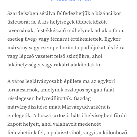
Szardeiszben sétálva felfedezhetjük a bizánci kor
üzletsorát is. A kis helyiségek többek között
tavernának, festékkészítő műhelynek adtak otthon,
esetleg üveg- vagy fémárut értékesítettek. Egykor
márvány vagy csempe borította padlójukat, és létra
vagy lépcső vezetett felső szintjükre, ahol
lakóhelyiséget vagy raktárt alakítottak ki.
A város leglátványosabb épülete ma az egykori
tornacsarnok, amelynek oszlopos nyugati falát
részlegesen helyreállították. Gazdag
márványdíszítése miatt Márványudvarként is
emlegetik. A hozzá tartozó, hátsó helyiségben fürdő
kapott helyett, ahol valahavolt medencét
fedezhetünk fel, a palaisztrából, vagyis a különböző