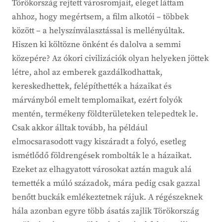
Törökország rejtett városromjait, eleget láttam
ahhoz, hogy megértsem, a film alkotói – többek
között – a helyszínválasztással is mellényúltak.
Hiszen ki költözne önként és dalolva a semmi
közepére? Az ókori civilizációk olyan helyeken jöttek
létre, ahol az emberek gazdálkodhattak,
kereskedhettek, felépíthették a házaikat és
márványból emelt templomaikat, ezért folyók
mentén, termékeny földterületeken telepedtek le.
Csak akkor álltak tovább, ha például
elmocsarasodott vagy kiszáradt a folyó, esetleg
ismétlődő földrengések rombolták le a házaikat.
Ezeket az elhagyatott városokat aztán maguk alá
temették a múló századok, mára pedig csak gazzal
benőtt buckák emlékeztetnek rájuk. A régészeknek
hála azonban egyre több ásatás zajlik Törökország