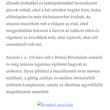
állandó boltokkal és lakóépületekkel berendezett
piacok voltak, ahol a hét minden napján húst, halat,
zöldségeket és más élelmiszereket árultak. Az
aizanoi macellum volt a világon az első, ahol
megpróbálták felvenni a harcot az infláció ellen és
rögzíteni az árucikkek árát, akár tojásról, akár élő
oroszlánról volt szó.
Aizanoi i. e. 133-ban vált a Római Birodalom részévé
és még számos izgalmas épületet hagyott az
utókorra. Ilyen például a macellumtól nem messze
található, a görög színház és stadion ötvözéséből
született komplexum, amely az ókorban egyedülálló
megoldásnak számított.