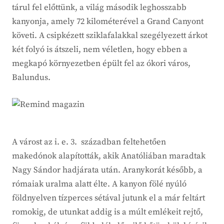
tárul fel előttünk, a világ második leghosszabb
kanyonja, amely 72 kilométerével a Grand Canyont
követi. A csipkézett sziklafalakkal szegélyezett árkot
két folyó is átszeli, nem véletlen, hogy ebben a
megkapó környezetben épült fel az ókori város,
Balundus.
A várost az i. e. 3. században feltehetően
makedónok alapították, akik Anatóliában maradtak
Nagy Sándor hadjárata után. Aranykorát később, a
rómaiak uralma alatt élte. A kanyon fölé nyúló
földnyelven tízperces sétával jutunk el a már feltárt
romokig, de utunkat addig is a múlt emlékeit rejtő,