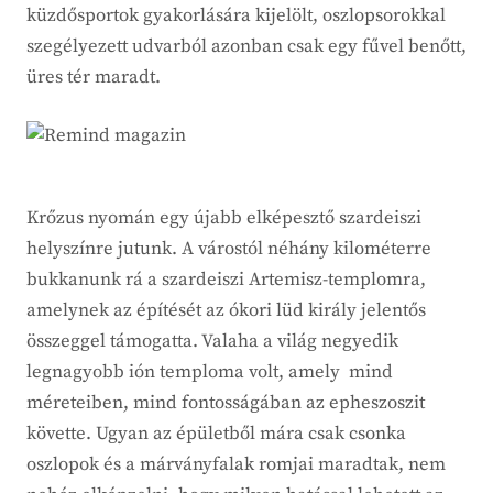
küzdősportok gyakorlására kijelölt, oszlopsorokkal
szegélyezett udvarból azonban csak egy fűvel benőtt,
üres tér maradt.
Krőzus nyomán egy újabb elképesztő szardeiszi
helyszínre jutunk. A várostól néhány kilométerre
bukkanunk rá a szardeiszi Artemisz-templomra,
amelynek az építését az ókori lüd király jelentős
összeggel támogatta. Valaha a világ negyedik
legnagyobb ión temploma volt, amely mind
méreteiben, mind fontosságában az epheszoszit
követte. Ugyan az épületből mára csak csonka
oszlopok és a márványfalak romjai maradtak, nem