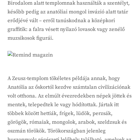
Birodalom alatt templomnak használták a szentélyt,
később pedig az anatóliai mongol invázió alatt tatár
erődjévé vált – erről tanúskodnak a középkori
graffitik: a falra vésett nyilazó lovasok vagy zenélő
muzsikosok figurái.
A Zeusz-templom tökéletes példája annak, hogy
Anatólia az őskortól kezdve számtalan civilizációnak
volt otthona. Az elmúlt évezredekben népek jöttek és
mentek, telepedtek le vagy hódítottak. Jártak itt
többek között hettiák, frígek, lüdök, perzsák,
görögök, rómaiak, mongolok, arabok, szeldzsuk és
oszmán törökök. Törökországban jelenleg
huszonnyolc régészeti lelőhely található, amelyek az