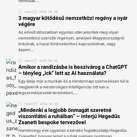
nemcsak...
5perc
2026. 08. 06.
3 magyar kötődésű nemzetközi regény a nyár
végére
Az elmúlt időszakban egymás után jelentek meg olyan
nemzetközi szerzők regényei, amelyek Magyarországról
indulnak, a hazai történelemhez kapcsolódnak, vagy
éppen...
4perc
2026. 08. 05.
Amikor a randizásba is beszivárog a ChatGPT
– tényleg „ick” lett az AI használata?
Egy ideje már a munkán és a mindennapi szervezésen túl is
megjelenik a mesterséges intelligencia: ott van a
legszemélyesebb tereinkben,...
11perc
2026. 08. 04.
„Mindenki a legjobb önmagát szeretné
viszontlátni a ruháiban” – interjú Hegedűs
Zsanett bespoke tervezővel
Harmincegy éve ugyanaz a kérdés foglalkoztatja Hegedűs
Zsanettet: hogyan lehet a ruhák nyelvén pontosan