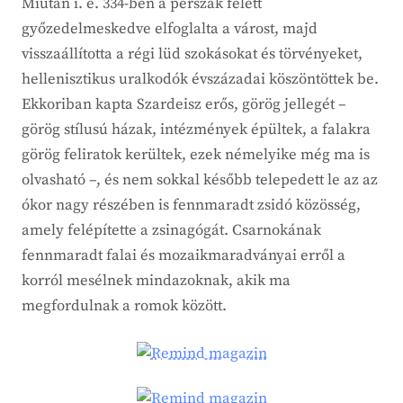
Miután i. e. 334-ben a perszák felett
győzedelmeskedve elfoglalta a várost, majd
visszaállította a régi lüd szokásokat és törvényeket,
hellenisztikus uralkodók évszázadai köszöntöttek be.
Ekkoriban kapta Szardeisz erős, görög jellegét –
görög stílusú házak, intézmények épültek, a falakra
görög feliratok kerültek, ezek némelyike még ma is
olvasható –, és nem sokkal később telepedett le az az
ókor nagy részében is fennmaradt zsidó közösség,
amely felépítette a zsinagógát. Csarnokának
fennmaradt falai és mozaikmaradványai erről a
korról mesélnek mindazoknak, akik ma
megfordulnak a romok között.