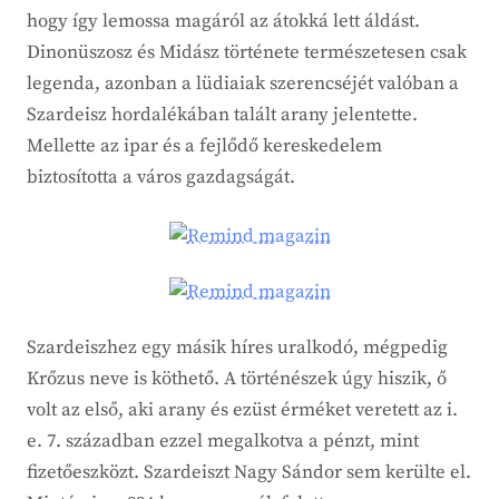
hogy így lemossa magáról az átokká lett áldást.
Dinonüszosz és Midász története természetesen csak
legenda, azonban a lüdiaiak szerencséjét valóban a
Szardeisz hordalékában talált arany jelentette.
Mellette az ipar és a fejlődő kereskedelem
biztosította a város gazdagságát.
Szardeiszhez egy másik híres uralkodó, mégpedig
Krőzus neve is köthető. A történészek úgy hiszik, ő
volt az első, aki arany és ezüst érméket veretett az i.
e. 7. században ezzel megalkotva a pénzt, mint
fizetőeszközt. Szardeiszt Nagy Sándor sem kerülte el.