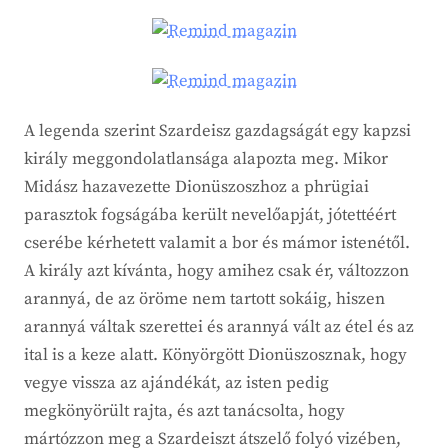
A legenda szerint Szardeisz gazdagságát egy kapzsi
király meggondolatlansága alapozta meg. Mikor
Midász hazavezette Dionüszoszhoz a phrügiai
parasztok fogságába került nevelőapját, jótettéért
cserébe kérhetett valamit a bor és mámor istenétől.
A király azt kívánta, hogy amihez csak ér, változzon
arannyá, de az öröme nem tartott sokáig, hiszen
arannyá váltak szerettei és arannyá vált az étel és az
ital is a keze alatt. Könyörgött Dionüszosznak, hogy
vegye vissza az ajándékát, az isten pedig
megkönyörült rajta, és azt tanácsolta, hogy
mártózzon meg a Szardeiszt átszelő folyó vizében,