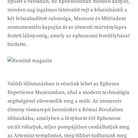
épület a városban, de Epheszoszban minden kanyar,
minden zug izgalmas látnivalót rejt a kőszínháztól a
két felszabadított rabszolga, Mazeusz és Mitriadesz
monumentális kapuján át az útmenti márványlapra
festett lábnyomig, amely az epheszoszi bordélyházat
hirdette.
Valódi időutazásban is részünk lehet az Ephesus
Experience Museumban, ahol a modern technológia
segítségével elevenedik meg a múlt. Az immerzív
élmény visszarepít bennünket a Római Birodalom
időszakába, amelyben a fénykorát élő Epheszosz
utcáit róhatjuk, teljes pompájában csodálhatjuk meg
az Artemisz-templomot, még többet tudhatunk meg