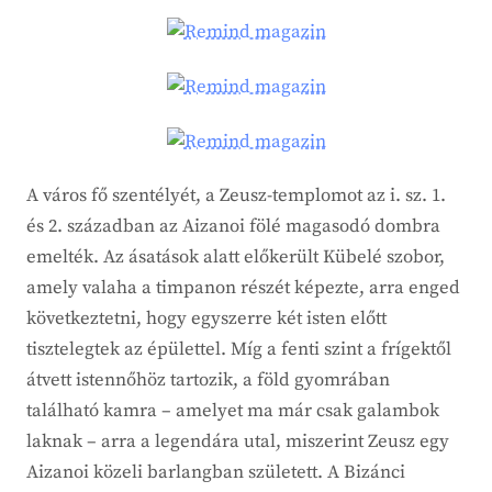
A város fő szentélyét, a Zeusz-templomot az i. sz. 1.
és 2. században az Aizanoi fölé magasodó dombra
emelték. Az ásatások alatt előkerült Kübelé szobor,
amely valaha a timpanon részét képezte, arra enged
következtetni, hogy egyszerre két isten előtt
tisztelegtek az épülettel. Míg a fenti szint a frígektől
átvett istennőhöz tartozik, a föld gyomrában
található kamra – amelyet ma már csak galambok
laknak – arra a legendára utal, miszerint Zeusz egy
Aizanoi közeli barlangban született. A Bizánci