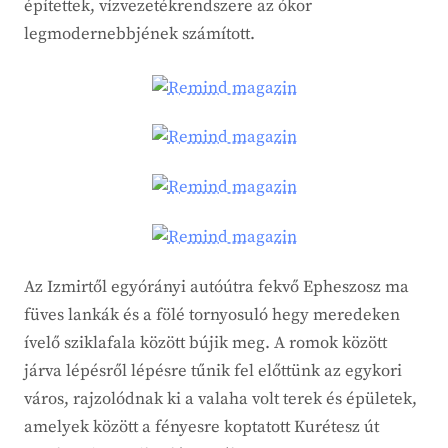
építettek, vízvezetékrendszere az ókor
legmodernebbjének számított.
Az Izmirtől egyórányi autóútra fekvő Epheszosz ma
füves lankák és a fölé tornyosuló hegy meredeken
ívelő sziklafala között bújik meg. A romok között
járva lépésről lépésre tűnik fel előttünk az egykori
város, rajzolódnak ki a valaha volt terek és épületek,
amelyek között a fényesre koptatott Kurétesz út