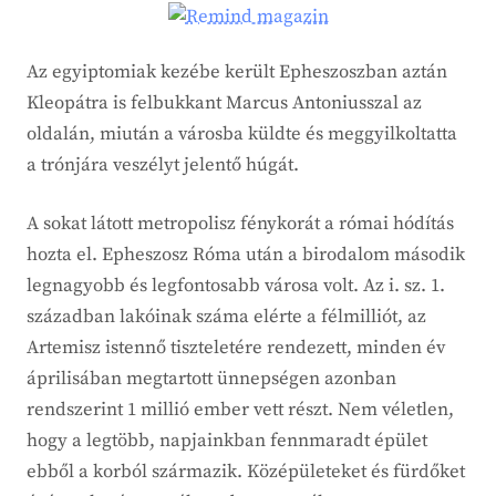
Az egyiptomiak kezébe került Epheszoszban aztán
Kleopátra is felbukkant Marcus Antoniusszal az
oldalán, miután a városba küldte és meggyilkoltatta
a trónjára veszélyt jelentő húgát.
A sokat látott metropolisz fénykorát a római hódítás
hozta el. Epheszosz Róma után a birodalom második
legnagyobb és legfontosabb városa volt. Az i. sz. 1.
században lakóinak száma elérte a félmilliót, az
Artemisz istennő tiszteletére rendezett, minden év
áprilisában megtartott ünnepségen azonban
rendszerint 1 millió ember vett részt. Nem véletlen,
hogy a legtöbb, napjainkban fennmaradt épület
ebből a korból származik. Középületeket és fürdőket