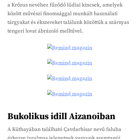
a Krőzus nevéhez fűződő lüdiai kincsek, amelyek
között művészi finomsággal munkált használati
tárgyakat és ékszereket találunk közöttük a szárnyas
tengeri lovat ábrázoló melltűvel.
Bukolikus idill Aizanoiban
A Küthayában található Çavdarhisar nevű faluba
érkezve izgalmas jelenetnek vagyunk szemtanúi.