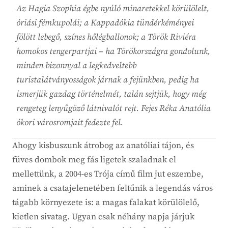
Az Hagia Szophia égbe nyúló minaretekkel körülölelt,
óriási fémkupolái; a Kappadókia tündérkéményei
fölött lebegő, színes hőlégballonok; a Török Riviéra
homokos tengerpartjai – ha Törökországra gondolunk,
minden bizonnyal a legkedveltebb
turistalátványosságok járnak a fejünkben, pedig ha
ismerjük gazdag történelmét, talán sejtjük, hogy még
rengeteg lenyűgöző látnivalót rejt. Fejes Réka Anatólia
ókori városromjait fedezte fel.
Ahogy kisbuszunk átrobog az anatóliai tájon, és
füves dombok meg fás ligetek szaladnak el
mellettünk, a 2004-es Trója című film jut eszembe,
aminek a csatajelenetében feltűnik a legendás város
tágabb környezete is: a magas falakat körülölelő,
kietlen sivatag. Ugyan csak néhány napja járjuk