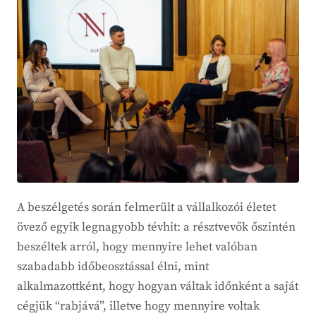
A beszélgetés során felmerült a vállalkozói életet
övező egyik legnagyobb tévhit: a résztvevők őszintén
beszéltek arról, hogy mennyire lehet valóban
szabadabb időbeosztással élni, mint
alkalmazottként, hogy hogyan váltak időnként a saját
cégjük “rabjává”, illetve hogy mennyire voltak