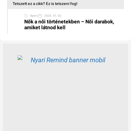
Tetszett ez a cikk? Ez is tetszeni fog!
9perc
2024. 01. 03.
Nők a női történetekben – Női darabok,
amiket látnod kell