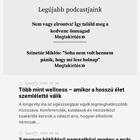
Legújabb podcastjaink
Nem vagy elrontva! Így találd meg a
kedvenc önmagad
Megtekintés
Szinetár Miklós: "Soha nem volt bennem
pánik, hogy mi lesz holnap”
Megtekintés
5perc
2026. 08. 06.
Több mint wellness – amikor a hosszú élet
szemléletté válik
A longevity ma az egészségipar egyik legmeghatározóbb
hívószava. Konferenciák, kutatások és nemzetközi
szakértők keresik a választ arra, hogyan élhetünk
nemcsak...
5perc
2026. 08. 06.
3 magyar kötődésű nemzetközi regény a nyár