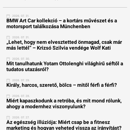
2026. 07. 31.
BMW Art Car kollekció – a kortárs művészet és a
motorsport találkozása Münchenben
2026. 07. 31.
„Lehet, hogy nem elvesztetted önmagad, csak már
más lettél” – Krizsó Szilvia vendége Wolf Kati
2026. 07. 30.
Mit tanulhatunk Yotam Ottolenghi világhírű séftől a
tudatos utazásról?
2026. 07. 29.
Király, harcos, szerető, bölcs – mitől férfi a férfi?
2026. 07. 28.
Miért kapaszkodunk a retróba, és mit mond rólunk,
ahogy a modernhez viszonyulunk?
2026. 07. 27.
Az egészség illúziója: Miért csap be a fitnesz
marketing és hogyan veheted vissza az irányítást?