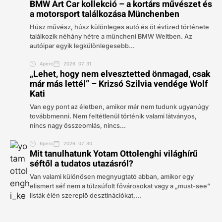
BMW Art Car kollekció – a kortárs művészet és
a motorsport találkozása Münchenben
Húsz művész, húsz különleges autó és öt évtized története
találkozik néhány hétre a müncheni BMW Weltben. Az
autóipar egyik legkülönlegesebb...
4perc
2026. 07. 31.
„Lehet, hogy nem elvesztetted önmagad, csak
már más lettél” – Krizsó Szilvia vendége Wolf
Kati
Van egy pont az életben, amikor már nem tudunk ugyanúgy
továbbmenni. Nem feltétlenül történik valami látványos,
nincs nagy összeomlás, nincs...
6perc
2026. 07. 30.
Mit tanulhatunk Yotam Ottolenghi világhírű
séftől a tudatos utazásról?
Van valami különösen megnyugtató abban, amikor egy
elismert séf nem a túlzsúfolt fővárosokat vagy a „must-see”
listák élén szereplő desztinációkat,...