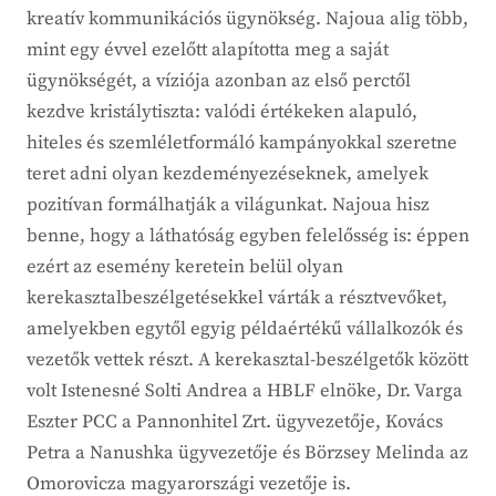
kreatív kommunikációs ügynökség. Najoua alig több,
mint egy évvel ezelőtt alapította meg a saját
ügynökségét, a víziója azonban az első perctől
kezdve kristálytiszta: valódi értékeken alapuló,
hiteles és szemléletformáló kampányokkal szeretne
teret adni olyan kezdeményezéseknek, amelyek
pozitívan formálhatják a világunkat. Najoua hisz
benne, hogy a láthatóság egyben felelősség is: éppen
ezért az esemény keretein belül olyan
kerekasztalbeszélgetésekkel várták a résztvevőket,
amelyekben egytől egyig példaértékű vállalkozók és
vezetők vettek részt. A kerekasztal-beszélgetők között
volt Istenesné Solti Andrea a HBLF elnöke, Dr. Varga
Eszter PCC a Pannonhitel Zrt. ügyvezetője, Kovács
Petra a Nanushka ügyvezetője és Börzsey Melinda az
Omorovicza magyarországi vezetője is.