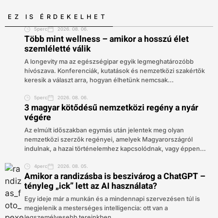
EZ IS ÉRDEKELHET
5perc
2026. 08. 06.
Több mint wellness – amikor a hosszú élet
szemléletté válik
A longevity ma az egészségipar egyik legmeghatározóbb
hívószava. Konferenciák, kutatások és nemzetközi szakértők
keresik a választ arra, hogyan élhetünk nemcsak...
5perc
2026. 08. 06.
3 magyar kötődésű nemzetközi regény a nyár
végére
Az elmúlt időszakban egymás után jelentek meg olyan
nemzetközi szerzők regényei, amelyek Magyarországról
indulnak, a hazai történelemhez kapcsolódnak, vagy éppen...
4perc
2026. 08. 05.
Amikor a randizásba is beszivárog a ChatGPT –
tényleg „ick” lett az AI használata?
Egy ideje már a munkán és a mindennapi szervezésen túl is
megjelenik a mesterséges intelligencia: ott van a
legszemélyesebb tereinkben,...