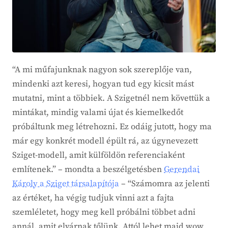
“A mi műfajunknak nagyon sok szereplője van,
mindenki azt keresi, hogyan tud egy kicsit mást
mutatni, mint a többiek. A Szigetnél nem követtük a
mintákat, mindig valami újat és kiemelkedőt
próbáltunk meg létrehozni. Ez odáig jutott, hogy ma
már egy konkrét modell épült rá, az úgynevezett
Sziget-modell, amit külföldön referenciaként
említenek.” – mondta a beszélgetésben
Gerendai
Károly a Sziget társalapítója
– “Számomra az jelenti
az értéket, ha végig tudjuk vinni azt a fajta
szemléletet, hogy meg kell próbálni többet adni
annál, amit elvárnak tőlünk. Attól lehet majd wow