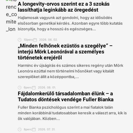
A longevity-orvos szerint ez a 3 szokás
lassíthatja leginkább az öregedést
Hajlamosak vagyunk azt gondolni, hogy az idősödés
elsősorban genetikai kérdés. Azonban egyre több kutatás
bizonyítja, hogy a hosszú és egészséges...
10perc
2026. 08. 02.
„Minden felhőnek ezüstös a szegélye” –
interjú Mörk Leonórával a személyes
történetek erejéről
Harminc év újságírás és számos sikeres regény után Mörk
Leonóra ezúttal nem történelmi hősnőket vagy kitalált
szereplőket állít a középpontba,...
6perc
2026. 08. 01.
Fájdalomkerülő társadalomban élünk – a
Tudatos döntések vendége Fuller Bianka
Fuller Bianka pszichológus szerint a mai fiatalok talán
minden korábbinál tudatosabban keresik a választ arra, kik is
ők valójában. Közben...
8perc
2026. 07. 31.