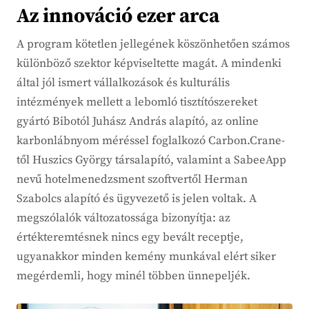
Az innováció ezer arca
A program kötetlen jellegének köszönhetően számos
különböző szektor képviseltette magát. A mindenki
által jól ismert vállalkozások és kulturális
intézmények mellett a lebomló tisztítószereket
gyártó Bibotól Juhász András alapító, az online
karbonlábnyom méréssel foglalkozó Carbon.Crane-
től Huszics György társalapító, valamint a SabeeApp
nevű hotelmenedzsment szoftvertől Herman
Szabolcs alapító és ügyvezető is jelen voltak. A
megszólalók változatossága bizonyítja: az
értékteremtésnek nincs egy bevált receptje,
ugyanakkor minden kemény munkával elért siker
megérdemli, hogy minél többen ünnepeljék.