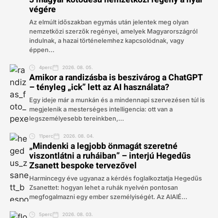
végére
Az elmúlt időszakban egymás után jelentek meg olyan
nemzetközi szerzők regényei, amelyek Magyarországról
indulnak, a hazai történelemhez kapcsolódnak, vagy
éppen...
4perc
2026. 08. 05.
Amikor a randizásba is beszivárog a ChatGPT
– tényleg „ick” lett az AI használata?
Egy ideje már a munkán és a mindennapi szervezésen túl is
megjelenik a mesterséges intelligencia: ott van a
legszemélyesebb tereinkben,...
11perc
2026. 08. 04.
„Mindenki a legjobb önmagát szeretné
viszontlátni a ruháiban” – interjú Hegedűs
Zsanett bespoke tervezővel
Harmincegy éve ugyanaz a kérdés foglalkoztatja Hegedűs
Zsanettet: hogyan lehet a ruhák nyelvén pontosan
megfogalmazni egy ember személyiségét. Az AIAIÉ...
5perc
2026. 08. 03.