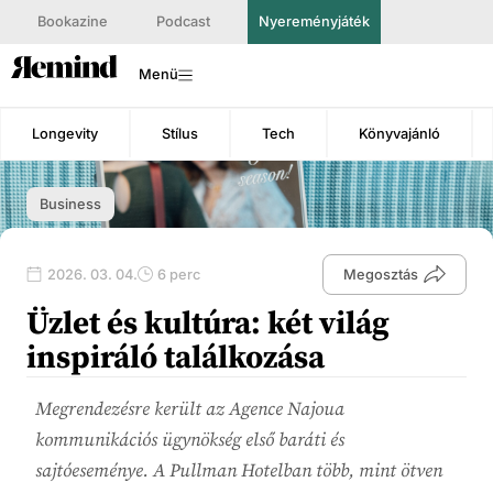
Bookazine
Podcast
Nyereményjáték
Menü
Longevity
Stílus
Tech
Könyvajánló
Business
2026. 03. 04.
6 perc
Megosztás
Üzlet és kultúra: két világ
inspiráló találkozása
Megrendezésre került az Agence Najoua
kommunikációs ügynökség első baráti és
sajtóeseménye. A Pullman Hotelban több, mint ötven