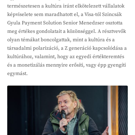
természetesen a kultúra iránt elkötelezett vállalatok
képviselete sem maradhatott el, a Visa-tól Szincsák
Gyula Payment Solution Senior Menedzser osztotta
meg értékes gondolatait a közönséggel. A résztvevők
olyan témákat boncolgattak, mint a kultúra és a
társadalmi polarizáció, a Z generáció kapcsolódása a
kultúrához, valamint, hogy az egyedi értékteremtés
és a monetizálás mennyire erősíti, vagy épp gyengíti
egymást.