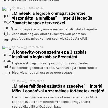
11perc
2026. 08. 04.
„Mindenki a legjobb önmagát szeretné
viszontlátni a ruháiban” – interjú Hegedűs
Zsanett bespoke tervezővel
Harmincegy éve ugyanaz a kérdés foglalkoztatja Hegedűs
Zsanettet: hogyan lehet a ruhák nyelvén pontosan
megfogalmazni egy ember személyiségét. Az AIAIÉ...
5perc
2026. 08. 03.
A longevity-orvos szerint ez a 3 szokás
lassíthatja leginkább az öregedést
Hajlamosak vagyunk azt gondolni, hogy az idősödés
elsősorban genetikai kérdés. Azonban egyre több kutatás
bizonyítja, hogy a hosszú és egészséges...
10perc
2026. 08. 02.
„Minden felhőnek ezüstös a szegélye” – interjú
Mörk Leonórával a személyes történetek erejéről
Harminc év újságírás és számos sikeres regény után Mörk
Leonóra ezúttal nem történelmi hősnőket vagy kitalált
szereplőket állít a középpontba,...