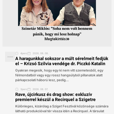
Szinetár Miklós: "Soha nem volt bennem
pánik, hogy mi lesz holnap”
Megtekintés
4perc
2026. 08. 08.
A haragunkkal sokszor a múlt sérelmeit fedjük
el – Krizsó Szilvia vendége dr. Piczkó Katalin
Gyakran megesik, hogy egy ki nem vitt szemetesből, egy
félmondatból vagy egy rossz hangsúlyból pillanatok alatt
párkapcsolati háború lesz, pedig...
3perc
2026. 08. 07.
Rave, újcirkusz és drag show: exkluzív
premierrel készül a Recirquel a Szigetre
Különleges, kizárólag a Sziget Fesztivál közönsége számára
látható produkcióval tér vissza idén a Recirquel. A társulat