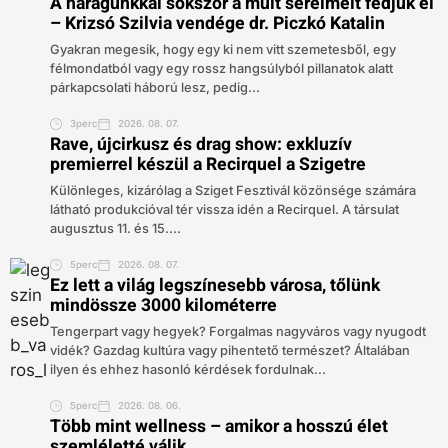
A haragunkkal sokszor a múlt sérelmeit fedjük el
– Krizsó Szilvia vendége dr. Piczkó Katalin
Gyakran megesik, hogy egy ki nem vitt szemetesből, egy
félmondatból vagy egy rossz hangsúlyból pillanatok alatt
párkapcsolati háború lesz, pedig...
3perc
2026. 08. 07.
Rave, újcirkusz és drag show: exkluzív
premierrel készül a Recirquel a Szigetre
Különleges, kizárólag a Sziget Fesztivál közönsége számára
látható produkcióval tér vissza idén a Recirquel. A társulat
augusztus 11. és 15....
5perc
2026. 08. 07.
Ez lett a világ legszínesebb városa, tőlünk
mindössze 3000 kilométerre
Tengerpart vagy hegyek? Forgalmas nagyváros vagy nyugodt
vidék? Gazdag kultúra vagy pihentető természet? Általában
ilyen és ehhez hasonló kérdések fordulnak...
5perc
2026. 08. 06.
Több mint wellness – amikor a hosszú élet
szemléletté válik