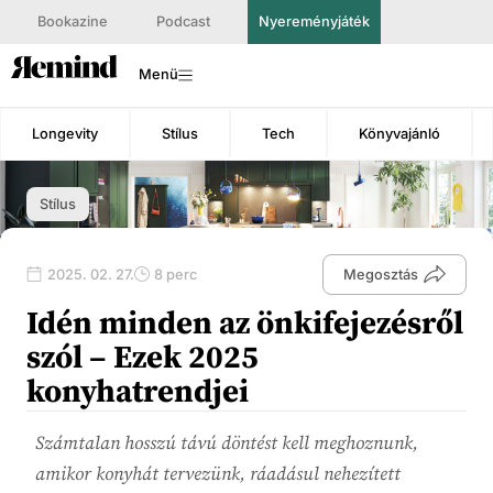
Bookazine
Podcast
Nyereményjáték
Menü
Longevity
Stílus
Tech
Könyvajánló
Stílus
2025. 02. 27.
8 perc
Megosztás
Idén minden az önkifejezésről
szól – Ezek 2025
konyhatrendjei
Számtalan hosszú távú döntést kell meghoznunk,
amikor konyhát tervezünk, ráadásul nehezített