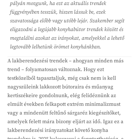
pályán mozgunk, ha ezt az aktuális trendek
függvényében tesszük, hiszen lássuk be, ezek
szavatossága előbb vagy utóbb lejár. Szakember segít
eligazodni a legújabb konyhabútor trendek között és
megtalálni azokat az irányokat, amelyekkel a lehető
legtovább lelhetünk örömet konyhánkban.
A lakberendezési trendek – ahogyan minden más
trend – folyamatosan változnak. Hogy ezt
testközelből tapasztaljuk, még csak nem is kell
nagyszüleink lakkozott bútoraira és műanyag
kertiszékeire gondolnunk, elég felidéznünk az
elmúlt években felkapott extrém minimalizmust
vagy a mindenütt feltűnő sárgaréz kiegészítőket,
amelyek felett mára bizony eljárt az idő. Igaz ez a
lakberendezési irányzatokat követő konyha