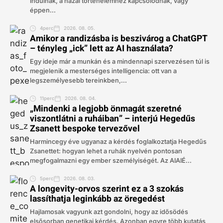
indulnak, a hazai történelemhez kapcsolódnak, vagy
éppen...
4perc
2026. 08. 05.
Amikor a randizásba is beszivárog a ChatGPT
– tényleg „ick” lett az AI használata?
Egy ideje már a munkán és a mindennapi szervezésen túl is
megjelenik a mesterséges intelligencia: ott van a
legszemélyesebb tereinkben,...
11perc
2026. 08. 04.
„Mindenki a legjobb önmagát szeretné
viszontlátni a ruháiban” – interjú Hegedűs
Zsanett bespoke tervezővel
Harmincegy éve ugyanaz a kérdés foglalkoztatja Hegedűs
Zsanettet: hogyan lehet a ruhák nyelvén pontosan
megfogalmazni egy ember személyiségét. Az AIAIÉ...
5perc
2026. 08. 03.
A longevity-orvos szerint ez a 3 szokás
lassíthatja leginkább az öregedést
Hajlamosak vagyunk azt gondolni, hogy az idősödés
elsősorban genetikai kérdés. Azonban egyre több kutatás