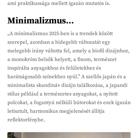
ami praktikussága mellett igazán mutatós is.
Minimalizmus…
„A minimalizmus 2025-ben is a trendek között
szerepel, azonban a hidegebb változatát egy
melegebb irány váltotta fel, amely a biofil dizájnhoz,
a monokróm belsők helyett, a finom, természet
inspirálta anyagokhoz és felületekhez és
barátságosabb színekhez nyúl.” A szellős japán és a
minimalista skandináv dizájn találkozása, a japandi
stílus például a természetes anyagokat, a nyitott
polcokat, a fogantyú nélküli bútorokat és ezek igazán
letisztult, harmonikus megjelenését állítja
reflektorfénybe.