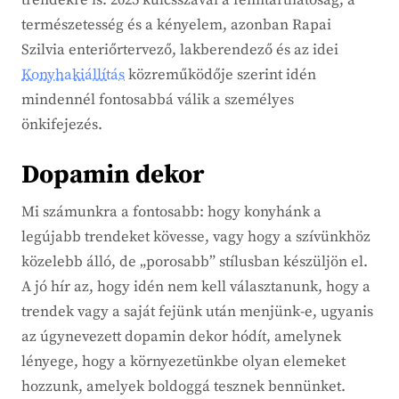
trendekre is. 2025 kulcsszavai a fenntarthatóság, a
természetesség és a kényelem, azonban Rapai
Szilvia enteriőrtervező, lakberendező és az idei
Konyhakiállítás
közreműködője szerint idén
mindennél fontosabbá válik a személyes
önkifejezés.
Dopamin dekor
Mi számunkra a fontosabb: hogy konyhánk a
legújabb trendeket kövesse, vagy hogy a szívünkhöz
közelebb álló, de „porosabb” stílusban készüljön el.
A jó hír az, hogy idén nem kell választanunk, hogy a
trendek vagy a saját fejünk után menjünk-e, ugyanis
az úgynevezett dopamin dekor hódít, amelynek
lényege, hogy a környezetünkbe olyan elemeket
hozzunk, amelyek boldoggá tesznek bennünket.