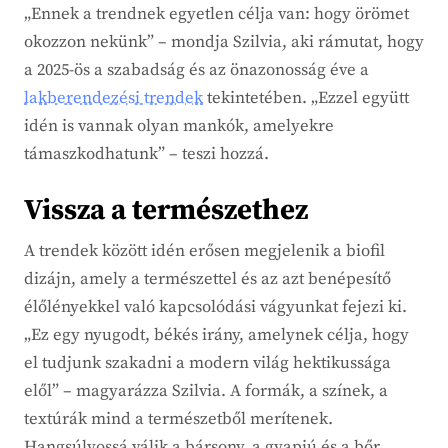
„Ennek a trendnek egyetlen célja van: hogy örömet
okozzon nekünk” – mondja Szilvia, aki rámutat, hogy
a 2025-ös a szabadság és az önazonosság éve a
lakberendezési trendek
tekintetében. „Ezzel együtt
idén is vannak olyan mankók, amelyekre
támaszkodhatunk” – teszi hozzá.
Vissza a természethez
A trendek között idén erősen megjelenik a biofil
dizájn, amely a természettel és az azt benépesítő
élőlényekkel való kapcsolódási vágyunkat fejezi ki.
„Ez egy nyugodt, békés irány, amelynek célja, hogy
el tudjunk szakadni a modern világ hektikussága
elől” – magyarázza Szilvia. A formák, a színek, a
textúrák mind a természetből merítenek.
Hangsúlyossá válik a bársony, a gyapjú és a bőr,