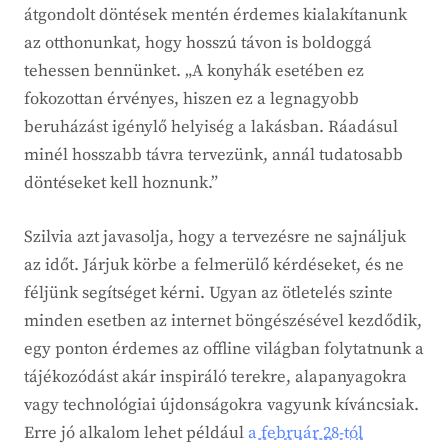
átgondolt döntések mentén érdemes kialakítanunk
az otthonunkat, hogy hosszú távon is boldoggá
tehessen bennünket. „A konyhák esetében ez
fokozottan érvényes, hiszen ez a legnagyobb
beruházást igénylő helyiség a lakásban. Ráadásul
minél hosszabb távra tervezünk, annál tudatosabb
döntéseket kell hoznunk.”
Szilvia azt javasolja, hogy a tervezésre ne sajnáljuk
az időt. Járjuk körbe a felmerülő kérdéseket, és ne
féljünk segítséget kérni. Ugyan az ötletelés szinte
minden esetben az internet böngészésével kezdődik,
egy ponton érdemes az offline világban folytatnunk a
tájékozódást akár inspiráló terekre, alapanyagokra
vagy technológiai újdonságokra vagyunk kíváncsiak.
Erre jó alkalom lehet például
a február 28-tól