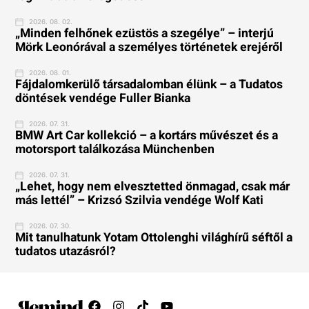
2026. 08. 02.
„Minden felhőnek ezüstös a szegélye” – interjú
Mörk Leonórával a személyes történetek erejéről
2026. 08. 01.
Fájdalomkerülő társadalomban élünk – a Tudatos
döntések vendége Fuller Bianka
2026. 07. 31.
BMW Art Car kollekció – a kortárs művészet és a
motorsport találkozása Münchenben
2026. 07. 31.
„Lehet, hogy nem elvesztetted önmagad, csak már
más lettél” – Krizsó Szilvia vendége Wolf Kati
2026. 07. 30.
Mit tanulhatunk Yotam Ottolenghi világhírű séftől a
tudatos utazásról?