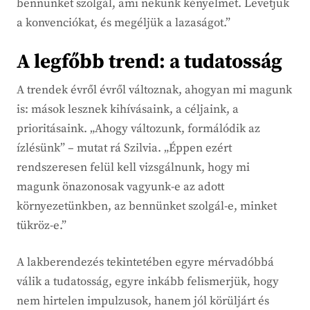
bennünket szolgál, ami nekünk kényelmet. Levetjük
a konvenciókat, és megéljük a lazaságot.”
A legfőbb trend: a tudatosság
A trendek évről évről változnak, ahogyan mi magunk
is: mások lesznek kihívásaink, a céljaink, a
prioritásaink. „Ahogy változunk, formálódik az
ízlésünk” – mutat rá Szilvia. „Éppen ezért
rendszeresen felül kell vizsgálnunk, hogy mi
magunk önazonosak vagyunk-e az adott
környezetünkben, az bennünket szolgál-e, minket
tükröz-e.”
A lakberendezés tekintetében egyre mérvadóbbá
válik a tudatosság, egyre inkább felismerjük, hogy
nem hirtelen impulzusok, hanem jól körüljárt és