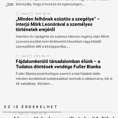
bizonyítja, hogy a hosszú és egészséges...
10perc
2026. 08. 02.
„Minden felhőnek ezüstös a szegélye” –
interjú Mörk Leonórával a személyes
történetek erejéről
Harminc év újságírás és számos sikeres regény után Mörk
Leonóra ezúttal nem történelmi hősnőket vagy kitalált
szereplőket állít a középpontba,...
6perc
2026. 08. 01.
Fájdalomkerülő társadalomban élünk – a
Tudatos döntések vendége Fuller Bianka
Fuller Bianka pszichológus szerint a mai fiatalok talán
minden korábbinál tudatosabban keresik a választ arra, kik is
ők valójában. Közben...
EZ IS ÉRDEKELHET
4perc
2026. 08. 08.