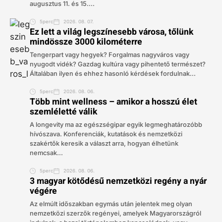
augusztus 11. és 15....
5perc
2026. 08. 07.
Ez lett a világ legszínesebb városa, tőlünk
mindössze 3000 kilométerre
Tengerpart vagy hegyek? Forgalmas nagyváros vagy
nyugodt vidék? Gazdag kultúra vagy pihentető természet?
Általában ilyen és ehhez hasonló kérdések fordulnak...
5perc
2026. 08. 06.
Több mint wellness – amikor a hosszú élet
szemléletté válik
A longevity ma az egészségipar egyik legmeghatározóbb
hívószava. Konferenciák, kutatások és nemzetközi
szakértők keresik a választ arra, hogyan élhetünk
nemcsak...
5perc
2026. 08. 06.
3 magyar kötődésű nemzetközi regény a nyár
végére
Az elmúlt időszakban egymás után jelentek meg olyan
nemzetközi szerzők regényei, amelyek Magyarországról