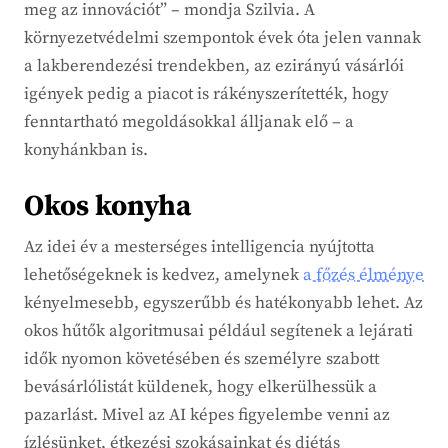
meg az innovációt” – mondja Szilvia. A
környezetvédelmi szempontok évek óta jelen vannak
a lakberendezési trendekben, az ezirányú vásárlói
igények pedig a piacot is rákényszerítették, hogy
fenntartható megoldásokkal álljanak elő – a
konyhánkban is.
Okos konyha
Az idei év a mesterséges intelligencia nyújtotta
lehetőségeknek is kedvez, amelynek
a főzés élménye
kényelmesebb, egyszerűbb és hatékonyabb lehet. Az
okos hűtők algoritmusai például segítenek a lejárati
idők nyomon követésében és személyre szabott
bevásárlólistát küldenek, hogy elkerülhessük a
pazarlást. Mivel az AI képes figyelembe venni az
ízlésünket, étkezési szokásainkat és diétás