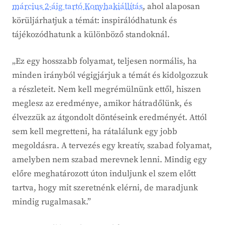
március 2-áig tartó Konyhakiállítás
, ahol alaposan
körüljárhatjuk a témát: inspirálódhatunk és
tájékozódhatunk a különböző standoknál.
„Ez egy hosszabb folyamat, teljesen normális, ha
minden irányból végigjárjuk a témát és kidolgozzuk
a részleteit. Nem kell megrémülnünk ettől, hiszen
meglesz az eredménye, amikor hátradőlünk, és
élvezzük az átgondolt döntéseink eredményét. Attól
sem kell megretteni, ha rátalálunk egy jobb
megoldásra. A tervezés egy kreatív, szabad folyamat,
amelyben nem szabad merevnek lenni. Mindig egy
előre meghatározott úton induljunk el szem előtt
tartva, hogy mit szeretnénk elérni, de maradjunk
mindig rugalmasak.”