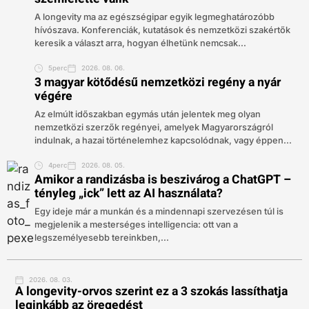
A longevity ma az egészségipar egyik legmeghatározóbb
hívószava. Konferenciák, kutatások és nemzetközi szakértők
keresik a választ arra, hogyan élhetünk nemcsak...
5perc
2026. 08. 06.
3 magyar kötődésű nemzetközi regény a nyár
végére
Az elmúlt időszakban egymás után jelentek meg olyan
nemzetközi szerzők regényei, amelyek Magyarországról
indulnak, a hazai történelemhez kapcsolódnak, vagy éppen...
4perc
2026. 08. 05.
Amikor a randizásba is beszivárog a ChatGPT –
tényleg „ick” lett az AI használata?
Egy ideje már a munkán és a mindennapi szervezésen túl is
megjelenik a mesterséges intelligencia: ott van a
legszemélyesebb tereinkben,...
2026. 08. 03.
A longevity-orvos szerint ez a 3 szokás lassíthatja
leginkább az öregedést