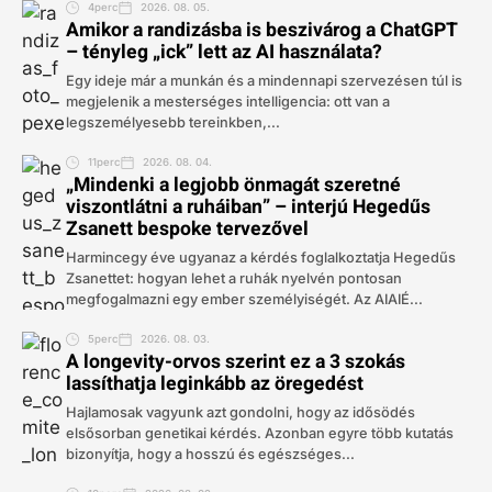
4perc
2026. 08. 05.
Amikor a randizásba is beszivárog a ChatGPT
– tényleg „ick” lett az AI használata?
Egy ideje már a munkán és a mindennapi szervezésen túl is
megjelenik a mesterséges intelligencia: ott van a
legszemélyesebb tereinkben,...
11perc
2026. 08. 04.
„Mindenki a legjobb önmagát szeretné
viszontlátni a ruháiban” – interjú Hegedűs
Zsanett bespoke tervezővel
Harmincegy éve ugyanaz a kérdés foglalkoztatja Hegedűs
Zsanettet: hogyan lehet a ruhák nyelvén pontosan
megfogalmazni egy ember személyiségét. Az AIAIÉ...
5perc
2026. 08. 03.
A longevity-orvos szerint ez a 3 szokás
lassíthatja leginkább az öregedést
Hajlamosak vagyunk azt gondolni, hogy az idősödés
elsősorban genetikai kérdés. Azonban egyre több kutatás
bizonyítja, hogy a hosszú és egészséges...