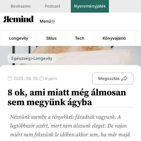
Bookazine
Podcast
Nyereményjáték
Menü
Longevity
Stílus
Tech
Könyvajánló
Egészség>Longevity
2025. 08. 05.
6 perc
Megosztás
8 ok, ami miatt még álmosan
sem megyünk ágyba
Nézzünk szembe a tényekkel: fáradtak vagyunk. A
legtöbbször azért, mert nem alszunk eleget. De vajon
miért nem fekszünk le időben akkor sem, ha már majd