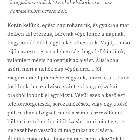
leragad a szemünk? Az okok elsősorban a rossz
döntéseinkben keresendők.
Korán kelünk, egész nap rohanunk, és gyakran már
délben azt érezzük, bárcsak vége lenne a napnak,
hogy minél előbb ágyba kerülhessünk. Majd, amikor
eljön az este, és ott a lehetőség, hogy lefeküdjünk,
valamiért mégis halogatjuk az alvást. Általában
azért, mert a nehéz nap végén arra a jól
megérdemelt pihenésre vágyunk, amire csak akkor
jut időnk, ha az alvásra szánt esti vagy éjszakai
órákból lopunk el egy kicsit. Végül ezek a késő esti
telefonpörgetések, sorozatnézések, vagy egy utolsó
pillanatban elvégzett munka szinte észrevétlenül
billen át értelmetlen időhúzásba, ami miatt egyre
nehezebben vesszük rá magunkat az alvásra.
Áltatjuk magunkat, hogy ha még nem fekszünk le,