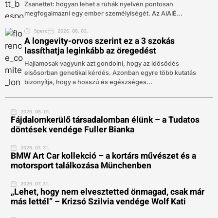
Zsanettet: hogyan lehet a ruhák nyelvén pontosan
megfogalmazni egy ember személyiségét. Az AIAIÉ...
5perc
2026. 08. 03.
A longevity-orvos szerint ez a 3 szokás
lassíthatja leginkább az öregedést
Hajlamosak vagyunk azt gondolni, hogy az idősödés
elsősorban genetikai kérdés. Azonban egyre több kutatás
bizonyítja, hogy a hosszú és egészséges...
2026. 08. 01.
Fájdalomkerülő társadalomban élünk – a Tudatos
döntések vendége Fuller Bianka
2026. 07. 31.
BMW Art Car kollekció – a kortárs művészet és a
motorsport találkozása Münchenben
2026. 07. 31.
„Lehet, hogy nem elvesztetted önmagad, csak már
más lettél” – Krizsó Szilvia vendége Wolf Kati