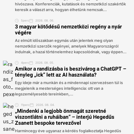
hívószava. Konferenciák, kutatások és nemzetközi szakértők
keresik a választ arra, hogyan élhetünk nemcsak...
5perc
2026. 08. 06.
3 magyar kötődésű nemzetközi regény a nyár
végére
Az elmúlt időszakban egymás után jelentek meg olyan
nemzetközi szerzők regényei, amelyek Magyarországról
indulnak, a hazai történelemhez kapcsolódnak, vagy éppen...
4perc
2026. 08. 05.
Amikor a randizásba is beszivárog a ChatGPT –
tényleg „ick” lett az AI használata?
Egy ideje már a munkán és a mindennapi szervezésen túl is
megjelenik a mesterséges intelligencia: ott van a
legszemélyesebb tereinkben,...
11perc
2026. 08. 04.
„Mindenki a legjobb önmagát szeretné
viszontlátni a ruháiban” – interjú Hegedűs
Zsanett bespoke tervezővel
Harmincegy éve ugyanaz a kérdés foglalkoztatja Hegedűs