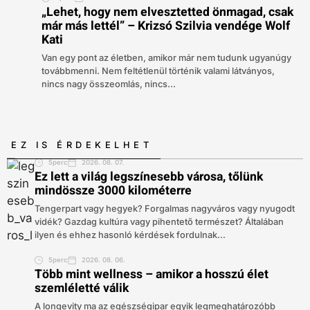
„Lehet, hogy nem elvesztetted önmagad, csak
már más lettél” – Krizsó Szilvia vendége Wolf
Kati
Van egy pont az életben, amikor már nem tudunk ugyanúgy
továbbmenni. Nem feltétlenül történik valami látványos,
nincs nagy összeomlás, nincs...
EZ IS ÉRDEKELHET
5perc
2026. 08. 07.
Ez lett a világ legszínesebb városa, tőlünk
mindössze 3000 kilométerre
Tengerpart vagy hegyek? Forgalmas nagyváros vagy nyugodt
vidék? Gazdag kultúra vagy pihentető természet? Általában
ilyen és ehhez hasonló kérdések fordulnak...
5perc
2026. 08. 06.
Több mint wellness – amikor a hosszú élet
szemléletté válik
A longevity ma az egészségipar egyik legmeghatározóbb