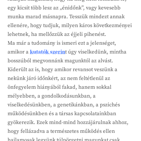
egy kicsit több lesz az „énidőnk”, vagy kevesebb
munka marad másnapra. Tesszük mindezt annak
ellenére, hogy tudjuk, milyen káros következményei
lehetnek, ha mellőzzük az éjjeli pihenést.
Ma már a tudomány is ismeri ezt a jelenséget,
amikor a
kutatók szerin
t úgy viselkedünk, mintha
bosszúból megvonnánk magunktól az alvást.
Kiderült az is, hogy amikor revansot veszünk a
nekünk járó időnkért, az nem feltétlenül az
önfegyelem hiányából fakad, hanem sokkal
mélyebben, a gondolkodásunkban, a
viselkedésünkben, a genetikánkban, a pszichés
működésünkben és a társas kapcsolatainkban
gyökerezik. Ezek mind-mind hozzájárulnak ahhoz,
hogy fellázadva a természetes működés ellen
hajlamosak legyünk túlpörgetni magunkat csak