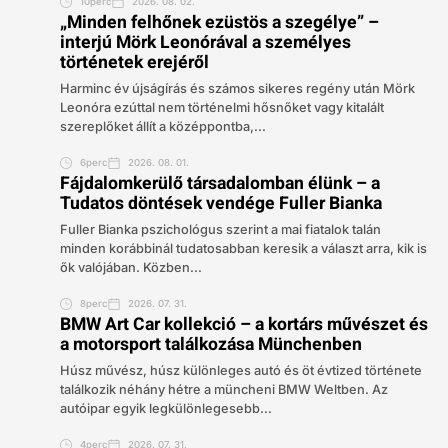
10perc
2026. 08. 02.
„Minden felhőnek ezüstös a szegélye” –
interjú Mörk Leonórával a személyes
történetek erejéről
Harminc év újságírás és számos sikeres regény után Mörk
Leonóra ezúttal nem történelmi hősnőket vagy kitalált
szereplőket állít a középpontba,...
6perc
2026. 08. 01.
Fájdalomkerülő társadalomban élünk – a
Tudatos döntések vendége Fuller Bianka
Fuller Bianka pszichológus szerint a mai fiatalok talán
minden korábbinál tudatosabban keresik a választ arra, kik is
ők valójában. Közben...
8perc
2026. 07. 31.
BMW Art Car kollekció – a kortárs művészet és
a motorsport találkozása Münchenben
Húsz művész, húsz különleges autó és öt évtized története
találkozik néhány hétre a müncheni BMW Weltben. Az
autóipar egyik legkülönlegesebb...
4perc
2026. 07. 31.