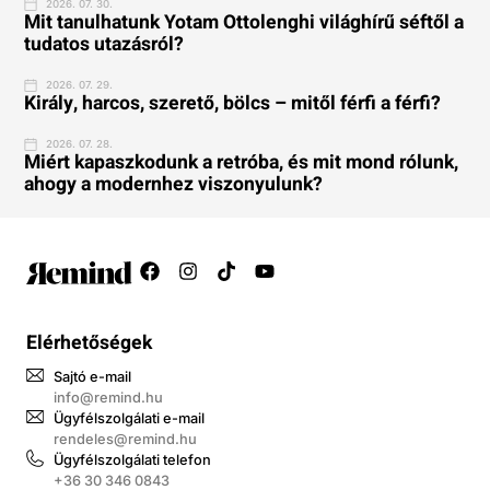
2026. 07. 30.
Mit tanulhatunk Yotam Ottolenghi világhírű séftől a
tudatos utazásról?
2026. 07. 29.
Király, harcos, szerető, bölcs – mitől férfi a férfi?
2026. 07. 28.
Miért kapaszkodunk a retróba, és mit mond rólunk,
ahogy a modernhez viszonyulunk?
Elérhetőségek
Sajtó e-mail
info@remind.hu
Ügyfélszolgálati e-mail
rendeles@remind.hu
Ügyfélszolgálati telefon
+36 30 346 0843