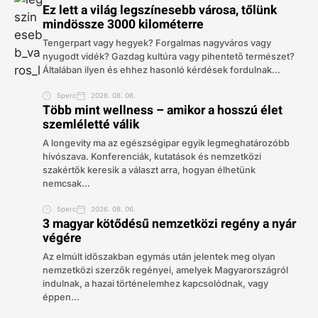
Ez lett a világ legszínesebb városa, tőlünk
mindössze 3000 kilométerre
Tengerpart vagy hegyek? Forgalmas nagyváros vagy
nyugodt vidék? Gazdag kultúra vagy pihentető természet?
Általában ilyen és ehhez hasonló kérdések fordulnak...
5perc
2026. 08. 06.
Több mint wellness – amikor a hosszú élet
szemléletté válik
A longevity ma az egészségipar egyik legmeghatározóbb
hívószava. Konferenciák, kutatások és nemzetközi
szakértők keresik a választ arra, hogyan élhetünk
nemcsak...
5perc
2026. 08. 06.
3 magyar kötődésű nemzetközi regény a nyár
végére
Az elmúlt időszakban egymás után jelentek meg olyan
nemzetközi szerzők regényei, amelyek Magyarországról
indulnak, a hazai történelemhez kapcsolódnak, vagy
éppen...