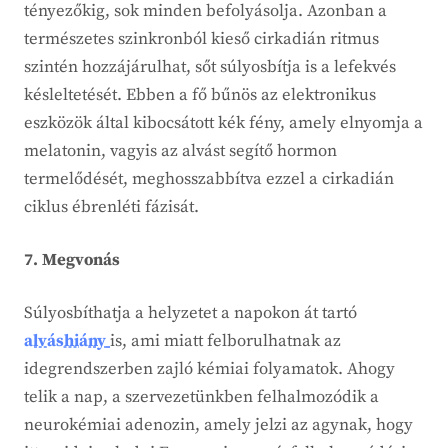
tényezőkig, sok minden befolyásolja. Azonban a
természetes szinkronból kieső cirkadián ritmus
szintén hozzájárulhat, sőt súlyosbítja is a lefekvés
késleltetését. Ebben a fő bűnös az elektronikus
eszközök által kibocsátott kék fény, amely elnyomja a
melatonin, vagyis az alvást segítő hormon
termelődését, meghosszabbítva ezzel a cirkadián
ciklus ébrenléti fázisát.
7. Megvonás
Súlyosbíthatja a helyzetet a napokon át tartó
alváshiány
is, ami miatt felborulhatnak az
idegrendszerben zajló kémiai folyamatok. Ahogy
telik a nap, a szervezetünkben felhalmozódik a
neurokémiai adenozin, amely jelzi az agynak, hogy