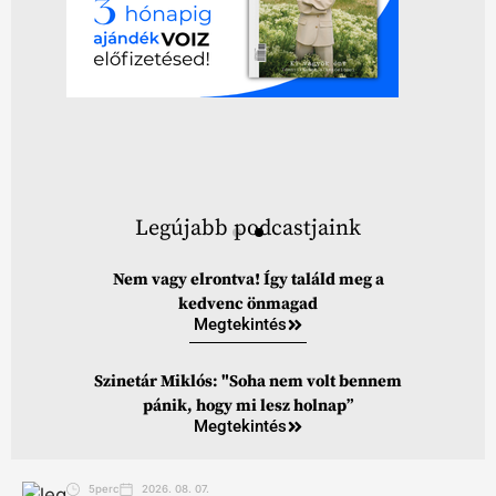
Legújabb podcastjaink
Nem vagy elrontva! Így találd meg a
kedvenc önmagad
Megtekintés
Szinetár Miklós: "Soha nem volt bennem
pánik, hogy mi lesz holnap”
Megtekintés
5perc
2026. 08. 07.