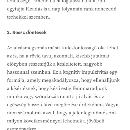
lehetősége. Emellett a halogatással töltött idő
egyfajta lázadás is a nap folyamán ránk nehezedő
terhekkel szemben.
2. Rossz döntések
Az alvásmegvonás másik kulcsfontosságú oka lehet
az is, ha a rövid távú, azonnali, kisebb jutalmat
előnyben részesítjük a késleltetett, nagyobb
haszonnal szemben. Ez a kognitív impulzivitás egy
formája, amely megakadályozza, hogy ellenálljunk
a kísértésnek, hogy késő estig fennmaradjunk
munka vagy szórakozás miatt a jó alvás és az
egészség hosszú távú megőrzése érdekében. Vagyis
nem számolunk azzal, hogy a jelenlegi döntéseink
milyen következménnyel lehetnek a jövőbeli
eseményekre.