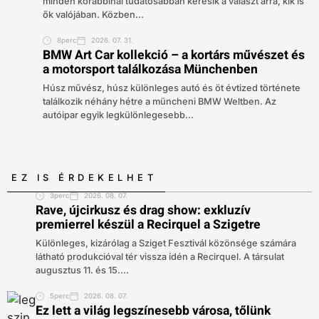
minden korábbinál tudatosabban keresik a választ arra, kik is
ők valójában. Közben...
8perc
2026. 07. 31.
BMW Art Car kollekció – a kortárs művészet és
a motorsport találkozása Münchenben
Húsz művész, húsz különleges autó és öt évtized története
találkozik néhány hétre a müncheni BMW Weltben. Az
autóipar egyik legkülönlegesebb...
EZ IS ÉRDEKELHET
3perc
2026. 08. 07.
Rave, újcirkusz és drag show: exkluzív
premierrel készül a Recirquel a Szigetre
Különleges, kizárólag a Sziget Fesztivál közönsége számára
látható produkcióval tér vissza idén a Recirquel. A társulat
augusztus 11. és 15....
5perc
2026. 08. 07.
Ez lett a világ legszínesebb városa, tőlünk