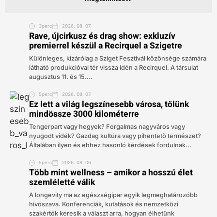
3perc
2026. 08. 07.
Rave, újcirkusz és drag show: exkluzív
premierrel készül a Recirquel a Szigetre
Különleges, kizárólag a Sziget Fesztivál közönsége számára
látható produkcióval tér vissza idén a Recirquel. A társulat
augusztus 11. és 15....
5perc
2026. 08. 07.
Ez lett a világ legszínesebb városa, tőlünk
mindössze 3000 kilométerre
Tengerpart vagy hegyek? Forgalmas nagyváros vagy
nyugodt vidék? Gazdag kultúra vagy pihentető természet?
Általában ilyen és ehhez hasonló kérdések fordulnak...
5perc
2026. 08. 06.
Több mint wellness – amikor a hosszú élet
szemléletté válik
A longevity ma az egészségipar egyik legmeghatározóbb
hívószava. Konferenciák, kutatások és nemzetközi
szakértők keresik a választ arra, hogyan élhetünk