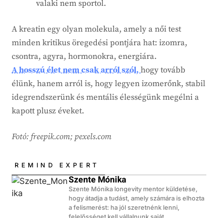
valaki nem sportol.
A kreatin egy olyan molekula, amely a női test
minden kritikus öregedési pontjára hat: izomra,
csontra, agyra, hormonokra, energiára.
A hosszú élet nem csak arról szól,
hogy tovább
élünk, hanem arról is, hogy legyen izomerőnk, stabil
idegrendszerünk és mentális élességünk megélni a
kapott plusz éveket.
Fotó: freepik.com; pexels.com
REMIND EXPERT
Szente Mónika
Szente Mónika longevity mentor küldetése,
hogy átadja a tudást, amely számára is elhozta
a felismerést: ha jól szeretnénk lenni,
felelősséget kell vállalnunk saját