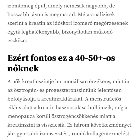
izomtömeg épül, amely nemcsak nagyobb, de
hosszabb távon is megmarad. Méta-analízisek
szerint a kreatin az időskori izomerő megőrzésének
egyik leghatékonyabb, bizonyítottan működő
eszköze.
Ezért fontos ez a 40-50+-os
nőknek
A nők kreatinszintje hormonálisan érzékeny, miután
az ösztrogén- és progeszteronszintünk jelentősen
befolyásolja a kreatinraktárakat. A menstruációs
ciklus alatt a kreatin hasznosulása hullámzik, míg a
menopauza körüli ösztrogéncsökkenés miatt a
kreatinszint is visszaesik. Ez három következménnyel
jár: gyorsabb izomvesztést, romló kollagéntermelést