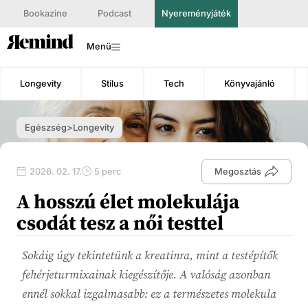
Bookazine
Podcast
Nyereményjáték
Menü
Longevity
Stílus
Tech
Könyvajánló
Egészség>Longevity
2026. 02. 17.
5 perc
Megosztás
A hosszú élet molekulája
csodát tesz a női testtel
Sokáig úgy tekintetünk a kreatinra, mint a testépítők
fehérjeturmixainak kiegészítője. A valóság azonban
ennél sokkal izgalmasabb: ez a természetes molekula