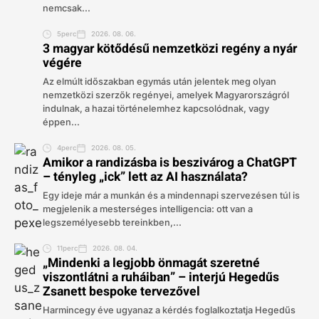
nemcsak...
5perc
2026. 08. 06.
3 magyar kötődésű nemzetközi regény a nyár
végére
Az elmúlt időszakban egymás után jelentek meg olyan
nemzetközi szerzők regényei, amelyek Magyarországról
indulnak, a hazai történelemhez kapcsolódnak, vagy
éppen...
4perc
2026. 08. 05.
Amikor a randizásba is beszivárog a ChatGPT
– tényleg „ick” lett az AI használata?
Egy ideje már a munkán és a mindennapi szervezésen túl is
megjelenik a mesterséges intelligencia: ott van a
legszemélyesebb tereinkben,...
11perc
2026. 08. 04.
„Mindenki a legjobb önmagát szeretné
viszontlátni a ruháiban” – interjú Hegedűs
Zsanett bespoke tervezővel
Harmincegy éve ugyanaz a kérdés foglalkoztatja Hegedűs