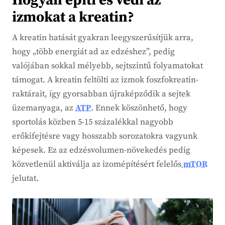
Hogyan építi és védi az
izmokat a kreatin?
A kreatin hatását gyakran leegyszerűsítjük arra,
hogy „több energiát ad az edzéshez”, pedig
valójában sokkal mélyebb, sejtszintű folyamatokat
támogat. A kreatin feltölti az izmok foszfokreatin-
raktárait, így gyorsabban újraképződik a sejtek
üzemanyaga, az
ATP
. Ennek köszönhető, hogy
sportolás közben 5-15 százalékkal nagyobb
erőkifejtésre vagy hosszabb sorozatokra vagyunk
képesek. Ez az edzésvolumen-növekedés pedig
közvetlenül aktiválja az izomépítésért felelős
mTOR
jelutat.