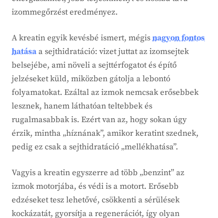
izommegőrzést eredményez.
A kreatin egyik kevésbé ismert, mégis
nagyon fontos
hatása
a sejthidratáció: vizet juttat az izomsejtek
belsejébe, ami növeli a sejttérfogatot és építő
jelzéseket küld, miközben gátolja a lebontó
folyamatokat. Ezáltal az izmok nemcsak erősebbek
lesznek, hanem láthatóan teltebbek és
rugalmasabbak is. Ezért van az, hogy sokan úgy
érzik, mintha „híznának”, amikor keratint szednek,
pedig ez csak a sejthidratáció „mellékhatása”.
Vagyis a kreatin egyszerre ad több „benzint” az
izmok motorjába, és védi is a motort. Erősebb
edzéseket tesz lehetővé, csökkenti a sérülések
kockázatát, gyorsítja a regenerációt, így olyan