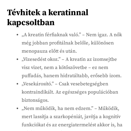
Tévhitek a keratinnal
kapcsoltban
„A kreatin férfiaknak való.” – Nem igaz. A nők
még jobban profitálnak belőle, különösen
menopauza előtt és után.
„Vizesedést okoz.” – A kreatin az izomsejtbe
visz vizet, nem a kötőszövetbe – ez nem
puffadás, hanem hidratáltabb, erősebb izom.
„Vesekárosító.” – Csak vesebetegségben
kontraindikált. Az egészséges populációban
biztonságos.
„Nem működik, ha nem edzem.” – Működik,
mert lassítja a szarkopéniát, javítja a kognitív
funkciókat és az energiatermelést akkor is, ha