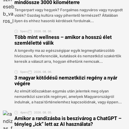
mindössze 3000 kilométerre
Tengerpart vagy hegyek? Forgalmas nagyváros vagy nyugodt
vidék? Gazdag kultúra vagy pihentető természet? Általában
ilyen és ehhez hasonló kérdések fordulnak...
5perc
2026. 08. 06.
Több mint wellness – amikor a hosszú élet
szemléletté válik
A longevity ma az egészségipar egyik legmeghatározóbb
hívószava. Konferenciák, kutatások és nemzetközi szakértők
keresik a választ arra, hogyan élhetünk nemcsak...
5perc
2026. 08. 06.
3 magyar kötődésű nemzetközi regény a nyár
végére
Az elmúlt időszakban egymás után jelentek meg olyan
nemzetközi szerzők regényei, amelyek Magyarországról
indulnak, a hazai történelemhez kapcsolódnak, vagy éppen...
4perc
2026. 08. 05.
Amikor a randizásba is beszivárog a ChatGPT –
tényleg „ick” lett az AI használata?