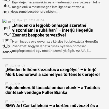
Egy ideje már a munkán és a mindennapi szervezésen túl is
megjelenik a mesterséges intelligencia: ott van a
legszemélyesebb tereinkben,...
11perc
2026. 08. 04.
„Mindenki a legjobb önmagát szeretné
viszontlátni a ruháiban” – interjú Hegedűs
Zsanett bespoke tervezővel
Harmincegy éve ugyanaz a kérdés foglalkoztatja Hegedűs
Zsanettet: hogyan lehet a ruhák nyelvén pontosan
megfogalmazni egy ember személyiségét. Az AIAIÉ...
2026. 08. 02.
„Minden felhőnek ezüstös a szegélye” – interjú
Mörk Leonórával a személyes történetek erejéről
2026. 08. 01.
Fájdalomkerülő társadalomban élünk – a Tudatos
döntések vendége Fuller Bianka
2026. 07. 31.
BMW Art Car kollekció – a kortárs művészet és a