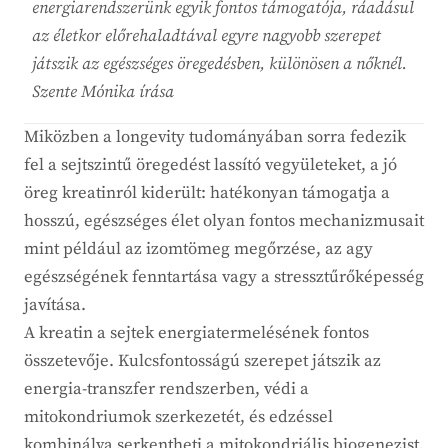
energiarendszerünk egyik fontos támogatója, ráadásul
az életkor előrehaladtával egyre nagyobb szerepet
játszik az egészséges öregedésben, különösen a nőknél.
Szente Mónika írása
Miközben a longevity tudományában sorra fedezik
fel a sejtszintű öregedést lassító vegyületeket, a jó
öreg kreatinról kiderült: hatékonyan támogatja a
hosszú, egészséges élet olyan fontos mechanizmusait
mint például az izomtömeg megőrzése, az agy
egészségének fenntartása vagy a stressztűrőképesség
javítása.
A kreatin a sejtek energiatermelésének fontos
összetevője. Kulcsfontosságú szerepet játszik az
energia-transzfer rendszerben, védi a
mitokondriumok szerkezetét, és edzéssel
kombinálva serkentheti a mitokondriális biogenezist,