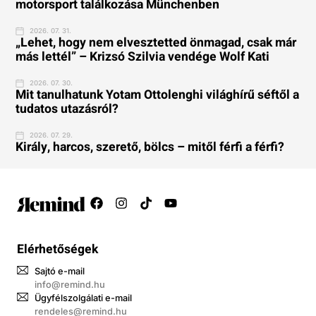
motorsport találkozása Münchenben
2026. 07. 31.
„Lehet, hogy nem elvesztetted önmagad, csak már
más lettél” – Krizsó Szilvia vendége Wolf Kati
2026. 07. 30.
Mit tanulhatunk Yotam Ottolenghi világhírű séftől a
tudatos utazásról?
2026. 07. 29.
Király, harcos, szerető, bölcs – mitől férfi a férfi?
Elérhetőségek
Sajtó e-mail
info@remind.hu
Ügyfélszolgálati e-mail
rendeles@remind.hu