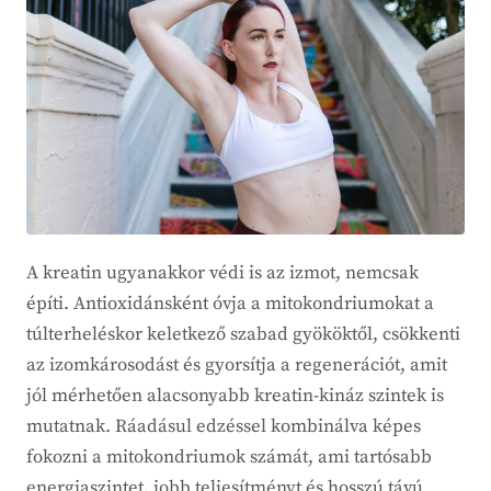
A kreatin ugyanakkor védi is az izmot, nemcsak
építi. Antioxidánsként óvja a mitokondriumokat a
túlterheléskor keletkező szabad gyököktől, csökkenti
az izomkárosodást és gyorsítja a regenerációt, amit
jól mérhetően alacsonyabb kreatin-kináz szintek is
mutatnak. Ráadásul edzéssel kombinálva képes
fokozni a mitokondriumok számát, ami tartósabb
energiaszintet, jobb teljesítményt és hosszú távú