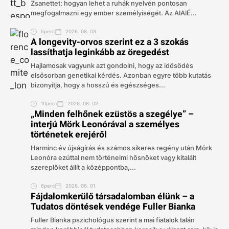
Zsanettet: hogyan lehet a ruhák nyelvén pontosan
megfogalmazni egy ember személyiségét. Az AIAIÉ...
5perc
2026. 08. 03.
A longevity-orvos szerint ez a 3 szokás
lassíthatja leginkább az öregedést
Hajlamosak vagyunk azt gondolni, hogy az idősödés
elsősorban genetikai kérdés. Azonban egyre több kutatás
bizonyítja, hogy a hosszú és egészséges...
10perc
2026. 08. 02.
„Minden felhőnek ezüstös a szegélye” –
interjú Mörk Leonórával a személyes
történetek erejéről
Harminc év újságírás és számos sikeres regény után Mörk
Leonóra ezúttal nem történelmi hősnőket vagy kitalált
szereplőket állít a középpontba,...
6perc
2026. 08. 01.
Fájdalomkerülő társadalomban élünk – a
Tudatos döntések vendége Fuller Bianka
Fuller Bianka pszichológus szerint a mai fiatalok talán