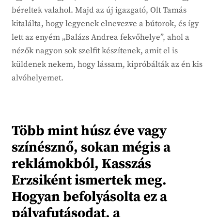
béreltek valahol. Majd az új igazgató, Olt Tamás
kitalálta, hogy legyenek elnevezve a bútorok, és így
lett az enyém „Balázs Andrea fekvőhelye”, ahol a
nézők nagyon sok szelfit készítenek, amit el is
küldenek nekem, hogy lássam, kipróbálták az én kis
alvóhelyemet.
Több mint húsz éve vagy
színésznő, sokan mégis a
reklámokból, Kasszás
Erzsiként ismertek meg.
Hogyan befolyásolta ez a
pályafutásodat, a