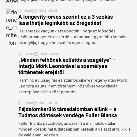
5perc
2026. 08. 03.
A longevity-orvos szerint ez a 3 szokás
lassíthatja leginkább az öregedést
Hajlamosak vagyunk azt gondolni, hogy az idősödés
elsősorban genetikai kérdés. Azonban egyre több kutatás
bizonyítja, hogy a hosszú és egészséges...
10perc
2026. 08. 02.
„Minden felhőnek ezüstös a szegélye” –
interjú Mörk Leonórával a személyes
történetek erejéről
Harminc év újságírás és számos sikeres regény után Mörk
Leonóra ezúttal nem történelmi hősnőket vagy kitalált
szereplőket állít a középpontba,...
6perc
2026. 08. 01.
Fájdalomkerülő társadalomban élünk – a
Tudatos döntések vendége Fuller Bianka
Fuller Bianka pszichológus szerint a mai fiatalok talán
minden korábbinál tudatosabban keresik a választ arra, kik is
ők valójában. Közben...