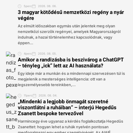
5perc
2026. 08. 06.
3 magyar kötődésű nemzetközi regény a nyár
végére
Az elmúlt időszakban egymás után jelentek meg olyan
nemzetközi szerzők regényei, amelyek Magyarországról
indulnak, a hazai történelemhez kapcsolódnak, vagy
éppen...
4perc
2026. 08. 05.
Amikor a randizásba is beszivárog a ChatGPT
– tényleg „ick” lett az AI használata?
Egy ideje már a munkán és a mindennapi szervezésen túl is
megjelenik a mesterséges intelligencia: ott van a
legszemélyesebb tereinkben,...
11perc
2026. 08. 04.
„Mindenki a legjobb önmagát szeretné
viszontlátni a ruháiban” – interjú Hegedűs
Zsanett bespoke tervezővel
Harmincegy éve ugyanaz a kérdés foglalkoztatja Hegedűs
Zsanettet: hogyan lehet a ruhák nyelvén pontosan
megfogalmazni egy ember személyiségét. Az AIAIÉ...