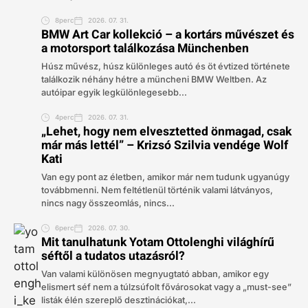
8perc
2026. 07. 31.
BMW Art Car kollekció – a kortárs művészet és
a motorsport találkozása Münchenben
Húsz művész, húsz különleges autó és öt évtized története
találkozik néhány hétre a müncheni BMW Weltben. Az
autóipar egyik legkülönlegesebb...
4perc
2026. 07. 31.
„Lehet, hogy nem elvesztetted önmagad, csak
már más lettél” – Krizsó Szilvia vendége Wolf
Kati
Van egy pont az életben, amikor már nem tudunk ugyanúgy
továbbmenni. Nem feltétlenül történik valami látványos,
nincs nagy összeomlás, nincs...
6perc
2026. 07. 30.
Mit tanulhatunk Yotam Ottolenghi világhírű
séftől a tudatos utazásról?
Van valami különösen megnyugtató abban, amikor egy
elismert séf nem a túlzsúfolt fővárosokat vagy a „must-see”
listák élén szereplő desztinációkat,...