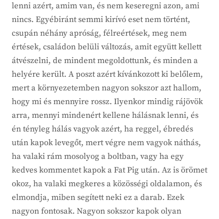
lenni azért, amim van, és nem keseregni azon, ami
nincs. Egyébiránt semmi kirívó eset nem történt,
csupán néhány apróság, félreértések, meg nem
értések, családon belüli változás, amit együtt kellett
átvészelni, de mindent megoldottunk, és minden a
helyére került. A poszt azért kívánkozott ki belőlem,
mert a környezetemben nagyon sokszor azt hallom,
hogy mi és mennyire rossz. Ilyenkor mindig rájövök
arra, mennyi mindenért kellene hálásnak lenni, és
én tényleg hálás vagyok azért, ha reggel, ébredés
után kapok levegőt, mert végre nem vagyok náthás,
ha valaki rám mosolyog a boltban, vagy ha egy
kedves kommentet kapok a Fat Pig után. Az is örömet
okoz, ha valaki megkeres a közösségi oldalamon, és
elmondja, miben segített neki ez a darab. Ezek
nagyon fontosak. Nagyon sokszor kapok olyan