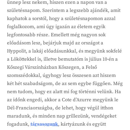
ünnep lesz nekem, hiszen ezen a napon van a
születésnapom. Szerintem a legszebb ajándék, amit
kaphatok a sorstól, hogy a születésnapomon azzal
foglalkozom, ami úgy igazán az életem egyik
legfontosabb része. Emellett még nagyon sok
előadásom lesz, bejárjuk majd az országot a
Hyppolit, a lakáj előadásunkkal, és megyünk sokfelé
a Lököttekkel is, illetve bemutatóm is július 10-én a
Kőszegi Várszínházban Kőszegen, a Felső
szomszédokkal, úgyhogy lesz összesen azt hiszem
két hét szabadságom, de az sem egybe függően. Még
nem tudom, hogy ez alatt mi fog történni velünk. Ha
az időnk engedi, akkor a Cote d’Azurre megyünk le
Dél-Franciaországba, de lehet, hogy végül itthon
maradunk, és minden nap grillezünk, vendégeket
fogadunk,
társasozunk
, kártyázunk és együtt