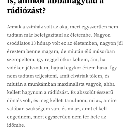
is, amikor abbahagytad a
rádiózást?
Annak a színház volt az oka, mert egyszerűen nem
tudtam már beleigazítani az életembe. Nagyon
csodálatos 13 hónap volt ez az életemben, nagyon jól
éreztem benne magam, de miután élő műsorban
szerepeltem, így reggel ötkor keltem, ám, ha
vidéken játszottam, hajnal egykor értem haza. Így
nem tudtam teljesíteni, amit elvártak tőlem, és
miután a munkámban maximalista vagyok, abba
kellett hagynom a rádiózást. Ez abszolút ésszerű
döntés volt, és meg kellett tanulnom, mi az, amire
valóban szükségem van, és mi az, amit el kell
engednem, mert egyszerűen nem fér bele az
időmbe.