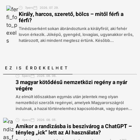
7perc
2026. 07. 29.
Király, harcos, szerető, bölcs – mitől férfi a
férfi?
Tinédzserként sokan ábrándoztunk a királyfiról, aki fehér
lovon érkezik. Jóképű, gyengéd, lovagias, ugyanakkor erős,
határozott, aki mindent megtesz értünk. Később...
EZ IS ÉRDEKELHET
5perc
2026. 08. 06.
3 magyar kötődésű nemzetközi regény a nyár
végére
Az elmúlt időszakban egymás után jelentek meg olyan
nemzetközi szerzők regényei, amelyek Magyarországról
indulnak, a hazai történelemhez kapcsolódnak, vagy éppen...
4perc
2026. 08. 05.
Amikor a randizásba is beszivárog a ChatGPT –
tényleg „ick” lett az AI használata?