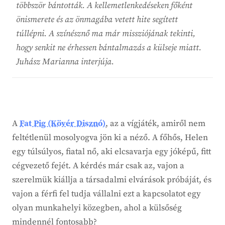
többször bántották. A kellemetlenkedéseken főként
önismerete és az önmagába vetett hite segített
túllépni. A színésznő ma már missziójának tekinti,
hogy senkit ne érhessen bántalmazás a külseje miatt.
Juhász Marianna interjúja.
A
Fat Pig (Kövér Disznó)
, az a vígjáték, amiről nem
feltétlenül mosolyogva jön ki a néző. A főhős, Helen
egy túlsúlyos, fiatal nő, aki elcsavarja egy jóképű, fitt
cégvezető fejét. A kérdés már csak az, vajon a
szerelmük kiállja a társadalmi elvárások próbáját, és
vajon a férfi fel tudja vállalni ezt a kapcsolatot egy
olyan munkahelyi közegben, ahol a külsőség
mindennél fontosabb?