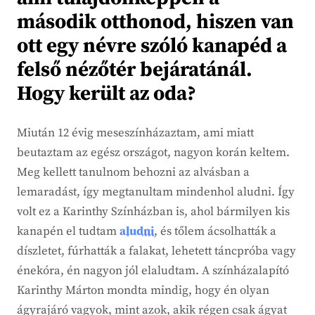
második otthonod, hiszen van
ott egy névre szóló kanapéd a
felső nézőtér bejáratánál.
Hogy került az oda?
Miután 12 évig meseszínházaztam, ami miatt
beutaztam az egész országot, nagyon korán keltem.
Meg kellett tanulnom behozni az alvásban a
lemaradást, így megtanultam mindenhol aludni. Így
volt ez a Karinthy Színházban is, ahol bármilyen kis
kanapén el tudtam
aludni
, és tőlem ácsolhatták a
díszletet, fúrhatták a falakat, lehetett táncpróba vagy
énekóra, én nagyon jól elaludtam. A színházalapító
Karinthy Márton mondta mindig, hogy én olyan
ágyrajáró vagyok, mint azok, akik régen csak ágyat