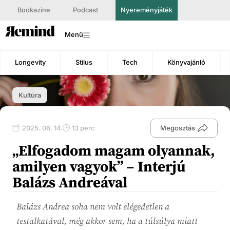
Bookazine
Podcast
Nyereményjáték
Menü
Longevity
Stílus
Tech
Könyvajánló
Kultúra
2025. 06. 14.
13 perc
Megosztás
„Elfogadom magam olyannak,
amilyen vagyok” – Interjú
Balázs Andreával
Balázs Andrea soha nem volt elégedetlen a
testalkatával, még akkor sem, ha a túlsúlya miatt