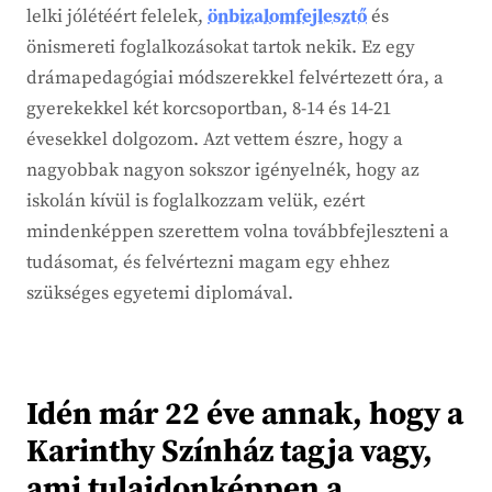
lelki jólétéért felelek,
önbizalomfejlesztő
és
önismereti foglalkozásokat tartok nekik. Ez egy
drámapedagógiai módszerekkel felvértezett óra, a
gyerekekkel két korcsoportban, 8-14 és 14-21
évesekkel dolgozom. Azt vettem észre, hogy a
nagyobbak nagyon sokszor igényelnék, hogy az
iskolán kívül is foglalkozzam velük, ezért
mindenképpen szerettem volna továbbfejleszteni a
tudásomat, és felvértezni magam egy ehhez
szükséges egyetemi diplomával.
Idén már 22 éve annak, hogy a
Karinthy Színház tagja vagy,
ami tulajdonképpen a