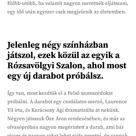
Előbb-utóbb, ha valamit nagyon szeretnék eljátszani,
egy idő után egyszer csak megjelenik az életemben.
Jelenleg négy színházban
játszol, ezek közül az egyik a
Rózsavölgyi Szalon, ahol most
egy új darabot próbálsz.
Így van, most kezdtük el a Felső szomszédokat
próbálni. A darabot egy csodálatos szerző, Laurence
Yil írta, és Karácsony Ági dramatizálta át nekünk.
Négyen játsszuk Őze Áron rendezésében, és már az
olvasópróbán nagyon megérintett a darab, ami bár
vicces és nagyon sokat lehet rajta nevetni, de vannak